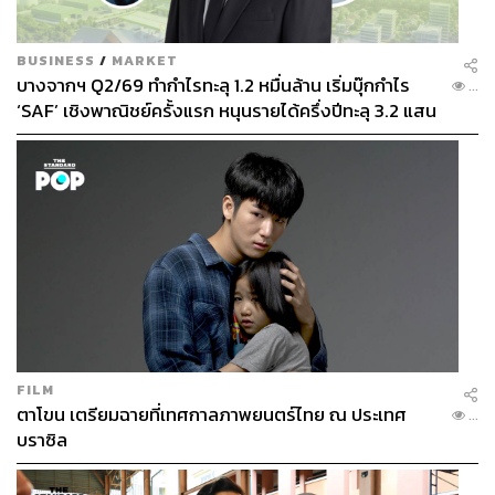
BUSINESS
/
MARKET
บางจากฯ Q2/69 ทำกำไรทะลุ 1.2 หมื่นล้าน เริ่มบุ๊กกำไร
...
‘SAF’ เชิงพาณิชย์ครั้งแรก หนุนรายได้ครึ่งปีทะลุ 3.2 แสน
ล้าน
FILM
ตาโขน เตรียมฉายที่เทศกาลภาพยนตร์ไทย ณ ประเทศ
...
บราซิล