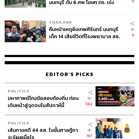
0
นนทบุรี ดับ 6 ศพ โฆษก ตร. เร่ง
สอบปมขโมยปืนปู่ก่อเหตุ
THAILAND
คืบหน้าเหตุยิงเทพศิรินทร์ นนทบุรี
0
เด็ก 14 เสียชีวิตที่โรงพยาบาล สธ.
ยืนยันครูเสียชีวิต 5 ราย เจ็บ 22
ราย
EDITOR'S PICKS
POLITICS
มหากาพย์โกงข้อสอบท้องถิ่น ก่อน
562
เดินหน้าสู่จุดจบในสัปดาห์นี้
POLITICS
เส้นทางคดี 44 สส. ในชั้นศาลฎีกา
197
จะรู้ผลเมื่อไร