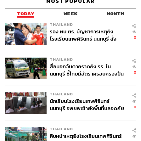
MOST POPULAR
TODAY
WEEK
MONTH
THAILAND
รอง ผบ.ตร. บัญชาการเหตุยิง
0
โรงเรียนเทพศิรินทร์ นนทบุรี สั่ง
ค้นหา 2 รอบยืนยันไร้คนติดค้าง พบ
ศพปู่-ย่าที่บ้านพักผู้ก่อเหตุ
THAILAND
สื่อนอกจับตากราดยิง รร. ใน
0
นนทบุรี ชี้ไทยมีอัตราครอบครองปืน
สูงในระดับต้นของภูมิภาค
THAILAND
นักเรียนโรงเรียนเทพศิรินทร์
0
นนทบุรี อพยพเข้ายังพื้นที่ปลอดภัย
ชั่วคราว หลังเหตุใช้อาวุธปืนภายใน
โรงเรียนคลี่คลาย
THAILAND
คืบหน้าเหตุยิงโรงเรียนเทพศิรินทร์