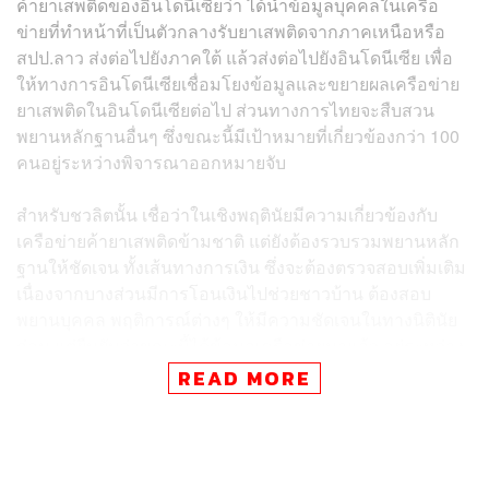
ค้ายาเสพติดของอินโดนีเซียว่า ได้นำข้อมูลบุคคลในเครือ
ข่ายที่ทำหน้าที่เป็นตัวกลางรับยาเสพติดจากภาคเหนือหรือ
สปป.ลาว ส่งต่อไปยังภาคใต้ แล้วส่งต่อไปยังอินโดนีเซีย เพื่อ
ให้ทางการอินโดนีเซียเชื่อมโยงข้อมูลและขยายผลเครือข่าย
ยาเสพติดในอินโดนีเซียต่อไป ส่วนทางการไทยจะสืบสวน
พยานหลักฐานอื่นๆ ซึ่งขณะนี้มีเป้าหมายที่เกี่ยวข้องกว่า 100
คนอยู่ระหว่างพิจารณาออกหมายจับ
สำหรับชวลิตนั้น เชื่อว่าในเชิงพฤตินัยมีความเกี่ยวข้องกับ
เครือข่ายค้ายาเสพติดข้ามชาติ แต่ยังต้องรวบรวมพยานหลัก
ฐานให้ชัดเจน ทั้งเส้นทางการเงิน ซึ่งจะต้องตรวจสอบเพิ่มเติม
เนื่องจากบางส่วนมีการโอนเงินไปช่วยชาวบ้าน ต้องสอบ
พยานบุคคล พฤติการณ์ต่างๆ ให้มีความชัดเจนในทางนิตินัย
ก่อน แต่ยืนยันว่าขณะนี้ได้ข้อมูลเครือข่ายมาแล้ว อยู่ระหว่าง
การเชื่อมโยงข้อมูล
READ MORE
โดยในเครือข่ายของชวลิตส่วนใหญ่เป็นคนไทยและเป็นคน
ใกล้ชิดกับชวลิต ส่วนกรณีที่ชวลิตได้ร้องขอความเป็นธรรม
นั้น ทางรัฐมนตรีว่าการกระทรวงยุติธรรมได้มอบหมายให้