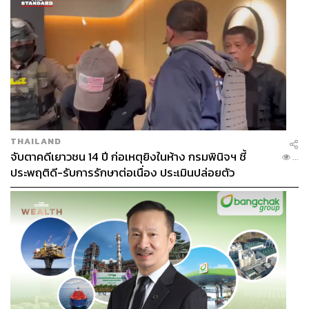
THAILAND
จับตาคดีเยาวชน 14 ปี ก่อเหตุยิงในห้าง กรมพินิจฯ ชี้
...
ประพฤติดี-รับการรักษาต่อเนื่อง ประเมินปล่อยตัว