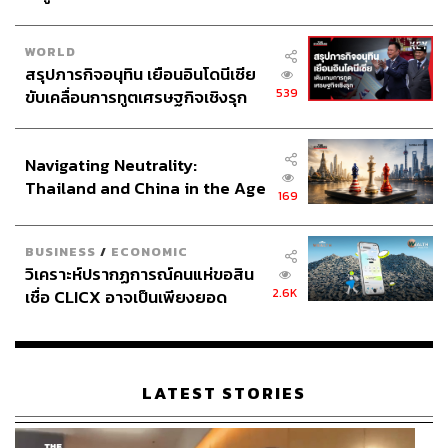
WORLD
สรุปภารกิจอนุทิน เยือนอินโดนีเซีย
539
ขับเคลื่อนการทูตเศรษฐกิจเชิงรุก
ประกาศหุ้นส่วนยุทธศาสตร์ไทย –
อินโดนีเซีย
Navigating Neutrality:
Thailand and China in the Age
169
of a New Global Order
BUSINESS
/
ECONOMIC
วิเคราะห์ปรากฏการณ์คนแห่ขอสิน
2.6K
เชื่อ CLICX อาจเป็นเพียงยอด
ภูเขาน้ำแข็ง ของปัญหาหนี้ครัว
เรือนไทยที่ถูกซุกไว้
LATEST STORIES