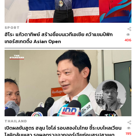
SPORT
ฮิโระ แก้วตาทิพย์ สร้างชื่อบนเวทีเอเชีย คว้าแชมป์ฟิก
406
เกอร์สเกตติ้ง Asian Open
THAILAND
เปิดผลชันสูตร ฮลุน โซโล่ รอบสองในไทย ชี้ระบบไหลเวียน
195
โลหิตล้มเหลว รอผลตรวจจากจอร์เจียก่อนสรุปสาเหตุ