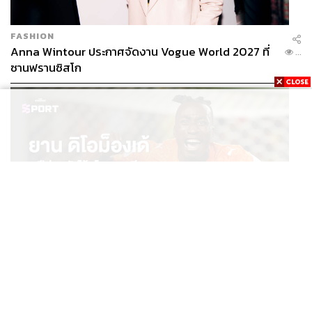
FASHION
Anna Wintour ประกาศจัดงาน Vogue World 2027 ที่
...
ซานฟรานซิสโก
SPORT
ยาน ดิโอม็องเด้ 2 ปีก่อนยังไร้สโมสรอาชีพ สู่นักเตะค่าตัว
...
125 ล้านยูโร กับคำสัญญาถึงน้องสาวผู้ล่วงลับ