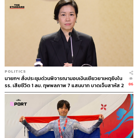
POLITICS
นายกฯ สั่งประชุมด่วนพิจารณามอบเงินเยียวยาเหตุยิงใน
86
รร. เสียชีวิต 1 ลบ. ทุพพลภาพ 7 แสนบาท บาดเจ็บสาหัส 2
แสนบาท บาดเจ็บเล็กน้อย 1 แสนบาท