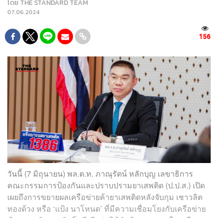
โดย
THE STANDARD TEAM
07.06.2024
156
วันนี้ (7 มิถุนายน) พล.ต.ท. ภาณุรัตน์ หลักบุญ เลขาธิการ
คณะกรรมการป้องกันและปราบปรามยาเสพติด (ป.ป.ส.) เปิด
เผยถึงการขยายผลเครือข่ายค้ายาเสพติดหลังจับกุม เชาวลิต
ทองด้วง หรือ ‘แป้ง นาโหนด’ ที่มีความเชื่อมโยงกับเครือข่าย