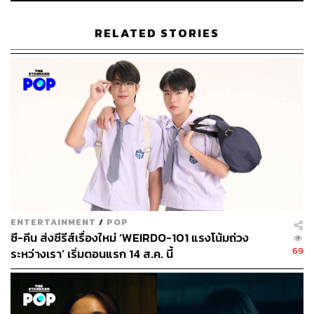
RELATED STORIES
ในวันที่กระแส BL ค่อนข้างนิ่ง และ GL กลายเป็นคลื่นลูก
ใหม่
ลองนับกันแบบคร่าวๆ ประเทศไทยเริ่มทำซีรีส์ Boy’s Love
มาเกือบจะครบ 10 ปีแล้ว ตลอดเวลาที่ผ่านมา เรามักจะเห็น
การเติบโตของวงการในแง่กระแสและจำนวนคอนเทนต์ที่
ENTERTAINMENT
/
POP
เพิ่มมากขึ้นอยู่ตลอด โดยเฉพาะช่วงปี 2563-2665 ที่วายไทย
ซี-คีน ส่งซีรีส์เรื่องใหม่ ‘WEIRDO-101 แรงโน้มถ่วง
เริ่มกระโดดไปอยู่ในหน้าไทม์ไลน์ของชาวต่างชาติ จนติดเท
69
ระหว่างเรา’ เริ่มตอนแรก 14 ส.ค. นี้
รนด์ทวิตเตอร์โลกอยู่บ่อยครั้ง
ตัดภาพมาในปี 2566 มีซีรีส์ BL เพียงเรื่องเดียวที่สามารถขึ้น
ไปสู่อันดับ 1 บนเทรนด์โลกได้คือซีรีส์
แฟนผมเป็นประธาน