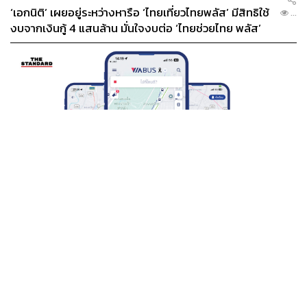
‘เอกนิติ’ เผยอยู่ระหว่างหารือ ‘ไทยเที่ยวไทยพลัส’ มีสิทธิใช้
...
งบจากเงินกู้ 4 แสนล้าน มั่นใจงบต่อ ‘ไทยช่วยไทย พลัส’
เฟส 2 มีเพียงพอ
ดังนั้นปีนี้จึงเป็นปีที่ผู้จัดหันมาทำซีรีส์ที่มีตัวดำเนินเรื่องหลัก
เป็นวัยทำงานมากขึ้น หากนับคร่าวๆ ก็จะมีประมาณ 29 เรื่อง
โดยมีพื้นหลังเป็นออฟฟิศทั้งหมด 6 เรื่อง และอาชีพอื่นๆ อีก
23 เรื่อง ครอบคลุมเนื้อหาทั้ง Coming of Age, แฟนตาซี, แอ็
กชัน และโรแมนติก-คอเมดี้ เช่น
Moonlight Chicken
พระจันทร์มันไก่
ซีรีส์บอกเล่าชีวิตกลางคืนของชายขายข้าว
THAILAND
มันไก่และผู้คนที่รายล้อมเขา,
ค่อยๆ รัก Step By Step
ที่ตีแผ่
BTS-EBM-NBM จับมือแอปพลิเคชัน ViaBus ยกระดับ
...
ชีวิต First Jobber ไว้ได้อย่างครบถ้วน,
องศาสูญ Absolute
การติดตามตำแหน่งรถไฟฟ้า 3 สายแบบเรียลไทม์
Zero
Series
ซีรีส์แฟนตาซีย้อนเวลา ที่จะพาตัวละครไปเจอ
กับแฟนคนปัจจุบันในอดีต ฯลฯ
นอกจากนี้ ซีรีส์อีกประเภทที่มีมาให้เห็นบ้างก็คือซีรีส์แนว