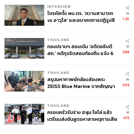
INTERVIEW
ไขรหัสตั้ง ผบ.ตร. ‘ความสามารถ
1.2K
vs อาวุโส’ และอนาคตการปฏิรูปสี
กากี กับ พล.ต.อ. เอก อังสนานนท์
THAILAND
กองปราบฯ สอบเข้ม ‘อดีตอธิบดี
สายการบินซีรีส์วาย พร้อมจัดทัวร์ทั่วโลกตลอดปี
588
สถ.’ คดีทุจริตสอบท้องถิ่น แจ้ง 6
ข้อหาหนัก จ่อชง ป.ป.ช. 12 ส.ค. นี้
ถึงกระแสจะไม่ได้พุ่งแบบปีก่อนๆ แต่ก็ปฏิเสธไม่ได้ว่าวายในปี
นี้มีกระแสในต่างประเทศอยู่พอตัว บวกกับสถานการณ์โควิด
THAILAND
สรุปมหากาพย์กล้องส่องพระ
ที่แทบจะกลับมาเป็นปกติเกือบทุกประเทศ ทำให้เราได้เห็นนัก
509
ZEISS Blue Marine จากสัญญา
แสดงซีรีส์วายบินไปจัดแฟนมีตติ้งในหลายเมืองรอบโลก
ผลิต 8.3 ล้าน สู่ข้อพิพาท ‘มา
ครอบคลุมทั้งทวีปเอเชีย ยุโรป และอเมริกาใต้
เวลล์ฯ’ ฟ้อง ‘โทน บางแค’ ผิดนัด
THAILAND
จ่ายหนี้-แอบระบุแบรนด์
ในงานแถลงข่าว GMMTV2024 UP&ABOVE PART1 เมื่อวัน
ครอบครัวรับร่าง ฮลุน โซโล่ แล้ว
ที่ 17 ตุลาคมที่ผ่านมา ถา-สถาพร พานิชรักษาพงศ์ ได้พูดถึง
475
เตรียมส่งชันสูตรหาสาเหตุการเสีย
ความสำเร็จของ GMMTV ในปี 2566 ไว้ส่วนหนึ่งว่า “โชว์ที่
ชีวิต
เรานำออกไปสู่ต่างประเทศในปีนี้ เราจัดได้ถึง 157 โชว์ ใน 20