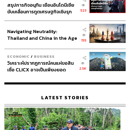
สรุปภารกิจอนุทิน เยือนอินโดนีเซีย
523
ขับเคลื่อนการทูตเศรษฐกิจเชิงรุก
ประกาศหุ้นส่วนยุทธศาสตร์ไทย –
อินโดนีเซีย
Navigating Neutrality:
Thailand and China in the Age
155
of a New Global Order
นอกจากค่ายใหญ่อย่าง GMMTV แล้ว ปีนี้ช่อง one31 ก็มี
ECONOMIC
/
BUSINESS
โอกาสส่งนักแสดงไปเจอแฟนๆ ในแถบเอเชียด้วยเช่นกัน
วิเคราะห์ปรากฏการณ์คนแห่ขอสิน
อย่างคู่นักแสดงจากละคร
คุณชาย
ก็ได้ส่ง ฟิล์ม-ธนภัทร กาวิ
2.5K
เชื่อ CLICX อาจเป็นเพียงยอด
ละ และ แจม-รชตะ หัมพานนท์ ไปจัดแฟนมีตติ้งที่ฮ่องกง
ภูเขาน้ำแข็ง ของปัญหาหนี้ครัว
มาเก๊า และญี่ปุ่น เช่นเดียวกับซีรีส์
เชือกป่าน Between Us
,
เรือนไทยที่ถูกซุกไว้
รักไม่รู้ภาษา Love in Translation
ฯลฯ ก็มีโอกาสได้ไป
ทำการแสดงในหลากหลายเมืองเช่นกัน
LATEST STORIES
นอกจากแถบเอเชียแล้ว ปีนี้เรายังได้เห็นนักแสดงหลายคนบิน
ไปจัดแฟนมีตติ้งถึงทวีปยุโรปและลาตินอเมริกา อย่างคู่ ฟอส-
จิรัชพงศ์ ศรีแสง และ บุ๊ค-กษิดิ์เดช ปลูกผล ก็เพิ่งมีแฟนมีตติ้งที่
กรุงโรม ประเทศอิตาลี ไปเมื่อต้นเดือนธันวาคมที่ผ่านมา