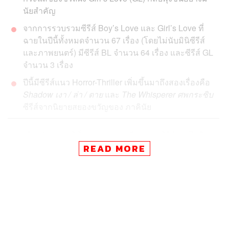
นัยสำคัญ
จากการรวบรวมซีรีส์ Boy’s Love และ Girl’s Love ที่
ฉายในปีนี้ทั้งหมดจำนวน 67 เรื่อง (โดยไม่นับมินิซีรีส์
และภาพยนตร์) มีซีรีส์ BL จำนวน 64 เรื่อง และซีรีส์ GL
จำนวน 3 เรื่อง
ปีนี้มีซีรีส์แนว Horror-Thriller เพิ่มขึ้นมาถึงสองเรื่องคือ
Shadow เงา / ล่า / ตาย
และ
The Whisperer ศพกระซิบ
ซีรีส์จากนิยายสยองขวัญของ ภาคินัย
หากเทียบกับหลายปีที่ผ่านมา ความนิยมของซีรีส์วายในปี
2566 ดูเหมือนจะย้อนกลับไปอยู่ในตลาดเฉพาะกลุ่ม (Niche
READ MORE
Market) อีกครั้ง โดยเฉพาะฝั่ง Boy’s Love (BL) ที่เรียกได้ว่า
กระแสนิ่งกว่าช่วงก่อนอยู่พอตัว ผู้ชมส่วนใหญ่มักจะเป็นกลุ่ม
แฟนคลับที่ติดตามมาก่อนแล้ว ในขณะที่กระแสของซีรีส์ฝั่ง
Girl’s Love (GL) กลับพุ่งขึ้นอย่างมีนัยสำคัญ แม้จะยังไม่ได้
แพร่หลายมากนัก แต่ก็มีฐานแฟนคลับทั่วโลกเพิ่มขึ้นเรื่อยๆ