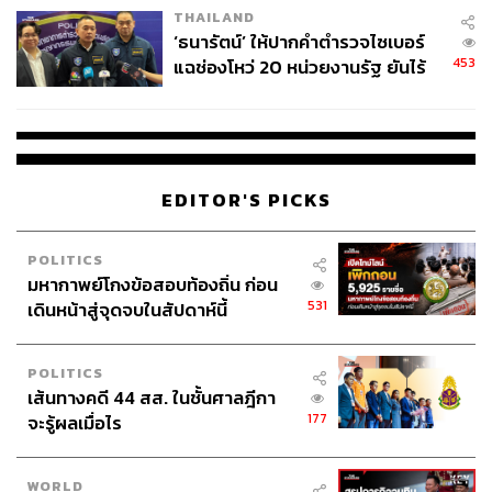
เมืองใหญ่ นอกจากในเอเชียแล้ว เรากำลังจะไปที่โรม อิตาลี
THAILAND
และเซาเปาโลที่บราซิลด้วย” ซึ่งโชว์ทั้งหมดนี้หมายรวมถึง
‘ธนารัตน์’ ให้ปากคำตำรวจไซเบอร์
คอนเสิร์ต แฟนมีตติ้ง และมิวสิกเฟสติวัลจาก GMMTV
453
แฉช่องโหว่ 20 หน่วยงานรัฐ ยันไร้
ทั้งหมด
นัยทางการเมือง
อย่างงาน My School President Fan Meeting จากซีรีส์
แฟน
ผมเป็นประธานนักเรียน My School President
ก็เดินทางไป
แสดงในต่างประเทศได้ถึง 9 เมือง รวมทั้งหมด 10 รอบการ
EDITOR'S PICKS
แสดงด้วยกัน ในขณะที่ฝั่งรุ่นพี่อย่าง ออฟ-จุมพล อดุลกิตติพร,
กัน-อรรถพันธ์ พูลสวัสดิ์, เต-ตะวัน วิหครัตน์ และ นิว-ฐิติภูมิ
POLITICS
เตชะอภัยคุณ ก็มี BELUCA 1st Fan Meet ในหลายเมืองทั่ว
มหากาพย์โกงข้อสอบท้องถิ่น ก่อน
เอเชียเช่นกัน
531
เดินหน้าสู่จุดจบในสัปดาห์นี้
POLITICS
เส้นทางคดี 44 สส. ในชั้นศาลฎีกา
177
จะรู้ผลเมื่อไร
WORLD