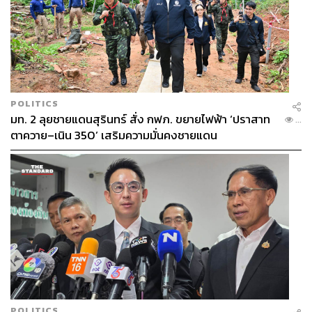
พร้อมกับนักแสดงคนอื่นๆ อย่าง มอส-ภาณุวัฒน์ โสประดิษฐ,
แบงค์-มณฑป เหมตาล และ โนอึล-ณัฐรัชต์ ตังวาย
ส่วน 3 นักแสดงจากค่าย Studio Wabi Sabi อย่าง บุ๋น-นพณัฐ
กันทะชัย, เอิร์ธ-กัษมนณัฎฐ์ นามวิโรจน์ และ แซนต้า-พงศภัค
อุดมโภชน์ ก็มีโอกาสเดินทางโชว์ในลาตินอเมริกาถึง 4 เมือง
POLITICS
คือ รีโอเดอจาเนโร, เซาเปาโล, ฟอร์ตาเลซา ของบราซิล และ
มท. 2 ลุยชายแดนสุรินทร์ สั่ง กฟภ. ขยายไฟฟ้า ‘ปราสาท
...
ซานติอาโกที่ชิลี
ในขณะที่อีกสองนักแสดงจาก GMMTV
ตาควาย–เนิน 350’ เสริมความมั่นคงชายแดน
อย่าง เฟิร์ส-คณพันธ์ ปุ้ยตระกูล และ ข้าวตัง-ธนวัฒน์ รัตนกิจ
ไพศาล ก็เพิ่งกลับมาจากงานแฟนมีตติ้งของตัวเองที่บราซิลไม่
นานนี้เช่นกัน
การส่งออกโชว์และแฟนมีตติ้งของซีรีส์วายในปีนี้จึงนับว่า
เติบโตขึ้นอย่างมาก แม้ว่ากระแสทางโซเชียลจะสู้ปีก่อนๆ ไม่
ได้ แต่พวกเขาก็ยังสามารถเจาะตลาดในประเทศใหม่ๆ และ
สะสมไมล์เดินทางไปในเมืองที่ไกลขึ้นเรื่อยๆ ได้เสมอ
POLITICS