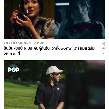
นักเรียน My School President
ผลงานของค่ายใหญ่อย่าง
GMMTV ที่กวาดยอดผู้เข้าชมได้ 18 ประเทศ ครอบคลุมทั้ง
ทวีปเอเชีย ยุโรป และอเมริกาใต้ ซึ่งนับว่าน้อยลงจากปีที่แล้ว
(2565) ที่มีถึง 6 เรื่องคือ
แค่เพื่อนครับเพื่อน BAD BUDDY
SERIES
,
NOT ME เขา…ไม่ใช่ผม
,
นิ่งเฮียก็หาว่าซื่อ Cutie
Pie Series
,
บรรยากาศรัก เดอะซีรีส์ Love in The Air
,
คุณชาย
และ
KinnPorsche The Series
ENTERTAINMENT
/
POP
ปันปัน-ชิปปี้ จะประกบคู่กันใน ‘วารี๑๐๐ศพ’ เตรียมสตรีม
สาเหตุส่วนหนึ่งน่าจะเกิดจากจำนวนคอนเทนต์ที่เพิ่มขึ้นอย่าง
91
28 ส.ค. นี้
ก้าวกระโดดกว่าหนึ่งเท่าตัว จาก 30 เรื่องในปี 2564 กลายมา
เป็นเกือบ 70 เรื่องในปีต่อๆ มา ทำให้การแข่งขันกันเองใน
ตลาดสูงขึ้น และฝั่งผู้ชมเองมีตัวเลือกเพิ่มมากขึ้น บวกกับช่อง
ทางในการรับชมที่กระจัดกระจายไปตามสตรีมมิงต่างๆ
มากมาย ทำให้แฟนๆ บางส่วนต้องเลือกที่จะไม่ดูซีรีส์บาง
เรื่อง เพื่อไม่ต้องจ่ายค่าสมาชิกรายเดือนให้กับสตรีมมิงอื่นๆ
เพิ่มเติม จนทำให้ซีรีส์ดีๆ หลายเรื่องไม่ถูกค้นพบไปอย่างน่า
เสียดาย