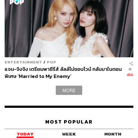
จากหลากหลายเวที
อย่างไรก็ตาม เราคงไม่สามารถเทียบกระแสของทั้งสองฝั่งได้
อย่างชัดเจน เนื่องจากจำนวนผลงานที่ต่างกันหลายเท่าตัว
และจุดเริ่มต้นที่ไม่เท่ากัน ในขณะที่ BL สร้างฐานแฟนมา
เกือบ 10 ปี เราเพิ่งได้เห็นการเดินทางของ GL ในไม่กี่ปีที่ผ่าน
มาเท่านั้น ดังนั้นขนาดของตลาดฝั่ง GL ในตอนนี้อาจจะเทียบ
เท่ากับยุคตั้งไข่ของวายเมื่อปี 2559 ก็เป็นได้ ซึ่งการเติบโต
ENTERTAINMENT
/
POP
ของซีรีส์ Girl’s Love ในวันนี้อาจจะเห็นผลที่ชัดเจนขึ้นในปี
แจน-จิงจิง เตรียมพาซีรีส์ ลัลล์ไม่ชอบไวน์ กลับมาในตอน
หน้า หรือในเร็วๆ นี้ก็เป็นได้
456
พิเศษ ‘Married to My Enemy’
MORE
MOST POPULAR
TODAY
WEEK
MONTH