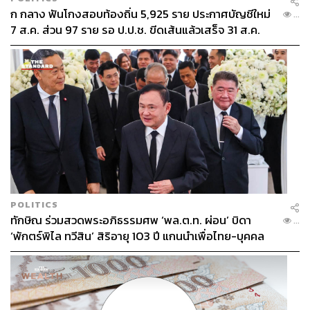
ก กลาง ฟันโกงสอบท้องถิ่น 5,925 ราย ประกาศบัญชีใหม่
...
7 ส.ค. ส่วน 97 ราย รอ ป.ป.ช. ขีดเส้นแล้วเสร็จ 31 ส.ค.
แม้กระแสไม่หวือหวา แต่เนื้อหายังคงน่าสนใจ
POLITICS
ทักษิณ ร่วมสวดพระอภิธรรมศพ ‘พล.ต.ท. ผ่อน’ บิดา
...
‘พักตร์พิไล ทวีสิน’ สิริอายุ 103 ปี แกนนำเพื่อไทย-บุคคล
แม้ว่ากระแสของซีรีส์วายในปีนี้จะไม่ได้หวือหวาเหมือนที่
หลากวงการร่วมอาลัย
ผ่านๆ มา แต่ในด้านของเนื้อหาแล้ว ผู้ผลิตซีรีส์วายยังคงเป็นก
ลุ่มคนที่น่าชื่นชมในด้านการคัดสรรและนำเสนอเนื้อหา
ใหม่ๆ เช่นเคย โดยเฉพาะในปีนี้ที่ซีรีส์วายมีความหลากหลาย