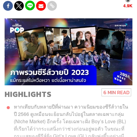
4.9K
HIGHLIGHTS
6 MIN READ
หากเทียบกับหลายปีที่ผ่านมา ความนิยมของซีรีส์วายใน
ปี 2566 ดูเหมือนจะย้อนกลับไปอยู่ในตลาดเฉพาะกลุ่ม
(Niche Market) อีกครั้ง โดยเฉพาะฝั่ง Boy’s Love (BL)
ที่เรียกได้ว่ากระแสนิ่งกว่าช่วงก่อนอยู่พอตัว ในขณะที่
กระแสของซีรีส์ฝั่ง Girl’s Love (GL) กลับพุ่งขึ้นอย่างมี