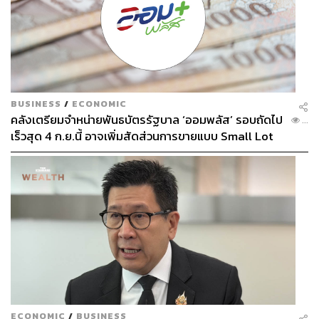
ทางเนื้อหาเพิ่มขึ้นมาก จากเนื้อหาที่วนอยู่ในรั้วโรงเรียน รั้ว
มหาวิทยาลัยเป็นส่วนใหญ่ ปีนี้เราได้เห็นซีรีส์ที่กระโดดมาอยู่
ในออฟฟิศมากขึ้น ได้เห็นตัวละครในช่วงวัยที่โตขึ้น และยัง
ได้เห็นเนื้อหาเชิงแฟนตาซีเพิ่มขึ้นอีกด้วย
จากการรวบรวมซีรีส์ Boy’s Love และ Girl’s Love ที่มีตอน
ฉายในปีนี้ทั้งหมดจำนวน 67 เรื่อง (โดยไม่นับมินิซีรีส์และ
BUSINESS
/
ECONOMIC
คลังเตรียมจำหน่ายพันธบัตรรัฐบาล ‘ออมพลัส’ รอบถัดไป
ภาพยนตร์) มีซีรีส์ BL จำนวน 64 เรื่อง และซีรีส์ GL จำนวน 3
...
เร็วสุด 4 ก.ย.นี้ อาจเพิ่มสัดส่วนการขายแบบ Small Lot
เรื่อง หากรวมซีรีส์ที่มีตัวละครหลักทั้งหมดเป็นวัยเรียน หรือมี
First มากขึ้น
โรงเรียนหรือมหาวิทยาลัยเป็นสถานที่หลักๆ จะได้ซีรีส์เนื้อหา
คล้ายกันทั้งหมดราวๆ 20 เรื่อง หรือประมาณ 29% ของซีรีส์
ทั้งหมด ซึ่งน้อยลงกว่าปีที่แล้วที่มีราวๆ 50% เลยทีเดียว
ECONOMIC
/
BUSINESS