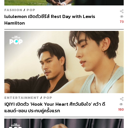
FASHION
/
POP
lululemon เปิดตัวซีรีส์ Rest Day with Lewis
73
Hamilton
ดังนั้นความโดดเด่นด้านกระแสในปีนี้จึงกระโดดไปอยู่กับฝั่งซี
รีส์ GL ที่แม้จะมีแค่ 3 เรื่อง (ไม่นับมินิซีรีส์) คือ
ทฤษฎีสีชมพู
ENTERTAINMENT
/
POP
GAP The series
ที่เริ่มออกอากาศในช่วงเดือนพฤศจิกายนปี
iQIYI เปิดตัว ‘Hook Your Heart ศึกวันชิงใจ’ คว้า ดี
2565
, Show Me Love The Series แค่อยากบอกรัก
และ
193
แลนด์-ชอน ประกบคู่ครั้งแรก
Love Senior The Series พี่ว้ากคะ…รักหนูได้มั้ย
แต่ก็ต่างได้
รับความสนใจจากแฟนๆ เป็นอย่างดี การันตีด้วยอันดับ 1 บน
เทรนด์โลกของ
ทฤษฎีสีชมพู GAP The series
รวมกับรางวัล