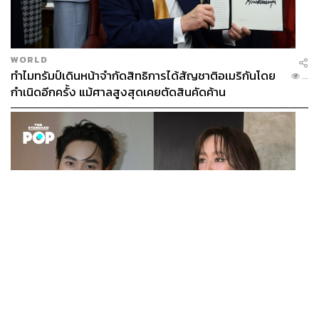
WORLD
ทำไมทรัมป์เดินหน้าจำกัดสิทธิการได้สัญชาติอเมริกันโดย
...
กำเนิดอีกครั้ง แม้ศาลสูงสุดเคยตัดสินคัดค้าน
ENTERTAINMENT
เก้า นพเก้า และ พาย รินรดา เตรียมร่วมงานกันใน ‘รสกาล
...
Enchanted Taste In Time’