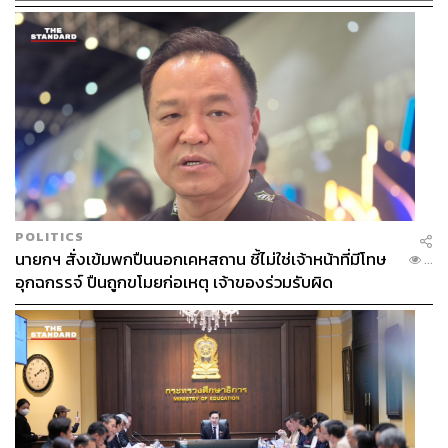
Mary Queen of Scots
123
POLITICS
นายกฯ สั่งเข้มพกปืนนอกเคหสถาน ชี้ไม่ใช่เจ้าหน้าที่มีโทษ
ABOUT THE AUTHOR
...
อุกฉกรรจ์ ปืนถูกขโมยก่อเหตุ เจ้าของร่วมรับผิด
ภูริตา บุญล้อม
Beauty Editor | THE STANDARD LIFE