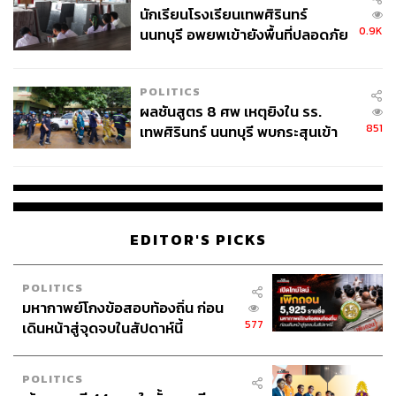
นักเรียนโรงเรียนเทพศิรินทร์
0.9K
นนทบุรี อพยพเข้ายังพื้นที่ปลอดภัย
ภาพยนตร์เรื่อง Border
ชั่วคราว หลังเหตุใช้อาวุธปืนภายใน
แต่งหน้าโดย:
เยอรัน ลุนด์สตรอม และ พาเมลา โกลแดมเม
โรงเรียนคลี่คลาย
อร์
POLITICS
ภาพยนตร์เรื่อง
Border
เป็นหนังแนวแฟนตาซีสัญชาติสวีเดน
ผลชันสูตร 8 ศพ เหตุยิงใน รร.
กำกับโดย อาลี อับบาซี ก่อนหน้านี้ภาพยนตร์เรื่อง
Border
ได้
851
เทพศิรินทร์ นนทบุรี พบกระสุนเข้า
รับเลือกให้เป็นภาพยนตร์สวีเดนดีที่สุด และปีนี้ก็ได้รับการ
จุดสำคัญ ‘ศีรษะ-หน้าอก’ ครูถูกยิง
เสนอชื่อให้เข้าชิงในสาขา Best Makeup and Hairstyling
ซึ่ง
4 นัด จากระยะไกล
ช่างแต่งหน้าผู้เป็นหัวเรี่ยวหัวแรงสำคัญในการสร้างสรรค์ลุค
ของนักแสดงในหนังเรื่องนี้ ได้แก่ ช่างแต่งหน้าเอฟเฟกต์ชาว
สวีดิช เยอรัน ลุนด์สตรอม เขามีชื่อเสียงมากในเรื่องของการ
EDITOR'S PICKS
ผลิตอวัยวะเทียมที่ใช้ประกอบการแต่งหน้าเอฟเฟกต์ต่างๆ
สำหรับลุคของนักแสดงนำที่รับบทโดย Eva Meilander ถูก
POLITICS
แปลงโฉมครั้งใหญ่ให้ดูเหมือนโทรลล์ ซึ่งเป็นคาแรกเตอร์ที่
มหากาพย์โกงข้อสอบท้องถิ่น ก่อน
อยู่ในนิทานพื้นบ้านแถบประเทศสแกนดิเนเวีย เมื่อ เยอรัน
577
เดินหน้าสู่จุดจบในสัปดาห์นี้
ลุนด์สตรอม ให้สัมภาษณ์กับ makeupmag.com ว่า เขาไม่รู้
จริงๆ ว่าเมื่อต้องแต่งหน้าให้นักแสดงในภาพยนตร์เรื่องนี้จะ
POLITICS
ต้องทำอะไรบ้างกับการแต่งหน้า “โดยพื้นฐานแล้วผมได้รับ