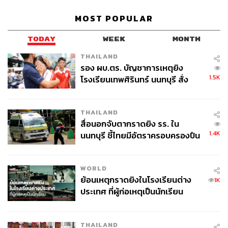
MOST POPULAR
TODAY
WEEK
MONTH
THAILAND
รอง ผบ.ตร. บัญชาการเหตุยิง
1.5K
โรงเรียนเทพศิรินทร์ นนทบุรี สั่ง
ค้นหา 2 รอบยืนยันไร้คนติดค้าง พบ
ศพปู่-ย่าที่บ้านพักผู้ก่อเหตุ
THAILAND
สื่อนอกจับตากราดยิง รร. ใน
1.4K
นนทบุรี ชี้ไทยมีอัตราครอบครองปืน
สูงในระดับต้นของภูมิภาค
WORLD
ย้อนเหตุกราดยิงในโรงเรียนต่าง
1K
ประเทศ ที่ผู้ก่อเหตุเป็นนักเรียน
THAILAND