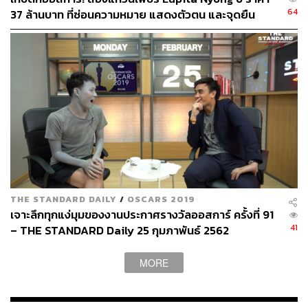
ชอล์ก รวมถึงรอยแผลเป็นบนใบหน้านั่นอีก เจนนี่ เชอร์คอร์
64
37 ล้านบาท ที่ซ่อนความหมาย แสดงตัวตน และจุดยืน
นักออกแบบทรงผมและช่างแต่งหน้าชื่อดังบอกกับ
Refinery29 ว่า เธอต้องสร้างแผลเป็นปลอมขึ้นมา และมีขั้น
ตอนการแต่งหน้าที่มากมาย ในช่วงเริ่มแรกที่ต้องนำเสนอลุค
ของเอลิซาเบธ ซึ่งเป็นพระราชินีตั้งแต่วัยเยาว์ จึงออกแบบ
การแต่งหน้าในโทนสีขาวเพื่อสื่อถึงความบริสุทธิ์ของตัว
ละครนั่นเอง
THE STANDARD DAILY
/
OSCARS 2019
เจาะลึกทุกแง่มุมของงานประกาศรางวัลออสการ์ ครั้งที่ 91
41
– THE STANDARD Daily 25 กุมภาพันธ์ 2562
MORE