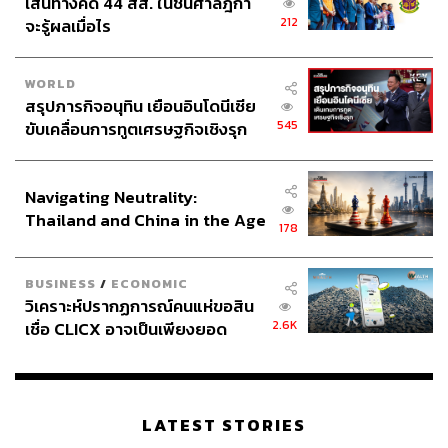
เส้นทางคดี 44 สส. ในชั้นศาลฎีกา
บรีฟมาว่าพวกเขาเป็นโทรลล์ ผมต้องทำให้พวกเขาดูเหมือน
212
จะรู้ผลเมื่อไร
โทรลล์” และในที่สุดเขาก็สร้างสรรค์ผลงานการแต่งหน้า
เอฟเฟกต์ออกมาได้อย่างน่าชื่นชม คงต้องรอลุ้นกันว่าผลงาน
ของเขาและทีมงานจะยอดเยี่ยมจนสามารถคว้ารางวัลมาได้
WORLD
สรุปภารกิจอนุทิน เยือนอินโดนีเซีย
หรือไม่
545
ขับเคลื่อนการทูตเศรษฐกิจเชิงรุก
ประกาศหุ้นส่วนยุทธศาสตร์ไทย –
ภาพ:
Courtesy of makeupmag.com
อินโดนีเซีย
พิสูจน์อักษร:
พรนภัส ชำนาญค้า
Navigating Neutrality:
อ้างอิง:
Thailand and China in the Age
makeupmag.com/oscar-watch-2019-nominees-for-m
178
of a New Global Order
ake-up-and-hairstyling-announced
www.refinery29.com/en-us/2018/12/218805/margot-r
BUSINESS
/
ECONOMIC
obbie-mary-queen-of-scots-makeup
วิเคราะห์ปรากฏการณ์คนแห่ขอสิน
en.wikipedia.org/wiki/Border_(2018_Swedish_film)
2.6K
เชื่อ CLICX อาจเป็นเพียงยอด
ภูเขาน้ำแข็ง ของปัญหาหนี้ครัว
เรือนไทยที่ถูกซุกไว้
TAGS:
Göran Lundström
Pamela Goldammer
Oscars2019
Greg Cannom
Kate Biscoe
Patricia Dehaney
Jenny Shircore
Marc Pilcher
LATEST STORIES
Jessica Brooks
Vice
Border