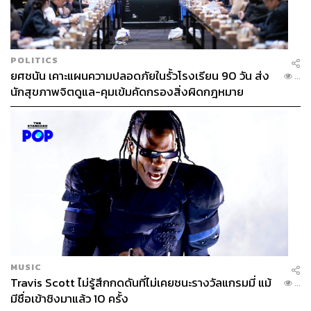
POLITICS
ยศชนัน เคาะแผนความปลอดภัยในรั้วโรงเรียน 90 วัน ส่ง
...
นักสุขภาพจิตดูแล-คุมเข้มคัดกรองสิ่งผิดกฎหมาย
MUSIC
Travis Scott ไม่รู้สึกกดดันที่ไม่เคยชนะรางวัลแกรมมี่ แม้
...
มีชื่อเข้าชิงมาแล้ว 10 ครั้ง