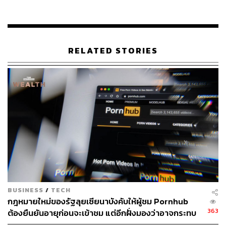
ภาพยนตร์เรื่อง Vice
แต่งหน้าโดย:
เกร็ก แคนนอม,
เคท บิสโค
และแพทริเซีย ดฮา
นีย์
RELATED STORIES
Vice
เป็นภาพยนตร์แนวชีวประวัติที่สร้างจากเรื่องจริงของ
ดิก เชนีย์ รองประธานาธิบดีคนที่ 46 ของสหรัฐอเมริกา ว่า
ด้วยแง่มุมของการเป็นผู้ทรงอิทธิพลที่สุดคนหนึ่งใน
ประวัติศาสตร์ของอเมริกา จากนโยบายของเขาที่สร้างการ
เปลี่ยนแปลงครั้งใหญ่ให้กับโลกใบนี้ และผู้ที่มารับบทนำ
สำคัญนี้คือ คริสเตียน เบล ที่ยอมลงทุนเพิ่มน้ำหนักตัวให้ใกล้
เคียงกับตัวจริงของรองประธานาธิบดีคนดังมากที่สุด เรื่องที่
สร้างกระแสฮือฮามากที่สุดตอนที่เปิดตัว Trailer แรกของหนัง
เรื่องนี้คือเสียงชื่นชมการแปลงโฉมเปลี่ยนให้ คริสเตียน เบล
กลายเป็น ดิก เชนีย์ ได้สมจริงสุดๆ ด้วยฝีมือของช่างแต่งหน้า
ชื่อดังอย่าง เกร็ก แคนนอม สื่อต่างประเทศหลายสำนักต่าง
คาดว่าภาพยนตร์เรื่อง
Vice
มีเปอร์เซ็นต์ที่น่าจะชนะรางวัล
BUSINESS
/
TECH
Makeup and Hairstyling ประจำปี 2019 ส่วนจะคว้าชัยมาได้
กฎหมายใหม่ของรัฐลุยเซียนาบังคับให้ผู้ชม Pornhub
363
ต้องยืนยันอายุก่อนจะเข้าชม แต่อีกฝั่งมองว่าอาจกระทบ
จริงหรือไม่นั้น คงต้องติดตามอย่างใกล้ชิด
ต่อ Sex Worker