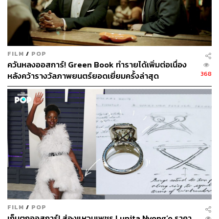
FILM
/
POP
ภาพยนตร์เรื่อง Mary Queen of Scots
ควันหลงออสการ์! Green Book ทำรายได้เพิ่มต่อเนื่อง
แต่งหน้าโดย:
เจนนี่ เชอร์คอร์, มาร์ค พิลเชอร์ และเจสสิก้า
368
หลังคว้ารางวัลภาพยนตร์ยอดเยี่ยมครั้งล่าสุด
บรูกส์
Mary Queen of Scots
เป็นภาพยนตร์ที่บอกเล่าเรื่องราวอิง
ประวัติศาสตร์ของ แมรี สจ๊วต ราชินีม่ายวัย 18 ปีแห่งฝรั่งเศส
ที่ดั้นด้นกลับไปสกอตแลนด์เพื่อทวงบัลลังก์อันชอบธรรมของ
เธอคืนมา ผู้ที่มารับบทนำในเรื่องนี้คือ เซียร์ชา โรแนน และ
มาร์โกต์ ร็อบบี้ ที่มาเปิดศึกชิงบัลลังก์กันอย่างดุเดือด ลุคแต่ง
หน้าทำผมในเรื่องนี้มีสไตล์ที่โดดเด่น เพราะต้องแต่งหน้าเป็น
แนวย้อนยุค ซึ่งช่างแต่งหน้าที่มาสร้างสรรค์ลุคอันน่าทึ่งครั้ง
นี้คือ
เจนนี่ เชอร์คอร์, มาร์ค พิลเชอร์ และเจสสิก้า บรูกส์ ลุค
โดดเด่นที่สุดคือลุคที่แปลงโฉมให้นักแสดงสาว
มาร์โกต์ ร็อบ
บี้
กลายเป็นสมเด็จพระราชินีนาถเอลิซาเบธที่ 1 ได้อย่างสม
FILM
/
POP
บทบาท โดยสวมวิกผมหยิกสีแดงสด และแต่งผิวโทนสีขาว
เก็บตกออสการ์! ส่องแหวนเพชร Lupita Nyong’o ราคา