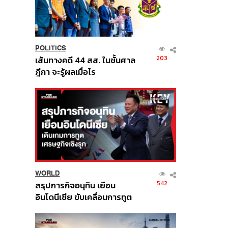
POLITICS
203
เส้นทางคดี 44 สส. ในชั้นศาล
ฎีกา จะรู้ผลเมื่อไร
WORLD
542
สรุปภารกิจอนุทิน เยือน
อินโดนีเซีย ขับเคลื่อนการทูต
เศรษฐกิจเชิงรุก ประกาศหุ้น
ส่วนยุทธศาสตร์ไทย –