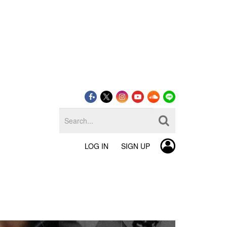
LOG IN
SIGN UP