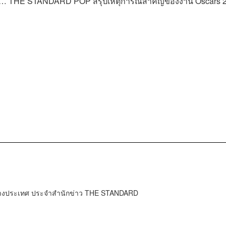
การ์… THE STANDARD POP สรุปเหตุการณ์สำคัญของงาน Oscars 
ต่างประเทศ ประจำสำนักข่าว THE STANDARD