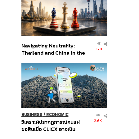
อินโดนีเซีย
Navigating Neutrality:
170
Thailand and China in the
Age of a New Global
Order
BUSINESS
/
ECONOMIC
2.6K
วิเคราะห์ปรากฏการณ์คนแห่
ขอสินเชื่อ CLICX อาจเป็น
เพียงยอดภูเขาน้ำแข็ง ของ