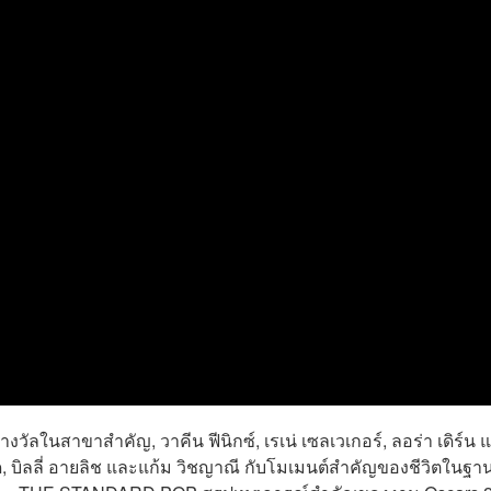
งวัลในสาขาสำคัญ, วาคีน ฟีนิกซ์, เรเน่ เซลเวเกอร์, ลอร่า เดิร์น 
บิลลี่ อายลิช และแก้ม วิชญาณี กับโมเมนต์สำคัญของชีวิตในฐา