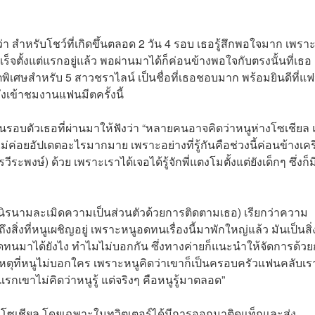
ว่า สำหรับโชว์ที่เกิดขึ้นตลอด 2 วัน 4 รอบ เธอรู้สึกพอใจมาก เพรา
ำเร็จตั้งแต่แรกอยู่แล้ว พอผ่านมาได้ก็ค่อนข้างพอใจกับตรงนั้นที่เธอ
ูนิตพิเศษสำหรับ 5 สาวชราไลน์ เป็นชื่อที่เธอชอบมาก พร้อมยินดีที่แ
งเข้าชมงานแฟนมีตครั้งนี้
ึ้นรอบตัวเธอที่ผ่านมาให้ฟังว่า “หลายคนอาจคิดว่าหนูห่างโซเชียล 
่ไม่ค่อยอัปเดตอะไรมากมาย เพราะอย่างที่รู้กันคือช่วงนี้ค่อนข้างเค
ระพงษ์) ด้วย เพราะเราได้เจอได้รู้จักพี่แตงโมตั้งแต่ยังเด็กๆ ซึ่งก็ม
คลนิรนามละเมิดความเป็นส่วนตัวด้วยการติดตามเธอ) เรียกว่าความ
่งที่หนูเผชิญอยู่ เพราะหนูอดทนเรื่องนี้มาพักใหญ่แล้ว มันเป็นสิ่ง
อดทนมาได้ยังไง ทำไมไม่บอกกัน ซึ่งทางค่ายก็แนะนำให้จัดการด้ว
หตุที่หนูไม่บอกใคร เพราะหนูคิดว่าเขาก็เป็นครอบครัวแฟนคลับเร
เขาไม่คิดว่าหนูรู้ แต่จริงๆ คือหนูรู้มาตลอด”
สื่อโซเชียล โดยเฉพาะในทวิตเตอร์ได้มีการออกมาติดแท็กและส่ง