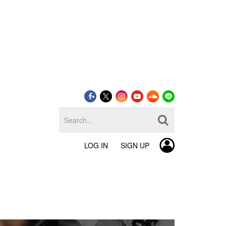
LOG IN
SIGN UP