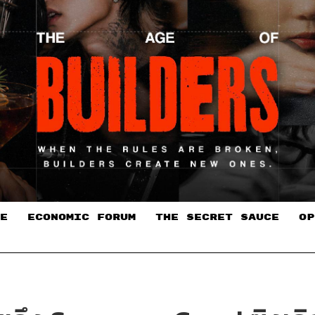
E
ECONOMIC FORUM
THE SECRET SAUCE​
OP