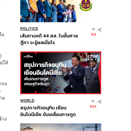
น
ะ
POLITICS
ใจ
153
เส้นทางคดี 44 สส. ในชั้นศาล
ฎีกา จะรู้ผลเมื่อไร
)
ยให้
ารถ
ะ
วาม
WORLD
504
สรุปภารกิจอนุทิน เยือน
อินโดนีเซีย ขับเคลื่อนการทูต
จ้าง
เศรษฐกิจเชิงรุก ประกาศหุ้น
ส่วนยุทธศาสตร์ไทย –