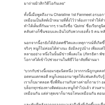
มาถ่ายมิวสิกวิดีโอกันเลย”
ทั้งนี้เมื่อพูดถึงงาน Charaline 1st Fanmeet อรบอก
เหมือนเป็นลิสต์เป้าหมายที่ตั้งไว้ว่าต้องการทำให้ส
ทำได้เต็มที่กันมากๆ รวมถึงชื่อ ‘Quins’ ชื่อเรียกย
คลับต่างก็ชื่นชอบและอินไปกับพวกเธอทั้ง 5 คน หลั
นอกจากนี้อรยังได้อัปเดตชีวิตและเหตุการณ์ที่เกิดข
จริงๆ หนูก็ไม่ค่อยได้ห่างนะ ยังมีลงรูปบ้าง เพียงแต
หลายอย่าง หนึ่งในนั้นมีข่าวพี่แตงโม (ภัทรธิดา พัชรวี
โอกาสได้เข้าไปช่วยงานในพิธีไว้อาลัยที่ผ่านมา
“บวกกับช่วงนี้เจอมรสุมนิดหนึ่ง (จากกรณีถูกบุค
อดทนแตกพอดี หนูก็เลยออกมาพูดให้แฟนคลับรับรู้ถึงสิ
เราเก็บมาตลอด ซึ่งพี่ทีมงานกับทางค่ายก็ถามว่า 
บล็อกทุกช่องทางติดต่อและหนูก็ทำไปแล้ว ส่วนสาเ
เหมือนกัน แต่ล่าสุดเขาก็มาขอโทษเหมือนกัน ตอนแรก
และทันทีหลังจากอรออกมาเล่าถึงสิ่งที่เกิดขึ้นบน