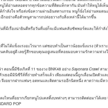
ูได้อ่านตลอดจากทุกข้อความที่ติดแท็กหากัน มันทำให้หนูได้เห็
ให้กำลังใจ หรือส่งข้อความผ่านอินสตาแกรม หนูก็นั่งไล่อ่านหมดน
และอีกอย่างคือตัวหนูสามารถปล่อยวางกับสิ่งเหล่านี้ได้มากขึ้น
ที่มีเรื่องน่ายินดีหรือวันที่แย่ก็จะมีแฟนคลับซัพพอร์ตและให้กำลัง
นคนที่ไม่ได้แข็งแรงอะไรมาก แต่ชอบทำเป็นสาวน้อยแข็งแรง (หัวเราะ
ตาแฟนคลับอยู่ดี เลยรู้สึกขอบคุณอยู่เสมอที่คอยมอบความรักความห่วงใ
 ตอนนี้มีซิงเกิลที่ 11 ของวง BNK48 อย่าง
Sayonara Crawl
สาม
ธอมีมินิซีรีส์ที่ถ่ายทำเสร็จแล้ว เพียงแต่ตอนนี้ถูกเลื่อนเปิดตัวแล
 จึงอยากฝากแฟนๆ อดทนและติดตามรออีกนิดหนึ่ง คาดว่าจะมีค
แสดงไหนที่อยากเรียกหนูไปแคสติ้งบทต่างๆ สามารถติดต่อมาได้เลย 
STANDARD POP