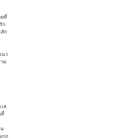
ที่
รัก
รสัก
 แนว
วาม
ะเล
ี่
่น
้นรถ