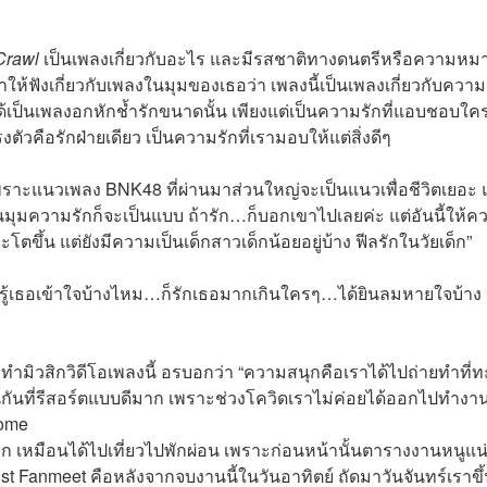
Crawl
เป็นเพลงเกี่ยวกับอะไร และมีรสชาติทางดนตรีหรือความหมาย
่าให้ฟังเกี่ยวกับเพลงในมุมของเธอว่า เพลงนี้เป็นเพลงเกี่ยวกับความ
ได้เป็นเพลงอกหักช้ำรักขนาดนั้น เพียงแต่เป็นความรักที่แอบชอบใค
ัวคือรักฝ่ายเดียว เป็นความรักที่เรามอบให้แต่สิ่งดีๆ
พราะแนวเพลง BNK48 ที่ผ่านมาส่วนใหญ่จะเป็นแนวเพื่อชีวิตเยอะ
เป็นมุมความรักก็จะเป็นแบบ ถ้ารัก…ก็บอกเขาไปเลยค่ะ แต่อันนี้ให้ค
ะโตขึ้น แต่ยังมีความเป็นเด็กสาวเด็กน้อยอยู่บ้าง ฟีลรักในวัยเด็ก”
ไม่รู้เธอเข้าใจบ้างไหม…ก็รักเธอมากเกินใครๆ…ได้ยินลมหายใจบ้าง
มิวสิกวิดีโอเพลงนี้ อรบอกว่า “ความสนุกคือเราได้ไปถ่ายทำที่ท
อนกันที่รีสอร์ตแบบดีมาก เพราะช่วงโควิดเราไม่ค่อยได้ออกไปทำงานท
Home
นอก เหมือนได้ไปเที่ยวไปพักผ่อน เพราะก่อนหน้านั้นตารางงานหนูแน
1st Fanmeet คือหลังจากจบงานนี้ในวันอาทิตย์ ถัดมาวันจันทร์เราขึ