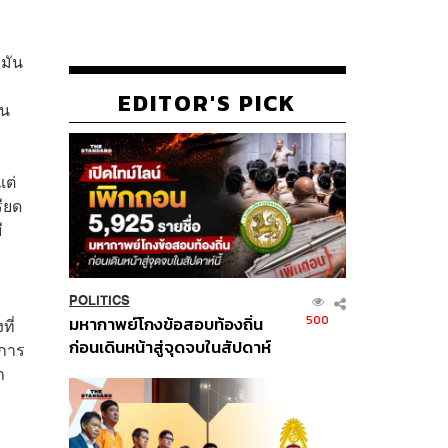
ะมัน
EDITOR'S PICK
ฟน
แต่
รียด
ี
POLITICS
500
มหากาพย์โกงข้อสอบท้องถิ่น
ที่
ก่อนเดินหน้าสู่จุดจบในสัปดาห์
ยการ
นี้
า