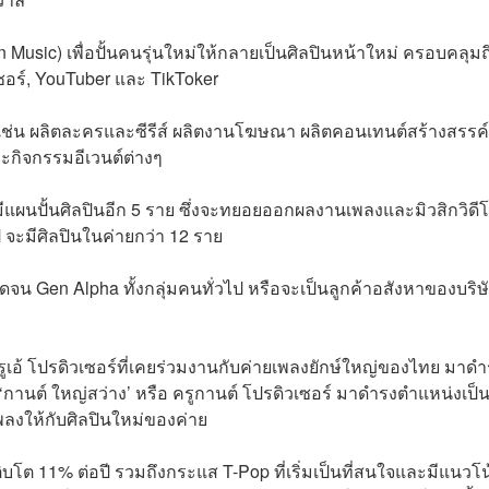
igin Music) เพื่อปั้นคนรุ่นใหม่ให้กลายเป็นศิลปินหน้าใหม่ ครอบคลุมถ
เซอร์, YouTuber และ TikToker
 เช่น ผลิตละครและซีรีส์ ผลิตงานโฆษณา ผลิตคอนเทนต์สร้างสรรค
ละกิจกรรมอีเวนต์ต่างๆ
66 มีแผนปั้นศิลปินอีก 5 ราย ซึ่งจะทยอยออกผลงานเพลงและมิวสิกวิดี
 จะมีศิลปินในค่ายกว่า 12 ราย
จน Gen Alpha ทั้งกลุ่มคนทั่วไป หรือจะเป็นลูกค้าอสังหาของบริษ
รูเอ้ โปรดิวเซอร์ที่เคยร่วมงานกับค่ายเพลงยักษ์ใหญ่ของไทย มาด
านต์ ใหญ่สว่าง’ หรือ ครูกานต์ โปรดิวเซอร์ มาดำรงตำแหน่งเป็นผ
พลงให้กับศิลปินใหม่ของค่าย
เติบโต 11% ต่อปี รวมถึงกระแส T-Pop ที่เริ่มเป็นที่สนใจและมีแนวโ