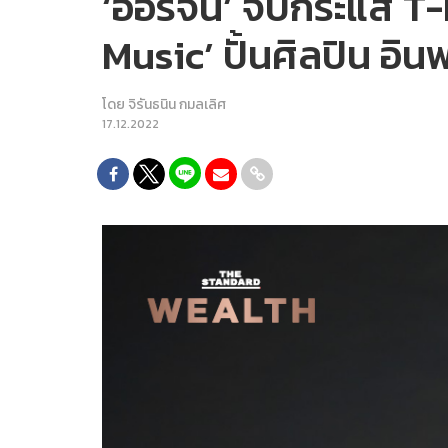
‘ออริจิ้น’ จับกระแส T
Music’ ปั้นศิลปิน อิน
โดย
จิรันธนิน กมลเลิศ
17.12.2022