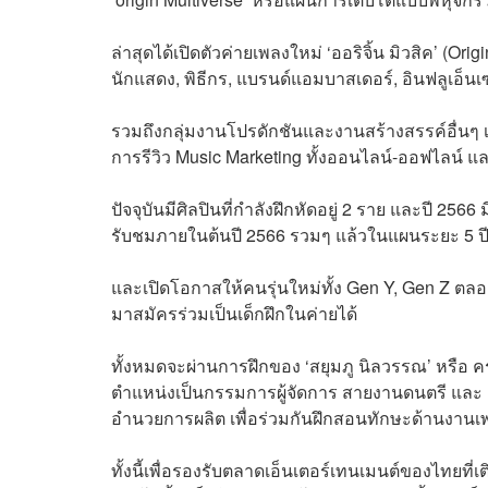
ล่าสุดได้เปิดตัวค่ายเพลงใหม่ ‘ออริจิ้น มิวสิค’ (Or
นักแสดง, พิธีกร, แบรนด์แอมบาสเดอร์, อินฟลูเอ็น
รวมถึงกลุ่มงานโปรดักชันและงานสร้างสรรค์อื่นๆ
การรีวิว Music Marketing ทั้งออนไลน์-ออฟไลน์ แ
ปัจจุบันมีศิลปินที่กำลังฝึกหัดอยู่ 2 ราย และปี 25
รับชมภายในต้นปี 2566 รวมๆ แล้วในแผนระยะ 5 ปี
และเปิดโอกาสให้คนรุ่นใหม่ทั้ง Gen Y, Gen Z ตลอด
มาสมัครร่วมเป็นเด็กฝึกในค่ายได้
ทั้งหมดจะผ่านการฝึกของ ‘สยุมภู นิลวรรณ’ หรือ ค
ตำแหน่งเป็นกรรมการผู้จัดการ สายงานดนตรี และ ‘ก
อำนวยการผลิต เพื่อร่วมกันฝึกสอนทักษะด้านงานเ
ทั้งนี้เพื่อรองรับตลาดเอ็นเตอร์เทนเมนต์ของไทยที่