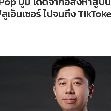
-Pop บูม โดดจากอสังหาสู่บันเ
ฟลูเอ็นเซอร์ ไปจนถึง TikToke