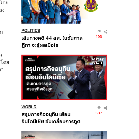
 โดย
ลง
POLITICS
ับ
193
เส้นทางคดี 44 สส. ในชั้นศาล
ฎีกา จะรู้ผลเมื่อไร
น
 โดย
ท”
WORLD
537
สรุปภารกิจอนุทิน เยือน
อินโดนีเซีย ขับเคลื่อนการทูต
เศรษฐกิจเชิงรุก ประกาศหุ้น
ส่วนยุทธศาสตร์ไทย –