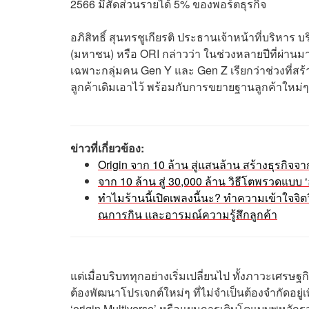
2566 มีสัดส่วนรายได้ 5% ของพอร์ตธุรกิจ
อภิสิทธิ์ สุนทรชูเกียรติ ประธานเจ้าหน้าที่บริหาร บร
(มหาชน) หรือ ORI กล่าวว่า ในช่วงหลายปีที่ผ่านมา
เฉพาะกลุ่มคน Gen Y และ Gen Z เรียกว่าช่วงที่ส
ลูกค้าเดิมเอาไว้ พร้อมกับการขยายฐานลูกค้าใหม่ๆ
ข่าวที่เกี่ยวข้อง:
Origin จาก 10 ล้าน สู่แสนล้าน สร้างธุรกิจจ
จาก 10 ล้าน สู่ 30,000 ล้าน วิธีโตพรวดแบบ ‘
ทำไมร้านนี้เปิดเพลงนี้นะ? ทำความเข้าใจจิต
ณการกิน และอารมณ์ความรู้สึกลูกค้า
แต่เมื่อบริบททุกอย่างเริ่มเปลี่ยนไป ทั้งภาวะเศรษฐก
ต้องพัฒนาโปรเจกต์ใหม่ๆ ที่ไม่จำเป็นต้องจำกัดอยู่
‘origin Multiverse’ หรือแผนการเติบโตแบบพหุจัก