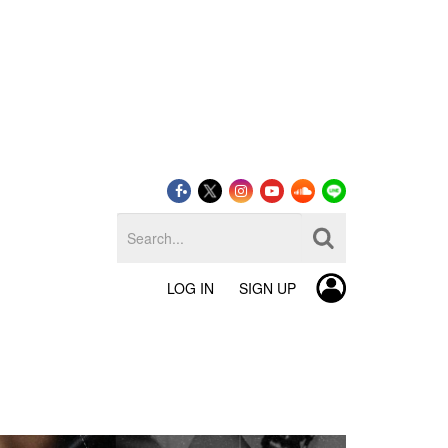
LOG IN
SIGN UP