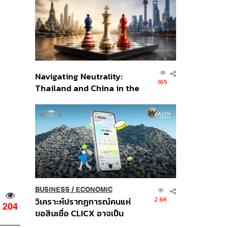
อินโดนีเซีย
Navigating Neutrality:
165
Thailand and China in the
Age of a New Global
Order
BUSINESS
/
ECONOMIC
2.6K
วิเคราะห์ปรากฏการณ์คนแห่
204
ขอสินเชื่อ CLICX อาจเป็น
เพียงยอดภูเขาน้ำแข็ง ของ