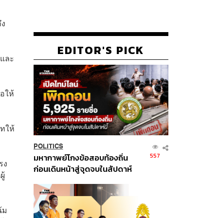
ึง
EDITOR'S PICK
์และ
โอให้
ัทให้
POLITICS
557
มหากาพย์โกงข้อสอบท้องถิ่น
ำรง
ก่อนเดินหน้าสู่จุดจบในสัปดาห์
ู้
นี้
น้ม