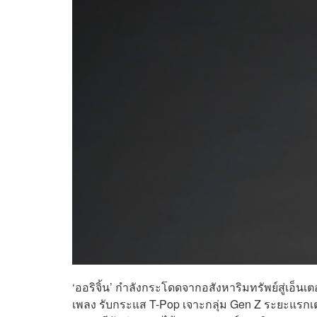
‘ออริจิ้น’ กำลังกระโดดจากอสังหาริมทรัพย์สู่เอ็นเต
เพลง รับกระแส T-Pop เจาะกลุ่ม Gen Z ระยะแรก
เ