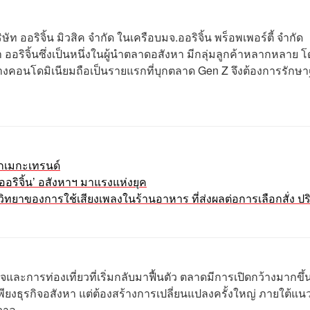
ิษัท ออริจิ้น มิวสิค จำกัด ในเครือบมจ.ออริจิ้น พร็อพเพอร์ตี้ จำกัด
 ออริจิ้นซึ่งเป็นหนึ่งในผู้นำตลาดอสังหา มีกลุ่มลูกค้าหลากหลาย 
ร้างคอนโดมิเนียมถือเป็นรายแรกที่บุกตลาด Gen Z จึงต้องการรักษ
ากเมกะเทรนด์
ออริจิ้น’ อสังหาฯ มาแรงแห่งยุค
วิทยาของการใช้เสียงเพลงในร้านอาหาร ที่ส่งผลต่อการเลือกสั่ง ปร
ิจและการท่องเที่ยวที่เริ่มกลับมาฟื้นตัว ตลาดมีการเปิดกว้างมากขึ้น
เพียงธุรกิจอสังหา แต่ต้องสร้างการเปลี่ยนแปลงครั้งใหญ่ ภายใต้แน
รวาล