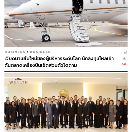
ความสนใจบริเวณทำเลรถไฟฟ้าสายสีส้ม ส่วนตะวันออก
และทำเลใกล้เคียง มีสัดส่วนรวมกันประมาณ 23%
นอกจากนี้ หากเจาะลึกข้อมูลพบว่า ทำเลที่ผู้บริโภคสนใจใน
ลำดับต้นๆ ได้แก่ พื้นที่กรุงเทพฯ ฝั่งตะวันออก คือ เขต
บางกะปิ, บึงกุ่ม, สะพานสูง และลาดกระบัง ซึ่งสาเหตุที่ผู้
บริโภคสนใจทำเลดังกล่าว เนื่องจากมีความสะดวกในการ
BUSINESS
/
BUSINESS
เดินทาง เพราะมีรถไฟฟ้าสายสีเหลืองที่เริ่มเปิดให้บริการแล้ว
เวียดนามฮับใหม่ของผู้บริหารระดับโลก นักลงทุนไหลเข้า
248
ดันตลาดเครื่องบินเจ็ตส่วนตัวโตตาม
รวมถึงมีการเชื่อมต่อการเดินทางกับแอร์พอร์ต เรล ลิงก์ รวม
ทั้งอยู่ใกล้กับมหาวิทยาลัย ศูนย์การค้า และท่าอากาศยาน
สุวรรณภูมิ อีกทั้งเดินทางออกไปพื้นที่ต่างจังหวัดในภาค
ตะวันออกได้อย่างสะดวก เป็นปัจจัยที่ทำให้ผู้บริโภคซื้อที่อยู่
อาศัยในพื้นที่ตะวันออก
ขณะที่ผลสำรวจของผู้บริโภคที่มีแผนจะซื้อคอนโดมิเนียมใน
ช่วง 5 ปีข้างหน้า พบว่า มีความสนใจที่จะซื้อคอนโดมิเนียม
ในโซนรถไฟฟ้าสายสีส้ม ส่วนตะวันออก และบริเวณใกล้เคียง
มีสัดส่วนรวมกันประมาณ 19% แต่หากเจาะลึกเข้าไปดูข้อมูล