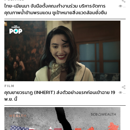
ไทย-เมียนมา จับมือตั้งคณะทำงานร่วม บริหารจัดการ
...
คุณภาพน้ำข้ามพรมแดน ชูเป้าหมายสิ่งแวดล้อมยั่งยืน
FILM
คุณยายวรนาฏ (INHERIT) ส่งตัวอย่างแรกก่อนเข้าฉาย 19
...
พ.ย. นี้