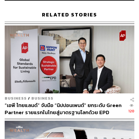
เส้นทางการเดินทางจะครอบคลุมในส่วนของภาคตะวัน
ออกของกรุงเทพฯ
RELATED STORIES
จุดที่ 3 เชื่อมต่อกับรถไฟฟ้าสายสีชมพูที่สถานีมีนบุรี ซึ่ง
จะครอบคลุมการเดินทางช่วงปลายสถานีในบริเวณ
ถนนรามอินทราและถนนคู้บอน
โดยโครงการรถไฟฟ้าสายสีส้ม ส่วนตะวันออก ถือว่ามีเส้น
ทางที่ยาวตัดผ่านพื้นที่สำคัญ และมีการเชื่อมต่อกับรถไฟฟ้า
อีกหลายเส้นทางที่เริ่มเปิดบริการไปแล้ว จึงเป็นโอกาสของผู้
ประกอบการพัฒนาโครงการที่อยู่อาศัย
BUSINESS
/
BUSINESS
ผลสำรวจ 5 ปีข้างหน้า ผู้บริโภคให้ความสนใจบ้านโซน
“เอพี ไทยแลนด์” จับมือ “นิปปอนเพนต์” ยกระดับ Green
ไหน
120
Partner รายแรกในไทยสู่มาตรฐานโลกด้วย EPD
International พร้อมชูแนวคิด Global Standards for
Global Sustainable Living ส่งมอบบ้านคุณภาพ ลด
ปี 2567 SCB EIC สำรวจความต้องการของผู้บริโภคในระยะ
ผลกระทบต่อสิ่งแวดล้อม พร้อมปั้นนักออกแบบที่ใส่ใจโลก
5 ปีข้างหน้า พบว่ามีกลุ่มผู้มีแผนจะซื้อที่อยู่อาศัยแนวราบให้