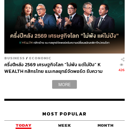
อย่างไรก็ดี แม้ผู้บริโภคจะมีความสนใจซื้อที่อยู่อาศัยไม่ได้อยู่
ในทำเลรถไฟฟ้าสายสีส้ม ส่วนตะวันตกโดยตรง แต่ในอนาคต
ในช่วงที่เริ่มมีการเปิดบริการรถไฟฟ้าสายสีส้มช่วงปลายปี
2570 ถึงช่วงต้นปี 2571 โดย บมจ.ทางด่วนและรถไฟฟ้า
กรุงเทพ หรือ BEM คาดการณ์ว่าจำนวนผู้โดยสารที่ใช้บริการ
รถไฟฟ้าสายสีส้ม ส่วนตะวันออกจะอยู่ที่ราว 100,000 คนต่อ
วัน ซึ่งหากการเดินทางของประชาชนคึกคัก ก็จะเป็นปัจจัย
สนับสนุนให้ทำเลที่อยู่อาศัยของโซนรถไฟฟ้าสายสีส้ม ส่วน
ตะวันออก มีความคึกคักมากขึ้นได้
BUSINESS
/
ECONOMIC
ครึ่งปีหลัง 2569 เศรษฐกิจโลก “ไม่พัง แต่ไม่ปัง” K
426
WEALTH กสิกรไทย แนะกลยุทธ์จัดพอร์ต รับความ
นอกจากนี้ หลังรถไฟฟ้าสายสีส้ม ส่วนตะวันตก เริ่มเปิดให้
เปลี่ยนแปลงกติกาใหม่ของโลก
บริการแล้ว ก็ให้ติดตามถึงนโยบายมาตรการค่าโดยสาร
รถไฟฟ้า 20 บาทตลอดสาย ซึ่งรัฐบาลให้ความสำคัญ
MORE
ครอบคลุมไปถึงรถไฟฟ้าสายสีส้ม ส่วนตะวันตกด้วยเช่นกัน
เนื่องจากค่าโดยสารที่ผู้บริโภคเข้าถึงการเดินทางได้ มี
โอกาสที่จะช่วยกระตุ้นให้ความต้องการที่อาศัยในบริเวณดัง
กล่าวมีความคึกคักได้เช่นกัน รวมถึงยังคงต้องติดตามความ
MOST POPULAR
คืบหน้าการก่อสร้างรถไฟฟ้าสายสีส้มส่วนตะวันตก ซึ่ง
ปัจจุบันเริ่มก่อสร้างแล้ว และมีแผนจะเปิดให้บริการในปี 2573
TODAY
WEEK
MONTH