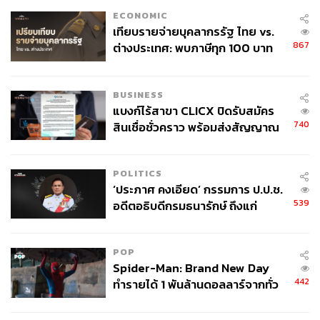
ซึ่ง BEM คาดว่าหลังเปิดให้บริการรถไฟฟ้าสายสีส้มทั้งส่วน
ECONOMIC
ตะวันออกและตะวันตก จะส่งผลให้มีผู้โดยสารมาใช้บริการ
เทียบรายจ่ายบุคลากรรัฐ ไทย vs.
400,000 คนต่อวัน จะเป็นปัจจัยหนุนให้การใช้รถไฟฟ้าสายสี
867
ต่างประเทศ: พบภาษีทุก 100 บาท
ส้มฝั่งตะวันออกมีความคึกคัก กระตุ้นให้ตลาด
ของคนไทยใช้ไปกับข้าราชการเฉียด
อสังหาริมทรัพย์บริเวณโดยรอบมีความคึกคักตามมาได้
40 บาท
BUSINESS
แบงก์ไร้สาขา CLICX ปิดรับสมัคร
740
ตลาดบ้านโซนรถไฟฟ้าสายสีส้มเจอความท้าทาย
สินเชื่อชั่วคราว พร้อมส่งสัญญาณ
เตือนกลุ่มกู้เงินผิดวัตถุประสงค์-ให้
ข้อมูลเท็จ เตรียมดำเนินคดีเด็ดขาด
อย่างไรก็ตาม ประเมินว่าความท้าทายหลักของตลาดที่อยู่
POLITICS
อาศัยทำเลรถไฟฟ้าสายสีส้ม ส่วนตะวันออก คือจำนวนหน่วย
‘ประภาศ คงเอียด’ กรรมการ ป.ป.ช.
ที่อยู่อาศัยคงเหลือในทำเลดังกล่าวยังมีจำนวนมาก โดยหาก
539
อดีตอธิบดีกรมธนารักษ์ ถึงแก่
เทียบข้อมูลตัวเลขช่วง 6 เดือนแรกของปี 2567 เทียบกับช่วง
อนิจกรรม
สิ้นปี 2566 จะเห็นว่าหน่วยที่อยู่อาศัยแนวราบเหลือขาย ขยาย
POP
ตัวขึ้นถึง 13%
Spider-Man: Brand New Day
442
ทำรายได้ 1 พันล้านดอลลาร์จากทั่ว
ขณะที่โครงการคอนโดมิเนียมมีการขยายตัวประมาณ 5%
โลกภายใน 6 วัน
ถือเป็นปัจจัยกดดันการเปิดโครงการที่อาศัยใหม่ในบริเวณ