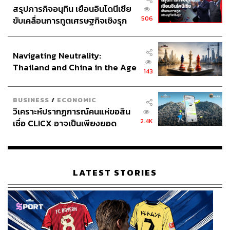
สามารถติดตาม THE STANDARD WEALTH
สรุปภารกิจอนุทิน เยือนอินโดนีเซีย
ผ่านแอปพลิเคชันต่างๆ ที่คุณสะดวกหรือใช้งานอยู่แล้วได้เลย
506
ขับเคลื่อนการทูตเศรษฐกิจเชิงรุก
ประกาศหุ้นส่วนยุทธศาสตร์ไทย –
อินโดนีเซีย
Navigating Neutrality:
Thailand and China in the Age
143
of a New Global Order
TAGS:
บ้าน
ที่อยู่อาศัย
ศูนย์วิจัยเศรษฐกิจและธุรกิจ ธนาคารไทยพาณิชย์ (SCB
EIC)
BUSINESS
/
ECONOMIC
กัญญารัตน์ กาญจนวิสุทธิ์
รถไฟฟ้าสายสีส้ม
วิเคราะห์ปรากฏการณ์คนแห่ขอสิน
โครงการรถไฟฟ้าสายสีส้ม
Morning Wealth
2.4K
เชื่อ CLICX อาจเป็นเพียงยอด
อสังหาริมทรัพย์
การลงทุน
ภูเขาน้ำแข็ง ของปัญหาหนี้ครัว
เรือนไทยที่ถูกซุกไว้
LATEST STORIES
1.2K