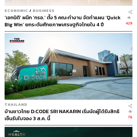
เชิงลึกพบว่า ในทำเลส่วนใหญ่มีความสนใจที่จะซื้อที่อยู่อาศัย
ECONOMIC
/
BUSINESS
ในทำเลรถไฟฟ้าสายสีน้ำเงิน ซึ่งเป็นทำเลที่มีความใกล้เคียง
‘เอกนิติ’ ผนึก ‘กรอ.’ ตั้ง 5 คณะทำงาน จัดทำแผน ‘Quick
เชื่อมต่อกับรถไฟฟ้าสายสีส้ม ส่วนตะวันออก เนื่องจาก
429
Big Win’ ยกระดับศักยภาพเศรษฐกิจไทยใน 4 ปี
รถไฟฟ้าสายสีน้ำเงินสามารถเชื่อมต่อการเดินทางเข้าสู่ตัว
เมืองของกรุงเทพฯ ได้ง่าย โดยเฉพาะกับโครงการรถไฟฟ้า
สายสีเขียวที่เชื่อมต่อการเดินทางกับถนนสุขุมวิทและสีลม ซึ่ง
เป็นจุดแข็งที่ส่งผลให้ผู้บริโภคมีความต้องการซื้อ
คอนโดมิเนียมในโซนรถไฟฟ้าสายสีน้ำเงิน
นอกจากนี้ ที่ผ่านมายังเห็นการเปิดโครงการคอนโดมิเนียม
ตามแนวรถไฟฟ้าสายสีน้ำเงิน ที่มีราคาต่ำกว่า 5 ล้านบาทต่อ
หน่วย ซึ่งเป็นราคาที่ผู้บริโภคยังหาซื้อได้ในท้องตลาด
อาจสรุปได้ว่าผู้บริโภคมีความสนใจในการซื้อที่อยู่อาศัยทำเล
THAILAND
ใกล้เคียงกับรถไฟฟ้าสายสีส้ม ส่วนตะวันออก มีจำนวน
บ้านชาวไทย D:CODE SRI NAKARIN เริ่มนัดผู้ได้รับสิทธิ
มากกว่าที่จะซื้อที่อยู่อาศัยบนทำเลโดยตรงของโครงการ
76
เซ็นรับใบจอง 3 ส.ค. นี้
รถไฟฟ้าสายสีส้ม ส่วนตะวันออก