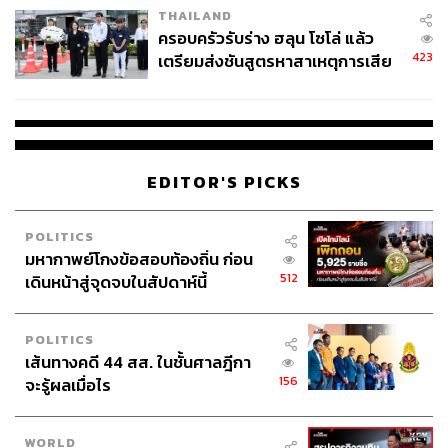
ทำเลรถไฟฟ้าสายสีส้ม ส่วนตะวันออก
THAILAND
ครอบครัวรับร่าง ฮลุน โซโล่ แล้ว
นอกจากนี้จะเห็นได้ว่าโครงการที่อยู่อาศัยดังกล่าวจะเน้นใน
423
เตรียมส่งชันสูตรหาสาเหตุการเสีย
กลุ่มผู้ที่มีรายได้ระดับกลางลงมา ซึ่งสอดคล้องกับภาพรวมขอ
ชีวิต
งอสังหาที่มีการฟื้นตัวช้าจากปัจจัยกดดันในหลายด้าน ทั้ง
ปัญหาค่าครองชีพรวมถึงการเข้าถึงสินเชื่อที่อยู่อาศัย ซึ่งอาจ
ต้องรอการฟื้นตัวของตลาดที่อยู่อาศัยโดยรวม
EDITOR'S PICKS
อย่างไรก็ดี ราคาที่ดินมีแนวโน้มปรับตัวเพิ่มสูงขึ้น หลังเริ่มมี
การเปิดให้บริการรถไฟฟ้าสายสีส้ม ส่วนตะวันออก โดยช่วงที่
POLITICS
ผ่านมาหลังจากการก่อสร้างโครงการแล้วเสร็จ จะส่งผลให้
มหากาพย์โกงข้อสอบท้องถิ่น ก่อน
ราคาประเมินที่ดินหลายพื้นที่พุ่งสูงขึ้น ซึ่งจะเป็นแรงกดดันใน
512
เดินหน้าสู่จุดจบในสัปดาห์นี้
การตั้งราคาขายที่อยู่อาศัย ส่งผลให้มีราคาสูงขึ้นตาม และจะ
เป็นข้อจำกัดที่สำคัญในการเข้าถึงที่อยู่อาศัยในบริเวณดัง
กล่าว
POLITICS
เส้นทางคดี 44 สส. ในชั้นศาลฎีกา
156
จะรู้ผลเมื่อไร
ภาพ:
abydos / Shutterstock
WORLD