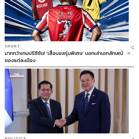
ABOUT THE AUTHOR
ประลองยุทธ ผงงอย
THE STANDARD WEALTH Feature Editor
SPORT
มากกว่าเกมปรีซีซัน! ‘เสื้อบอลรุ่นพิเศษ’ บอกเล่าเอกลักษณ์
...
ของแต่ละเมือง
POLITICS