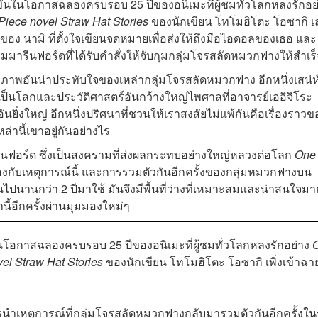
งขึ้นในโอกาสฉลองครบรอบ 25 ปีของอนิเมะที่ผู้ชมทั่วโลกหลงรักอย
Piece
novel
Straw Hat Stories
ของนักเขียน โทโมฮิโตะ โอซากิ
เ
ของ นามิ ที่ตั้งใจเขียนจดหมายเพื่อส่งให้ถึงมือไอดอลของเธอ และ
มมารีนฟอร์ดที่ได้รับคำสั่งให้จับกุมกลุ่มโจรสลัดหมวกฟางให้สำเร็
ภาพอันน่าประทับใจของเหล่ากลุ่มโจรสลัดหมวกฟาง อีกหนึ่งเสน่ห
เป็นโลกและประวัติศาสตร์อันกว้างใหญ่ไพศาลที่อาจารย์
เออิจิโระ
ยิ่งใหญ่ อีกหนึ่งปริศนาที่ชวนให้เราสงสัยไม่แพ้กันคือเรื่องราวข
ล่านี้เขาอยู่กันอย่างไร
นฟอร์ด ซึ่งเป็นสงครามที่ส่งผลกระทบอย่างใหญ่หลวงต่อโลก
One
งกับเหตุการณ์นี้ และการรวมตัวกันอีกครั้งของกลุ่มหมวกฟางบน
ไปนานกว่า 2 ปีมาใช้ มันจึงมีพื้นที่ว่างที่เหมาะสมและน่าสนใจม
ี้อีกครั้งผ่านมุมมองใหม่ๆ
นในโอกาสฉลองครบรอบ 25 ปีของอนิเมะที่ผู้ชมทั่วโลกหลงรักอย่าง
vel
Straw Hat Stories
ของนักเขียน โทโมฮิโตะ โอซากิ
เพิ่งเข้าฉา
รนำเหตุการณ์ที่กลุ่มโจรสลัดหมวกฟางกลับมารวมตัวกันอีกครั้งใ