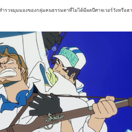
ไปสำรวจมุมมองของกลุ่มคนธรรมดาที่ไม่ได้มีผลปีศาจเวอร์วังหรือฮา