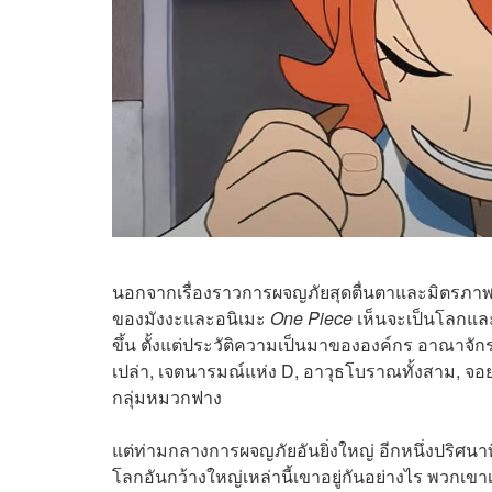
นอกจากเรื่องราวการผจญภัยสุดตื่นตาและมิตรภาพอ
ของมังงะและอนิเมะ
One Piece
เห็นจะเป็นโลกและ
ขึ้น ตั้งแต่ประวัติความเป็นมาขององค์กร อาณาจักร
เปล่า, เจตนารมณ์แห่ง D, อาวุธโบราณทั้งสาม, จอย
กลุ่มหมวกฟาง
แต่ท่ามกลางการผจญภัยอันยิ่งใหญ่ อีกหนึ่งปริศนาที
โลกอันกว้างใหญ่เหล่านี้เขาอยู่กันอย่างไร พวกเ