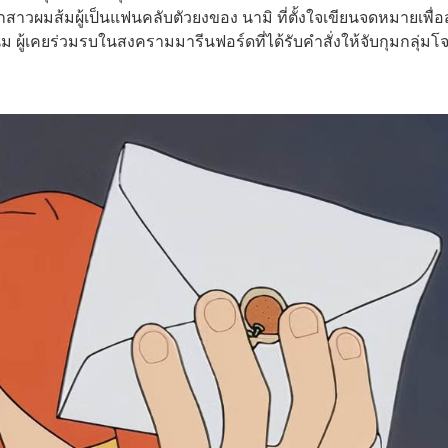
าวผมส้มผู้เป็นแฟนคลับตัวยงของ นามิ ที่ตั้งใจเขียนจดหมายเพื่อส
 ผู้เคยร่วมรบในสงครามมารีนฟอร์ดที่ได้รับคำสั่งให้จับกุมกลุ่มโ