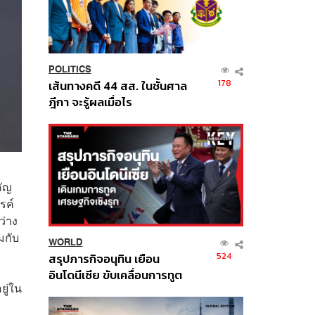
POLITICS
178
เส้นทางคดี 44 สส. ในชั้นศาล
ฎีกา จะรู้ผลเมื่อไร
คัญ
รค์
ว่าง
มกับ
WORLD
524
สรุปภารกิจอนุทิน เยือน
อินโดนีเซีย ขับเคลื่อนการทูต
ยู่ใน
เศรษฐกิจเชิงรุก ประกาศหุ้น
ส่วนยุทธศาสตร์ไทย –