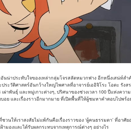
ันน่าประทับใจของเหล่ากลุ่มโจรสลัดหมวกฟาง อีกหนึ่งเสน่ห์สำ
ประวัติศาสตร์อันกว้างใหญ่ไพศาลที่อาจารย์เออิจิโระ โอดะ รังสร
 เผ่าพันธุ์ และหมู่เกาะต่างๆ, ปริศนาของช่วงเวลา 100 ปีแห่งความ
บอย และเรื่องราวอีกมากมาย ที่เปิดพื้นที่ให้ผู้ชมหาคำตอบไปพร้อ
่ชวนให้เราสงสัยไม่แพ้กันคือเรื่องราวของ ‘ผู้คนธรรมดา’ ที่อาศัยอ
ขาเฝ้ามองและได้รับผลกระทบจากเหตุการณ์ต่างๆ อย่างไร