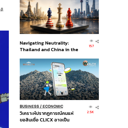
อินโดนีเซีย
คิ
Navigating Neutrality:
157
Thailand and China in the
Age of a New Global
Order
BUSINESS
/
ECONOMIC
2.5K
วิเคราะห์ปรากฏการณ์คนแห่
ขอสินเชื่อ CLICX อาจเป็น
เพียงยอดภูเขาน้ำแข็ง ของ