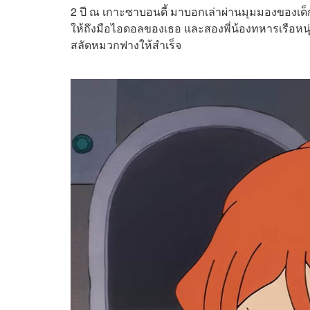
2 ปี ณ เกาะซาบอนดี้ มาบอกเล่าผ่านมุมมองของเด็กส
ให้ถึงมือไอดอลของเธอ และสองพี่น้องทหารเรือหนุ่ม
สลัดหมวกฟางให้สำเร็จ