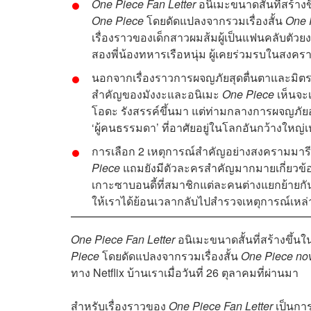
One Piece Fan Letter
อนิเมะขนาดสั้นที่สร้า
One Piece
โดยดัดแปลงจากรวมเรื่องสั้น
One 
เรื่องราวของเด็กสาวผมส้มผู้เป็นแฟนคลับตัวยง
สองพี่น้องทหารเรือหนุ่ม ผู้เคยร่วมรบในสงครา
นอกจากเรื่องราวการผจญภัยสุดตื่นตาและมิตร
สำคัญของมังงะและอนิเมะ
One Piece
เห็นจะ
โอดะ
รังสรรค์ขึ้นมา แต่ท่ามกลางการผจญภัยอัน
‘ผู้คนธรรมดา’ ที่อาศัยอยู่ในโลกอันกว้างใหญ่เห
การเลือก 2 เหตุการณ์สำคัญอย่างสงครามมารี
Piece
แถมยังมีตัวละครสำคัญมากมายเกี่ยวข้อ
เกาะซาบอนดี้ที่สมาชิกแต่ละคนต่างแยกย้ายกัน
ให้เราได้ย้อนเวลากลับไปสำรวจเหตุการณ์เหล่าน
One Piece Fan Letter
อนิเมะขนาดสั้นที่สร้างขึ้
Piece
โดยดัดแปลงจากรวมเรื่องสั้น
One Piece
no
ทาง Netflix บ้านเราเมื่อวันที่ 26 ตุลาคมที่ผ่านมา
สำหรับเรื่องราวของ
One Piece Fan Letter
เป็นกา