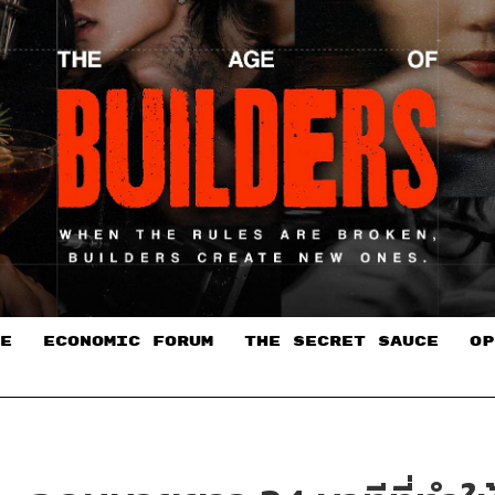
E
ECONOMIC FORUM
THE SECRET SAUCE​
OP