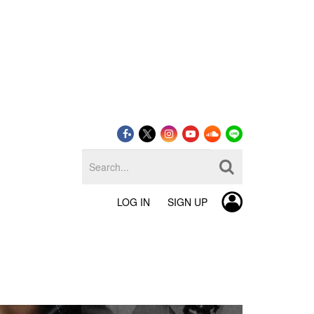
LOG IN
SIGN UP