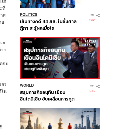
ish
ที่
มาส
POLITICS
192
เส้นทางคดี 44 สส. ในชั้นศาล
าย
ฎีกา จะรู้ผลเมื่อไร
 จะ
่าง
ำตอบ
งโจร
WORLD
ีใน
535
สรุปภารกิจอนุทิน เยือน
อินโดนีเซีย ขับเคลื่อนการทูต
เศรษฐกิจเชิงรุก ประกาศหุ้น
ส่วนยุทธศาสตร์ไทย –
อินโดนีเซีย
ญ่