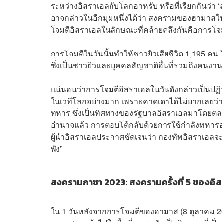
ระหว่างอิสราเอลกับโลกอาหรับ หรือที่เรียกกันว่า 
อาจกล่าวในอีกมุมหนึ่งได้ว่า สงครามของฮามาสใ
โจมตีอิสราเอลในลักษณะที่คล้ายคลึงกันคือการโจม
การโจมตีในวันนั้นทำให้ชาวยิวเสียชีวิต 1,195 คน ใ
ซึ่งเป็นชาวยิวและบุคคลสัญชาติอื่นที่รวมถึงคนง
แน่นอนว่าการโจมตีอิสราเอลในวันดังกล่าวเป็นป
ในเวทีโลกอย่างมาก เพราะคาดเดาได้ไม่ยากเลยว่า
ทหาร ซึ่งเป็นทิศทางของรัฐบาลอิสราเอลมาโดยตลอ
อำนาจแล้ว การตอบโต้กลับด้วยการใช้กำลังทหารอย่าง
ผู้นำอิสราเอลประกาศชัดเจนว่า กองทัพอิสราเอลจะ
พัง”
สงครามกาซา 2023: สงครามครั้งที่ 5 ของอิ
ใน 1 วันหลังจากการโจมตีของฮามาส (8 ตุลาคม 2