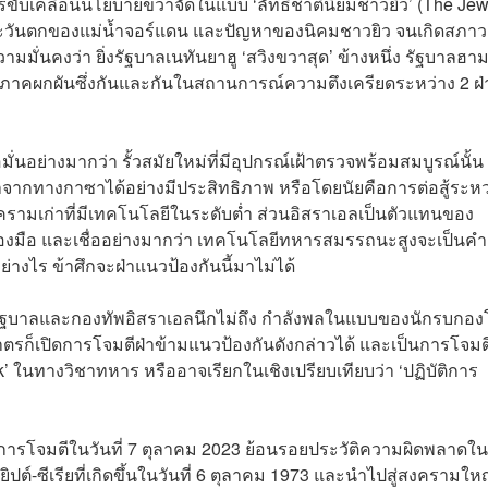
ารขับเคลื่อนนโยบายขวาจัดในแบบ ‘ลัทธิชาตินิยมชาวยิว’ (The Jew
ตะวันตกของแม่น้ำจอร์แดน และปัญหาของนิคมชาวยิว จนเกิดสภาวะ
มมั่นคงว่า ยิ่งรัฐบาลเนทันยาฮู ‘สวิงขวาสุด’ ข้างหนึ่ง รัฐบาลฮา
งปฏิภาคผกผันซึ่งกันและกันในสถานการณ์ความตึงเครียดระหว่าง 2 ฝ่
่นอย่างมากว่า รั้วสมัยใหม่ที่มีอุปกรณ์เฝ้าตรวจพร้อมสมบูรณ์นั้น
มาจากทางกาซาได้อย่างมีประสิทธิภาพ หรือโดยนัยคือการต่อสู้ระหว
รามเก่าที่มีเทคโนโลยีในระดับต่ำ ส่วนอิสราเอลเป็นตัวแทนของ
รื่องมือ และเชื่ออย่างมากว่า เทคโนโลยีทหารสมรรถนะสูงจะเป็นค
งไร ข้าศึกจะฝ่าแนวป้องกันนี้มาไม่ได้
งที่รัฐบาลและกองทัพอิสราเอลนึกไม่ถึง กำลังพลในแบบของนักรบกอ
ก็เปิดการโจมตีฝ่าข้ามแนวป้องกันดังกล่าวได้ และเป็นการโจมต
k’ ในทางวิชาทหาร หรืออาจเรียกในเชิงเปรียบเทียบว่า ‘ปฏิบัติการ
การโจมตีในวันที่ 7 ตุลาคม 2023 ย้อนรอยประวัติความผิดพลาดใน
์-ซีเรียที่เกิดขึ้นในวันที่ 6 ตุลาคม 1973 และนำไปสู่สงครามให