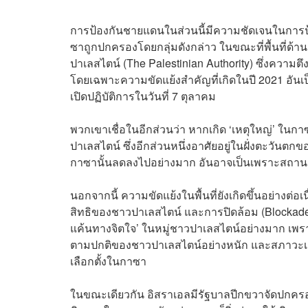
การป้องกันชายแดนในส่วนนี้มีความชัดเจนในการป
ซาถูกปกครองโดยกลุ่มดังกล่าว ในขณะที่พื้นที่ด้
ปาเลสไตน์ (The Palestinian Authority) ซึ่งความ
โดยเฉพาะความขัดแย้งสำคัญที่เกิดในปี 2021 อัน
เปิดปฏิบัติการในวันที่ 7 ตุลาคม
พวกเขาเชื่อในอีกส่วนว่า หากเกิด ‘เหตุใหญ่’ ในก
ปาเลสไตน์ ซึ่งอีกส่วนหนึ่งอาศัยอยู่ในฝั่งตะวั
กาซานั้นลดลงไปอย่างมาก อันอาจเป็นเพราะสถานกา
นอกจากนี้ ความขัดแย้งในพื้นที่ยังเกิดขึ้นอย่างต่
สิทธิของชาวปาเลสไตน์ และการปิดล้อม (Blockade)
แค้นทางจิตใจ’ ในหมู่ชาวปาเลสไตน์อย่างมาก เพราะก
ตามปกติของชาวปาเลสไตน์อย่างหนัก และสภาวะเช่น
เลือกตั้งในกาซา
ในขณะเดียวกัน อิสราเอลมีรัฐบาลปีกขวาจัดปกครอ