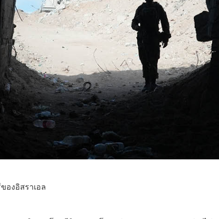
ีของอิสราเอล