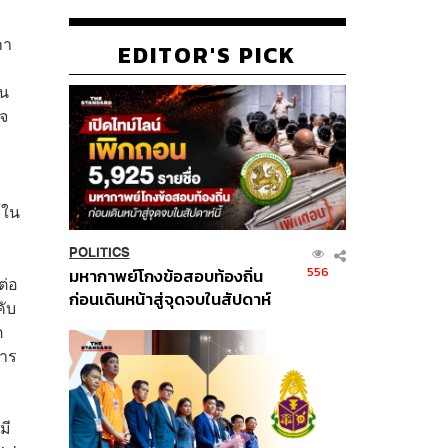
กา
EDITOR'S PICK
้น
ใจ
าใน
POLITICS
556
มหากาพย์โกงข้อสอบท้องถิ่น
ต่อ
ก่อนเดินหน้าสู่จุดจบในสัปดาห์
คับ
นี้
ต
การ
มี