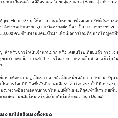
ยประมาณ เกิดเหตุโจมตีอิสราเอลโดยกลุ่มฮามาส (Hamas) อย่างไม่
l-Aqsa Flood’ ซึ่งก่อให้เกิดความเสียหายต่อชีวิตและทรัพย์สินของ
รยิงจรวดประมาณ 5,000 นัดอย่างต่อเนื่อง เป็นระยะเวลาราว 20 
000 คน ข้ามพรมแดนเข้ามา เพื่อเปิดการโจมตีขนาดใหญ่ต่อพื้น
ขย่าขวัญ’ สำหรับชาวยิวเป็นจำนวนมาก หรือโดยเปรียบเทียบแล้ว การโจม
สหรัฐอเมริกาเคยต้องประสบกับการโจมตีอย่างที่คาดไม่ถึงมาแล้วในวันท
์ก
สียหายดังที่ปรากฏเป็นข่าว หากยังเป็นเหมือนกับการ ‘หยาม’ รัฐบา
็นการโจมตีที่เกิดขึ้นในดินแดนอิสราเอลโดยตรง ทั้งที่มีการลงทุ
หว่างอิสราเอลกับกาซาในแบบที่ทันสมัยที่สุดเท่าที่เราเคยเห็น 
ละติดตามสมัยใหม่ หรือที่เรียกกันในชื่อของ ‘Iron Dome’
แรง แต่ไม่แข็งแรงทั้งหมด