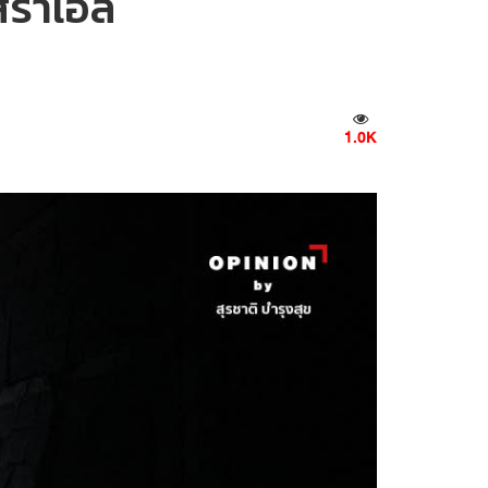
ิสราเอล
1.0K