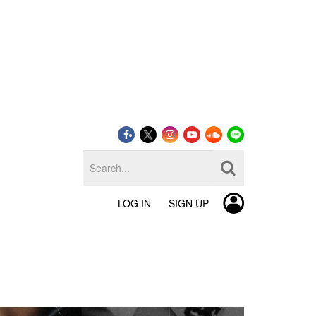
LOG IN
SIGN UP