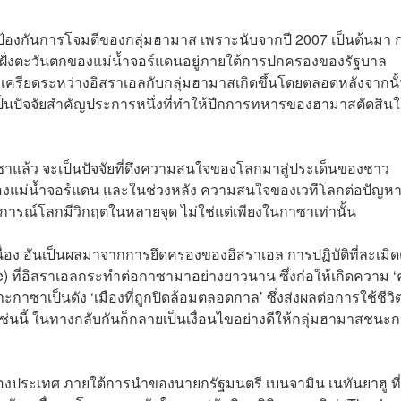
้องกันการโจมตีของกลุ่มฮามาส เพราะนับจากปี 2007 เป็นต้นมา 
านฝั่งตะวันตกของแม่น้ำจอร์แดนอยู่ภายใต้การปกครองของรัฐบาล
ตึงเครียดระหว่างอิสราเอลกับกลุ่มฮามาสเกิดขึ้นโดยตลอดหลังจากนั
เป็นปัจจัยสำคัญประการหนึ่งที่ทำให้ปีกการทหารของฮามาสตัดสิน
าซาแล้ว จะเป็นปัจจัยที่ดึงความสนใจของโลกมาสู่ประเด็นของชาว
นตกของแม่น้ำจอร์แดน และในช่วงหลัง ความสนใจของเวทีโลกต่อปัญห
รณ์โลกมีวิกฤตในหลายจุด ไม่ใช่แต่เพียงในกาซาเท่านั้น
อเนื่อง อันเป็นผลมาจากการยึดครองของอิสราเอล การปฏิบัติที่ละเมิด
 ที่อิสราเอลกระทำต่อกาซามาอย่างยาวนาน ซึ่งก่อให้เกิดความ ‘
าซาเป็นดัง ‘เมืองที่ถูกปิดล้อมตลอดกาล’ ซึ่งส่งผลต่อการใช้ชีวิ
นี้ ในทางกลับกันก็กลายเป็นเงื่อนไขอย่างดีให้กลุ่มฮามาสชนะ
งประเทศ ภายใต้การนำของนายกรัฐมนตรี เบนจามิน เนทันยาฮู ที่