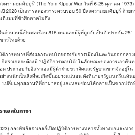
‘สงครามยมคิปปูร์’ (The Yom Kippur War วันที่ 6-25 ตุลาคม 1973)
นปี 2023 เป็นการฉลองวาระครบรอบ 50 ปีสงครามยมคิปปูร์ ด้วยก
ตีแบบที่ข้าศึกคาดไม่ถึง
นจำนวนนี้เป็นพลเรือน 815 คน และมีผู้ที่ถูกจับเป็นตัวประกัน 251
านชาวไทยด้วย
ฏิบัติการทหารที่ส่งผลกระทบโดยตรงกับการเมืองในตะวันออกกลา
 อิสราเอลจะต้องมี ‘ปฏิบัติการตอบโต้’ ในลักษณะของการเอาคืน
ด ประกอบกับอิสราเอลมีผู้นำฝ่ายขวาจัดและรัฐบาลขวาจัดอยู่ใน
หนักเป็นสิ่งที่จะเกิดขึ้นอย่างแน่นอน ดังที่นายกรัฐมนตรีเนทันย
 “เปลี่ยนทุกสถานที่ที่ฮามาสอยู่และหลบซ่อนให้กลายเป็นซากปรักห
สราเอลในกาซา
023) กองทัพอิสราเอลก็เปิดปฏิบัติการทางทหารทั้งทางบกและทาง