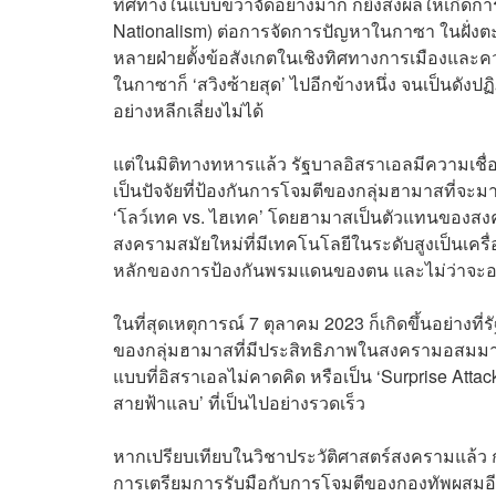
ทิศทางในแบบขวาจัดอย่างมาก ก็ยิ่งส่งผลให้เกิดก
Nationalism) ต่อการจัดการปัญหาในกาซา ในฝั่ง
หลายฝ่ายตั้งข้อสังเกตในเชิงทิศทางการเมืองและควา
ในกาซาก็ ‘สวิงซ้ายสุด’ ไปอีกข้างหนึ่ง จนเป็นดั
อย่างหลีกเลี่ยงไม่ได้
แต่ในมิติทางทหารแล้ว รัฐบาลอิสราเอลมีความเชื่อมั
เป็นปัจจัยที่ป้องกันการโจมตีของกลุ่มฮามาสที่จะ
‘โลว์เทค vs. ไฮเทค’ โดยฮามาสเป็นตัวแทนของสงค
สงครามสมัยใหม่ที่มีเทคโนโลยีในระดับสูงเป็นเค
หลักของการป้องกันพรมแดนของตน และไม่ว่าจะอย่า
ในที่สุดเหตุการณ์ 7 ตุลาคม 2023 ก็เกิดขึ้นอย่า
ของกลุ่มฮามาสที่มีประสิทธิภาพในสงครามอสมมาตร
แบบที่อิสราเอลไม่คาดคิด หรือเป็น ‘Surprise Attac
สายฟ้าแลบ’ ที่เป็นไปอย่างรวดเร็ว
หากเปรียบเทียบในวิชาประวัติศาสตร์สงครามแล้ว 
การเตรียมการรับมือกับการโจมตีของกองทัพผสมอียิปต