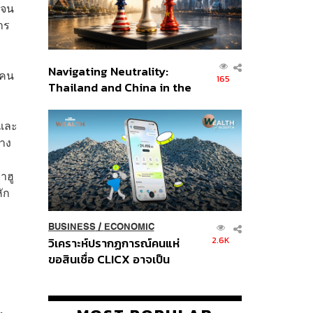
 จน
าร
Navigating Neutrality:
 คน
165
Thailand and China in the
Age of a New Global
Order
งและ
ทาง
าฮู
ัก
BUSINESS
/
ECONOMIC
2.6K
วิเคราะห์ปรากฏการณ์คนแห่
ขอสินเชื่อ CLICX อาจเป็น
เพียงยอดภูเขาน้ำแข็ง ของ
ปัญหาหนี้ครัวเรือนไทยที่ถูกซุก
ไว้