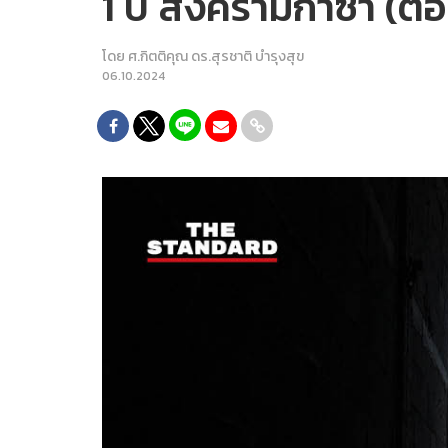
1 ปี สงครามกาซา (ตอน
โดย
ศ.กิตติคุณ ดร.สุรชาติ บำรุงสุข
06.10.2024