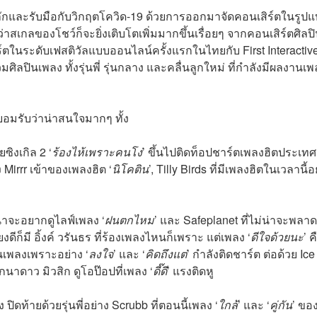
้งหลักและรับมือกับวิกฤตโควิด-19 ด้วยการออกมาจัดคอนเสิร์ตในรูป
่าสเกลของโชว์ก็จะยิ่งเติบโตเพิ่มมากขึ้นเรื่อยๆ จากคอนเสิร์ตศิลป
ิร์ตในระดับเฟสติวัลแบบออนไลน์ครั้งแรกในไทยกับ First Interactiv
ศิลปินเพลง ทั้งรุ่นพี่ รุ่นกลาง และคลื่นลูกใหม่ ที่กำลังมีผลงานเ
อมรับว่าน่าสนใจมากๆ ทั้ง
อยซิงเกิล 2 ‘
ร้องไห้เพราะคนโง่
’ ขึ้นไปติดท็อปชาร์ตเพลงฮิตประเท
Mirrr เข้าของเพลงฮิต ‘
นิโคติน
’, Tilly Birds ที่มีเพลงฮิตในเวลานี้อ
่าจะอยากดูไลฟ์เพลง ‘
ฝนตกไหม
’ และ Safeplanet ที่ไม่น่าจะพลา
งดีก็มี อิ้งค์ วรันธร ที่ร้องเพลงไหนก็เพราะ แต่เพลง ‘
ดีใจด้วยนะ
’ ค
นเพลงเพราะอย่าง ‘
ลงใจ
’ และ ‘
คิดถึงแต่
’ กำลังติดชาร์ต ต่อด้วย Ice
กนาดาว มิวสิก ดูโอป๊อปที่เพลง ‘
ดี๊ดี
’ แรงติดหู
ดท้ายด้วยรุ่นพี่อย่าง Scrubb ที่ตอนนี้เพลง ‘
ใกล้
’ และ ‘
คู่กัน
’ ขอ