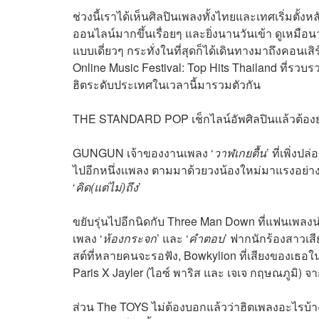
ช่วงนี้เราได้เห็นศิลปินเพลงทั้งไทยและเทศเริ่มตั
ออนไลน์มากขึ้นเรื่อยๆ และยิ่งนานวันเข้า ดูเหมือนว
แบบเดี่ยวๆ กระทั่งในที่สุดก็ได้เดินทางมาถึงคอนเส
Online Music Festival: Top Hits Thailand ที่รวบรวม
ฮิตระดับประเทศในเวลานี้มารวมตัวกัน
THE STANDARD POP เช็กไลน์อัพศิลปินแล้วต้องย
GUNGUN เจ้าของงานเพลง ‘
วาฬเกยตื้น
’ ที่เพิ่งปล่
ไปอีกหนึ่งเเพลง ตามมาด้วยวงน้องใหม่มาแรงอย่าง 
‘
คิด(แต่ไม่)ถึง
’
ขยับรุ่นไปอีกนิดกับ Three Man Down ที่แฟนเพลงน
เพลง ‘
ห้องกระจก
’ และ ‘
คำตอบ
’ ฟากนักร้องสาวเสีย
สต์ที่หลายคนจะรอฟัง, Bowkylion ที่เสียงของเธอใ
Paris X Jayler (ไอซ์ พาริส และ เจเจ กฤษณภูมิ) จา
ส่วน The TOYS ไม่ต้องบอกแล้วว่าฮิตเพลงอะไรบ้าง ปิ