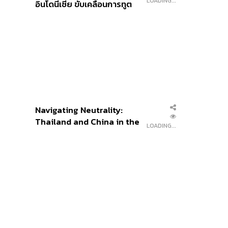
LOADING...
อินโดนีเซีย ขับเคลื่อนการทูต
เศรษฐกิจเชิงรุก ประกาศหุ้น
ส่วนยุทธศาสตร์ไทย –
อินโดนีเซีย
Navigating Neutrality:
Thailand and China in the
LOADING...
Age of a New Global
Order
BUSINESS
/
ECONOMIC