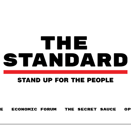
E
ECONOMIC FORUM
THE SECRET SAUCE​
OP