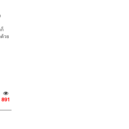
ง
ก็
กด้วย
891