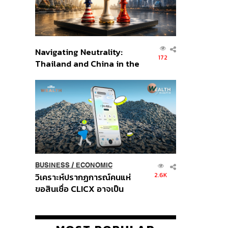
Navigating Neutrality:
172
Thailand and China in the
Age of a New Global
Order
BUSINESS
/
ECONOMIC
2.6K
วิเคราะห์ปรากฏการณ์คนแห่
ขอสินเชื่อ CLICX อาจเป็น
เพียงยอดภูเขาน้ำแข็ง ของ
ปัญหาหนี้ครัวเรือนไทยที่ถูกซุก
ไว้