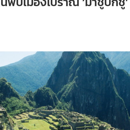
้นพบเมืองโบราณ ‘มาชูปิกชู’