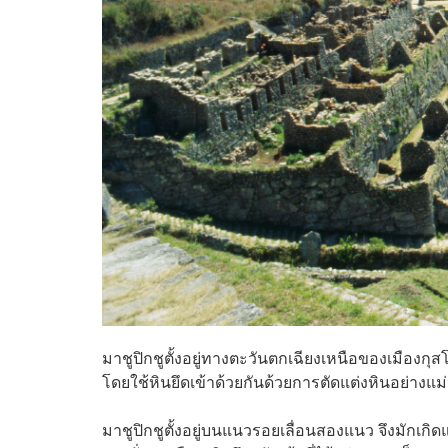
มาชูปิกชูตั้งอยู่ทางตะวันตกเฉียงเหนือของเมืองก
โดยใช้หินยึดเข้าด้วยกันด้วยการตัดแต่งหินอย่างแม
มาชูปิกชูตั้งอยู่บนแนวรอยเลื่อนสองแนว จึงมักเกิด