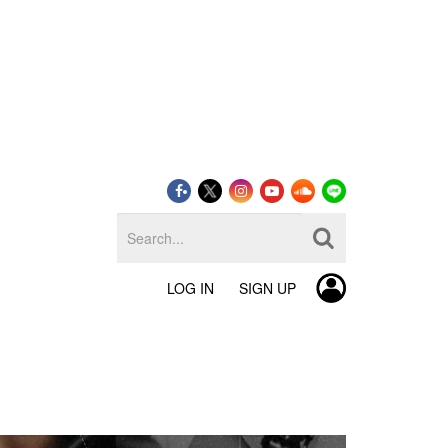
LOG IN
SIGN UP