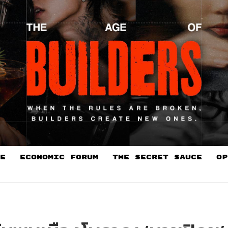
E
ECONOMIC FORUM
THE SECRET SAUCE​
OP