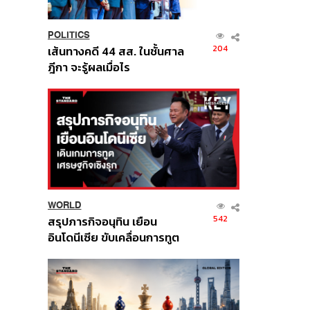
POLITICS
204
เส้นทางคดี 44 สส. ในชั้นศาล
ฎีกา จะรู้ผลเมื่อไร
WORLD
542
สรุปภารกิจอนุทิน เยือน
อินโดนีเซีย ขับเคลื่อนการทูต
เศรษฐกิจเชิงรุก ประกาศหุ้น
ส่วนยุทธศาสตร์ไทย –
อินโดนีเซีย