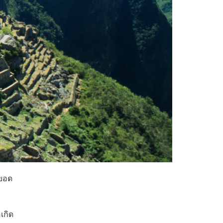
ดยอด
เกิด