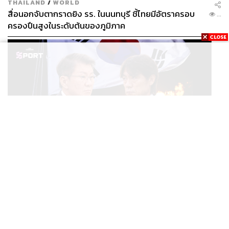
THAILAND
/
WORLD
สื่อนอกจับตากราดยิง รร. ในนนทบุรี ชี้ไทยมีอัตราครอบ
...
ครองปืนสูงในระดับต้นของภูมิภาค
SPORT
ตกรอบบอลโลก ตำรวจบุก KFA แฉแผลเก่า 15 ปี เกิดอะไร
...
ขึ้นกับฟุตบอลเกาหลีใต้?