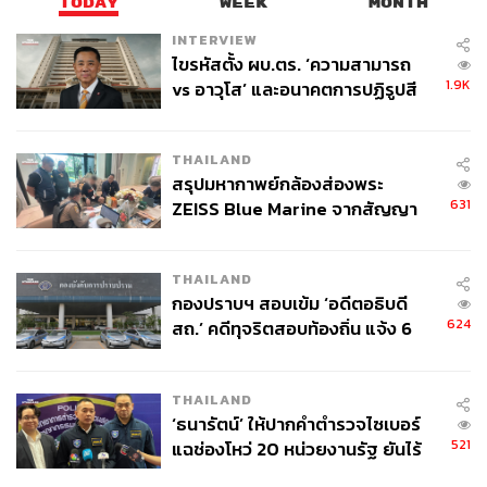
TODAY
WEEK
MONTH
INTERVIEW
ไขรหัสตั้ง ผบ.ตร. ‘ความสามารถ
1.9K
vs อาวุโส’ และอนาคตการปฏิรูปสี
กากี กับ พล.ต.อ. เอก อังสนานนท์
THAILAND
สรุปมหากาพย์กล้องส่องพระ
631
ZEISS Blue Marine จากสัญญา
ผลิต 8.3 ล้าน สู่ข้อพิพาท ‘มา
เวลล์ฯ’ ฟ้อง ‘โทน บางแค’ ผิดนัด
THAILAND
จ่ายหนี้-แอบระบุแบรนด์
กองปราบฯ สอบเข้ม ‘อดีตอธิบดี
624
สถ.’ คดีทุจริตสอบท้องถิ่น แจ้ง 6
ข้อหาหนัก จ่อชง ป.ป.ช. 12 ส.ค. นี้
THAILAND
‘ธนารัตน์’ ให้ปากคำตำรวจไซเบอร์
521
แฉช่องโหว่ 20 หน่วยงานรัฐ ยันไร้
นัยทางการเมือง