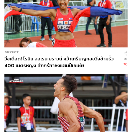
SPORT
วิ่งเดือด! โรบิน ลอเรน บราวน์ คว้าเหรียญทองวิ่งข้ามรั้ว
70
400 เมตรหญิง ศึกกรีฑาชิงแชมป์เอเชีย