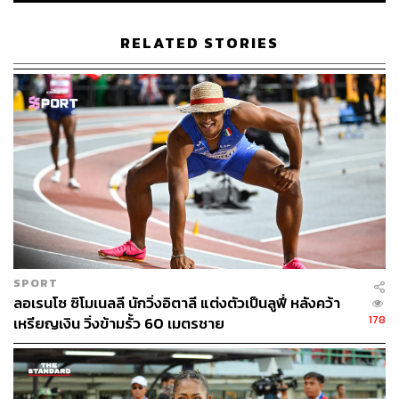
https://time.com/6087209/sydney-mclaughlin-hurdles
-gold/
RELATED STORIES
TAGS:
US
กีฬาวิ่งข้ามรั้ว
Sydney McLaughlin
232
SPORT
ลอเรนโซ ซิโมเนลลี นักวิ่งอิตาลี แต่งตัวเป็นลูฟี่ หลังคว้า
ABOUT THE AUTHOR
178
เหรียญเงิน วิ่งข้ามรั้ว 60 เมตรชาย
THE STANDARD TEAM
กองบรรณาธิการ THE STANDARD