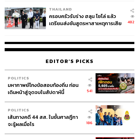
THAILAND
ครอบครัวรับร่าง ฮลุน โซโล่ แล้ว
482
เตรียมส่งชันสูตรหาสาเหตุการเสีย
ชีวิต
EDITOR'S PICKS
POLITICS
มหากาพย์โกงข้อสอบท้องถิ่น ก่อน
541
เดินหน้าสู่จุดจบในสัปดาห์นี้
POLITICS
เส้นทางคดี 44 สส. ในชั้นศาลฎีกา
186
จะรู้ผลเมื่อไร