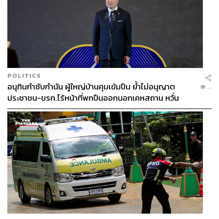
POLITICS
อนุทินกำชับกำนัน ผู้ใหญ่บ้านคุมเข้มปืน ย้ำไม่อนุญาต
...
ประชาชน-ขรก.ไร้หน้าที่พกปืนออกนอกเคหสถาน หวั่น
พฤติกรรมลอกเลียนแบบ จ่อลงพื้นที่เกิดเหตุ