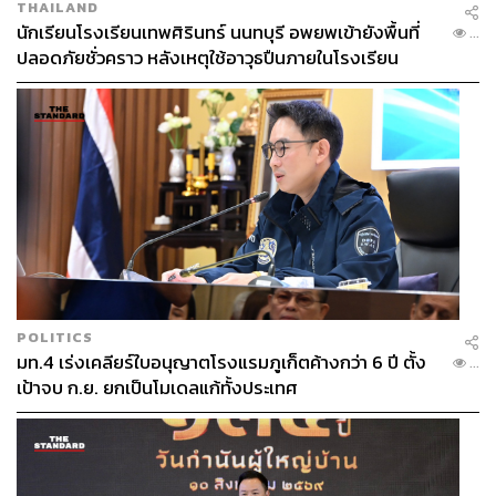
THAILAND
นักเรียนโรงเรียนเทพศิรินทร์ นนทบุรี อพยพเข้ายังพื้นที่
...
ปลอดภัยชั่วคราว หลังเหตุใช้อาวุธปืนภายในโรงเรียน
คลี่คลาย
POLITICS
มท.4 เร่งเคลียร์ใบอนุญาตโรงแรมภูเก็ตค้างกว่า 6 ปี ตั้ง
...
เป้าจบ ก.ย. ยกเป็นโมเดลแก้ทั้งประเทศ