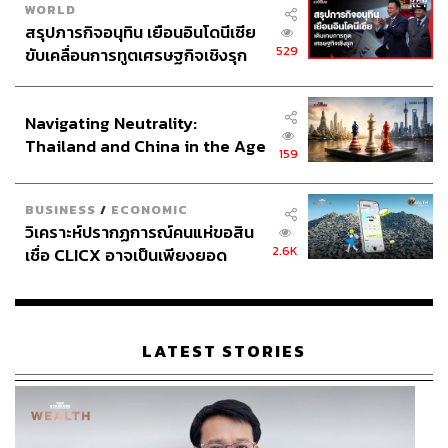
WORLD
สรุปภารกิจอนุทิน เยือนอินโดนีเซีย
529
ขับเคลื่อนการทูตเศรษฐกิจเชิงรุก
ประกาศหุ้นส่วนยุทธศาสตร์ไทย –
อินโดนีเซีย
Navigating Neutrality:
Thailand and China in the Age
159
of a New Global Order
BUSINESS
/
ECONOMIC
วิเคราะห์ปรากฏการณ์คนแห่ขอสิน
2.6K
เชื่อ CLICX อาจเป็นเพียงยอด
ภูเขาน้ำแข็ง ของปัญหาหนี้ครัว
เรือนไทยที่ถูกซุกไว้
LATEST STORIES