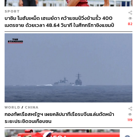
SPORT
บาซิม โมฮัมเหม็ด เฮเมย์ดา คว้าแชมป์วิ่งข้ามรั้ว 400
82
เมตรชาย ด้วยเวลา 48.64 วินาที ในศึกกรีฑาชิงแชมป์
เอเชีย
WORLD
/
CHINA
กองทัพเรือสหรัฐฯ เผยคลิปนาทีเรือรบจีนแล่นตัดหน้า
119
ระยะประชิดจนเกือบชน