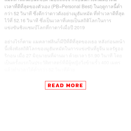
เวลาที่ดีที่สุดของตัวเอง (PB=Personal Best) ในฤดูกาลนี้ต่ำ
กว่า 52 วินาที ซึ่งดีกว่าดาวดังอย่างมูฮัมหมัด ที่ทำเวลาดีที่สุด
ไว้ที่ 52.16 วินาที ซึ่งเป็นเวลาที่เคยเป็นสถิติโลกในการ
แข่งขันชิงแชมป์โลกที่กาตาร์เมื่อปี 2019
อย่างไรก็ตาม แมคลาฟลินก็มีปีที่ดีที่สุดของเธอ หลังก่อนหน้า
นี้เพิ่งพังสถิติโลกของมูฮัมหมัดในการแข่งขันที่ยูจีน มลรัฐออ
ริกอน เมื่อ 27 มิถุนายนที่ผ่านมา ด้วยเวลา 51.90 วินาที โดย
เป็นครั้งแรกในประวัติศาสตร์ที่มีผู้หญิงวิ่งข้ามรั้ว 400 เมตร
แล้วทำเวลาได้ต่ำกว่า 52 วินาทีด้วย
ไม่มีใครคิดว่าแมคลาฟลินจะมาทำลายสถิติโลกของตัวเอง
READ MORE
อีกครั้งในรอบไม่ถึง 2 เดือนที่โอลิมปิกสเตเดียมในกรุง
โตเกียว หลังวิ่งเข้าเส้นชัยเป็นคนแรกด้วยเวลา 51.46 วินาที
กลายเป็นสถิติโลกใหม่ พร้อมกันนั้นมูฮัมหมัดก็มาทำลายสถิติ
ที่ดีที่สุดของตัวเธอเอง ด้วยการวิ่งทำเวลา 51.58 วินาที คว้า
เหรียญเงินไปครอง โดยทั้งสองคนทำหน้าที่ผลักดันซึ่งกันและ
กัน