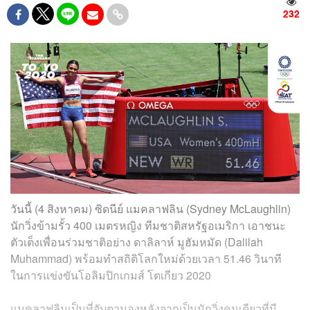
232
วันนี้ (4 สิงหาคม) ซิดนีย์ แมคลาฟลิน (Sydney McLaughlin)
นักวิ่งข้ามรั้ว 400 เมตรหญิง ทีมชาติสหรัฐอเมริกา เอาชนะ
ตัวเต็งเพื่อนร่วมชาติอย่าง ดาลิลาห์ มูฮัมหมัด (Dalilah
Muhammad) พร้อมทำสถิติโลกใหม่ด้วยเวลา 51.46 วินาที
ในการแข่งขันโอลิมปิกเกมส์ โตเกียว 2020
แมคลาฟลินเป็นที่จับตามองหลังจากเป็นนักวิ่งคนเดียวที่มี