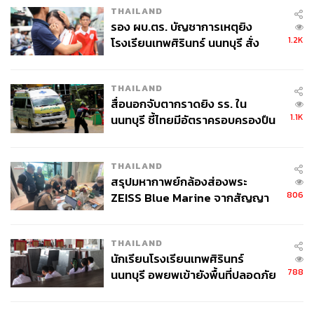
THAILAND
รอง ผบ.ตร. บัญชาการเหตุยิง
1.2K
โรงเรียนเทพศิรินทร์ นนทบุรี สั่ง
ค้นหา 2 รอบยืนยันไร้คนติดค้าง พบ
ศพปู่-ย่าที่บ้านพักผู้ก่อเหตุ
THAILAND
สื่อนอกจับตากราดยิง รร. ใน
1.1K
นนทบุรี ชี้ไทยมีอัตราครอบครองปืน
สูงในระดับต้นของภูมิภาค
THAILAND
สรุปมหากาพย์กล้องส่องพระ
806
ZEISS Blue Marine จากสัญญา
ผลิต 8.3 ล้าน สู่ข้อพิพาท ‘มา
เวลล์ฯ’ ฟ้อง ‘โทน บางแค’ ผิดนัด
THAILAND
จ่ายหนี้-แอบระบุแบรนด์
นักเรียนโรงเรียนเทพศิรินทร์
788
นนทบุรี อพยพเข้ายังพื้นที่ปลอดภัย
ชั่วคราว หลังเหตุใช้อาวุธปืนภายใน
โรงเรียนคลี่คลาย