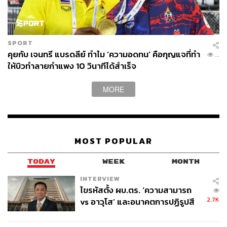
SPORT
คุยกับ เจนทรี แบรดลีย์ ทำไม ‘ความอดทน’ คือกุญแจที่ทำ
599
ให้บิวทำลายกำแพง 10 วินาทีได้สำเร็จ
MORE
MOST POPULAR
TODAY
WEEK
MONTH
INTERVIEW
ไขรหัสตั้ง ผบ.ตร. ‘ความสามารถ
2.7K
vs อาวุโส’ และอนาคตการปฏิรูปสี
กากี กับ พล.ต.อ. เอก อังสนานนท์