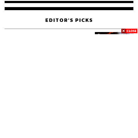
EDITOR'S PICKS
POLITICS
มหากาพย์โกงข้อสอบท้องถิ่น ก่อน
559
เดินหน้าสู่จุดจบในสัปดาห์นี้
POLITICS
เส้นทางคดี 44 สส. ในชั้นศาลฎีกา
193
จะรู้ผลเมื่อไร
WORLD
สรุปภารกิจอนุทิน เยือนอินโดนีเซีย
539
ขับเคลื่อนการทูตเศรษฐกิจเชิงรุก
ประกาศหุ้นส่วนยุทธศาสตร์ไทย –
อินโดนีเซีย
Navigating Neutrality: