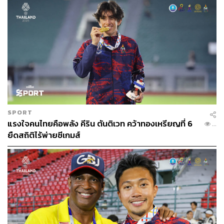
SPORT
แรงใจคนไทยคือพลัง คีริน ตันติเวท คว้าทองเหรียญที่ 6
118
ยืดสถิติไร้พ่ายซีเกมส์