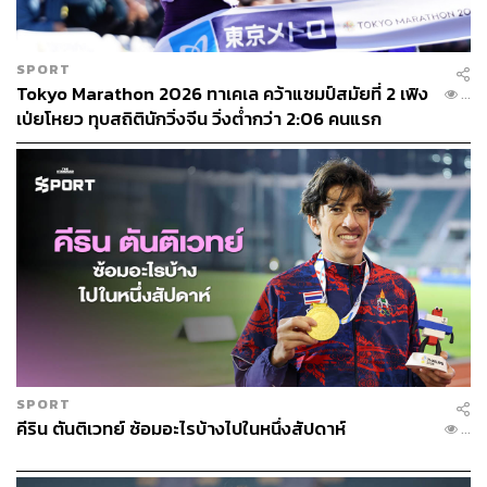
SPORT
Tokyo Marathon 2026 ทาเคเล คว้าแชมป์สมัยที่ 2 เฟิง
1.1K
เป่ยโหยว ทุบสถิตินักวิ่งจีน วิ่งต่ำกว่า 2:06 คนแรก
SPORT
คีริน ตันติเวทย์ ซ้อมอะไรบ้างไปในหนึ่งสัปดาห์
142