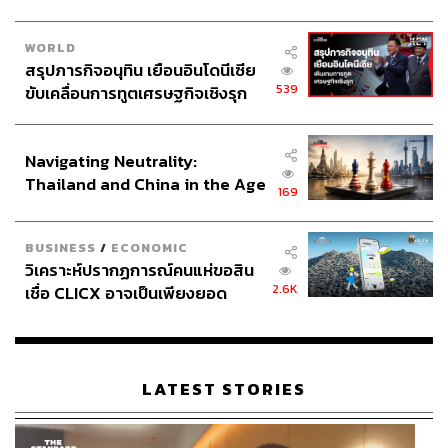
WORLD
สรุปภารกิจอนุทิน เยือนอินโดนีเซีย
539
ขับเคลื่อนการทูตเศรษฐกิจเชิงรุก
ประกาศหุ้นส่วนยุทธศาสตร์ไทย –
อินโดนีเซีย
Navigating Neutrality:
Thailand and China in the Age
169
of a New Global Order
BUSINESS
/
ECONOMIC
วันนี้ที่เราก้าวออกมาเป็นศิลปินเดี่ยว ไม่มีใคร
วิเคราะห์ปรากฏการณ์คนแห่ขอสิน
2.6K
เชื่อ CLICX อาจเป็นเพียงยอด
รู้หรอกว่าผลจะเป็นอย่างไร แต่สิ่งที่รู้แน่ๆ คือ
ภูเขาน้ำแข็ง ของปัญหาหนี้ครัว
เรากำลังทำในสิ่งที่รัก เรายังได้ทำในสิ่งที่อยาก
เรือนไทยที่ถูกซุกไว้
ทำอยู่ ดังนั้นสำหรับผม มันไม่ได้เป็นการติดลบ
หรือเซตศูนย์ แต่มันเป็นการเดินทางใหม่ที่น่า
LATEST STORIES
ตื่นเต้น