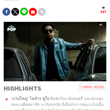
437
HIGHLIGHTS
7 MINS. READ
‘แว่นใหญ่’ โอฬาร ชูใจ
คือนักร้อง นักดนตรี และนักแต่ง
เพลง อดีตสมาชิกวง Room39 ที่เพิ่งประกาศยุบวงไปเมื่อ