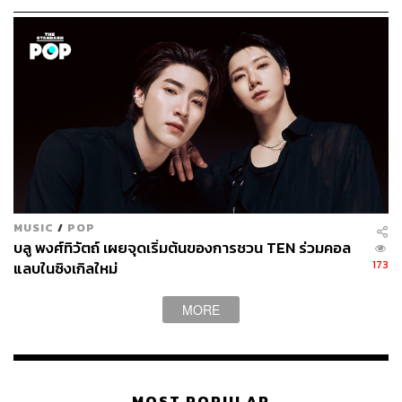
พูดตรงๆ ทุกวันนี้เราคือศิลปินหน้าใหม่ และ
เราไม่ได้มองว่าตัวเองเป็นเบอร์ที่ขายได้แบบ
เดิมอีกต่อไป เราเป็นศิลปินที่ต้องออกมา
ทำความรู้จักกับแฟนเพลง ทั้งที่เคยรู้จักและ
ยังไม่เคยรู้จัก และมันไม่มีอะไรมารองรับหรือ
การันตีกับใครได้เลยว่าทำสิ่งนี้แล้วจะซักเซส
MUSIC
/
POP
บลู พงศ์ทิวัตถ์ เผยจุดเริ่มต้นของการชวน TEN ร่วมคอล
173
แลบในซิงเกิลใหม่
MORE
พูดง่ายๆ เป็นทางเดินที่เสี่ยงพอสมควร
ใช่ๆ พูดจริงๆ ผมเป็นคนที่เส้นทางชีวิตเจออะไรแบบนี้อยู่
เรื่อยๆ นะ อย่างเมื่อก่อนเคยทำงานประจำอยู่เมืองนอก เรามี
ทิศทางของตัวเองว่าจะทำอะไร แต่แล้ววันหนึ่งเราก็เลือกเดิน
MOST POPULAR