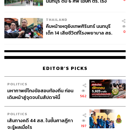
นนทบุรี ดับ 6 ศพ โฆษก ตร. เร่ง
ใช่ฮะ ผมรู้สึกว่ามันคือการได้พังอะไรบางอย่างในความรู้สึก
สอบปมขโมยปืนปู่ก่อเหตุ
ออกไป เพื่อที่เราจะได้สร้างอะไรบางอย่างในความรู้สึกเรา
ขึ้นมาเหมือนกัน ยกตัวอย่างการเป็นศิลปินในฐานะวง
THAILAND
Room39 มันก็ยังมีขีดจำกัดบางอย่างเหมือนกัน เช่น เรื่องของ
คืบหน้าเหตุยิงเทพศิรินทร์ นนทบุรี
สไตล์เพลง เรื่องของพื้นที่ในการทำงาน เราจะมีกรอบ
0
เด็ก 14 เสียชีวิตที่โรงพยาบาล สธ.
ประมาณหนึ่ง เพื่อจะถ่วงดุลให้ผลงานโดยรวมมันสำเร็จออก
ยืนยันครูเสียชีวิต 5 ราย เจ็บ 22
มาทิศทางเดียวกัน
ราย
วันหนึ่งพอเราเดินทางออกจากจุดนั้น มันก็เกิดที่ว่างใหม่ว่า
เราจะทำอย่างไรกับทุ่งนาตรงนี้ดีวะ (หัวเราะ) ทุ่งนาตรงส่วน
EDITOR'S PICKS
ที่รู้ว่ามีแต่ยังไม่เคยเข้าไปทำอะไรกับมัน ซึ่งผมมองว่ามันก็
เป็นทั้งโอกาส และเป็นทั้งงานที่ยาก แต่ก็ท้าทายตัวเองด้วย
POLITICS
เหมือนกัน
มหากาพย์โกงข้อสอบท้องถิ่น ก่อน
562
เดินหน้าสู่จุดจบในสัปดาห์นี้
POLITICS
เส้นทางคดี 44 สส. ในชั้นศาลฎีกา
197
จะรู้ผลเมื่อไร