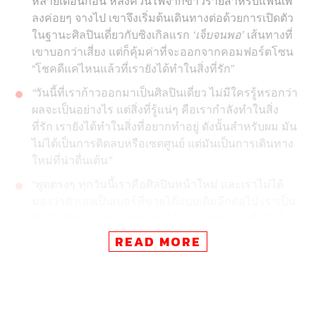
หลายเดือนก่อน หลังควันไฟจากข่าวร้ายสำหรับแฟนเพ
ลงค่อยๆ จางไป เขาจึงเริ่มต้นเดินทางต่อด้วยการเปิดตัว
ในฐานะศิลปินเดี่ยวกับซิงเกิลแรก
‘เจ็บจนพอ’
เส้นทางที่
เขาบอกว่าเสี่ยง แต่ก็คุ้มค่าที่จะออกจากคอมฟอร์ตโซน
“โชคดีแค่ไหนแล้วที่เรายังได้ทำในสิ่งที่รัก”
“
วันนี้ที่เราก้าวออกมาเป็นศิลปินเดี่ยว
ไม่มีใครรู้หรอกว่า
ผลจะเป็นอย่างไร
แต่สิ่งที่รู้แน่ๆ
คือเรากำลังทำในสิ่ง
ที่รัก
เรายังได้ทำในสิ่งที่อยากทำอยู่
ดังนั้นสำหรับผม
มัน
ไม่ได้เป็นการติดลบหรือเซตศูนย์
แต่มันเป็นการเดินทาง
ใหม่ที่น่าตื่นเต้น
”
“พูดตรงๆ ทุกวันนี้เราคือศิลปินหน้าใหม่ และเราไม่ได้
มองว่าตัวเองเป็นเบอร์ที่ขายได้แบบเดิมอีกต่อไป เราเป็น
ศิลปินที่ต้องออกมาทำความรู้จักกับแฟนเพลง ซึ่งมันไม่มี
อะไรมารองรับหรือการันตีกับใครได้เลยว่าทำสิ่งนี้แล้ว
READ MORE
จะซักเซส”
“สำหรับผม สิ่งที่เกิดขึ้นกับ Room39 มันไม่ใช่สิ่งใหม่ แต่
มันทำให้เราได้เรียนรู้ว่า เราควรทำทุกอย่างให้ดีที่สุด
เสมอ ในวันที่คุณยังทำได้ แล้วคุณจะไม่เสียใจ เมื่อเวลา