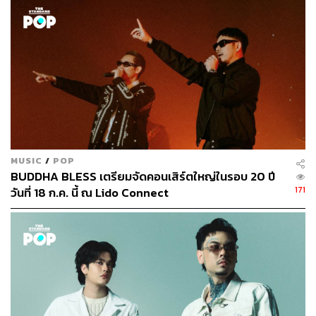
คาใจ บ่นเสียดายกันก่อน ถามตรงๆ สรุปว่าทำไมถึงเลือกจะ
ตัดสินใจแยกวง
สำหรับผมจริงๆ มันไม่ใช่การตัดสินใจที่ผมเลือก แต่ในเมื่อมา
ถึงจุดเปลี่ยนที่เรียกว่าความเปลี่ยนแปลง เราก็ต้องออกจาก
เซฟโซน หลายๆ คนมองว่ามันเป็นการนับหนึ่งใหม่เลยนะ ซึ่ง
ก็ดีเหมือนกันครับ เพราะมันทำให้ตัวเองได้พบกับความ
ท้าทายอีกขั้นหนึ่ง คุณไม่ใช่คนที่ทำอะไรแล้วจะซักเซสเสมอ
ไป แต่ถ้าเรามานั่งมองในแง่ลบว่า โอ้โห ทุกอย่างมันหาย
หมดเลยนะ จากที่เมื่อก่อนทำมิวสิกวิดีโอ เราไปขอสปอน
เซอร์มา ไทอินก็ง่าย แต่หลังจากนี้ทุกอย่างจะไม่ง่ายเหมือน
MUSIC
/
POP
เดิม มันเป็นการเริ่มต้นถางหญ้าใหม่ ยังดีที่เรามีพร้าของเรา
BUDDHA BLESS เตรียมจัดคอนเสิร์ตใหญ่ในรอบ 20 ปี
ติดมือไว้
171
วันที่ 18 ก.ค. นี้ ณ Lido Connect
ผมหมายถึงสิ่งที่เราเคยทำ ทักษะและประสบการณ์ที่เรามี
ฉะนั้นสำหรับผมถ้าจะมองว่ายากมันก็ยาก จะมองว่าไม่ยาก
มันก็ไม่ยาก เพราะนับจากนี้มันก็คือการทำแบบเดิม ทำต่อไป
เพียงแต่ในอีกเส้นทางที่ต่างไปจากเดิม
โลกความจริงหลังเดินออกจากเซฟโซนเป็นไงบ้าง