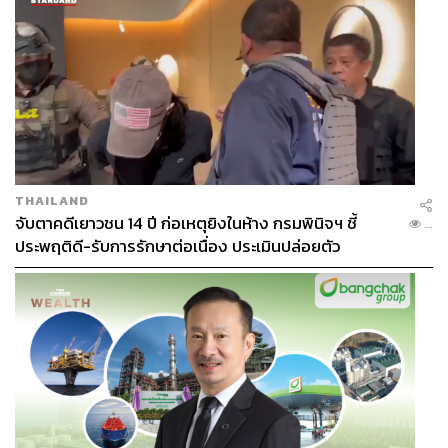
ถ้าถามแทนแฟนเพลงว่าไม่มีทางเลือกอื่นที่ดีกว่านี้แล้วหรือ
อย่างที่ผมบอกไปตั้งแต่ต้น คือผมพูดหลายอย่างได้ แต่ว่าทุก
คนอาจจะไม่เข้าใจ หรือบางทีพูดออกไปแล้ว อาจจะมีทั้งคนที่
เห็นด้วยและไม่เห็นด้วย ดังนั้นผมขอพูดในจุดที่ว่า สำหรับผม
ผมไม่ได้เลือกที่จะแยก ถ้าเลือกได้ผมจะไม่แยก สิ่งที่เกิดขึ้นใน
THAILAND
จับตาคดีเยาวชน 14 ปี ก่อเหตุยิงในห้าง กรมพินิจฯ ชี้
วันนี้มันไม่ใช่ความตั้งใจของเรามาตั้งแต่แรก และในความ
...
ประพฤติดี-รับการรักษาต่อเนื่อง ประเมินปล่อยตัว
เป็นจริง ทุกอย่างมันไม่ได้อยู่ที่เราคนเดียว แต่ยังมีปัจจัย
แวดล้อมอะไรอีกหลายๆ อย่าง ซึ่งเราไม่อยากไปคิด และไม่
อยากให้ทุกคนมานั่งคิดด้วย เพราะหลายๆ สิ่งที่เกิดขึ้นในชีวิต
คนเรา บางทีเราก็หาคำตอบไม่ได้ทั้งหมด และคำตอบของ
แต่ละคนเองก็ย่อมไม่เหมือนกัน ฉะนั้นในเมื่อทุกอย่างมันมา
ถึงจุดนี้แล้ว เราก็แค่ต้องโฟกัสกับปัจจุบันว่าเราจะทำอย่างไร
ต่อกับชีวิต
จริงๆ ผมเสียดายนะ แต่ก็เหมือนดังคำที่เขาพูดกันว่า “สิ่งใด