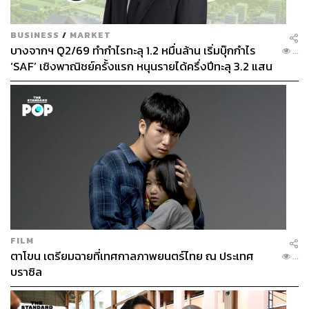
เกิดขึ้นแล้ว สิ่งนั้นย่อมดีเสมอ” ดังนั้นผมก็เลยไม่เสียใจ เพราะ
ถ้าเรามัวแต่มานั่งเสียดายหรือเสียใจ เราก็คงไม่มีแรงลุกออก
BUSINESS
/
MARKET
มาทำอะไรต่อ ไม่มีแรงออกมาบอกกับใครๆ ว่า “สวัสดีครับ
บางจากฯ Q2/69 ทำกำไรทะลุ 1.2 หมื่นล้าน เริ่มบุ๊กกำไร
...
ผมเป็นศิลปินหน้าใหม่ในวัย 38 ปี” (หัวเราะ) และแม้ว่าสุดท้าย
‘SAF’ เชิงพาณิชย์ครั้งแรก หนุนรายได้ครึ่งปีทะลุ 3.2 แสน
‘แว่นใหญ่’ ในฐานะศิลปินเดี่ยวทำเพลงออกมาแล้วคนจะไม่
ล้าน
สนใจ แต่สำหรับผมการยังได้ทำในสิ่งที่รักมันสำคัญกว่า ส่วน
สิ่งที่ตามมาพวกชื่อเสียงเงินทอง ถึงแม้มันจะสำคัญ แต่
สำหรับผมมันไม่ใช่สิ่งที่สำคัญที่สุด
ขอสักหนึ่งเรื่องราวมิตรภาพ หนึ่งบทเรียนในฐานะสมาชิกวง
Room39 ก่อนที่เราจะเดินทางต่อบนเส้นทางของตัวเองนับ
จากนี้
ทุกคนที่ได้พบเจอ เขาเป็นครูเป็นบทเรียนของเรา ส่วน
มิตรภาพระหว่างทางเราได้เจอสิ่งดีๆ ได้ไปหลายๆ ที่ในโลกที่
FILM
ไม่เคยไป เราได้เจอมิตรภาพที่มาจากผู้คนที่ชื่นชม มิตรภาพ
ตาโขน เตรียมฉายที่เทศกาลภาพยนตร์ไทย ณ ประเทศ
...
ที่มาจากการทำงานร่วมกัน หลายๆ อย่างมันมีคุณค่า และจะ
บราซิล
อยู่ในใจเราเสมอ
การได้เป็นศิลปินใน Room39 มันเกินกว่าฝันมาเยอะมากแล้ว