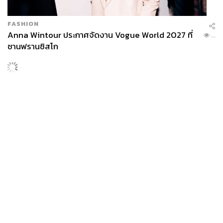
FASHION
Anna Wintour ประกาศจัดงาน Vogue World 2027 ที่
...
ซานฟรานซิสโก
“จริงๆ แล้วเราไม่ได้สำคัญหรอก ผลงานเราต่างหากที่สำคัญ
ในวันที่เราสร้างงานออกมาแล้วมีคนเดินมาบอกว่า เฮ้ยชอบ
นั่นเขาไม่ได้ชอบเรานะ แต่เขาชอบผลงานของเรา เราต้อง
แยกให้ออก”
จำเช้าแรกของการไม่ได้เป็น Room39 ได้ไหม ชีวิตเป็น
อย่างไรบ้าง
ชีวิตยังเหมือนเดิม มันก็มีบ้างที่เรากังวลใจ สมมติคุณจะเปิด
กิจการอะไรสักอย่างแล้วก็คิด เอ๋ เราจะเจ๊งไหมนะ คือผมว่า
เมื่อวันที่เราร่วงลงมาจากเหวแล้วไปอยู่บนพื้น ความรู้สึกหนึ่ง
SPORT
คือเจ็บ แต่อีกความรู้สึกหนึ่งคือ เออ ก็ดี เพราะมันคือจุดล่าง
ยาน ดิโอม็องเด้ 2 ปีก่อนยังไร้สโมสรอาชีพ สู่นักเตะค่าตัว
...
สุดของมันแล้ว มองเป็นข้อดีคือมันจะไม่ต่ำลงไปกว่านั้นแล้ว
125 ล้านยูโร กับคำสัญญาถึงน้องสาวผู้ล่วงลับ
หลังจากนั้นก็จะค่อยๆ คิดว่าเราจะปีนมันขึ้นไปต่ออย่างไร