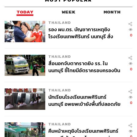
ออกจากเซฟโซนด้วยการตัดสินใจกลับมาเล่นดนตรีที่เมือง
ไทย โดยที่ไม่รู้ว่าจะไปรอดหรือเปล่า
TODAY
WEEK
MONTH
THAILAND
ตอนนั้นเราเป็นคนดูแลภาระของครอบครัว ผ่อนบ้านผ่อน
รอง ผบ.ตร. บัญชาการเหตุยิง
อะไร เราก็ถึงขนาดโทรบอกแม่กับพ่อว่าไม่รู้ผลจะออกมาเป็น
0
โรงเรียนเทพศิรินทร์ นนทบุรี สั่ง
อย่างไรเหมือนกัน แต่อยากให้ทุกคนเตรียมตัวด้วย เผื่อว่า
ค้นหา 2 รอบยืนยันไร้คนติดค้าง พบ
สุดท้ายแล้วมันไม่ได้เป็นอย่างที่เราตั้งใจ รู้อย่างเดียวว่าเรา
ศพปู่-ย่าที่บ้านพักผู้ก่อเหตุ
THAILAND
เลือกด้วยใจ ใช้แพสชันนำ ในเมื่อเรามีความฝันแบบนี้ เรา
สื่อนอกจับตากราดยิง รร. ใน
เลือกจะเสี่ยงแล้วกัน
0
นนทบุรี ชี้ไทยมีอัตราครอบครองปืน
สูงในระดับต้นของภูมิภาค
เช่นเดียวกันกับทุกวันนี้ที่เราก้าวออกมาเป็นศิลปินเดี่ยว ไม่มี
ใครรู้หรอกว่าผลจะเป็นอย่างไร แต่สิ่งที่รู้แน่ๆ คือเรากำลังทำ
THAILAND
ในสิ่งที่รัก เรายังได้ทำในสิ่งที่อยากทำอยู่ ดังนั้นสำหรับผม มัน
นักเรียนโรงเรียนเทพศิรินทร์
ไม่ได้เป็นการติดลบหรือเซตศูนย์ แต่มันเป็นการเดินทางใหม่ที่
0
นนทบุรี อพยพเข้ายังพื้นที่ปลอดภัย
น่าตื่นเต้น
ชั่วคราว หลังเหตุใช้อาวุธปืนภายใน
โรงเรียนคลี่คลาย
บางทีการเดินออกจากสิ่งเก่า ก็อาจจะนำพามาซึ่งสิ่งใหม่ใน
THAILAND
อนาคตก็ได้นะ
คืบหน้าเหตุยิงโรงเรียนเทพศิรินทร์
0