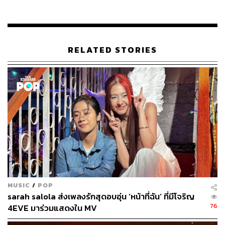
ร้อง นักดนตรี นักแต่งเพลง อดีตสมาชิกวง Room39 ที่เพิ่ง
ประกาศยุบวงไปเมื่อหลายเดือนก่อน หลังควันไฟจากข่าวร้าย
สำหรับแฟนเพลงค่อยๆ จางไป แว่นใหญ่จึงเริ่มต้นเดินทางต่อ
ด้วยการเปิดตัวในฐานะศิลปินเดี่ยวกับซิงเกิลแรก
เจ็บจนพอ
RELATED STORIES
ขณะเดียวกัน ในวันนี้เขาก็มีหมวกอีกใบในสถานะผู้บริหาร
ค่ายเพลง Holy Fox ค่ายลูกในเครือ LOVEiS ร่วมกับ มน-ชุติ
มน วิจิตรทฤษฎี อดีตสมาชิกวง Room39 ทั้งหมดคือก้าวแรก
บนเส้นทางสายใหม่ที่เขาบอกว่าเสี่ยง แต่ก็คุ้มค่าที่จะออกจาก
คอมฟอร์ตโซน
“โชคดีแค่ไหนแล้วที่เรายังได้ทำในสิ่งที่รัก” เขายิ้มบอกกับ
THE STANDARD POP พร้อมกับยืนยันเสียงหนักแน่นว่า
การเริ่มต้นใหม่ครั้งนี้ ‘ไม่ได้เป็นการติดลบหรือเซตศูนย์ แต่
มันเป็นการเดินทางใหม่ที่น่าตื่นเต้น’
MUSIC
/
POP
sarah salola ส่งเพลงรักสุดอบอุ่น ‘หน้าที่ฉัน’ ที่มีโจริญ
ก่อนจะทำความรู้จัก ‘แว่นใหญ่’ ในฐานะศิลปินเดี่ยว คิดว่า
76
4EVE มาร่วมแสดงใน MV
ควรพาย้อนกลับไปคุยถึง ‘คำถาม’ ที่แฟนเพลงน่าจะยังสงสัย