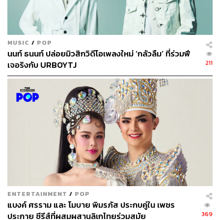
พูดตรงๆ ทุกวันนี้เราคือศิลปินหน้าใหม่ และเราไม่ได้มองว่า
ตัวเองเป็นเบอร์ที่ขายได้แบบเดิมอีกต่อไป เราเป็นศิลปินที่ต้อง
ออกมาทำความรู้จักกับแฟนเพลง ซึ่งมันไม่มีอะไรมารองรับ
หรือการันตีกับใครได้เลยว่าทำสิ่งนี้แล้วจะประสบความสำเร็จ
MUSIC
/
POP
นนท์ ธนนท์ ปล่อยมิวสิกวิดีโอเพลงใหม่ ‘กลัวลืม’ ที่ร่วมฟี
211
เจอริงกับ URBOYTJ
ENTERTAINMENT
/
POP
แบงค์ ศรราม และ โมบาย พิมรภัส ประกบคู่ใน เพชร
369
ประกาย ซีรีส์ที่ผสมผสานลิเกไทยร่วมสมัย