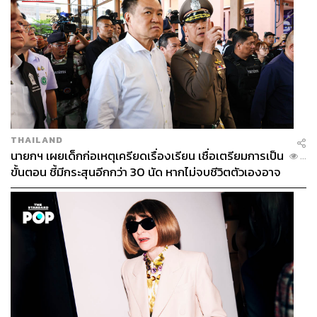
สำหรับผม หลังจากตรงนั้นมันก็คือกำไรแล้ว กำไรที่เรายังได้
ทำในสิ่งที่รัก และยังมีกลุ่มคนที่เชื่อในสิ่งที่เราทำอยู่บ้าง ตรง
นี้ทำให้ผมมีความสุข
บทเรียนที่เรียนรู้อีกอย่างหนึ่งคือ ทุกอย่างคือความ
เปลี่ยนแปลง และเรารู้ความจริงข้อนี้มาเสมอ ดังนั้นสำหรับ
ผมสิ่งที่เกิดขึ้นกับ Room39 มันไม่ใช่สิ่งใหม่ แต่มันทำให้เรา
ได้เรียนรู้ว่าเราควรทำทุกอย่างให้ดีที่สุดเสมอ ในวันที่คุณยัง
THAILAND
ทำได้ แล้วคุณจะไม่เสียใจ เมื่อเวลามันผ่านไป
นายกฯ เผยเด็กก่อเหตุเครียดเรื่องเรียน เชื่อเตรียมการเป็น
...
ขั้นตอน ชี้มีกระสุนอีกกว่า 30 นัด หากไม่จบชีวิตตัวเองอาจ
สูญเสียเพิ่ม