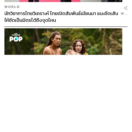
WORLD
นักวิชาการไทยวิเคราะห์ ไทยเปิดสัมพันธ์เมียนมา แนะขีดเส้น
...
ให้ชัดเป็นมิตรได้ถึงจุดไหน
FILM
นาคี๓ ครุฑา นาคี เผยภาพชุดแรก พร้อมปักวันฉาย 22 ต.ค.
...
นี้