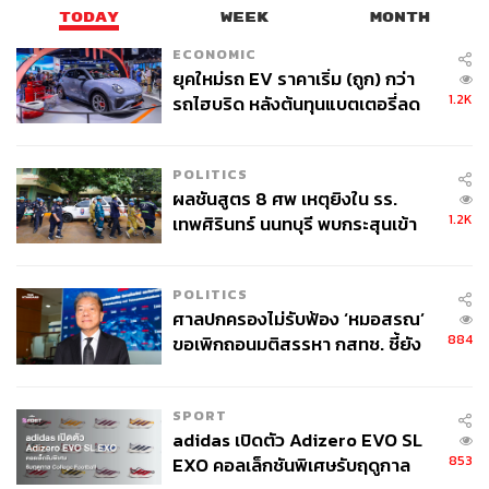
TODAY
WEEK
MONTH
ECONOMIC
ยุคใหม่รถ EV ราคาเริ่ม (ถูก) กว่า
1.2K
รถไฮบริด หลังต้นทุนแบตเตอรี่ลด
ลง - จีนแห่บุกตลาดเกิดใหม่
POLITICS
ผลชันสูตร 8 ศพ เหตุยิงใน รร.
1.2K
เทพศิรินทร์ นนทบุรี พบกระสุนเข้า
จุดสำคัญ ‘ศีรษะ-หน้าอก’ ครูถูกยิง
4 นัด จากระยะไกล
POLITICS
ศาลปกครองไม่รับฟ้อง ‘หมอสรณ’
884
ขอเพิกถอนมติสรรหา กสทช. ชี้ยัง
ไม่ใช่ผู้เดือดร้อนเสียหาย
SPORT
adidas เปิดตัว Adizero EVO SL
853
EXO คอลเล็กชันพิเศษรับฤดูกาล