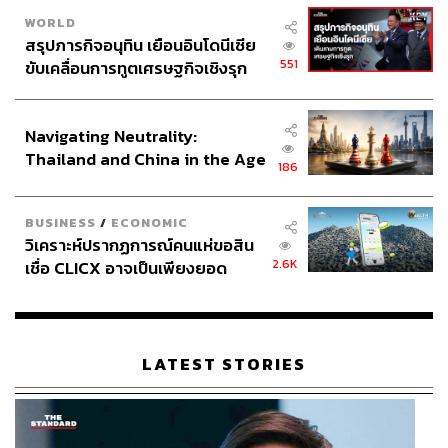
WORLD
สรุปภารกิจอนุทิน เยือนอินโดนีเซีย
551
ขับเคลื่อนการทูตเศรษฐกิจเชิงรุก
ประกาศหุ้นส่วนยุทธศาสตร์ไทย –
อินโดนีเซีย
Navigating Neutrality:
Thailand and China in the Age
186
of a New Global Order
BUSINESS
/
ECONOMIC
วิเคราะห์ปรากฏการณ์คนแห่ขอสิน
2.6K
เชื่อ CLICX อาจเป็นเพียงยอด
ภูเขาน้ำแข็ง ของปัญหาหนี้ครัว
เรือนไทยที่ถูกซุกไว้
LATEST STORIES