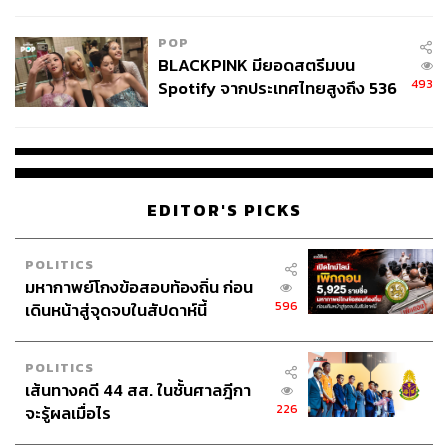
College Football
POP
BLACKPINK มียอดสตรีมบน
493
Spotify จากประเทศไทยสูงถึง 536
ล้านครั้ง ตลอด 10 ปีที่ผ่านมา
EDITOR'S PICKS
POLITICS
มหากาพย์โกงข้อสอบท้องถิ่น ก่อน
596
เดินหน้าสู่จุดจบในสัปดาห์นี้
POLITICS
เส้นทางคดี 44 สส. ในชั้นศาลฎีกา
226
จะรู้ผลเมื่อไร