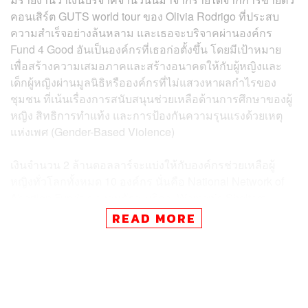
คอนเสิร์ต GUTS world tour ของ Olivia Rodrigo ที่ประสบ
ความสำเร็จอย่างล้นหลาม และเธอจะบริจาคผ่านองค์กร
Fund 4 Good อันเป็นองค์กรที่เธอก่อตั้งขึ้น โดยมีเป้าหมาย
เพื่อสร้างความเสมอภาคและสร้างอนาคตให้กับผู้หญิงและ
เด็กผู้หญิงผ่านมูลนิธิหรือองค์กรที่ไม่แสวงหาผลกำไรของ
ชุมชน ที่เน้นเรื่องการสนับสนุนช่วยเหลือด้านการศึกษาของผู้
หญิง สิทธิการทำแท้ง และการป้องกันความรุนแรงด้วยเหตุ
แห่งเพศ (Gender-Based Violence)
เงินจำนวน 2 ล้านดอลลาร์จะแบ่งให้กับองค์กรช่วยเหลือผู้
หญิงทั่วโลกทั้งหมด 10 องค์กร นั่นคือ National Network of
Abortion Funds ของสหรัฐอเมริกา, Women’s Shelters
Canada, Women Against Violence Europe, Korea
READ MORE
Foundation for Women, Harmony House Limited ของ
ฮ่องกง, NPO Women’s Saya-Saya ของญี่ปุ่น, Aidha ของ
สิงคโปร์, Jhpiego ของฟิลิปปินส์, WESNET ของออสเตรเลีย
และมูลนิธิกลุ่มปรารถนาดีของประเทศไทย