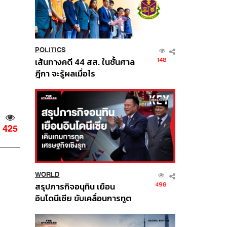
POLITICS
148
เส้นทางคดี 44 สส. ในชั้นศาล
ฎีกา จะรู้ผลเมื่อไร
425
WORLD
498
สรุปภารกิจอนุทิน เยือน
อินโดนีเซีย ขับเคลื่อนการทูต
เศรษฐกิจเชิงรุก ประกาศหุ้น
ส่วนยุทธศาสตร์ไทย –