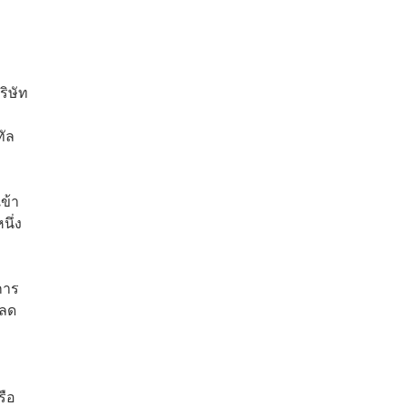
ริษัท
อ
ทัล
ข้า
นึ่ง
การ
ะลด
รือ