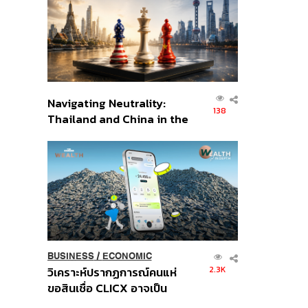
อินโดนีเซีย
Navigating Neutrality:
138
Thailand and China in the
Age of a New Global
Order
BUSINESS
/
ECONOMIC
2.3K
วิเคราะห์ปรากฏการณ์คนแห่
ขอสินเชื่อ CLICX อาจเป็น
เพียงยอดภูเขาน้ำแข็ง ของ