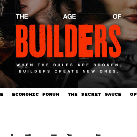
E
ECONOMIC FORUM
THE SECRET SAUCE​
OP