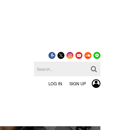
LOG IN
SIGN UP