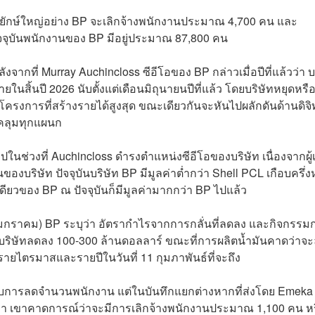
ยักษ์ใหญ่อย่าง BP จะเลิกจ้างพนักงานประมาณ 4,700 คน และ
ปัจจุบันพนักงานของ BP มีอยู่ประมาณ 87,800 คน
งจากที่ Murray Auchincloss ซีอีโอของ BP กล่าวเมื่อปีที่แล้วว่า บ
ยในสิ้นปี 2026 นับตั้งแต่เดือนมิถุนายนปีที่แล้ว โดยบริษัทหยุดหรื
่โครงการที่สร้างรายได้สูงสุด ขณะเดียวกันจะหันไปผลักดันด้านดิจิ
บคลุมทุกแผนก
ปในช่วงที่ Auchincloss ดำรงตำแหน่งซีอีโอของบริษัท เนื่องจากผู้เ
บริษัท ปัจจุบันบริษัท BP มีมูลค่าต่ำกว่า Shell PCL เกือบครึ่งห
้ยวเดียวของ BP ณ ปัจจุบันก็มีมูลค่ามากกว่า BP ไปแล้ว
4 มกราคม) BP ระบุว่า อัตรากำไรจากการกลั่นที่ลดลง และกิจกรรม
บริษัทลดลง 100-300 ล้านดอลลาร์ ขณะที่การผลิตน้ำมันคาดว่าจ
ยไตรมาสและรายปีในวันที่ 11 กุมภาพันธ์ที่จะถึง
่ยวกับการลดจำนวนพนักงาน แต่ในบันทึกแยกต่างหากที่ส่งโดย Emeka
า เขาคาดการณ์ว่าจะมีการเลิกจ้างพนักงานประมาณ 1,100 คน ห