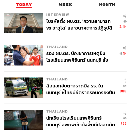
TODAY
WEEK
MONTH
OECD ระบุว่า แรงกดดันด้านเงินเฟ้อกำลังเพิ่มขึ้นทั้งใน
INTERVIEW
ประเทศพัฒนาแล้วและประเทศเกิดใหม่
ไขรหัสตั้ง ผบ.ตร. ‘ความสามารถ
2.4K
vs อาวุโส’ และอนาคตการปฏิรูปสี
กากี กับ พล.ต.อ. เอก อังสนานนท์
ราคาพลังงานที่สูงขึ้นกำลังผลักดันต้นทุนสินค้าโภคภัณฑ์
ขณะที่ผลกระทบทางอ้อมได้ส่งผ่านไปยังภาคเศรษฐกิจอื่นๆ
THAILAND
โดยเฉพาะต้นทุนการเกษตรและราคาอาหาร
รอง ผบ.ตร. บัญชาการเหตุยิง
1K
โรงเรียนเทพศิรินทร์ นนทบุรี สั่ง
ในกรณีความขัดแย้งคลี่คลายภายในระยะเวลาจำกัด OECD
ค้นหา 2 รอบยืนยันไร้คนติดค้าง พบ
คาดว่าอัตราเงินเฟ้อเฉลี่ยของกลุ่ม G20 จะเพิ่มขึ้นจาก 3.4%
ศพปู่-ย่าที่บ้านพักผู้ก่อเหตุ
ในปี 2025 เป็น 4.0% ในปี 2026 ก่อนลดลงสู่ 3.1% ในปี 2027
THAILAND
เมื่อแรงกดดันด้านพลังงานและอาหารเริ่มบรรเทา
สื่อนอกจับตากราดยิง รร. ใน
888
นนทบุรี ชี้ไทยมีอัตราครอบครองปืน
อย่างไรก็ตาม หากความขัดแย้งยืดเยื้อ อัตราเงินเฟ้ออาจปรับ
สูงในระดับต้นของภูมิภาค
ตัวสูงกว่าประมาณการดังกล่าวอย่างมีนัยสำคัญ
THAILAND
นักเรียนโรงเรียนเทพศิรินทร์
733
นนทบุรี อพยพเข้ายังพื้นที่ปลอดภัย
แนะรัฐบาลลดพึ่งพาเชื้อเพลิงฟอสซิลนำเข้า