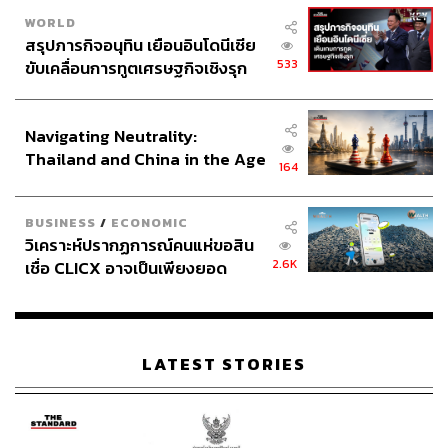
ภาพ:
Achim Wagner/ Shutterstock
WORLD
อ้างอิง:
สรุปภารกิจอนุทิน เยือนอินโดนีเซีย
https://www.oecd.org/en/about/news/press-releases/
533
ขับเคลื่อนการทูตเศรษฐกิจเชิงรุก
2026/06/global-economic-outlook-weakens-amid-en
ประกาศหุ้นส่วนยุทธศาสตร์ไทย –
ergy-shock-and-rising-inflationary-pressures.html
อินโดนีเซีย
Navigating Neutrality:
Thailand and China in the Age
164
of a New Global Order
สามารถติดตาม THE STANDARD WEALTH
ผ่านแอปพลิเคชันต่างๆ ที่คุณสะดวกหรือใช้งานอยู่แล้วได้เลย
BUSINESS
/
ECONOMIC
วิเคราะห์ปรากฏการณ์คนแห่ขอสิน
2.6K
เชื่อ CLICX อาจเป็นเพียงยอด
ภูเขาน้ำแข็ง ของปัญหาหนี้ครัว
เรือนไทยที่ถูกซุกไว้
TAGS:
วิกฤตพลังงาน
องค์การเพื่อความร่วมมือทางเศรษฐกิจและการพัฒนา
LATEST STORIES
(OECD)
Mathias Cormann
G20
OECD
เงินเฟ้อ
เศรษฐกิจโลก