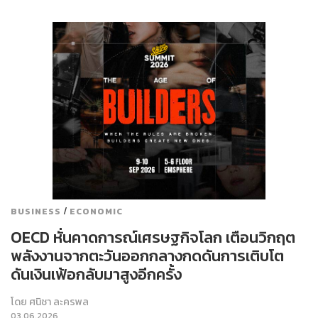
/
BUSINESS
ECONOMIC
OECD หั่นคาดการณ์เศรษฐกิจโลก เตือนวิกฤต
พลังงานจากตะวันออกกลางกดดันการเติบโต
ดันเงินเฟ้อกลับมาสูงอีกครั้ง
โดย
ศนิชา ละครพล
03.06.2026