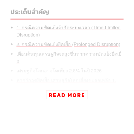
ประเด็นสำคัญ
1. กรณีความขัดแย้งจำกัดระยะเวลา (Time-Limited
Disruption)
2. กรณีความขัดแย้งยืดเยื้อ (Prolonged Disruption)
เตือนต้นทุนเศรษฐกิจจะสูงขึ้นหากความขัดแย้งยืดเยื้
อ
เศรษฐกิจโลกอาจโตเพียง 2.8% ในปี 2026
หากวิกฤตยืดเยื้อ เศรษฐกิจโลกเสี่ยงชะลอเหลือ 1.
8%
READ MORE
เงินเฟ้อทั่วโลกกลับมาเป็นความเสี่ยงอีกครั้ง
แนะรัฐบาลลดพึ่งพาเชื้อเพลิงฟอสซิลนำเข้า