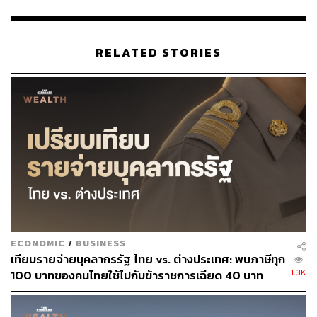
2. กรณีความขัดแย้งยืดเยื้อ (Prolonged
RELATED STORIES
Disruption)
การหยุดชะงักของการผลิตและส่งออกพลังงานในภูมิภาคยัง
ดำเนินต่อไปจนถึงปี 2027 จะส่งผลให้ราคาพลังงานสูงขึ้น
ความเสี่ยงด้านอุปทานรุนแรงขึ้น และภาวะการเงินโลกตึงตัว
มากขึ้น ซึ่งจะสร้างผลกระทบทางเศรษฐกิจในวงกว้างและ
ยาวนานกว่าเดิม
เตือนต้นทุนเศรษฐกิจจะสูงขึ้นหากความขัดแย้งยืด
ECONOMIC
/
BUSINESS
เยื้อ
เทียบรายจ่ายบุคลากรรัฐ ไทย vs. ต่างประเทศ: พบภาษีทุก
1.3K
100 บาทของคนไทยใช้ไปกับข้าราชการเฉียด 40 บาท
Mathias Cormann เลขาธิการ OECD กล่าวว่า เศรษฐกิจโลก