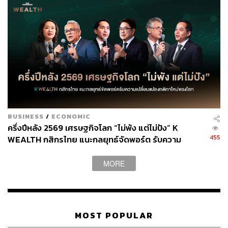
OECD เตือนว่า หากปัญหาการผลิตและการส่งออกพลังงาน
ในภูมิภาคอ่าวอาหรับยืดเยื้อไปจนถึงปี 2027 เศรษฐกิจโลกจะ
ได้รับผลกระทบรุนแรงมากขึ้น
ในกรณีดังกล่าว อัตราการเติบโตของเศรษฐกิจโลกอาจลดลง
เหลือเพียง 2.1% ในปี 2026 และ 1.8% ในปี 2027 โดยผลกระ
ทบจะรุนแรงเป็นพิเศษในภูมิภาคเอเชีย ยุโรป และประเทศ
กำลังพัฒนาที่เปราะบางต่อการเพิ่มขึ้นของราคาพลังงานและ
BUSINESS
/
ECONOMIC
ครึ่งปีหลัง 2569 เศรษฐกิจโลก “ไม่พัง แต่ไม่ปัง” K
อาหาร
455
WEALTH กสิกรไทย แนะกลยุทธ์จัดพอร์ต รับความ
เปลี่ยนแปลงกติกาใหม่ของโลก
ขณะที่กลุ่มประเทศ OECD จะเติบโตเพียง 0.9% ในปี 2026
MORE
และ 0.5% ในปี 2027 ต่ำกว่ากรณีสถานการณ์คลี่คลายซึ่ง
คาดว่าจะเติบโต 1.5% และ 1.7% ตามลำดับ
MOST POPULAR
เงินเฟ้อทั่วโลกกลับมาเป็นความเสี่ยงอีกครั้ง