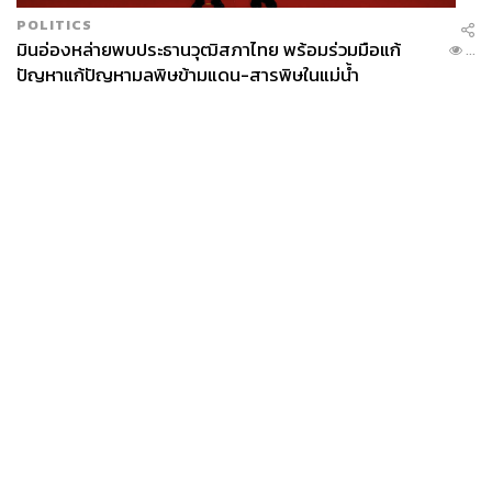
POLITICS
มินอ่องหล่ายพบประธานวุฒิสภาไทย พร้อมร่วมมือแก้
...
ปัญหาแก้ปัญหามลพิษข้ามแดน-สารพิษในแม่น้ำ
News
Wealth
Pop
Podcast
Video
Now
Opinion
Careers
Events
Privacy
About
Contact
Policy
FOR
ADVERTISING
MEMBERSHIP