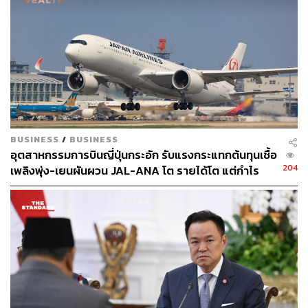
เข้าสู่ปี 2026 ด้วยแรงส่งที่แข็งแกร่ง อย่างไรก็ตาม แนวโน้ม
กลับอ่อนแอลงอย่างมีนัยสำคัญ นับตั้งแต่เกิดความขัดแย้งใน
ตะวันออกกลาง
เขาระบุว่า ยิ่งการหยุดชะงักดำเนินต่อไปนานเท่าใด ต้นทุน
ทางเศรษฐกิจและสังคมก็จะยิ่งสูงขึ้นเท่านั้น พร้อมเสนอแนะ
ว่า หากรัฐบาลจำเป็นต้องออกมาตรการช่วยเหลือทางการ
คลัง ควรเป็นมาตรการเฉพาะกลุ่มและมีระยะเวลาจำกัด เพื่อ
หลีกเลี่ยงการเพิ่มภาระหนี้สาธารณะ และยังคงแรงจูงใจใน
BUSINESS
/
BUSINESS
การประหยัดพลังงาน
อุตสาหกรรมการบินญี่ปุ่นกระอัก รับแรงกระแทกต้นทุนเชื้อ
204
เพลิงพุ่ง-เยนผันผวน JAL-ANA โต รายได้โต แต่กำไร
นอกจากนี้ ประเทศต่างๆ ควรเร่งยกระดับสภาพแวดล้อมทาง
ร่วง
ธุรกิจ พัฒนาทักษะแรงงาน และใช้ประโยชน์จากเทคโนโลยี
ใหม่ โดยเฉพาะปัญญาประดิษฐ์ (AI) เพื่อสร้างการเติบโตและ
ผลิตภาพในระยะยาว
เศรษฐกิจโลกอาจโตเพียง 2.8% ในปี 2026