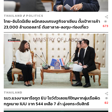
ภายใต้สมมติฐานที่ความขัดแย้งคลี่คลายในระยะเวลาอัน
เหมาะสม OECD คาดว่าเศรษฐกิจโลกจะชะลอตัวจาก 3.4%
THAILAND
/
POLITICS
ไทย-อินโดนีเซีย ผนึกสองเศรษฐกิจอาเซียน ตั้งเป้าการค้า
ในปี 2025 เหลือ 2.8% ในปี 2026 ก่อนฟื้นกลับสู่ระดับ 3.1%
673
23,000 ล้านดอลลาร์ ดันฮาลาล-ลงทุน-ท่องเที่ยว
ในปี 2027
สำหรับประเทศเศรษฐกิจหลัก OECD ประเมินว่า
สหรัฐอเมริกา
จะขยายตัว 2.0% ในปี 2026 และชะลอ
ลงเหลือ 1.8% ในปี 2027
ประเทศกลุ่มยุโรป เติบโต 0.8% ในปี 2026 ก่อนเร่งขึ้น
เป็น 1.2% ในปี 2027
จีนจะเติบโต 4.5% ในปี 2026 และชะลอลงเป็น 4.3%
ในปี 2027
THAILAND
รมว.แรงงานหารือทูต EU โชว์ตัวเลขแก้ปัญหากลุ่มเรือผิด
82
หากวิกฤตยืดเยื้อ เศรษฐกิจโลกเสี่ยงชะลอเหลือ
กฎหมาย IUU จาก 544 เหลือ 7 ลำ มุ่งยกระดับสิทธิ
แรงงานประมงสู่สากล
1.8%