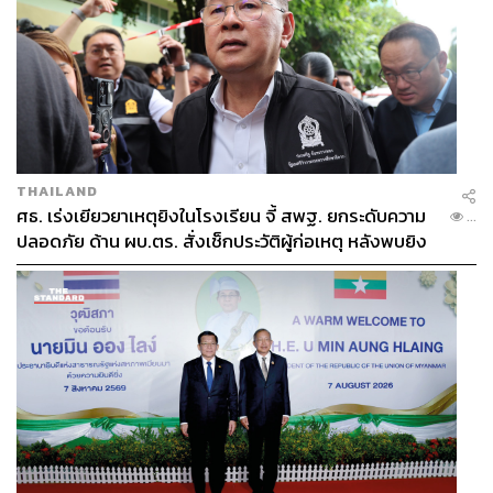
THAILAND
ศธ. เร่งเยียวยาเหตุยิงในโรงเรียน จี้ สพฐ. ยกระดับความ
...
ปลอดภัย ด้าน ผบ.ตร. สั่งเช็กประวัติผู้ก่อเหตุ หลังพบยิง
จุดตายแม่นยำ