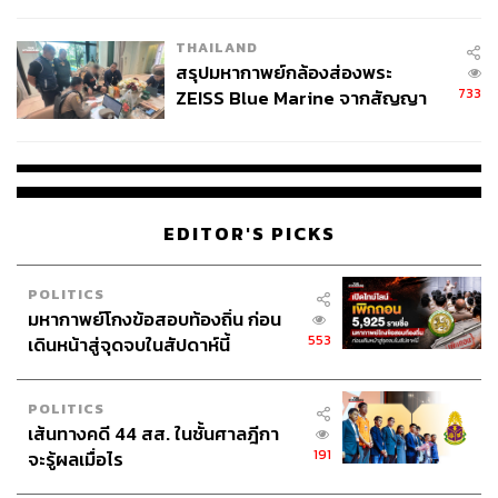
ชั่วคราว หลังเหตุใช้อาวุธปืนภายใน
โรงเรียนคลี่คลาย
THAILAND
Stefano Scarpetta หัวหน้านักเศรษฐศาสตร์ OECD กล่าวว่า
สรุปมหากาพย์กล้องส่องพระ
รัฐบาลยังมีเครื่องมือหลายด้านในการช่วยบรรเทาผลกระทบ
733
ZEISS Blue Marine จากสัญญา
จากภาวะขาดแคลนอุปทานพลังงาน โดยเฉพาะต่อครัวเรือน
ผลิต 8.3 ล้าน สู่ข้อพิพาท ‘มา
เปราะบางและธุรกิจขนาดเล็ก
เวลล์ฯ’ ฟ้อง ‘โทน บางแค’ ผิดนัด
จ่ายหนี้-แอบระบุแบรนด์
อย่างไรก็ตาม วิกฤตครั้งนี้สะท้อนให้เห็นชัดเจนมากขึ้นว่า
โลกจำเป็นต้องเร่งลดการพึ่งพาการนำเข้าเชื้อเพลิงฟอสซิล
EDITOR'S PICKS
และกระจายแหล่งพลังงานให้หลากหลายขึ้น เพื่อเพิ่มความ
มั่นคงด้านพลังงานและลดความเปราะบางต่อวิกฤตใน
POLITICS
อนาคต
มหากาพย์โกงข้อสอบท้องถิ่น ก่อน
553
เดินหน้าสู่จุดจบในสัปดาห์นี้
OECD ยังแนะนำให้รัฐบาลดำเนินมาตรการช่วยเหลือด้าน
ราคาพลังงานแบบเฉพาะเจาะจงและชั่วคราว ควบคู่ไปกับ
การเพิ่มประสิทธิภาพการใช้พลังงาน เพื่อรักษาเสถียรภาพ
POLITICS
เส้นทางคดี 44 สส. ในชั้นศาลฎีกา
ทางการคลังและลดความเสี่ยงจากแรงกระแทกด้านพลังงาน
191
จะรู้ผลเมื่อไร
ในระยะยาว