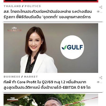
THAILAND
/
POLITICS
สส. ไทยตะโกนประท้วงต่อหน้ามินอ่องหล่าย ระหว่างเยือน
...
รัฐสภา ชี้พิธีต้อนรับเป็น ‘จุดตกต่ำ’ ของยุทธศาสตร์การ
ทูตไทย
BUSINESS
/
MARKET
กัลฟ์ ทำ Core Profit ใน Q2/69 ทะลุ 1.2 หมื่นล้านบาท
...
สูงสุดเป็นประวัติการณ์ ตั้งเป้ารายได้-EBITDA ปี 69 โต
12-15% พร้อมเข้าร่วม Direct PPA-โซลาร์ฟาร์มชุมชน