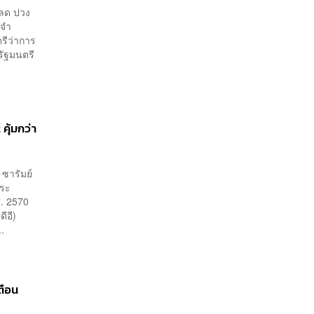
กลด ปวง
ะจำ
รีว่าการ
ัฐมนตรี
คุ้มกว่า
 ซารัมย์
าระ
ศ. 2570
ีอี)
.
ตือน