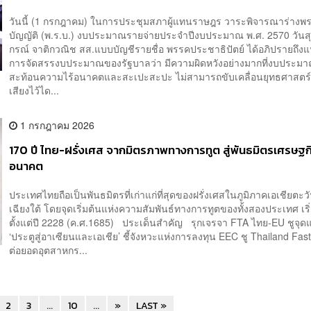
วันนี้ (1 กรกฎาคม) ในการประชุมสภาผู้แทนราษฎร วาระพิจารณาร่างพ
บัญญัติ (พ.ร.บ.) งบประมาณรายจ่ายประจำปีงบประมาณ พ.ศ. 2570 วันสุ
กรณ์ จาติกวณิช สส.แบบบัญชีรายชื่อ พรรคประชาธิปัตย์ ได้อภิปรายถึง
การจัดสรรงบประมาณของรัฐบาลว่า มีความผิดหวังอย่างมากที่งบประมาณ
สะท้อนความไร้อนาคตและสะเปะสะปะ ไม่สามารถขับเคลื่อนยุทธศาสตร์ท
เสียงไว้ได...
1 กรกฎาคม 2026
170 ปี ไทย-ฝรั่งเศส จากมิตรภาพทางการทูต สู่พันธมิตรเศรษฐก
อนาคต
ประเทศไทยถือเป็นพันธมิตรที่เก่าแก่ที่สุดของฝรั่งเศสในภูมิภาคเอเชียตะ
เฉียงใต้ โดยจุดเริ่มต้นแห่งความสัมพันธ์ทางการทูตของทั้งสองประเทศ เริ่
ตั้งแต่ปี 2228 (ค.ศ.1685) ประเด็นสำคัญ รุกเจรจา FTA ไทย-EU ชูจุด
‘ประตูสู่อาเซียนและเอเชีย’ ชี้จังหวะแห่งการลงทุน EEC ชู Thailand Fas
ต่อยอดอุตสาหกร...
2
3
...
10
...
»
LAST »