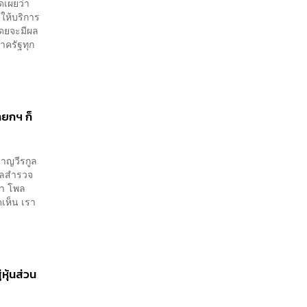
ดเผยว่า
ห้บริการ
โดยจะมีผล
ภาครัฐทุก
ายกฯ ก็
ชาญวีรกูล
ผลสำรวจ
่า โพล
เห็น เรา
.
หุ้นส่วน