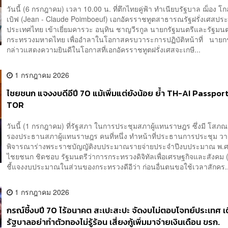
วันนี้ (6 กรกฎาคม) เวลา 10.00 น. ที่ตึกไทยคู่ฟ้า ทำเนียบรัฐบาล ฌ็อง โ
เบิฟ (Jean - Claude Poimboeuf) เอกอัครราชทูตสาธารณรัฐฝรั่งเศสปร
ประเทศไทย เข้าเยี่ยมคารวะ อนุทิน ชาญวีรกูล นายกรัฐมนตรีและรัฐมนต
กระทรวงมหาดไทย เพื่ออำลาในโอกาสครบวาระการปฏิบัติหน้าที่ นายกร
กล่าวแสดงความยินดีในโอกาสที่เอกอัครราชทูตฝรั่งเศสจะเกษี...
1 กรกฎาคม 2026
ไชยชนก แจงงบดีอีปี 70 แม้เพิ่มแต่ยังน้อย ย้ำ TH-AI Passport 
TOR
วันนี้ (1 กรกฎาคม) ที่รัฐสภา ในการประชุมสภาผู้แทนราษฎร ซึ่งมี โสภณ
รองประธานสภาผู้แทนราษฎร คนที่หนึ่ง ทำหน้าที่ประธานการประชุม ว
พิจารณาร่างพระราชบัญญัติงบประมาณรายจ่ายประจำปีงบประมาณ พ.
ไชยชนก ชิดชอบ รัฐมนตรีว่าการกระทรวงดิจิทัลเพื่อเศรษฐกิจและสังคม (ด
ชี้แจงงบประมาณในส่วนของกระทรวงดีอีว่า ก่อนอื่นตนขอใช้เวลาสักคร..
1 กรกฎาคม 2026
กรณ์ชี้งบปี 70 ไร้อนาคต สะเปะสะปะ จัดงบไม่ตอบโจทย์ประเทศ เ
รัฐบาลอย่าทำตัวทองไม่รู้ร้อน เสี่ยงกู้เพิ่มมาจ่ายเงินเดือน ขรก.