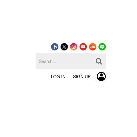
LOG IN
SIGN UP