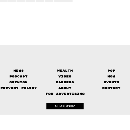
News
Wealth
Pop
Podcast
Video
Now
Opinion
Careers
Events
Privacy Policy
About
Contact
FOR ADVERTISING
MEMBERSHIP