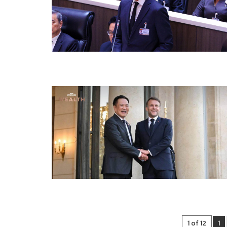
1 of 12
1