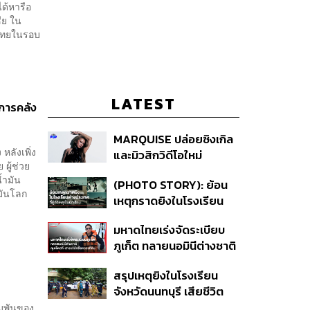
ด้หารือ
ีย ใน
ีไทยในรอบ
LATEST
กการคลัง
MARQUISE ปล่อยซิงเกิล
หลังเพิ่ง
และมิวสิกวิดีโอใหม่
ผู้ช่วย
IRONIC ที่เสียดสีความ
้ำมัน
(PHOTO STORY): ย้อน
สัมพันธ์สุด Toxic
มันโลก
เหตุกราดยิงในโรงเรียน
ต่างประเทศ ที่ผู้ก่อเหตุเป็น
มหาดไทยเร่งจัดระเบียบ
นักเรียน
ภูเก็ต ทลายนอมินีต่างชาติ
คุมเจ็ตสกี สางบริษัทฮุบ
สรุปเหตุยิงในโรงเรียน
ที่ดิน เคลียร์ใบอนุญาต
จังหวัดนนทบุรี เสียชีวิต
โรงแรมค้าง 7 ปี
รวม 8 ราย โฆษก ตร. เผย
ิมพันของ