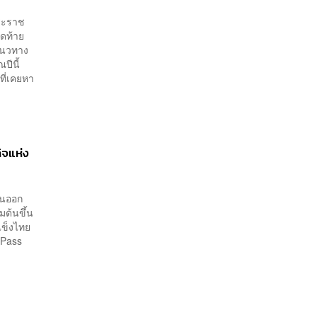
ระราช
ดท้าย
แนวทาง
ปีนี้
ี่เคยหา
ิจแห่ง
วันออก
มต้นขึ้น
แข็งไทย
tPass