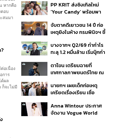
PP KRIT ส่งซิงเกิลใหม่
้น หากคือ
ปมค้นประวัติคดีกราดยิงที่
มตอบ
‘Your Candy’ พร้อมพา
สหรัฐฯ
่สะสมมา
ต้าเหนิง และ ณิชา ร่วมมิว
จับตาคดีเยาวชน 14 ปี ก่อ
สิกวิดีโอ
เหตุยิงในห้าง กรมพินิจฯ ชี้
ประพฤติดี-รับการรักษาต่อ
บางจากฯ Q2/69 ทำกำไร
เนื่อง ประเมินปล่อยตัว
า?
ทะลุ 1.2 หมื่นล้าน เริ่มบุ๊กกำ
ไร ‘SAF’ เชิงพาณิชย์ครั้ง
ตาโขน เตรียมฉายที่
แรก หนุนรายได้ครึ่งปีทะลุ
ต่อเนื่อง
เทศกาลภาพยนตร์ไทย ณ
3.2 แสนล้าน
ือการ
ประเทศบราซิล
ได้ผล
นายกฯ เผยเด็กก่อเหตุ
 ก็จะไม่มี
เครียดเรื่องเรียน เชื่อ
เตรียมการเป็นขั้นตอน ชี้มี
Anna Wintour ประกาศ
กระสุนอีกกว่า 30 นัด หาก
จัดงาน Vogue World
ไม่จบชีวิตตัวเองอาจสูญ
ัง
2027 ที่ซานฟรานซิสโก
เสียเพิ่ม