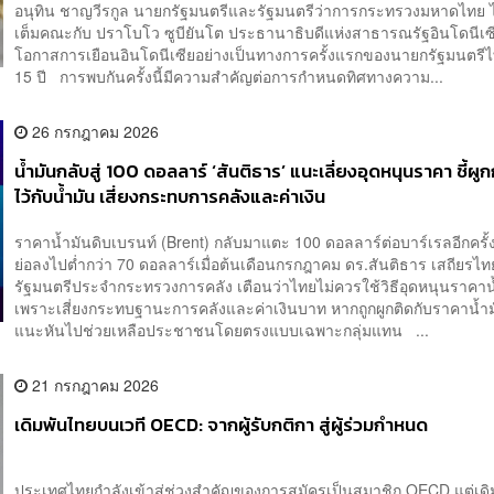
อนุทิน ชาญวีรกูล นายกรัฐมนตรีและรัฐมนตรีว่าการกระทรวงมหาดไทย ไ
เต็มคณะกับ ปราโบโว ซูบียันโต ประธานาธิบดีแห่งสาธารณรัฐอินโดนีเซ
โอกาสการเยือนอินโดนีเซียอย่างเป็นทางการครั้งแรกของนายกรัฐมนตร
15 ปี การพบกันครั้งนี้มีความสำคัญต่อการกำหนดทิศทางความ...
26 กรกฎาคม 2026
น้ำมันกลับสู่ 100 ดอลลาร์ ‘สันติธาร’ แนะเลี่ยงอุดหนุนราคา ชี้ผู
ไว้กับน้ำมัน เสี่ยงกระทบการคลังและค่าเงิน
ราคาน้ำมันดิบเบรนท์ (Brent) กลับมาแตะ 100 ดอลลาร์ต่อบาร์เรลอีกครั้ง 
ย่อลงไปต่ำกว่า 70 ดอลลาร์เมื่อต้นเดือนกรกฎาคม ดร.สันติธาร เสถียรไทย 
รัฐมนตรีประจำกระทรวงการคลัง เตือนว่าไทยไม่ควรใช้วิธีอุดหนุนราคาน
เพราะเสี่ยงกระทบฐานะการคลังและค่าเงินบาท หากถูกผูกติดกับราคาน้ำ
แนะหันไปช่วยเหลือประชาชนโดยตรงแบบเฉพาะกลุ่มแทน ...
21 กรกฎาคม 2026
เดิมพันไทยบนเวที OECD: จากผู้รับกติกา สู่ผู้ร่วมกำหนด
ประเทศไทยกำลังเข้าสู่ช่วงสำคัญของการสมัครเป็นสมาชิก OECD แต่เด