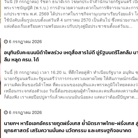
วันนี้ (9 กรกฎาคม) รัชดา ธนาดิเรก โฆษกประจำสำนักนายกรัฐมนตรี เปิ
พระราชบัญญัติ (พ.ร.บ.) การอำนวยความสะดวกในการพิจารณาและการใ
แก่ประชาชน พ.ศ. 2569 ได้ประกาศในราชกิจจานุเบกษาเรียบร้อยแล้ว 
ใช้บังคับเต็มรูปแบบตั้งแต่วันที่ 4 มกราคม 2570 เป็นต้นไป ซึ่งหน่วยงาน
แห่งต้องเริ่มเตรียมความพร้อมและปรับปรุงคู่มือประชาชนตั้งแต่วันน...
6 กรกฎาคม 2026
อนุทินรับคะแนนนิด้าโพลร่วง เหตุสื่อสารไม่ดี ขู่รัฐมนตรีโลกลืม น
ลืม หลุด ครม. ได้
วันนี้ (6 กรกฎาคม) เวลา 16.20 น. ที่ตึกไทยคู่ฟ้า ทำเนียบรัฐบาล อนุทิน 
นายกรัฐมนตรีและรัฐมนตรีว่าการกระทรวงมหาดไทย ให้สัมภาษณ์กรณี
ความคิดเห็นของนิด้าโพล ที่คะแนนของอนุทินและพรรคภูมิใจไทยลดลงว
เหมือนกระจกส่องตัวเอง วันนี้ต้องขอบคุณผู้ทำโพลและคนที่แสดงความคิด
ก็ต้องฟัง เราเคยป๊อปปูลาร์แล้วคะแนนมันน้อยลง แสดงว่าต้องมีปัญหาต..
6 กรกฎาคม 2026
นายกฯ หารือเอกอัครราชทูตฝรั่งเศส ย้ำมิตรภาพไทย-ฝรั่งเศส สู่
ยุทธศาสตร์ เสริมความมั่นคง นวัตกรรม และเศรษฐกิจอนาคต