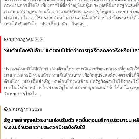
กระบวนการนี้ไม่ใช่เพียงการได้ชื่อว่าอยู่ในกลุ่มประเทศที่มีมาตรฐานสูงขึ
การยอมเปิดกฎหมาย นโยบาย และวิธีทำงานของรัฐให้ถูกตรวจสอบ พร้อ
คำถามว่า ไทยจะใช้แรงกดดันจากภายนอกเพื่อแก้ปัญหาเชิงโครงสร้างที
นานได้จริงหรือไม่ ประเด็นสำคัญ ไทยอยู่...
13 กรกฎาคม 2026
‘งบต้านโกงพันล้าน’ แต่ตอบไม่ชัดว่าการทุจริตลดลงจริงหรือเปล่
ประเทศไทยมีสิ่งทีเรียกว่า ‘งบต้านโกง’ จากเงินภาษีของพวกเราที่ถูกเบิกใช้
มานานหลายปี รวมแล้วหลายพันล้านบาท เพื่อวัตถุประสงค์ตรงตามชื่อก็ค
ต้านโกง ประเด็นสำคัญ งบต้านโกงพันล้าน แต่รัฐยังตอบไม่ได้ว่าอะไร
เทคโนโลยีล้าหลัง หรือเพราะรัฐไม่กล้าเปิดข้อมูลกันแน่? ถ้าใช้งบไม่ถูกจุด
วันหยุดการโกงได...
9 กรกฎาคม 2026
รัฐบาลย้ำทุกหน่วยงานเร่งปรับตัว ลดขั้นตอนบริการประชาชน หล
พ.ร.บ.อำนวยความสะดวกมีผลบังคับใช้