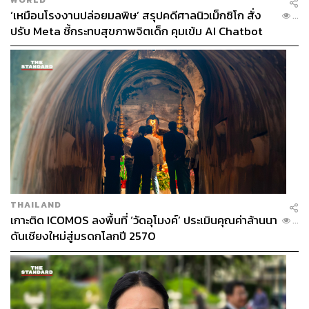
‘เหมือนโรงงานปล่อยมลพิษ’ สรุปคดีศาลนิวเม็กซิโก สั่ง
...
ปรับ Meta ชี้กระทบสุขภาพจิตเด็ก คุมเข้ม AI Chatbot
THAILAND
เกาะติด ICOMOS ลงพื้นที่ ‘วัดอุโมงค์’ ประเมินคุณค่าล้านนา
...
ดันเชียงใหม่สู่มรดกโลกปี 2570