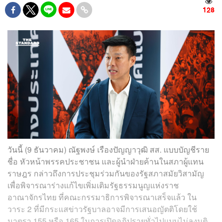
128
วันนี้ (9 ธันวาคม) ณัฐพงษ์ เรืองปัญญาวุฒิ สส. แบบบัญชีราย
ชื่อ หัวหน้าพรรคประชาชน และผู้นำฝ่ายค้านในสภาผู้แทน
ราษฎร กล่าวถึงการประชุมร่วมกันของรัฐสภาสมัยวิสามัญ
เพื่อพิจารณาร่างแก้ไขเพิ่มเติมรัฐธรรมนูญแห่งราช
อาณาจักรไทย ที่คณะกรรมาธิการพิจารณาเสร็จแล้ว ใน
วาระ 2 ที่มีกระแสข่าวรัฐบาลอาจมีการเสนอญัตติโดยใช้
มาตรา 155 หรือ 165 ในการเปิดอภิปรายทั่วไปแบบไม่ลงมติ