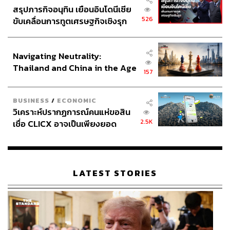
สรุปภารกิจอนุทิน เยือนอินโดนีเซีย
526
ขับเคลื่อนการทูตเศรษฐกิจเชิงรุก
ประกาศหุ้นส่วนยุทธศาสตร์ไทย –
อินโดนีเซีย
Navigating Neutrality:
Thailand and China in the Age
157
of a New Global Order
BUSINESS
/
ECONOMIC
วิเคราะห์ปรากฏการณ์คนแห่ขอสิน
2.5K
เชื่อ CLICX อาจเป็นเพียงยอด
ภูเขาน้ำแข็ง ของปัญหาหนี้ครัว
เรือนไทยที่ถูกซุกไว้
LATEST STORIES