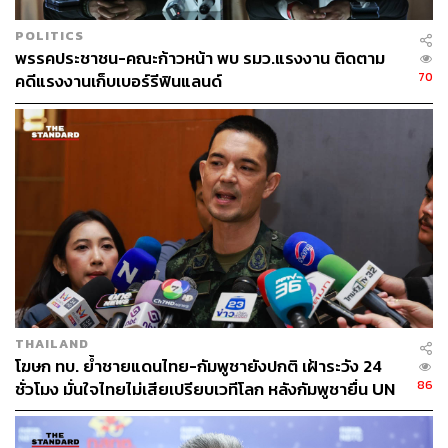
POLITICS
พรรคประชาชน-คณะก้าวหน้า พบ รมว.แรงงาน ติดตาม
70
คดีแรงงานเก็บเบอร์รีฟินแลนด์
THAILAND
โฆษก ทบ. ย้ำชายแดนไทย-กัมพูชายังปกติ เฝ้าระวัง 24
86
ชั่วโมง มั่นใจไทยไม่เสียเปรียบเวทีโลก หลังกัมพูชายื่น UN
รับรอง MOU43