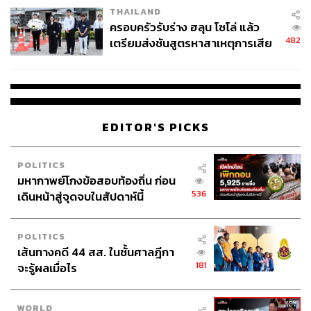
THAILAND
ครอบครัวรับร่าง ฮลุน โซโล่ แล้ว
482
เตรียมส่งชันสูตรหาสาเหตุการเสีย
ชีวิต
EDITOR'S PICKS
POLITICS
มหากาพย์โกงข้อสอบท้องถิ่น ก่อน
536
เดินหน้าสู่จุดจบในสัปดาห์นี้
POLITICS
เส้นทางคดี 44 สส. ในชั้นศาลฎีกา
181
จะรู้ผลเมื่อไร
WORLD