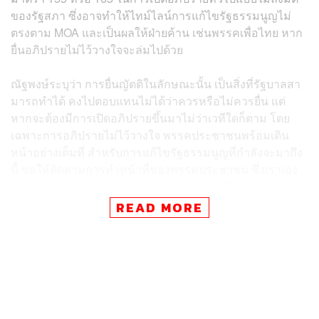
ของรัฐสภา ซึ่งอาจทําให้ไทม์ไลน์การแก้ไขรัฐธรรมนูญไม่
ตรงตาม MOA และเป็นผลให้ฝ่ายค้าน เช่นพรรคเพื่อไทย หาก
ยื่นอภิปรายไม่ไว้วางใจจะล่มไปด้วย
ณัฐพงษ์ระบุว่า การยื่นญัตติในลักษณะนั้น เป็นสิ่งที่รัฐบาลสา
มารถทําได้ คงไปตอบแทนไม่ได้ว่าควรหรือไม่ควรยื่น แต่
หากจะต้องมีการเปิดอภิปรายขึ้นมาไม่ว่าเวทีใดก็ตาม โดย
เฉพาะการอภิปรายไม่ไว้วางใจ พรรคประชาชนพร้อมเดิน
หน้าอย่างเต็มที่ สําหรับการแก้ไขรัฐธรรมนูญที่กําลังจะมาถึง
นี้ ขอให้ติดตามการทําหน้าที่ของพรรคประชาชน ซึ่งเราเอง
มุ่งหวังว่าจะสามารถเดินหน้าได้ตามกรอบ MOA
READ MORE
ผู้สื่อข่าวถามว่า จะต้องมีการพูดคุยกับพรรคเพื่อไทยอีกครั้ง
หรือไม่ ว่าในระหว่าง 15 วัน หลังวาระ 2 จะไม่มีการอภิปราย
ไม่ไว้วางใจ หรือต้องพูดคุยกับฝ่ายรัฐบาลหรือไม่ ว่าไม่ต้อง
ยื่นญัตติอภิปรายทั่วไป ณัฐพงษ์ยืนยันว่า ตนเองและพรรค
ประชาชน เราได้มีการหารือทั้งหน้าบ้านหลังบ้านกับเพื่อน
สมาชิกรัฐสภามาโดยตลอดไม่ว่าฝ่ายใด แต่ไม่มีการเจรจาตก