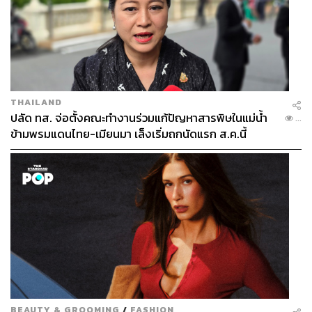
THAILAND
ปลัด ทส. จ่อตั้งคณะทำงานร่วมแก้ปัญหาสารพิษในแม่น้ำ
...
ข้ามพรมแดนไทย-เมียนมา เล็งเริ่มถกนัดแรก ส.ค.นี้
BEAUTY & GROOMING
/
FASHION