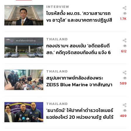
INTERVIEW
ไขรหัสตั้ง ผบ.ตร. ‘ความสามารถ
1.7K
vs อาวุโส’ และอนาคตการปฏิรูปสี
กากี กับ พล.ต.อ. เอก อังสนานนท์
THAILAND
กองปราบฯ สอบเข้ม ‘อดีตอธิบดี
612
สถ.’ คดีทุจริตสอบท้องถิ่น แจ้ง 6
ข้อหาหนัก จ่อชง ป.ป.ช. 12 ส.ค. นี้
THAILAND
สรุปมหากาพย์กล้องส่องพระ
589
ZEISS Blue Marine จากสัญญา
ผลิต 8.3 ล้าน สู่ข้อพิพาท ‘มา
เวลล์ฯ’ ฟ้อง ‘โทน บางแค’ ผิดนัด
THAILAND
จ่ายหนี้-แอบระบุแบรนด์
‘ธนารัตน์’ ให้ปากคำตำรวจไซเบอร์
489
แฉช่องโหว่ 20 หน่วยงานรัฐ ยันไร้
นัยทางการเมือง