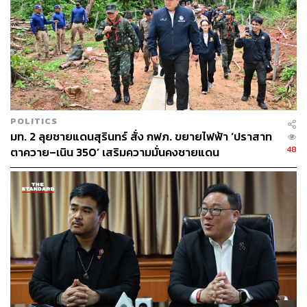
THE STANDARD TEAM
กองบรรณาธิการ THE STANDARD
ABOUT THE PHOTOGRAPHER
ณาฌารัฐ ภักดีอาสา
ช่างภาพข่าว ประจำสำนักข่าว THE
STANDARD
POLITICS
มท. 2 ลุยชายแดนสุรินทร์ สั่ง กฟภ. ขยายไฟฟ้า ‘ปราสาท
48
ตาควาย–เนิน 350’ เสริมความมั่นคงชายแดน