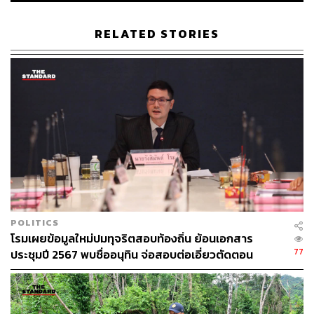
รถดําเนินการผ่านไปได้อีก 2 วาระที่เหลือ ก็เชื่อว่าการดําเนิน
การตาม MOA ยังเดินหน้าต่อ
RELATED STORIES
#วิกฤตชายแดนไทย-กัมพูชา
TAGS:
พรรคประชาชน
ชายแดนไทย-กัมพูชา
สถานการณ์ไทย-กัมพูชา
สมาชิกสภาผู้แทนราษฎร (สส.)
ณัฐพงษ์ เรืองปัญญาวุฒิ
POLITICS
โรมเผยข้อมูลใหม่ปมทุจริตสอบท้องถิ่น ย้อนเอกสาร
77
ประชุมปี 2567 พบชื่ออนุทิน จ่อสอบต่อเอี่ยวตัดตอน
128
ม.บูรพา หรือไม่
ABOUT THE AUTHOR