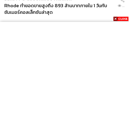
Rhode ทำยอดขายสูงถึง 893 ล้านบาทภายใน 1 วันกับ
...
ซัมเมอร์คอลเล็กชันล่าสุด
News
Wealth
Pop
Podcast
Video
Now
Opinion
Careers
Events
Privacy
About
Contact
Policy
FOR
ADVERTISING
MEMBERSHIP