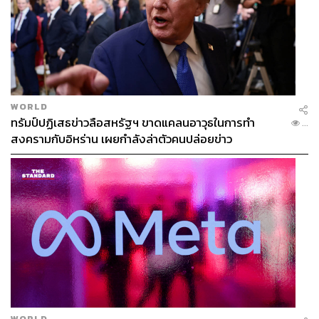
WORLD
ทรัมป์ปฏิเสธข่าวลือสหรัฐฯ ขาดแคลนอาวุธในการทำ
...
สงครามกับอิหร่าน เผยกำลังล่าตัวคนปล่อยข่าว
WORLD