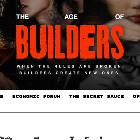
E
ECONOMIC FORUM
THE SECRET SAUCE​
OP