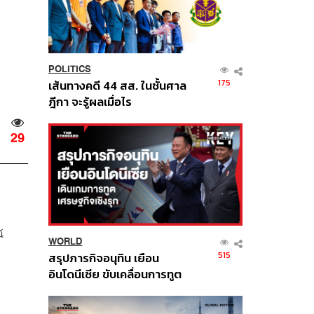
POLITICS
175
เส้นทางคดี 44 สส. ในชั้นศาล
ฎีกา จะรู้ผลเมื่อไร
29
์
WORLD
515
สรุปภารกิจอนุทิน เยือน
อินโดนีเซีย ขับเคลื่อนการทูต
เศรษฐกิจเชิงรุก ประกาศหุ้น
ส่วนยุทธศาสตร์ไทย –