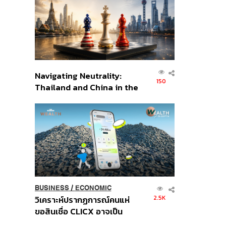
อินโดนีเซีย
Navigating Neutrality:
150
Thailand and China in the
Age of a New Global
Order
BUSINESS
/
ECONOMIC
2.5K
วิเคราะห์ปรากฏการณ์คนแห่
ขอสินเชื่อ CLICX อาจเป็น
เพียงยอดภูเขาน้ำแข็ง ของ