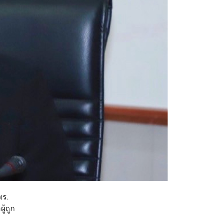
พร.
ู้ถูก