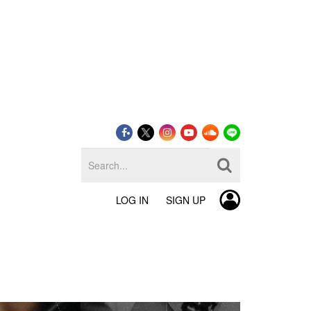
LOG IN
SIGN UP