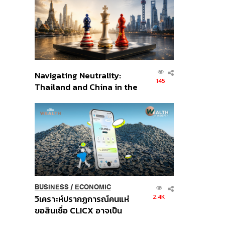
อินโดนีเซีย
Navigating Neutrality:
145
Thailand and China in the
Age of a New Global
Order
BUSINESS
/
ECONOMIC
2.4K
วิเคราะห์ปรากฏการณ์คนแห่
ขอสินเชื่อ CLICX อาจเป็น
เพียงยอดภูเขาน้ำแข็ง ของ