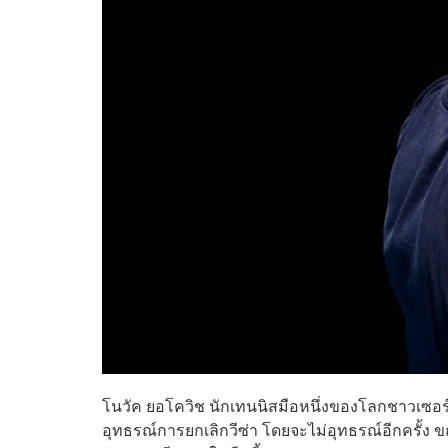
โนวัค ยอโควิช นักเทนนิสมือหนึ่งของโลกชาวเซอ
อุทธรณ์การยกเลิกวีซ่า โดยจะไม่อุทธรณ์อีกครั้ง ข