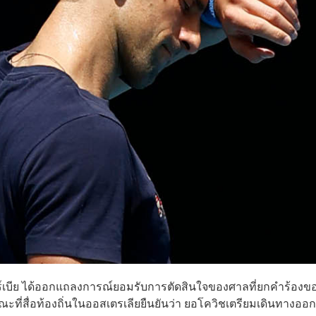
ร์เบีย ได้ออกแถลงการณ์ยอมรับการตัดสินใจของศาลที่ยกคำร้องข
ณะที่สื่อท้องถิ่นในออสเตรเลียยืนยันว่า ยอโควิชเตรียมเดินทางออ