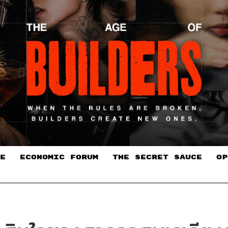
E
ECONOMIC FORUM
THE SECRET SAUCE​
OP