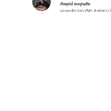
ดิษยุตม์ ธนบุญชัย
บรรณาธิการข่าวกีฬา สำนักข่า