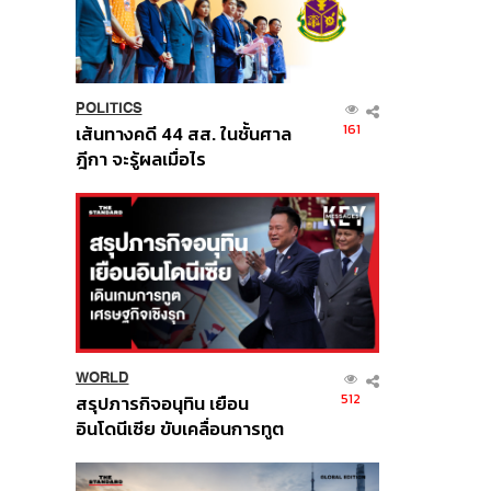
POLITICS
161
เส้นทางคดี 44 สส. ในชั้นศาล
ฎีกา จะรู้ผลเมื่อไร
WORLD
512
สรุปภารกิจอนุทิน เยือน
อินโดนีเซีย ขับเคลื่อนการทูต
เศรษฐกิจเชิงรุก ประกาศหุ้น
ส่วนยุทธศาสตร์ไทย –