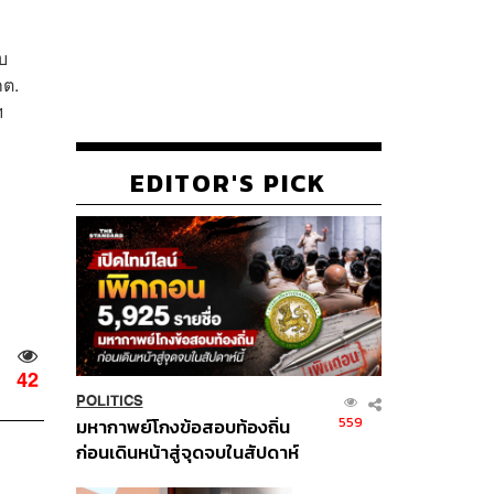
บ
กต.
ฯ
EDITOR'S PICK
42
POLITICS
559
มหากาพย์โกงข้อสอบท้องถิ่น
ก่อนเดินหน้าสู่จุดจบในสัปดาห์
นี้