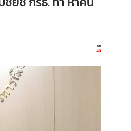
สมชัยชี้ กรธ. ทำ หาคน
43