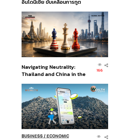
อินโดนีเซีย ขับเคลื่อนการทูต
เศรษฐกิจเชิงรุก ประกาศหุ้น
ส่วนยุทธศาสตร์ไทย –
อินโดนีเซีย
Navigating Neutrality:
166
Thailand and China in the
Age of a New Global
Order
BUSINESS
/
ECONOMIC