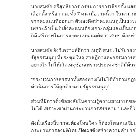
นายสมชัย ศรีสุทธิยากร กรรมการการเลือกตั้ง แสดง
เลือกตั้ง หรือ กกต. ทั้ง 7 คน เมื่อวานนี้ว่า ในนาม 
จากคะแนนที่ออกมา ตัวเองคิดว่าคะแนนดูเป็นธรรมช
เพราะถ้าเป็นใบสั่งคะแนนต้องเกาะกลุ่มและเป็นแ
ก็มีเสรีภาพในการลงคะแนน แต่คิดว่า สนช. ต้องทำ
นายสมชัย ยังวิเคราะห์อีกว่า เหตุที่ สนช. ไม่รับรอ
รัฐธรรมนูญ ที่ประชุมใหญ่ศาลฎีกาและกรรมการส
อย่างไร ไม่ให้เกิดเหตุซ้อนเพราะประเทศชาติมีต้น
“กระบวนการสรรหาทั้งสองทางยังไม่ได้ทำตามกฎหมา
ดำเนินการให้ถูกต้องตามรัฐธรรมนูญ”
ส่วนที่มีการตั้งข้อสงสัยในความรู้ความสามารถของว
ไม่ได้ เพราะเขาผ่านกระบวนการสรรหามา และก็
ดังนั้นเรื่องนี้หากจะต้องโทษใคร ก็ต้องโทษคนเขีย
กระบวนการลงมติโดยเปิดเผยซึ่งสร้างความลำบา