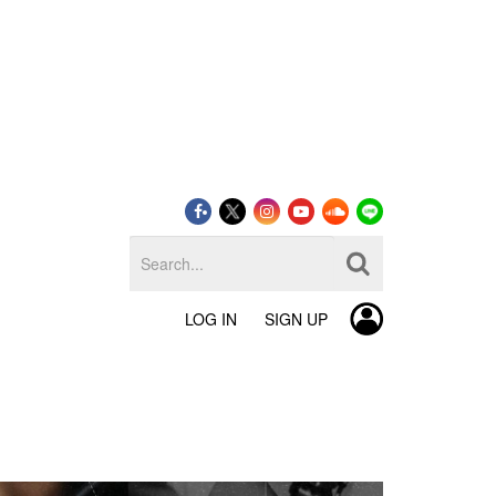
LOG IN
SIGN UP