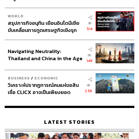
WORLD
สรุปภารกิจอนุทิน เยือนอินโดนีเซีย
514
ขับเคลื่อนการทูตเศรษฐกิจเชิงรุก
ประกาศหุ้นส่วนยุทธศาสตร์ไทย –
อินโดนีเซีย
Navigating Neutrality:
Thailand and China in the Age
149
of a New Global Order
BUSINESS
/
ECONOMIC
วิเคราะห์ปรากฏการณ์คนแห่ขอสิน
2.5K
เชื่อ CLICX อาจเป็นเพียงยอด
ภูเขาน้ำแข็ง ของปัญหาหนี้ครัว
เรือนไทยที่ถูกซุกไว้
LATEST STORIES