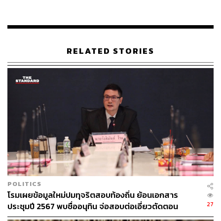
เคยประกอบธุรกิจผิดกฎหมาย เป็นหลักฐานเชิงประจักษ์ ถ้า
นายกรัฐมนตรีตอบไม่ดีเพียงพอ และไม่มีหลักฐานหักล้างกับ
ข้อเท็จจริงของพวกเราได้ จะเป็นคุณสมบัติติดตัวที่ไม่ควรจะ
ดำรงตำแหน่งนายกรัฐมนตรีต่อไป
RELATED STORIES
ขณะที่ ภูมิธรรม เวชยชัย รองนายกรัฐมนตรี และรัฐมนตรี
ว่าการกระทรวงกลาโหม ออกมาท้วงติงการใช้คำว่า ‘กี้กี้’ มี
ความหมายสองแง่สองง่ามนั้น ณัฐพงษ์กล่าวว่า ไม่อยากให้
คนเข้าใจผิดตีความไปในทางไม่ดี ถ้าเมื่อวานเราดูกระแส
สื่อมวลชน หรือกระแสสังคม ส่วนใหญ่เข้าใจคำนี้ดี ที่นาย
วิโรจน์ต้องการสื่อสาร อาจจะไปเกี่ยวข้องเรื่องของการ์ตูน
เรื่องของภาพยนตร์ในสมัยก่อน เพียงแต่สิ่งที่รองนายก
รัฐมนตรี ลุกขึ้นมาตีความ ส่วนตัวคิดว่าเป็นสิ่งที่เข้าใจผิด
การสื่อสารไปทางนั้น ไม่ได้สร้างภาพลักษณ์อะไรที่ดีใน
สังคม
POLITICS
โรมเผยข้อมูลใหม่ปมทุจริตสอบท้องถิ่น ย้อนเอกสาร
TAGS:
การหลบเลี่ยงภาษี
การอภิปรายไม่ไว้วางใจ
27
ประชุมปี 2567 พบชื่ออนุทิน จ่อสอบต่อเอี่ยวตัดตอน
ณัฐพงษ์ เรืองปัญญาวุฒิ
การซักฟอกรัฐบาล
ม.บูรพา หรือไม่
พรรคประชาชน
อภิปรายไม่ไว้วางใจ 2568