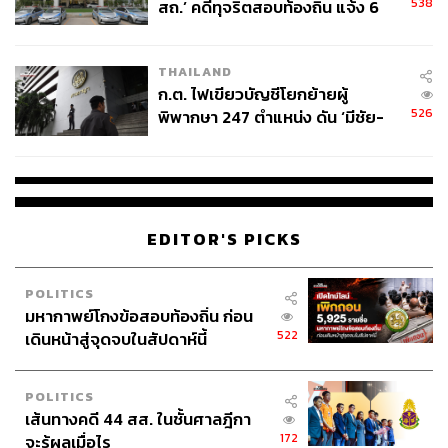
538
สถ.’ คดีทุจริตสอบท้องถิ่น แจ้ง 6
ข้อหาหนัก จ่อชง ป.ป.ช. 12 ส.ค. นี้
THAILAND
ก.ต. ไฟเขียวบัญชีโยกย้ายผู้
526
พิพากษา 247 ตำแหน่ง ดัน ‘มีชัย-
สรรพวิทย์’ คุมศาลอาญา-แพ่ง ‘วิธู
ร’ นั่งประธานศาลอุทธรณ์
EDITOR'S PICKS
POLITICS
มหากาพย์โกงข้อสอบท้องถิ่น ก่อน
522
เดินหน้าสู่จุดจบในสัปดาห์นี้
POLITICS
เส้นทางคดี 44 สส. ในชั้นศาลฎีกา
172
จะรู้ผลเมื่อไร