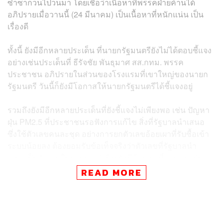
ซ้ำซากวนไปวนมา โดยเชื่อว่าเนื้อหาที่พรรคฝ่ายค้านได้
อภิปรายเมื่อวานนี้ (24 มีนาคม) เป็นเนื้อหาที่หนักแน่น เป็น
เรื่องดี
ทั้งนี้ ยังมีอีกหลายประเด็น ที่นายกรัฐมนตรียังไม่ได้ตอบชี้แจง
อย่างเช่นประเด็นที่ ธีรัจชัย พันธุมาศ สส.กทม. พรรค
ประชาชน อภิปรายในส่วนของโรงแรมที่เขาใหญ่ของนายก
รัฐมนตรี วันนี้ก็ยังมีโอกาสให้นายกรัฐมนตรีได้ชี้แจงอยู่
รวมถึงยังมีอีกหลายประเด็นที่ยังชี้แจงไม่เพียงพอ เช่น ปัญหา
ฝุ่น PM2.5 ที่ประชาชนรอฟังการแก้ไข สิ่งที่รัฐบาลนำเสนอ
ซึ่งใช้ตัวเลขคนละชุด อย่างการยกตัวเลขอ้อยเผาที่รับซื้อเข้า
ระบบน้อยลง ต้องยอมรับข้อเท็จจริงว่าตัวเลขที่รัฐบาลนำ
เสนอเป็นตัวเลขในระบบ แต่จริงๆยังมีอ้อยเผาที่ถูกขายอยู่นอก
ระบบจำนวนมาก ดังนั้น สิ่งที่ สส.พระประชาชนพยายามนำ
READ MORE
เสนอ ควรใช้ตัวเลขชี้วัดจากพื้นที่การเผา มากกว่า อีกมุมหนึ่ง
เนื้อหาในการตอบเมื่อวานรัฐบาลอาจไม่ชัดเจน
ส่วนกรณีเรื่องข้อกล่าวหาการหลบเลี่ยงภาษีของนายก