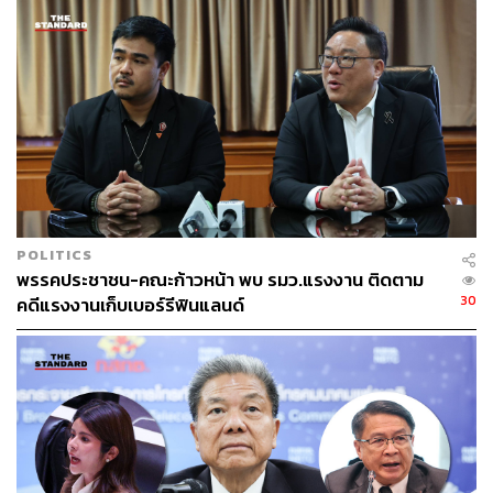
อภิปรายไม่ไว้วางใจ
รัฐบาล แพทองธาร ชินวัตร
โรงแรม Thames Valley เขาใหญ่
150
POLITICS
พรรคประชาชน-คณะก้าวหน้า พบ รมว.แรงงาน ติดตาม
30
คดีแรงงานเก็บเบอร์รีฟินแลนด์
ABOUT THE AUTHOR
THE STANDARD TEAM
กองบรรณาธิการ THE STANDARD
ABOUT THE PHOTOGRAPHER
ณาฌารัฐ ภักดีอาสา
ช่างภาพข่าว ประจำสำนักข่าว THE