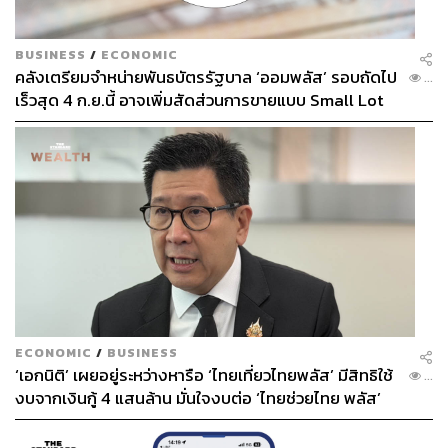
BUSINESS
/
ECONOMIC
คลังเตรียมจำหน่ายพันธบัตรรัฐบาล ‘ออมพลัส’ รอบถัดไป
...
เร็วสุด 4 ก.ย.นี้ อาจเพิ่มสัดส่วนการขายแบบ Small Lot
First มากขึ้น
ECONOMIC
/
BUSINESS
‘เอกนิติ’ เผยอยู่ระหว่างหารือ ‘ไทยเที่ยวไทยพลัส’ มีสิทธิใช้
...
งบจากเงินกู้ 4 แสนล้าน มั่นใจงบต่อ ‘ไทยช่วยไทย พลัส’
เฟส 2 มีเพียงพอ