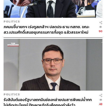
STANDARD
POLITICS
ภคมนจี้นายกฯ เร่งทูลเกล้าฯ ปลดประธาน กสทช. ขณะ
90
สว.เปรมศักดิ์เสนอยุบกรรมการทั้งชุด แล้วสรรหาใหม่
POLITICS
รังสิมันต์มองรัฐบาลถกมินอ่องหล่ายปมสารพิษแม่น้ำกก
48
ไม่เกิดประโยชน์ ปัญหาแท้จริงคือกองกำลังว้า