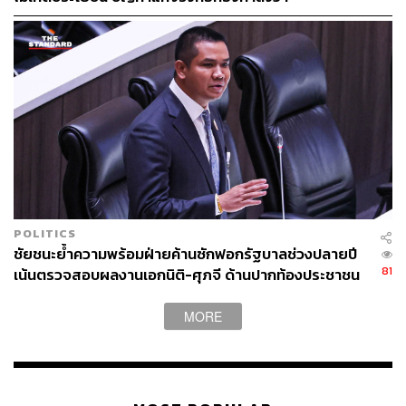
POLITICS
ชัยชนะย้ำความพร้อมฝ่ายค้านซักฟอกรัฐบาลช่วงปลายปี
81
เน้นตรวจสอบผลงานเอกนิติ-ศุภจี ด้านปากท้องประชาชน
MORE