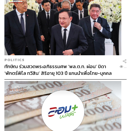
POLITICS
ทักษิณ ร่วมสวดพระอภิธรรมศพ ‘พล.ต.ท. ผ่อน’ บิดา
...
‘พักตร์พิไล ทวีสิน’ สิริอายุ 103 ปี แกนนำเพื่อไทย-บุคคล
หลากวงการร่วมอาลัย