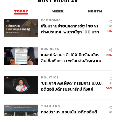
MOST POPULAR
TODAY
WEEK
MONTH
ECONOMIC
เทียบรายจ่ายบุคลากรรัฐ ไทย vs.
1.1K
ต่างประเทศ: พบภาษีทุก 100 บาท
ของคนไทยใช้ไปกับข้าราชการเฉียด
40 บาท
BUSINESS
แบงก์ไร้สาขา CLICX ปิดรับสมัคร
1K
สินเชื่อชั่วคราว พร้อมส่งสัญญาณ
เตือนกลุ่มกู้เงินผิดวัตถุประสงค์-ให้
ข้อมูลเท็จ เตรียมดำเนินคดีเด็ดขาด
POLITICS
‘ประภาศ คงเอียด’ กรรมการ ป.ป.ช.
569
อดีตอธิบดีกรมธนารักษ์ ถึงแก่
อนิจกรรม
THAILAND
กองปราบฯ สอบเข้ม ‘อดีตอธิบดี