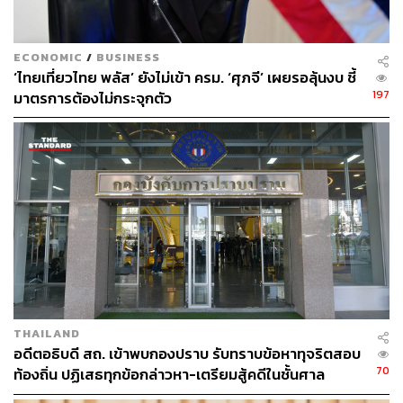
ECONOMIC
/
BUSINESS
‘ไทยเที่ยวไทย พลัส’ ยังไม่เข้า ครม. ‘ศุภจี’ เผยรอลุ้นงบ ชี้
197
มาตรการต้องไม่กระจุกตัว
THAILAND
อดีตอธิบดี สถ. เข้าพบกองปราบ รับทราบข้อหาทุจริตสอบ
70
ท้องถิ่น ปฏิเสธทุกข้อกล่าวหา-เตรียมสู้คดีในชั้นศาล