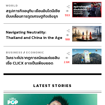
WORLD
สรุปภารกิจอนุทิน เยือนอินโดนีเซีย
553
ขับเคลื่อนการทูตเศรษฐกิจเชิงรุก
ประกาศหุ้นส่วนยุทธศาสตร์ไทย –
อินโดนีเซีย
Navigating Neutrality:
Thailand and China in the Age
188
of a New Global Order
BUSINESS
/
ECONOMIC
วิเคราะห์ปรากฏการณ์คนแห่ขอสิน
2.6K
เชื่อ CLICX อาจเป็นเพียงยอด
ภูเขาน้ำแข็ง ของปัญหาหนี้ครัว
เรือนไทยที่ถูกซุกไว้
LATEST STORIES