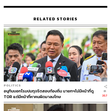
ABOUT THE AUTHOR
RELATED STORIES
THE STANDARD TEAM
กองบรรณาธิการ THE STANDARD
ABOUT THE PHOTOGRAPHER
ณาฌารัฐ ภักดีอาสา
ช่างภาพข่าว ประจำสำนักข่าว THE
STANDARD
POLITICS
อนุทินบอกโรมปมทุจริตสอบท้องถิ่น นายกฯไม่มีหน้าที่ดู
357
TOR แต่มีหน้าที่หาคนผิดมาลงโทษ