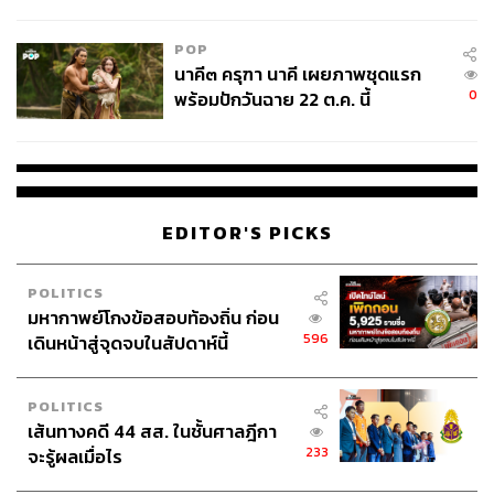
College Football
POP
นาคี๓ ครุฑา นาคี เผยภาพชุดแรก
0
พร้อมปักวันฉาย 22 ต.ค. นี้
EDITOR'S PICKS
POLITICS
มหากาพย์โกงข้อสอบท้องถิ่น ก่อน
596
เดินหน้าสู่จุดจบในสัปดาห์นี้
POLITICS
เส้นทางคดี 44 สส. ในชั้นศาลฎีกา
233
จะรู้ผลเมื่อไร