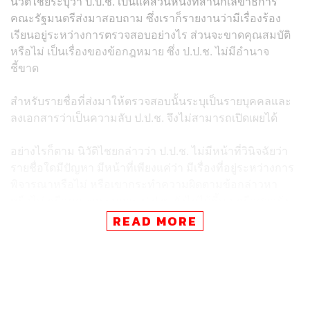
นิวัติไชยระบุว่า ป.ป.ช. เป็นแค่ส่วนหนึ่งที่สำนักเลขาธิการ
คณะรัฐมนตรีส่งมาสอบถาม ซึ่งเราก็รายงานว่ามีเรื่องร้อง
เรียนอยู่ระหว่างการตรวจสอบอย่างไร ส่วนจะขาดคุณสมบัติ
หรือไม่ เป็นเรื่องของข้อกฎหมาย ซึ่ง ป.ป.ช. ไม่มีอำนาจ
ชี้ขาด
สำหรับรายชื่อที่ส่งมาให้ตรวจสอบนั้นระบุเป็นรายบุคคลและ
ลงเอกสารว่าเป็นความลับ ป.ป.ช. จึงไม่สามารถเปิดเผยได้
อย่างไรก็ตาม นิวัติไชยกล่าวว่า ป.ป.ช. ไม่มีหน้าที่วินิจฉัยว่า
รายชื่อใดมีปัญหา มีหน้าที่เพียงแค่ว่า มีเรื่องที่อยู่ระหว่างการ
พิจารณาหรือไม่ หรือเขากระทำความผิดตามข้อกล่าวหา
หรือไม่ หรือคณะกรรมการ ป.ป.ช. ยังไม่ได้ชี้มูล หรือศาลยัง
ไม่ได้พิจารณาคดี ซึ่งมีความจำเป็นต้องแยกแยะ เพราะไม่ว่า
READ MORE
ใครก็สามารถถูกร้องมาที่ ป.ป.ช. ได้ แต่หากตรวจสอบแล้ว
ไม่มีมูลความผิดก็ถือว่าเขาไม่ใช่ผู้ที่กระทำความผิด ดังนั้น จึง
เป็นฐานข้อมูลที่เราแจ้งให้ทราบ ส่วนการนำข้อมูลไปใช้จะ
เป็นอำนาจของหน่วยงานอื่นที่เกี่ยวข้อง