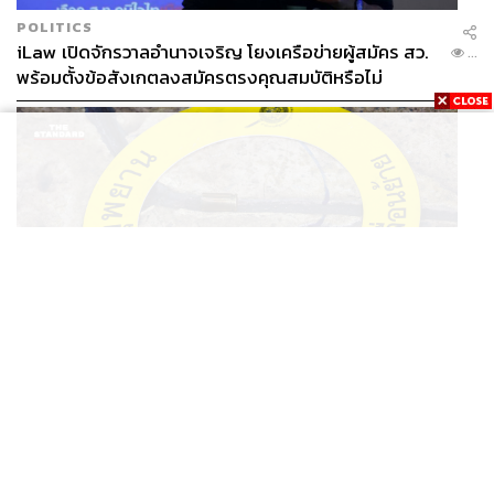
POLITICS
iLaw เปิดจักรวาลอำนาจเจริญ โยงเครือข่ายผู้สมัคร สว.
...
พร้อมตั้งข้อสังเกตลงสมัครตรงคุณสมบัติหรือไม่
THAILAND
รอง ผบช. ภ.1 เผย เก็บพยานหลักฐานเกี่ยวกับผู้ก่อเหตุยิง
...
ในโรงเรียนไปตรวจสอบทั้งหมดแล้ว