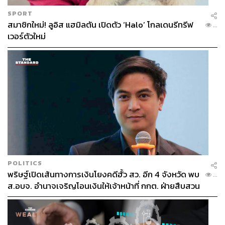
SPORT
สมาชิกใหม่! ลูอิส แฮมิลตัน เปิดตัว ‘Halo’ โกลเดนรีทรีฟ
...
เวอร์ตัวใหม่
POLITICS
พริษฐ์เปิดเส้นทางการเงินโยงคดีฮั้ว สว. อีก 4 จังหวัด พบ
...
ส.อบจ. อำนาจเจริญโอนเงินให้เจ้าหน้าที่ กกต. ฝ่ายสืบสวน