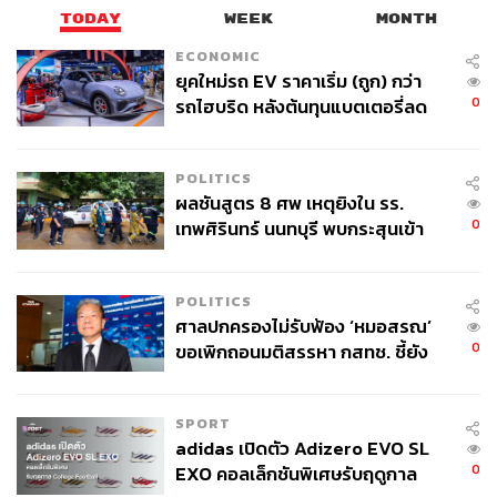
TODAY
WEEK
MONTH
ECONOMIC
ยุคใหม่รถ EV ราคาเริ่ม (ถูก) กว่า
0
รถไฮบริด หลังต้นทุนแบตเตอรี่ลด
ลง - จีนแห่บุกตลาดเกิดใหม่
POLITICS
ผลชันสูตร 8 ศพ เหตุยิงใน รร.
0
เทพศิรินทร์ นนทบุรี พบกระสุนเข้า
จุดสำคัญ ‘ศีรษะ-หน้าอก’ ครูถูกยิง
4 นัด จากระยะไกล
POLITICS
ศาลปกครองไม่รับฟ้อง ‘หมอสรณ’
0
ขอเพิกถอนมติสรรหา กสทช. ชี้ยัง
ไม่ใช่ผู้เดือดร้อนเสียหาย
SPORT
adidas เปิดตัว Adizero EVO SL
0
EXO คอลเล็กชันพิเศษรับฤดูกาล