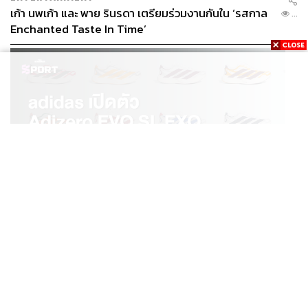
ในการพิจารณาอย่างรอบคอบ ซึ่งกระบวนทำงานดังกล่าวก็
เก้า นพเก้า และ พาย รินรดา เตรียมร่วมงานกันใน ‘รสกาล
...
เป็นส่วนที่ทำให้การดำเนินงานเกิดความล่าช้า ประกอบกับ
Enchanted Taste In Time’
เมื่อมีกฎหมาย ป.ป.ช. พ.ศ. 2561 ได้กำหนดบทเฉพาะกาลไว้
ว่า คดีเรื่องเก่าทั้งหมดที่ค้างการพิจารณาอยู่ จะต้องดำเนิน
การให้เสร็จสิ้นภายใน 3 ปี
เพราะฉะนั้นเจ้าหน้าที่จึงต้องเร่งรัดดำเนินการรวบรวมพยาน
หลักฐานและไต่สวน และคณะกรรมการ ป.ป.ช. ก็พยายามที่
จะดำเนินการพิจารณา แต่เนื่องจากกระบวนการวินิจฉัย
สำนวนไต่สวนพยานหลักฐานต่างๆ ของคณะกรรมการ
ป.ป.ช. เป็นเรื่องของความรอบคอบ ระมัดระวัง เพราะเป็น
เรื่องของการกล่าวหาที่อาจกระทบสิทธิของผู้ถูกกล่าวหา ซึ่ง
โทษก็ค่อนข้างจะรุนแรง คณะกรรมการ ป.ป.ช. จึงต้องใช้
SPORT
adidas เปิดตัว Adizero EVO SL EXO คอลเล็กชันพิเศษ
ระยะเวลาในการวินิจฉัย เพื่อให้เกิดความครบถ้วนและให้
...
รับฤดูกาล College Football
ความเป็นธรรม
สาเหตุที่ ป.ป.ช. ทำงานล่าช้า