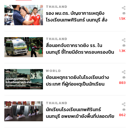
THAILAND
รอง ผบ.ตร. บัญชาการเหตุยิง
1.5K
โรงเรียนเทพศิรินทร์ นนทบุรี สั่ง
ค้นหา 2 รอบยืนยันไร้คนติดค้าง พบ
ศพปู่-ย่าที่บ้านพักผู้ก่อเหตุ
THAILAND
สื่อนอกจับตากราดยิง รร. ใน
1.3K
นนทบุรี ชี้ไทยมีอัตราครอบครองปืน
เลขาธิการคณะกรรมการ ป.ป.ช. ยกตัวอย่างคดีใหญ่และ
สูงในระดับต้นของภูมิภาค
สำคัญในปี 2566 เช่น กรณีกล่าวหา ประจวบ ธรณี เมื่อครั้ง
WORLD
ดำรงตำแหน่งนายช่างโยธา ระดับชำนาญงาน ส่วนพัฒนา
ย้อนเหตุกราดยิงในโรงเรียนต่าง
และฟื้นฟูแหล่งน้ำ สำนักทรัพยากรน้ำ ภาค 4 จังหวัด
883
ประเทศ ที่ผู้ก่อเหตุเป็นนักเรียน
ขอนแก่น ร่ำรวยผิดปกติ
คณะกรรมการ ป.ป.ช. มีมติชี้มูลความผิด
THAILAND
อรรถพงษ์ แซ่แต้ นายกเทศมนตรี ตำบลแม่ตืน อำเภอลี้
นักเรียนโรงเรียนเทพศิรินทร์
จังหวัดลำพูน ร่ำรวยผิดปกติ
862
นนทบุรี อพยพเข้ายังพื้นที่ปลอดภัย
ทรงศักดิ์ สุทัศน์ ณ อยุธยา เมื่อครั้งดำรงตำแหน่งผู้
ชั่วคราว หลังเหตุใช้อาวุธปืนภายใน
อำนวยการฝ่ายปฏิบัติการและซ่อมบำรุง สำนักงาน
โรงเรียนคลี่คลาย