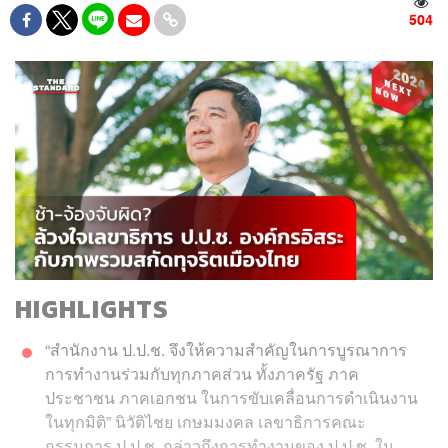
504
HIGHLIGHTS
“สำนักงาน ป.ป.ช. จึงให้ความสำคัญในการบูรณาการ
การทำงานร่วมกับทุกภาคส่วน ทั้งภาครัฐ ภาค
ประชาชน ภาคเอกชน ในการขับเคลื่อนการดำเนินงาน
ในทุกมิติ” นิวัติไชย เกษมมงคล เลขาธิการคณะ
กรรมการ ป.ป.ช. กล่าวถึงการทำงานของ ป.ป.ช. ใน