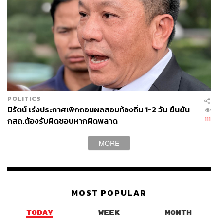
และส่วนที่เหลือจะเป็นเรื่องซ้ำ ยุติเรื่อง และไม่รับไว้พิจารณา
หรือไม่อยู่ในอำนาจหน้าที่
ขณะที่ผลการดำเนินงานด้านปราบปรามการทุจริตประจำ
ปีงบประมาณ 2566 มีเรื่องที่ตั้งไต่สวนทั้งสิ้น 1,539 เรื่อง
ดำเนินการไต่สวนแล้วเสร็จ 540 เรื่อง จำแนกเป็นการชี้มูล
ความผิดทั้งสิ้น 466 เรื่อง, ข้อกล่าวหาตกไปหรือยุติการ
สอบสวน 45 เรื่อง, ส่งเรื่องให้ผู้บังคับบัญชาหรือผู้มีอำนาจแต่ง
ตั้งถอดถอน (ดำเนินการตามมาตรา 64) 26 เรื่อง และส่ง ฮั้ว
POLITICS
(มาตรา 14 (2)) 3 เรื่อง
นิรัตน์ เร่งประกาศเพิกถอนผลสอบท้องถิ่น 1-2 วัน ยืนยัน
111
กสถ.ต้องรับผิดชอบหากผิดพลาด
ป.ป.ช. วินิจฉัยคดีใหญ่และสำคัญในปี 2566
MORE
MOST POPULAR
TODAY
WEEK
MONTH