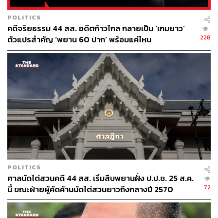
POLITICS
คดีจริยธรรม 44 สส. อดีตก้าวไกล กลายเป็น ‘เกมยาว’
228
ตัวแปรสำคัญ ‘พยาน 60 ปาก’ พร้อมแค่ไหน
ในรอบปีที่ผ่านมา (ปีงบประมาณ 2566) มีสถิติการรับเรื่อง
ร้องเรียนทั้งสิ้น 9,066 เรื่อง แบ่งออกเป็นประเภทเรื่องกล่าว
หา
ประเภทที่ 1 กลุ่มที่ส่วนใหญ่มีรายละเอียดคำกล่าวหา
ครบถ้วน 6,815 เรื่อง ได้แก่ หนังสือร้องเรียน หนังสือ
ราชการ ร้องเรียนด้วยวาจา และเหตุอันควรสงสัย (ของ
คณะกรรมการ ป.ป.ช.)
ประเภทที่ 2 กลุ่มที่ส่วนใหญ่มีรายละเอียดคำกล่าว
หาไม่ครบถ้วน 2,251 เรื่อง ได้แก่ บัตรสนเท่ห์ เว็บไซต์
แจ้งเบาะแส และคำกล่าวหาไม่ปรากฏชื่อ
POLITICS
ศาลนัดไต่สวนคดี 44 สส. เริ่มสืบพยานฝั่ง ป.ป.ช. 25 ส.ค.
โดยทั้ง 2 ประเภทมีเรื่องที่รับไว้ตรวจสอบเบื้องต้น (รับดำเนิน
72
นี้ ขณะฝ่ายผู้คัดค้านนัดไต่สวนยาวถึงกลางปี 2570
การเอง) 3,695 เรื่อง เรื่องที่ส่งให้หน่วยงานอื่นดำเนินการ
(ตามมติ) 2,627 เรื่อง เรื่องที่อยู่ระหว่างดำเนินการ 491 เรื่อง