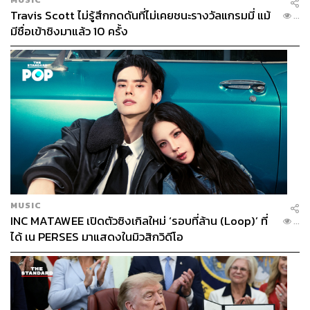
Travis Scott ไม่รู้สึกกดดันที่ไม่เคยชนะรางวัลแกรมมี่ แม้
การเปิดเผยข้อมูลในระบบสารสนเทศ ได้แก่ เปิดเผยเรื่องที่มี
...
มีชื่อเข้าชิงมาแล้ว 10 ครั้ง
การไต่สวนไปแล้ว การแสดงข้อกล่าวหาของผู้ถูกกล่าวหา
โดยรวม และผลการดำเนินการที่อยู่ในระหว่างการรวบรวม
พยานหลักฐาน เพื่อเผยแพร่ทางสารสนเทศ
“เบื้องต้นได้ดำเนินการถึงขั้นตอนการตรวจสอบความแม่นยำ
ของระบบ เพื่อให้เกิดข้อผิดพลาดน้อยที่สุด” นิวัติไชยกล่าว
เสียงวิพากษ์วิจารณ์ ป.ป.ช. ทำงานช้า
MUSIC
INC MATAWEE เปิดตัวซิงเกิลใหม่ ‘รอบที่ล้าน (Loop)’ ที่
...
ได้ เน PERSES มาแสดงในมิวสิกวิดีโอ