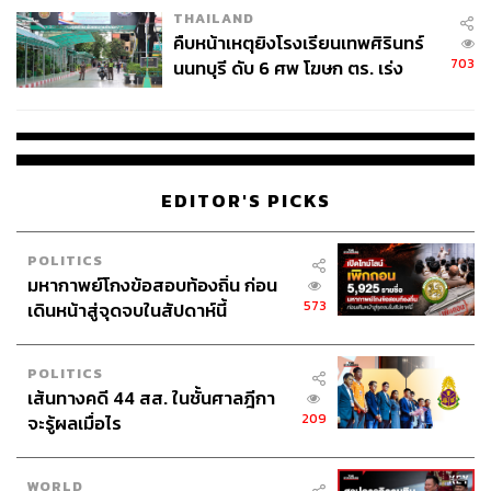
พัฒนาพิงคนคร (องค์การมหาชน) ร่ำรวยผิดปกติ
THAILAND
คืบหน้าเหตุยิงโรงเรียนเทพศิรินทร์
ประหยัด พวงจำปา รองเลขาธิการคณะกรรมการ
703
นนทบุรี ดับ 6 ศพ โฆษก ตร. เร่ง
ป.ป.ช. ร่ำรวยผิดปกติ โดยมีทรัพย์สินมากผิดปกติ หรือมี
สอบปมขโมยปืนปู่ก่อเหตุ
ทรัพย์สินเพิ่มขึ้นมากผิดปกติ รวมมูลค่า
658,680,980.32 บาท
สมหมาย จันทร์ฉาย นายกองค์การบริหารส่วนตำบล
หนองขาม อำเภอศรีราชา จังหวัดชลบุรี ร่ำรวยผิดปกติ
EDITOR'S PICKS
รวมมูลค่าทรัพย์สิน 119,327,444.22 บาท
พ.ต.อ. ธิติสรรค์ อุทธนผล หรือผู้กำกับโจ้ เมื่อครั้งดำรง
ตำแหน่งผู้กำกับการสถานีตำรวจภูธรเมืองนครสวรรค์
POLITICS
ร่ำรวยผิดปกติ รวมมูลค่ากว่า 1,358 ล้านบาท
มหากาพย์โกงข้อสอบท้องถิ่น ก่อน
ชนม์สวัสดิ์ อัศวเหม (เสียชีวิต) เมื่อครั้งดำรงตำแหน่ง
573
เดินหน้าสู่จุดจบในสัปดาห์นี้
นายกองค์การบริหารส่วนจังหวัดสมุทรปราการ กับพวก
ร่วมกันพิจารณาและอนุมัติเบิกจ่ายเงินอุดหนุนให้กับวัด
POLITICS
ในพื้นที่จังหวัดสมุทรปราการ โดยมิชอบ
เส้นทางคดี 44 สส. ในชั้นศาลฎีกา
อธิบดีกรมอุทยานแห่งชาติ สัตว์ป่า และพันธุ์พืช เรียกรับ
209
จะรู้ผลเมื่อไร
เงินจากผู้ใต้บังคับบัญชาทั่วประเทศ
สุชาติ เตชจักรเสมา ประธานกรรมการองค์การคลัง
WORLD