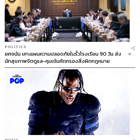
POLITICS
ยศชนัน เคาะแผนความปลอดภัยในรั้วโรงเรียน 90 วัน ส่ง
...
นักสุขภาพจิตดูแล-คุมเข้มคัดกรองสิ่งผิดกฎหมาย
ทั้งนี้ การเผยแพร่ข้อมูลให้ประชาชนรับรู้ยังคงเป็นปัญหา
สำคัญ หากกฎหมายเขียนไว้คลุมเครือ เราก็เดินลำบาก
เพราะจะส่งผลกระทบต่อสิทธิของเจ้าของข้อมูล ซึ่งอาจต้อง
นำมาวินิจฉัยเป็นรายบุคคลไป ในส่วนของเป้าหมายที่กำลัง
ผลักดันให้สำเร็จคือดำเนินการตามแผนที่กำหนดไว้เกี่ยวกับ
MUSIC