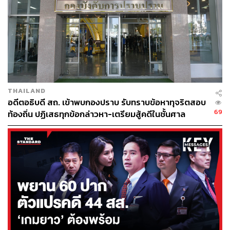
การป้องกันและปราบปรามการทุจริตและประพฤติมิชอบ
อย่างมีบูรณาการ ซึ่งเป็นเรื่องที่มีความสำคัญต่อการพัฒนา
ประเทศในภาพรวม ช่วยส่งเสริมให้ภาครัฐมีความโปร่งใส
ปลอดการทุจริตและประพฤติมิชอบ การดำเนินงานของภาค
รัฐเป็นไปอย่างมีประสิทธิภาพ
สถิติการรับเรื่องเรียนในปีงบประมาณ 2566
THAILAND
อดีตอธิบดี สถ. เข้าพบกองปราบ รับทราบข้อหาทุจริตสอบ
69
ท้องถิ่น ปฏิเสธทุกข้อกล่าวหา-เตรียมสู้คดีในชั้นศาล