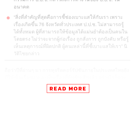
อนาคต
“สิ่งที่สำคัญที่สุดคือการชี้ช่องเบาะแสให้กับเรา เพราะ
เรื่องเกิดขึ้น 76 จังหวัดทั่วประเทศ ป.ป.ช. ไม่สามารถรู้
ได้ทั้งหมด ผู้ที่สามารถให้ข้อมูลได้แม่นยำต้องเป็นคนใน
โดยตรง ไม่ว่าจะจากผู้ก่อเรื่อง ถูกสั่งการ ถูกบังคับ หรือรู้
เห็นเหตุการณ์ที่ผิดปกติ ผู้คนเหล่านี้ที่ชี้เบาะแสให้เรา” นิ
วัติไชยกล่าว
ถือว่าปีที่ผ่านๆ มา การทุจริตคอร์รัปชันภายในประเทศไทยยัง
มีให้เห็นเรื่อยมาและเป็นเรื่องที่คุ้นชินเสียแล้ว อย่างไรก็ตาม
ยังมีหน่วยงานอิสระอย่างสำนักงานคณะกรรมการป้องกัน
READ MORE
การทุจริตแห่งชาติ (ป.ป.ช.) ที่คอยเป็นหูเป็นตาแทนพี่น้อง
ประชาชน แต่ก็ยังมีกระแสวิพากษ์วิจารณ์ตามมาอยู่ดีว่าการ
ทำงานของ ป.ป.ช. ช่วงที่ผ่านมานั้นอาจมีความล่าช้า
THE STANDARD ได้มีโอกาสคุยกับ ‘นิวัติไชย เกษมมงคล’
เลขาธิการคณะกรรมการ ป.ป.ช. ถึงการ ‘ป้องกันและปราบ
ปราม’ รวมถึงเรื่องร้องเรียนเกี่ยวกับการทุจริตในรูปแบบต่างๆ