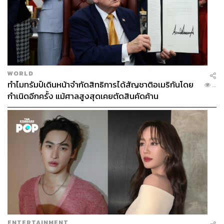
ขณะเดียวกันเสียงวิพากษ์วิจารณ์ที่ตามมาเสมอคือ ‘ป.ป.ช.
WORLD
ทำงานช้า’ ประเด็นนี้เลขาธิการคณะกรรมการ ป.ป.ช.
ทำไมทรัมป์เดินหน้าจำกัดสิทธิการได้สัญชาติอเมริกันโดย
...
กำเนิดอีกครั้ง แม้ศาลสูงสุดเคยตัดสินคัดค้าน
ยอมรับและอธิบายว่า สำนักงาน ป.ป.ช. เป็นหนึ่งในหน่วยงาน
ที่ทำหน้าที่ในกระบวนการยุติธรรมชั้นต้น ดำเนินการโดยใช้
ระบบการไต่สวน ซึ่งจะแตกต่างจากการดำเนินการของ
พนักงานสอบสวน (ตำรวจ) ตามประมวลกฎหมายวิธี
พิจารณาความอาญา (ป.วิอาญา) ซึ่งเป็นระบบกล่าวหา
“การไต่สวนของคณะกรรมการ ป.ป.ช. กฎหมายเปิดโอกาส
และให้สิทธิเพื่อให้ความเป็นธรรมกับผู้ถูกกล่าวหา” โดย
สามารถนำพยานหลักฐานเข้ามาสู่ขั้นตอนการพิจารณาของ
คณะกรรมการ ป.ป.ช. ได้ทุกขั้นตอน เปิดโอกาสผู้ถูกกล่าวหา
ได้ชี้แจงตลอดเวลา และคณะกรรมการ ป.ป.ช. ก็ต้องใช้เวลา
ENTERTAINMENT