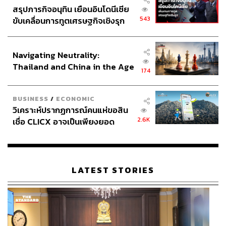
สินค้า พร้อมพวก ทุจริตต่อตำแหน่งหน้าที่ กรณีจัดซื้อ
สรุปภารกิจอนุทิน เยือนอินโดนีเซีย
ถุงมือยาง 500,000,000 กล่อง ระหว่างองค์การคลัง
543
ขับเคลื่อนการทูตเศรษฐกิจเชิงรุก
สินค้า กับบริษัท การ์เดียนโกลฟส์ จำกัด มูลค่ากว่า
ประกาศหุ้นส่วนยุทธศาสตร์ไทย –
112,500,000,000 บาท
อินโดนีเซีย
ภุชงค์ โพธิกุฎสัย เมื่อครั้งดำรงตำแหน่งผู้ว่าราชการ
Navigating Neutrality:
จังหวัดกาฬสินธุ์ ร่ำรวยผิดปกติ รวมมูลค่า 10,045,000
Thailand and China in the Age
174
บาท
of a New Global Order
อิทธิพล คุณปลื้ม รัฐมนตรีว่าการกระทรวงวัฒนธรรม
เมื่อครั้งดำรงตำแหน่งนายกเมืองพัทยา อำเภอ
BUSINESS
/
ECONOMIC
บางละมุง จังหวัดชลบุรี กับพวก มีส่วนได้ส่วนเสียในการ
วิเคราะห์ปรากฏการณ์คนแห่ขอสิน
2.6K
ก่อสร้างโครงการวอเตอร์ฟร้อนท์ สวีท แอนด์ เรสซิเดน
เชื่อ CLICX อาจเป็นเพียงยอด
ภูเขาน้ำแข็ง ของปัญหาหนี้ครัว
ท์ (ปัจจุบันคือโครงการวอเตอร์ฟร้อนท์ คอนโดมิเนียม
เรือนไทยที่ถูกซุกไว้
พัทยา ไทยแลนด์) บริเวณเชิงเขาพระตำหนัก เมือง
พัทยา จังหวัดชลบุรี และออกใบอนุญาตก่อสร้างอาคาร
และพิจารณาต่อใบอนุญาตก่อสร้างอาคารโดยมิชอบ
LATEST STORIES
ด้วยกฎหมาย เป็นต้น
ประชาชนสามารถรับรู้ข้อมูลคดีที่ ป.ป.ช. กำลังไต่สวนได้