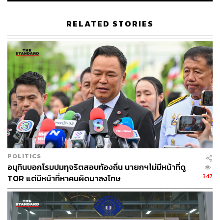
RELATED STORIES
“สำนักงาน ป.ป.ช. ตระหนักดีว่า การป้องกันและปราบปราม
การทุจริตเป็นเรื่องที่จะต้องอาศัยพลังจากทุกภาคส่วนในการ
ร่วมมือกันขับเคลื่อนการดำเนินงานในทุกมิติด้วยความเข้ม
แข็ง เพื่อให้บรรลุตามเป้าหมายยุทธศาสตร์ชาติฯ และแผนแม่
บทฯ สำนักงาน ป.ป.ช. จึงให้ความสำคัญในการบูรณาการ
การทำงานร่วมกับทุกภาคส่วน ทั้งภาครัฐ ภาคประชาชน
ภาคเอกชน ในการขับเคลื่อนการดำเนินงานในทุกมิติ”
POLITICS
อนุทินบอกโรมปมทุจริตสอบท้องถิ่น นายกฯไม่มีหน้าที่ดู
นิวัติไชยกล่าวถึงแนวทางการทำงานของสำนักงาน ป.ป.ช.
347
TOR แต่มีหน้าที่หาคนผิดมาลงโทษ
ตามบทบัญญัติของรัฐธรรมนูญแห่งราชอาณาจักรไทย พ.ศ.
2560 และพระราชบัญญัติประกอบรัฐธรรมนูญว่าด้วยการ
ป้องกันและปราบปรามการทุจริต พ.ศ. 2561 เพื่อขับเคลื่อน