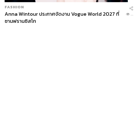
FASHION
Anna Wintour ประกาศจัดงาน Vogue World 2027 ที่
...
ซานฟรานซิสโก
News
Wealth
Pop
Podcast
Video
Now
Opinion
Careers
Events
Privacy
About
Contact
Policy
FOR
ADVERTISING
MEMBERSHIP