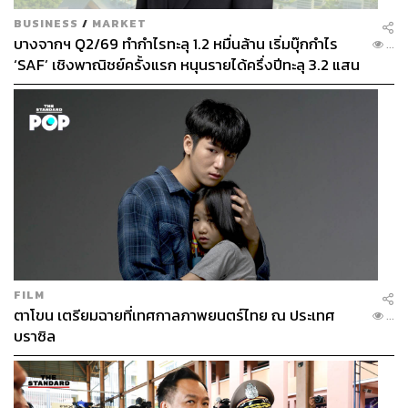
BUSINESS
/
MARKET
บางจากฯ Q2/69 ทำกำไรทะลุ 1.2 หมื่นล้าน เริ่มบุ๊กกำไร
...
‘SAF’ เชิงพาณิชย์ครั้งแรก หนุนรายได้ครึ่งปีทะลุ 3.2 แสน
ล้าน
FILM
ตาโขน เตรียมฉายที่เทศกาลภาพยนตร์ไทย ณ ประเทศ
...
บราซิล