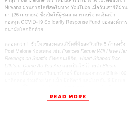
Nirvana ผ่านการไลฟ์สตรีมทาง YouTube เมื่อวันเสาร์ที่ผ่าน
มา (25 เมษายน) ซึ่งเปิดให้ผู้ชมสามารถบริจาคเงินเข้า
กองทุน COVID-19 Solidarity Response Fund ขององค์การ
อนามัยโลกอีกด้วย
ตลอดกว่า 1 ชั่วโมงของคอนเสิร์ตที่มียอดวิวเกิน 5 ล้านครั้ง
Post Malone ร้องเพลง เช่น
Frances Farmer Will Have Her
Revenge on Seattle
เปิดคอนเสิร์ต,
Heart-Shaped Box,
Lithium, Come As You Are
และเปิดโชว์ด้วย
In Bloom
นอกจากนี้ยังได้ ทราวิส บาร์เกอร์ มือกลองจากวง Blink-182
มาตีกลอง ร่วมด้วย นิค แม็ก มือกีตาร์ และไบรอัน ลี มือเบส
โดยตอนนี้ก็ระดมเงินได้แล้ว
4,035,361 ดอลลาร์ หรือราว
130 ล้านบาท ซึ่งทาง Google ก็จะช่วยบริจาคเพิ่มอีก 5 ล้าน
READ MORE
ดอลลาร์ หากยอดบริจาคเงินถึงเช่นกัน
นอกเหนือจากนั้น คอร์ตนีย์ เลิฟ ภรรยาม่ายของ เคิร์ต​ โคเบน
อดีตนักร้องนำวง Nirvana ที่เสียชีวิตไปเมื่อวันที่ 4 เมษายน
1994 ได้ขอบคุณ Post Malone ผ่านโซเชียลมีเดียของเธอ