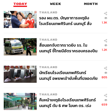
TODAY
WEEK
MONTH
THAILAND
รอง ผบ.ตร. บัญชาการเหตุยิง
1.3K
โรงเรียนเทพศิรินทร์ นนทบุรี สั่ง
ค้นหา 2 รอบยืนยันไร้คนติดค้าง พบ
ศพปู่-ย่าที่บ้านพักผู้ก่อเหตุ
THAILAND
สื่อนอกจับตากราดยิง รร. ใน
1.2K
นนทบุรี ชี้ไทยมีอัตราครอบครองปืน
สูงในระดับต้นของภูมิภาค
THAILAND
นักเรียนโรงเรียนเทพศิรินทร์
805
นนทบุรี อพยพเข้ายังพื้นที่ปลอดภัย
ชั่วคราว หลังเหตุใช้อาวุธปืนภายใน
โรงเรียนคลี่คลาย
THAILAND
คืบหน้าเหตุยิงโรงเรียนเทพศิรินทร์
659
นนทบุรี ดับ 6 ศพ โฆษก ตร. เร่ง