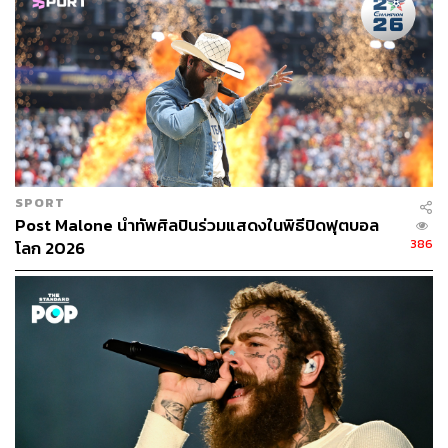
ABOUT THE AUTHOR
คริสตอฟเฟอร์ สเวนซัน
บรรณาธิการแฟชั่นและคัลเจอร์ต่างประเทศ
ประจำสำนักข่าว THE STANDARD
SPORT
Post Malone นำทัพศิลปินร่วมแสดงในพิธีปิดฟุตบอล
386
โลก 2026