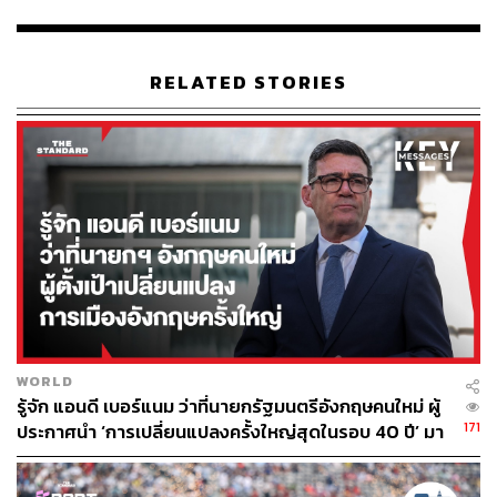
13.00 น.
ภาพ: Matt Winkelmeyer / Getty Images for dcp
RELATED STORIES
พิสูจน์อักษร: ภาสิณี เพิ่มพันธุ์พงศ์
อ้างอิง:
https://www.billboard.com/articles/columns/hip-hop/9
365661/post-malone-nirvana-tribute-livestream
TAGS:
Nirvana
Post Malone
เชื้อไวรัสโคโรนา
WORLD
รู้จัก แอนดี เบอร์แนม ว่าที่นายกรัฐมนตรีอังกฤษคนใหม่ ผู้
171
ประกาศนำ ‘การเปลี่ยนแปลงครั้งใหญ่สุดในรอบ 40 ปี’ มา
154
สู่การเมืองอังกฤษ