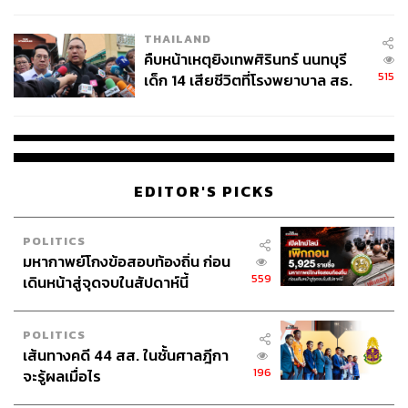
สอบปมขโมยปืนปู่ก่อเหตุ
THAILAND
คืบหน้าเหตุยิงเทพศิรินทร์ นนทบุรี
515
เด็ก 14 เสียชีวิตที่โรงพยาบาล สธ.
ยืนยันครูเสียชีวิต 5 ราย เจ็บ 22
ราย
EDITOR'S PICKS
POLITICS
มหากาพย์โกงข้อสอบท้องถิ่น ก่อน
559
เดินหน้าสู่จุดจบในสัปดาห์นี้
POLITICS
เส้นทางคดี 44 สส. ในชั้นศาลฎีกา
196
จะรู้ผลเมื่อไร