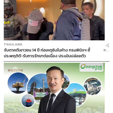
THAILAND
จับตาคดีเยาวชน 14 ปี ก่อเหตุยิงในห้าง กรมพินิจฯ ชี้
...
ประพฤติดี-รับการรักษาต่อเนื่อง ประเมินปล่อยตัว