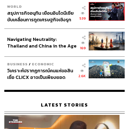
WORLD
สรุปภารกิจอนุทิน เยือนอินโดนีเซีย
539
ขับเคลื่อนการทูตเศรษฐกิจเชิงรุก
ประกาศหุ้นส่วนยุทธศาสตร์ไทย –
อินโดนีเซีย
Navigating Neutrality:
Thailand and China in the Age
169
of a New Global Order
BUSINESS
/
ECONOMIC
วิเคราะห์ปรากฏการณ์คนแห่ขอสิน
2.6K
เชื่อ CLICX อาจเป็นเพียงยอด
ภูเขาน้ำแข็ง ของปัญหาหนี้ครัว
เรือนไทยที่ถูกซุกไว้
LATEST STORIES