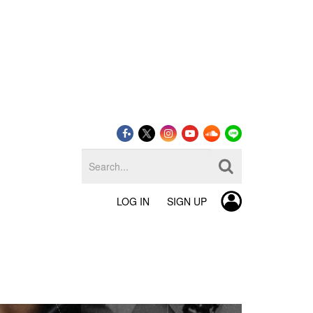
LOG IN
SIGN UP