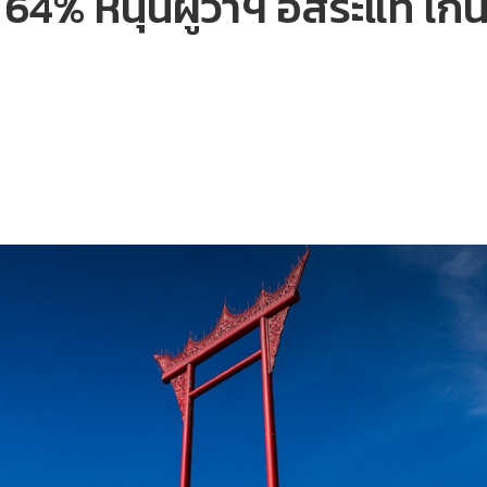
64% หนุนผู้ว่าฯ อิสระแท้ เกินค