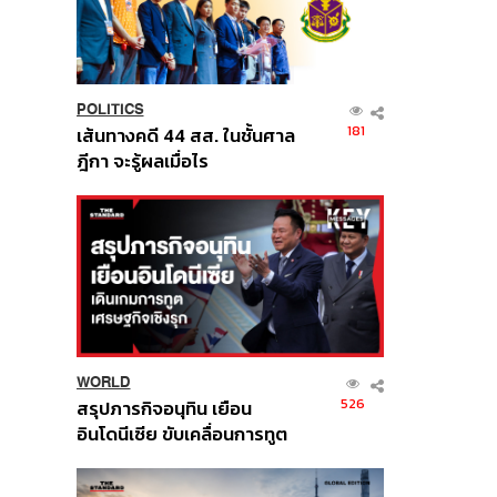
POLITICS
181
เส้นทางคดี 44 สส. ในชั้นศาล
ฎีกา จะรู้ผลเมื่อไร
WORLD
526
สรุปภารกิจอนุทิน เยือน
อินโดนีเซีย ขับเคลื่อนการทูต
เศรษฐกิจเชิงรุก ประกาศหุ้น
ส่วนยุทธศาสตร์ไทย –