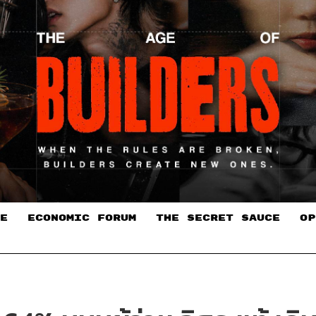
E
ECONOMIC FORUM
THE SECRET SAUCE​
OP