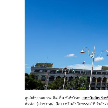
ศูนย์สำรวจความคิดเห็น ‘นิด้าโพล’
สถาบันบัณฑิต
หัวข้อ ‘ผู้ว่าฯ กทม. อิสระหรือสังกัดพรรค’ ที่กำล