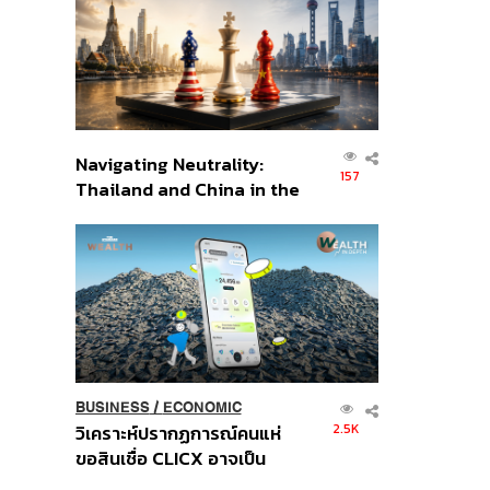
อินโดนีเซีย
Navigating Neutrality:
157
Thailand and China in the
Age of a New Global
Order
BUSINESS
/
ECONOMIC
2.5K
วิเคราะห์ปรากฏการณ์คนแห่
ขอสินเชื่อ CLICX อาจเป็น
เพียงยอดภูเขาน้ำแข็ง ของ