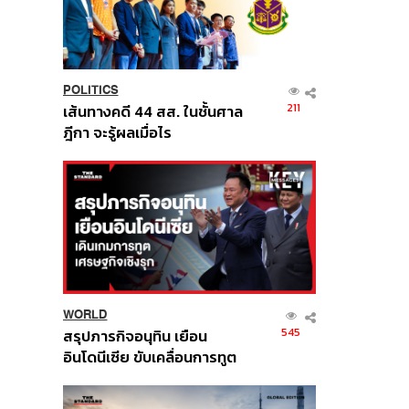
POLITICS
211
เส้นทางคดี 44 สส. ในชั้นศาล
ฎีกา จะรู้ผลเมื่อไร
WORLD
545
สรุปภารกิจอนุทิน เยือน
อินโดนีเซีย ขับเคลื่อนการทูต
เศรษฐกิจเชิงรุก ประกาศหุ้น
ส่วนยุทธศาสตร์ไทย –