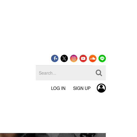
LOG IN
SIGN UP