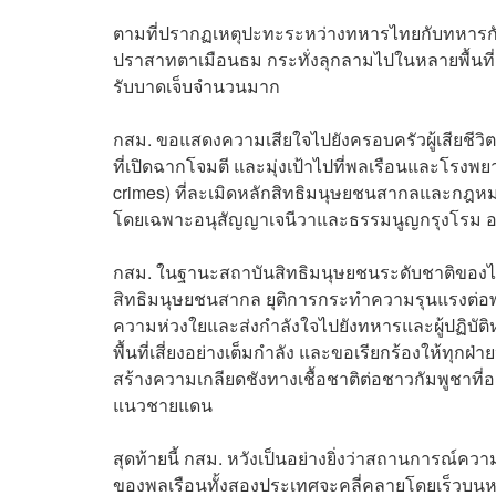
ตามที่ปรากฏเหตุปะทะระหว่างทหารไทยกับทหารกัมพ
ปราสาทตาเมือนธม กระทั่งลุกลามไปในหลายพื้นที่
รับบาดเจ็บจำนวนมาก
กสม. ขอแสดงความเสียใจไปยังครอบครัวผู้เสีย
ที่เปิดฉากโจมตี และมุ่งเป้าไปที่พลเรือนและโร
crimes) ที่ละเมิดหลักสิทธิมนุษยชนสากลและกฎหม
โดยเฉพาะอนุสัญญาเจนีวาและธรรมนูญกรุงโรม อย
กสม. ในฐานะสถาบันสิทธิมนุษยชนระดับชาติของไทย
สิทธิมนุษยชนสากล ยุติการกระทำความรุนแรงต่อพ
ความห่วงใยและส่งกำลังใจไปยังทหารและผู้ปฏิบัติ
พื้นที่เสี่ยงอย่างเต็มกำลัง และขอเรียกร้องให้ทุก
สร้างความเกลียดชังทางเชื้อชาติต่อชาวกัมพูชาที่
แนวชายแดน
สุดท้ายนี้ กสม. หวังเป็นอย่างยิ่งว่าสถานการณ์คว
ของพลเรือนทั้งสองประเทศจะคลี่คลายโดยเร็วบน