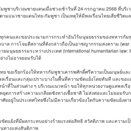
ูชาบริเวณชายแดนเมื่อช่วงเช้าวันที่ 24 กรกฎาคม 2568 ที่บริเ
ตามแนวชายแดนไทย-กัมพูชา เป็นเหตุให้มีพลเรือนไทยเสียชีวิตแล
ชีวิตทุกคนและขอประณามการกระทำอันไร้มนุษยธรรมของทหารกัมพ
งพยาบาล การโจมตีสถานที่ดังกล่าวถือเป็นอาชญากรรมสงคราม (war
ายมนุษยธรรมระหว่างประเทศ (international humanitarian law: 
่างไม่อาจยอมรับได้
 ขอเรียกร้องให้ทหารกัมพูชาเคารพศักดิ์ศรีความเป็นมนุษย์และ
ลเรือนและกลุ่มเปราะบางในพื้นที่ความขัดแย้งโดยทันที และขอ
หน้าที่ในส่วนต่าง ๆ บริเวณแนวหน้า ขอให้ทุกหน่วยงานดูแลพลเรื
ฝ่ายหยุดการสร้างความเกลียดชังทางเชื้อชาติ ไม่ส่งต่อและไม่ยอมรับ
อาศัยอยู่ในประเทศไทยซึ่งไม่มีความเกี่ยวข้องใดกับความขัดแย้งตา
ามขัดแย้งที่มีผลกระทบอย่างร้ายแรงต่อสิทธิ สวัสดิภาพ และความเป็น
หนทางแห่งสันติภาพ