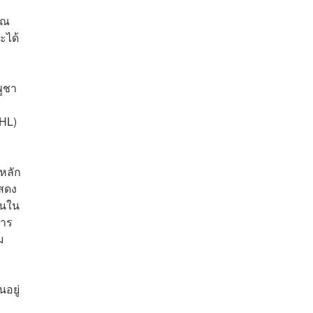
วณ
ะได้
ูชา
IHL)
หลัก
แสดง
อนใน
การ
ม
อยู่