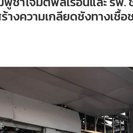
ูชาโจมตีพลเรือนและ รพ. ช
ร้างความเกลียดชังทางเชื้อช