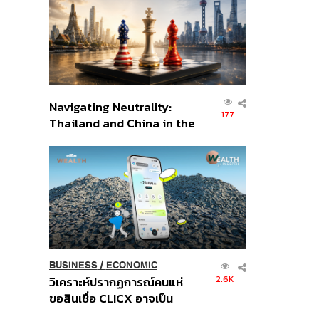
อินโดนีเซีย
Navigating Neutrality:
177
Thailand and China in the
Age of a New Global
Order
BUSINESS
/
ECONOMIC
2.6K
วิเคราะห์ปรากฏการณ์คนแห่
ขอสินเชื่อ CLICX อาจเป็น
เพียงยอดภูเขาน้ำแข็ง ของ