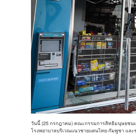
วันนี้ (25 กรกฎาคม) คณะกรรมการสิทธิมนุษยชนแ
โรงพยาบาลบริเวณแนวชายแดนไทย-กัมพูชา และขอให