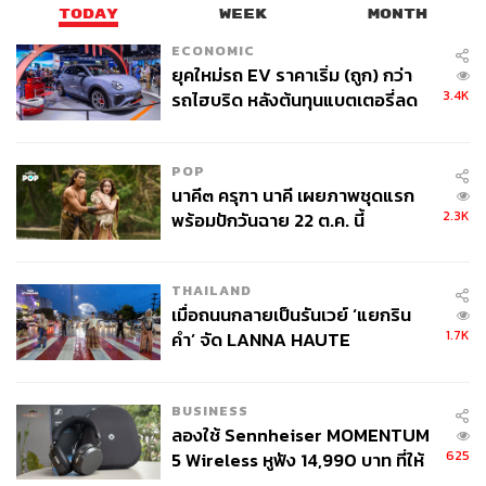
TODAY
WEEK
MONTH
ECONOMIC
ยุคใหม่รถ EV ราคาเริ่ม (ถูก) กว่า
3.4K
รถไฮบริด หลังต้นทุนแบตเตอรี่ลด
ลง - จีนแห่บุกตลาดเกิดใหม่
POP
นาคี๓ ครุฑา นาคี เผยภาพชุดแรก
2.3K
พร้อมปักวันฉาย 22 ต.ค. นี้
THAILAND
เมื่อถนนกลายเป็นรันเวย์ ‘แยกริน
แรงบันดาลใจและความหมายที่ยังคงอยู่
1.7K
คำ’ จัด LANNA HAUTE
หลังการเสียชีวิตของเจ้าของรางวัลโนเบลสาขาสันติภาพ
COUTURE กลางสายฝน
คนแรกของจีน สหรัฐฯ สหภาพยุโรป และสหประชาชาติ ต่าง
พากันเรียกร้องให้รัฐบาลจีนภายใต้การนำของประธานาธิบดี
BUSINESS
สีจิ้นผิง ปล่อยตัวหลิวเซียะ ภรรยาของเขาให้เป็นอิสระ และยัง
ลองใช้ Sennheiser MOMENTUM
625
5 Wireless หูฟัง 14,990 บาท ที่ให้
ร้องขอให้เธอสามารถเดินทางออกนอกประเทศได้ หลังถูก
ผู้ใช้ถอดเปลี่ยนแบตเองได้ ก่อนกฎ
ทางการสั่งกักบริเวณให้อยู่แต่ภายในบ้านมาตั้งแต่ปี 2010