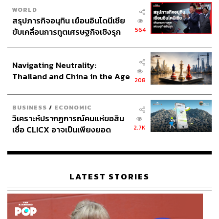
WORLD
สรุปภารกิจอนุทิน เยือนอินโดนีเซีย
564
ขับเคลื่อนการทูตเศรษฐกิจเชิงรุก
ประกาศหุ้นส่วนยุทธศาสตร์ไทย –
อินโดนีเซีย
Navigating Neutrality:
Thailand and China in the Age
208
of a New Global Order
104
BUSINESS
/
ECONOMIC
วิเคราะห์ปรากฏการณ์คนแห่ขอสิน
2.7K
เชื่อ CLICX อาจเป็นเพียงยอด
ภูเขาน้ำแข็ง ของปัญหาหนี้ครัว
เรือนไทยที่ถูกซุกไว้
LATEST STORIES