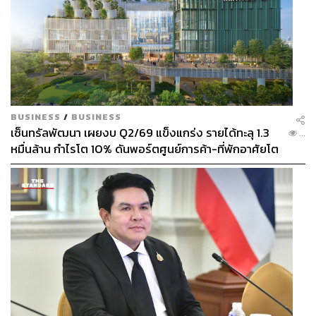
BUSINESS
/
BUSINESS
เซ็นทรัลพัฒนา เผยงบ Q2/69 แข็งแกร่ง รายได้ทะลุ 1.3
...
หมื่นล้าน กำไรโต 10% ดันพอร์ตศูนย์การค้า-ที่พักอาศัยโต
ยกแผง