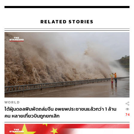
RELATED STORIES
ชีวิตในเรือนจำที่ทำเพื่อคนอื่น
หลิวเสี่ยวโปมีความสำคัญต่อการเคลื่อนไหวเพื่อเรียกร้อง
ประชาธิปไตยและสิทธิเสรีภาพในประเทศจีน โดยในปี 1989
เขายอมทิ้งตำแหน่งนักวิจัยอาคันตุกะในสหรัฐอเมริกา เพื่อ
กลับมาเข้าร่วมขบวนการนักศึกษาในการประท้วงที่จัตุรัส
เทียนอันเหมิน
ในขณะนั้นนักเคลื่อนไหวรายนี้ได้เข้าเจรจาต่อกองทัพเพื่อ
เปิดทางให้กลุ่มผู้ประท้วงในจัตุรัสสามารถออกมาจากพื้นที่ได้
WORLD
ไต้ฝุ่นดอลฟินพัดถล่มจีน อพยพประชาชนแล้วกว่า 1 ล้าน
อย่างปลอดภัยก่อนที่ทหารและรถถังจะเข้ามา พร้อมทั้งเกลี้ย
74
คน หลายเที่ยวบินถูกยกเลิก
กล่อมให้ฝ่ายนักศึกษายอมเลี่ยงออกมา เพื่อไม่ให้เกิดการ
เผชิญหน้าด้วย
หลังการกวาดล้างในครั้งนั้น เขาถูกจำคุกนาน 21 เดือน