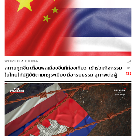
ในขณะที่หนังสือซึ่งนับเป็นผลงานอันทรงคุณค่าของเขาใน
ฐานะนักวิชาการยังถูกสั่งแบนในจีนด้วย
ในปี 1996 หลิวเสี่ยวโปถูกส่งไปเข้าค่ายแรงงานเป็นเวลา 3
ปี เหตุเพียงเพราะเขาร้องขอการอภัยโทษให้แก่นักโทษ
การเมืองรายอื่นๆ ที่ยังอยู่ในเรือนจำ
นอกจากนี้ หลิวเสี่ยวโปได้มีส่วนร่วมต่อกฎบัตร 08 ที่มีขึ้น
เพื่อเรียกร้องประชาธิปไตย หลักนิติธรรม และยุติการปิดกั้น
เสรีภาพ ซึ่งส่งผลให้เขาต้องถูกจับกุมในปี 2008 ก่อนถูก
WORLD
/
CHINA
ไต่สวนคดีในปีต่อมา ฐานต้องสงสัยยั่วยุให้เกิดการบ่อน
สถานทูตจีน เตือนพลเมืองจีนที่ท่องเที่ยว-เข้าร่วมกิจกรรม
ทำลายอำนาจรัฐ โดยได้รับโทษจำคุก 11 ปี
132
ในไทยให้ปฏิบัติตามกฎระเบียบ มีอารยธรรม สุภาพต่อผู้
อื่น