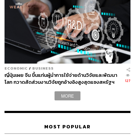
หลิวเซียะ ภรรยาของเขากล่าวว่า สามีต้องการอุทิศรางวัล
โนเบลให้แก่ผู้เสียชีวิตในเหตุการณ์นองเลือด 4 มิถุนายน
1989 ที่จัตุรัสเทียนอันเหมิน ขณะที่เธอต้องถูกทางการ
ควบคุมตัวไว้ให้อยู่แต่ในบ้านมาจนถึงปัจจุบันนับตั้งแต่สามี
ของเธอได้รับรางวัล อันมีส่วนทำให้เธอประสบภาวะซึมเศร้า
อย่างรุนแรง
“ใช้ชีวิตต่อไปให้ดีนะ” คำสั่งเสียสุดท้าย
เมื่อมิถุนายนที่ผ่านมา ทางการจีนประกาศออกมาอย่าง
ECONOMIC
/
BUSINESS
เป็นทางการว่า เจ้าของรางวัลโนเบลรายนี้กำลังป่วยโรค
ญี่ปุ่นเผย จีน ขึ้นแท่นผู้นำการใช้จ่ายด้านวิจัยและพัฒนา
มะเร็งตับ และอนุญาตทัณฑ์บนให้เข้ารับการรักษาตัว แต่
127
โลก กวาดสัดส่วนงานวิจัยถูกอ้างอิงสูงสุดแซงสหรัฐฯ
ปฏิเสธคำขอจากนายแพทย์ชาวอเมริกันและเยอรมันที่เห็นว่า
เขาสามารถเดินทางเข้ารับการรักษาในต่างประเทศได้
MORE
จนช่วงบ่ายวานนี้ มีเพียงถ้อยแถลงจากนายแพทย์เจ้าของ
ไข้ที่ระบุว่า หลิวเสี่ยวโปจากไปอย่างสงบท่ามกลางภรรยา
และญาติที่อยู่ด้วยในวาระสุดท้าย พร้อมกับการกล่าวสั่งเสีย
ต่อภรรยาของเขาสั้นๆ ว่า “ใช้ชีวิตต่อไปให้ดีนะ”
MOST POPULAR