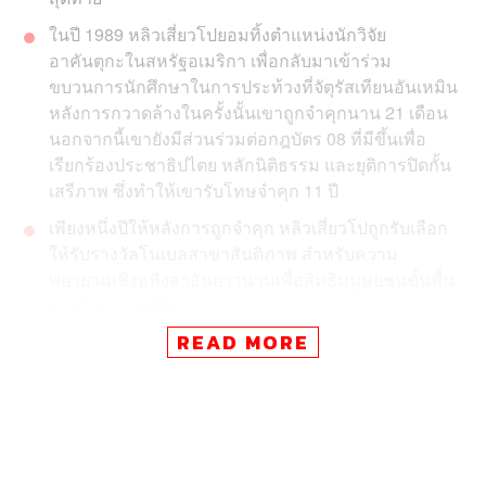
ในปี 1989 หลิวเสี่ยวโปยอมทิ้งตำแหน่งนักวิจัย
อาคันตุกะในสหรัฐอเมริกา เพื่อกลับมาเข้าร่วม
ขบวนการนักศึกษาในการประท้วงที่จัตุรัสเทียนอันเหมิน
หลังการกวาดล้างในครั้งนั้นเขาถูกจำคุกนาน 21 เดือน
นอกจากนี้เขายังมีส่วนร่วมต่อกฎบัตร 08 ที่มีขึ้นเพื่อ
เรียกร้องประชาธิปไตย หลักนิติธรรม และยุติการปิดกั้น
เสรีภาพ ซึ่งทำให้เขารับโทษจำคุก 11 ปี
เพียงหนึ่งปีให้หลังการถูกจำคุก หลิวเสี่ยวโปถูกรับเลือก
ให้รับรางวัลโนเบลสาขาสันติภาพ สำหรับความ
พยายามเชิงอหิงสาอันยาวนานเพื่อสิทธิมนุษยชนขั้นพื้น
ฐานในประเทศจีน
READ MORE
13 กรกฎาคมที่ผ่านมา สำนักข่าวต่างประเทศรายงานข่าว
ถึงการเสียชีวิตของ
หลิวเสี่ยวโป
นักเคลื่อนไหวทางการเมือง
ชาวจีน และเจ้าของรางวัลโนเบล ที่จากไปด้วยวัย 61 ปี จาก
อวัยวะภายในล้มเหลวระหว่างต่อสู้กับโรคมะเร็งตับระยะ
สุดท้าย