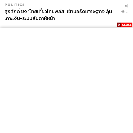
POLITICS
สุรศักดิ์ ชง ‘ไทยเที่ยวไทยพลัส’ เข้าบอร์ดเศรษฐกิจ ลุ้น
...
เคาะเงิน-ระบบสัปดาห์หน้า
News
Wealth
Pop
Podcast
Video
Now
Opinion
Careers
Events
Privacy
About
Contact
Policy
FOR
ADVERTISING
MEMBERSHIP