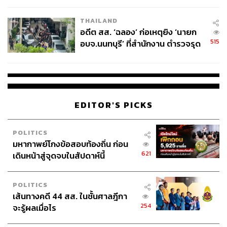
EU บังคับปีหน้า
ท่ามกลางการรายงานข่าวทั่วโลก ทางการจีนไม่ได้ออก
THAILAND
แถลงการณ์อย่างเป็นทางการถึงการเสียชีวิตของหลิวเสี่ยวโป
อดีต สส. ‘ฉลอง’ ก่อเหตุยิง ‘นายก
แต่อย่างใด
515
อบจ.นนทบุรี’ ที่สำนักงาน ตำรวจรุด
ขณะที่สำนักข่าวซีซีทีวีของรัฐบาล แม้จะออกแถลงการณ์
ลงพื้นที่
เป็นภาษาอังกฤษ แต่ก็ระบุว่า หลิวเสี่ยวโปถูกจำคุกฐานมีส่วน
เกี่ยวข้องในกิจกรรมที่มีเป้าหมายโค่นล้มรัฐบาล
หลังหลิวเสี่ยวโปจากไป หลิวเซียะได้กล่าวถึงความ
พยายามของสามีตลอด 20 ปีที่ผ่านมาว่า
EDITOR'S PICKS
“แม้ไม่อาจเปลี่ยนแปลงสังคมนี้ได้ แต่เขากลายเป็นแรง
บันดาลใจให้ผู้คนมากมาย เขามีเพื่อนฝูงเยอะขึ้นเรื่อยๆ มีคน
ที่ตั้งเป้าหมายเดียวกันมากขึ้น และปราศจากความเกรงกลัว
POLITICS
มหากาพย์โกงข้อสอบท้องถิ่น ก่อน
มากขึ้น
621
เดินหน้าสู่จุดจบในสัปดาห์นี้
“ฉันเชื่อว่าความพยายามและความเสียสละของเขามี
ความหมาย”
POLITICS
Photo: AFP
เส้นทางคดี 44 สส. ในชั้นศาลฎีกา
254
จะรู้ผลเมื่อไร
TAGS:
ประชาธิปไตย
China
Liu Xiaobo
Nobel Prize
Freedom