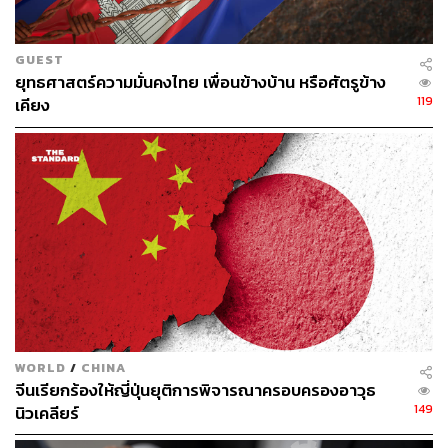
GUEST
ยุทธศาสตร์ความมั่นคงไทย เพื่อนข้างบ้าน หรือศัตรูข้าง
119
เคียง
คนจีนคนแรกที่ได้รับรางวัลโนเบลสาขาสันติภาพ
ในการไต่สวน เขาได้เขียนถ้อยแถลงไว้แม้จะไม่ได้อ่านมัน
ออกมา ความว่า “
ความเกลียดชังสามารถกัดกร่อนสติปัญญา
และความละอายต่อบาปของมนุษย์ได้
ความคิดอันเป็นอริ
ย่อมเป็นพิษร้ายต่อจิตวิญญาณของชาติ และความเกลียดชัง
ย่อมเติมเชื้อเพลิงต่อการมีชีวิตอันโหดร้ายและการตายอย่าง
ทุรนทุราย ทำลายความอดทนอดกลั้นและมนุษยธรรมใน
สังคม และกีดขวางความเจริญก้าวหน้าของประเทศสู่
เสรีภาพและประชาธิปไตย”
เพียงหนึ่งปีให้หลังการถูกจำคุก หลิวเสี่ยวโปถูกรับเลือกให้
WORLD
/
CHINA
ได้รับรางวัลโนเบลสาขาสันติภาพ สำหรับความพยายามเชิง
จีนเรียกร้องให้ญี่ปุ่นยุติการพิจารณาครอบครองอาวุธ
อหิงสาอันยาวนานเพื่อสิทธิมนุษยชนขั้นพื้นฐานในประเทศ
149
นิวเคลียร์
จีน แต่ด้วยการควบคุมตัว งานพิธีรับรางวัลจึงมีเพียงเก้าอี้ว่าง
เปล่า เพราะเขาไม่สามารถเดินทางไปรับรางวัลได้ด้วยตนเอง