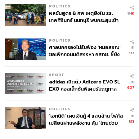
ขาดความละเอียดอ่อน เห็นอกเห็นใจผู้อื่นเท่านั้น แต่ยังเป็น
POLITICS
ปัญหาเรื่องความไม่เท่าเทียมกันทางเพศที่ฝังรากลึกอยู่ใน
ผลชันสูตร 8 ศพ เหตุยิงใน รร.
1K
สังคมอินเดียมาตั้งแต่อดีต อีกทั้งยังมองว่า สังคมอินเดียเอาแต่
เทพศิรินทร์ นนทบุรี พบกระสุนเข้า
พร่ำสอนให้ผู้หญิงอดทนและรอแต่ให้ผู้ชายตัดสินใจก่อน แล้ว
จุดสำคัญ ‘ศีรษะ-หน้าอก’ ครูถูกยิง
ปฏิบัติตาม แต่สังคมนี้ไม่ได้ปลูกฝังและขัดเกลาค่านิยมที่ดี
4 นัด จากระยะไกล
POLITICS
งาม โดยเฉพาะเรื่องความเท่าเทียมกันทางเพศให้แก่ (เด็ก)
ศาลปกครองไม่รับฟ้อง ‘หมอสรณ’
ผู้ชายเลย ถึงเวลาแล้วที่คนในสังคมนี้จะเคารพสิทธิซึ่งกันและ
737
ขอเพิกถอนมติสรรหา กสทช. ชี้ยัง
กัน โดยเริ่มจากเรื่องๆนี้
ไม่ใช่ผู้เดือดร้อนเสียหาย
SPORT
adidas เปิดตัว Adizero EVO SL
607
EXO คอลเล็กชันพิเศษรับฤดูกาล
College Football
POLITICS
‘เอกนิติ’ เผยเงินกู้ 4 แสนล้าน โฟกัส
313
เปลี่ยนผ่านพลังงาน ลุ้น ‘ไทยช่วย
ไทยพลัส’ เฟส 2 รอประเมินความ
เหมาะสม