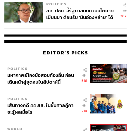
POLITICS
สส. ปชน. จี้รัฐบาลทบทวนนโยบาย
262
Photo: GERARD JULIEN’ AFP
เมียนมา ต้อนรับ ‘มินอ่องหล่าย’ ได้
แค่สัญญาว่างเปล่า
สื่อกับการส่งต่อกระแสต่อต้านการนั่งอ้าขา
อินเทอร์เน็ตและสื่อออนไลน์ต่างๆ ในโลกยุคโลกาภิวัตน์
ทำให้กระแส
anti-manspreading
แพร่ไปยังที่ต่างๆ ในโลกได้
รวดเร็วขึ้น หลายเมืองในประเทศต่างๆ ที่กำลังเผชิญหน้ากับ
EDITOR'S PICKS
ปรากฏการณ์
Manspreading ในสังคมของตัวเอง
ต่างทยอย
พากันออกเเคมเปญ มาตรการและสื่อสัญลักษณ์ต่างๆ เพื่อ
POLITICS
รณรงค์ ประกาศเตือน หรือสั่งห้ามพฤติกรรมนี้ในขนส่ง
มหากาพย์โกงข้อสอบท้องถิ่น ก่อน
สาธารณะ
581
เดินหน้าสู่จุดจบในสัปดาห์นี้
เช่น
องค์การขนส่งเพนซิลเวเนียเขตตะวันออกเฉียงใต้
(Southeastern Pennsylvania Transportation Authority) จัด
POLITICS
เเคมเปญภายใต้สโลแกน ‘Dude It’s rude.’ หน่วยงานด้านการ
เส้นทางคดี 44 สส. ในชั้นศาลฎีกา
ขนส่งเมืองซีเเอตเทิล (Seattle’s Sound Transit) ก็จัด
218
จะรู้ผลเมื่อไร
แคมเปญ ‘One body, one seat’ เช่นเดียวกัน
เมืองสำคัญอย่างซานฟรานซิสโกก็ได้ออกมาตรการต่อ
ต้าน
Manspreading เช่นเดียวกัน ซึ่งกำลังเป็นที่ถกเถียงกัน
WORLD