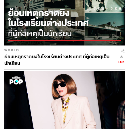
การนั่งอ้าขาของผู้ชายในขนส่งสาธารณะ (Manspreading)
ออกมาร้องเรียนต่อหน่วยงาน RATP เพื่อให้พวกเขาเตรียม
จัดหามาตรการที่เป็นรูปธรรมและแก้ไขพฤติกรรมดังกล่าวที่
เกิดขึ้น
Raphaelle Remy-Leleu ตัวแทนจากกลุ่มสตรีนิยมฝรั่งเศส
ให้สัมภาษณ์ผ่านทางโทรทัศน์ช่อง LCI ว่า “การข่มเหง การ
คุกคามและรวมถึง
Manspreading ใน (พื้นที่) ขนส่ง
WORLD
สาธารณะ สิ่งต่างๆ เหล่านี้ที่พวกเราเผชิญ เป็นการไม่ให้
ย้อนเหตุกราดยิงในโรงเรียนต่างประเทศ ที่ผู้ก่อเหตุเป็น
เกียรติ ไม่ให้พื้นที่แก่พวกเรา ดังนั้นพวกเราจึงต้องการตอบโต้
1.0K
นักเรียน
การกระทำเหล่านี้” อย่างเช่นที่กลุ่มสตรีนิยมในสเปนที่ทำ
สำเร็จเมื่อไม่นานมานี้
เมื่อสัปดาห์ก่อน เจ้าหน้าที่ขนส่งมวลชนในมาดริด (La
Empresa Municipal de Transportes) หรือ EMT ออกคำ
เตือนห้ามผู้โดยสารนั่งอ้าขากินพื้นที่บริเวณข้างเคียงของผู้
โดยสารคนอื่น พร้อมกับติดสติกเกอร์ห้ามการกระทำนี้ใน
ระบบขนส่งมวลชนต่างๆ ทั่วประเทศ จุดประสงค์ของการใช้
สติกเกอร์นี้เพื่อจัดระเบียบพฤติกรรมของผู้ใช้บริการขนส่ง
มวลชน รวมถึงเคารพสิทธิและพื้นที่ของผู้อื่นที่ใช้บริการร่วม
กัน