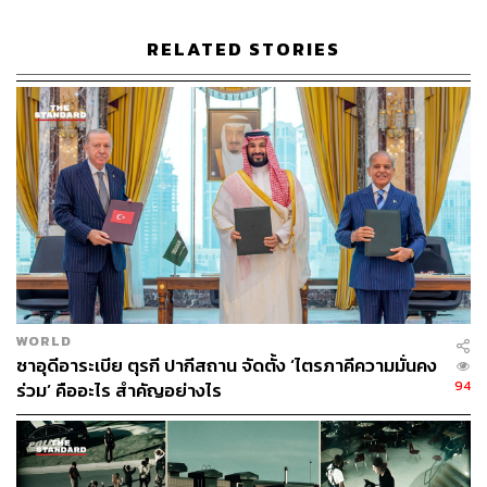
RELATED STORIES
Photo: GERARD JULIEN’ AFP
WORLD
พฤติกรรม
Manspreading
กับ การต่อสู้ของกลุ่มสตรีนิยม
ซาอุดีอาระเบีย ตุรกี ปากีสถาน จัดตั้ง ‘ไตรภาคีความมั่นคง
ล่าสุด กลุ่มสตรีนิยม
‘Osez le feminisme’ ในปารีส ฝรั่งเศส
94
ร่วม’ คืออะไร สำคัญอย่างไร
ได้เขียนจดหมายเปิดผนึกส่งไปยังหน่วยงานด้าน
การขนส่งมวลชนของประเทศ (RATP) ผ่านช่องโทรทัศน์ LCI
ช่วงก่อนสุดสัปดาห์ที่ผ่านมา เพื่อเรียกร้องให้ชาวฝรั่งเศสส่วน
ใหญ่ โดยเฉพาะผู้หญิง ที่กำลังประสบปัญหาจากพฤติกรรม