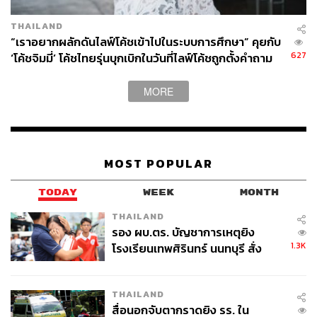
กำหนดเอง โค้ชมีบทบาทเป็นแค่พาหนะรับใช้เท่านั้น ก่อนที่
THAILAND
ต่อมาความหมายจะเริ่มเพี้ยนออกไปเรื่อยๆ ตามการใช้งาน
“เราอยากผลักดันไลฟ์โค้ชเข้าไปในระบบการศึกษา” คุยกับ
ด้าน
แครธริน ทรงพัฒนะโยธิน
ผู้เชี่ยวชาญด้าน
627
‘โค้ชจิมมี่’ โค้ชไทยรุ่นบุกเบิกในวันที่ไลฟ์โค้ชถูกตั้งคำถาม
วิทยาศาสตร์ในการตัดสินใจ (Cognitive and Decision
Sciences) และเจ้าของผลงานหนังสือ
Genius ทางอารมณ์
MORE
เสริมว่าคำว่า “โค้ช” เพิ่งจะถูกนำมาใช้แทนคำว่าติวเตอร์
สอนความรู้คนเมื่อประมาณศตวรรษที่ 19 ที่เมืองออกซ์ฟอร์ด
ประเทศอังกฤษ โดยในระยะหลังๆ คำว่าโค้ชถูกนำมาใช้กับ
ศาสตร์ด้านกีฬามากขึ้น
MOST POPULAR
“มันเกิดการตั้งข้อสังเกตกันว่าการที่โค้ชตัดสินใจลาออก
จากทีมกีฬาทีมใดทีมหนึ่งย่อมส่งผลกระทบต่อผลการแข่งขัน
TODAY
WEEK
MONTH
ที่ดีขึ้นหรือแย่ลงได้ทั้งหมด เขาเลยเข้าไปศึกษาว่าโค้ชมีวิธี
THAILAND
การสอนและเทรนนักกีฬาของตนอย่างไร เพื่อให้ได้ผลการ
รอง ผบ.ตร. บัญชาการเหตุยิง
แข่งขันที่ต้องการ หลังจากนั้นจึงเริ่มมีการนำทฤษฎีของโค้ช
1.3K
โรงเรียนเทพศิรินทร์ นนทบุรี สั่ง
มาแตกแยกย่อยประยุกต์ใช้กับศาสตร์ในด้านอื่นๆ เช่น ด้าน
ค้นหา 2 รอบยืนยันไร้คนติดค้าง พบ
ธุรกิจหรือด้านการค้นหาเป้าหมายในชีวิตจนกลายมาเป็น
ศพปู่-ย่าที่บ้านพักผู้ก่อเหตุ
โค้ชหลากหลายประเภทเหมือนที่เราเห็นในปัจจุบัน”
THAILAND
ขณะที่ไลฟ์โค้ช (Life Coach) หรือโค้ชชีวิต ก็หมายถึงผู้ที่
สื่อนอกจับตากราดยิง รร. ใน