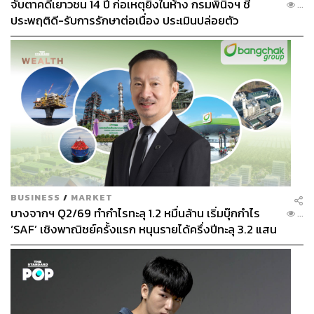
พูดและภาษากายที่มีผลต่อระบบประสาท) ที่นับรวมเป็นหนึ่ง
จับตาคดีเยาวชน 14 ปี ก่อเหตุยิงในห้าง กรมพินิจฯ ชี้
...
ในศาสตร์ด้านไลฟ์โค้ชยังจัดเป็นเรื่องที่ไม่สามารถพิสูจน์ได้
ประพฤติดี-รับการรักษาต่อเนื่อง ประเมินปล่อยตัว
ตามกระบวนการทางวิทยาศาสตร์
“ความต่างของสิ่งที่เราเรียน (ปริญญาโทด้าน Cognitive
and Decision Sciences – วิทยาศาสตร์ในการตัดสินใจ) และ
ศาสตร์ไลฟ์โค้ชคือเรื่องของความเป็นหลักการทาง
วิทยาศาสตร์ เราต้องอ่านงานวิจัยที่มีการรับรองอย่างเป็น
ทางการจากประชาคมวิทยาศาสตร์ (Scientific Community)
เพื่อหาหลักการต่างๆ และทฤษฎีที่มีการพิสูจน์แล้วมายืนยัน
ขณะที่ NLP คือศาสตร์ที่ยังไม่ได้รับการรับรองตาม
กระบวนการวิทยาศาสตร์ ถ้าเปรียบเทียบก็คล้ายกับ
โหราศาสตร์ที่อาจจะยังไม่สามารถพิสูจน์ถึงความถูกต้องของ
BUSINESS
/
MARKET
ผลลัพธ์ ขณะที่วิทยาศาสตร์สามารถพิสูจน์ความถูกต้องของ
บางจากฯ Q2/69 ทำกำไรทะลุ 1.2 หมื่นล้าน เริ่มบุ๊กกำไร
...
ผลลัพธ์ได้อย่างแม่นยำ 100% ด้วยหลักทางฟิสิกส์และ
‘SAF’ เชิงพาณิชย์ครั้งแรก หนุนรายได้ครึ่งปีทะลุ 3.2 แสน
ชีววิทยา
ล้าน
“แต่ถามว่าคนที่เรียนหลักการและทฤษฎีจะจบออกมาเป็น
โค้ชที่เก่งเสมอไปไหม มันก็ไม่ใช่ เพราะเขาอาจจะสอบตก
ภาคปฏิบัติหรือการนำไปสอนคนอื่น ขณะที่โค้ชที่ไม่ได้เรียน
ตามหลักวิทยาศาสตร์พวกนี้มาไม่ได้ชำนาญด้านทฤษฎี แต่ก็