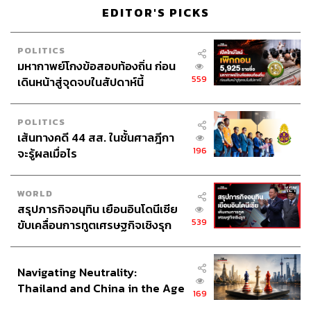
เราเคารพนับถือก็สามารถเป็นไลฟ์โค้ช เพื่อนคู่คิด มิตรที่
EDITOR'S PICKS
ปรึกษาให้กับเราได้หมด แต่เนื่องจากมนุษย์ส่วนใหญ่ยามสวม
บทที่ปรึกษามักจะข้ามสเต็ปไปนั่งแท่น ‘ผู้พิพากษา’ มากกว่า
POLITICS
ไม่ได้เป็นการสะท้อนแนวคิดให้กับคนที่เข้ามาปรึกษาแต่เน้น
มหากาพย์โกงข้อสอบท้องถิ่น ก่อน
การตัดสินและบอกวิธีแก้ปัญหาที่ตัวเองเชื่อว่าถูกตาม
559
เดินหน้าสู่จุดจบในสัปดาห์นี้
ประสบการณ์ของตน บ่อยครั้งจึงพบว่าแนวทางแก้ปัญหาของ
แต่ละคนย่อมได้ผลไม่เหมือนกัน ไลฟ์โค้ชจึงมีหน้าที่ตอบ
POLITICS
โจทย์สะท้อนวิธีแก้ปัญหาเฉพาะบุคคล
เส้นทางคดี 44 สส. ในชั้นศาลฎีกา
ทั้งนี้ผู้ที่จะใช้คำเรียกแทนตัวเองว่าไลฟ์โค้ชได้ก็ต้องผ่าน
196
จะรู้ผลเมื่อไร
การศึกษาตามหลักสูตรและการอบรมตามชั่วโมงที่กำหนด
กระทั่งได้รับใบรับรองการเป็นโค้ชจากสถาบันที่ขึ้นตรงและ
ได้รับการรับรองมาตรฐานจาก ICF (International Coach
WORLD
Federation) หรือสหพันธ์โค้ชนานาชาติ โดยทั่วๆ ไปหลักสูตร
สรุปภารกิจอนุทิน เยือนอินโดนีเซีย
539
การเรียนเป็นไลฟ์โค้ชจะใช้ระยะเวลาในการศึกษาเฉลี่ย
ขับเคลื่อนการทูตเศรษฐกิจเชิงรุก
ประกาศหุ้นส่วนยุทธศาสตร์ไทย –
ตั้งแต่ 1 ปีครึ่งเป็นต้นไป มีค่าใช้จ่ายเริ่มต้นที่หลักแสนบาท
อินโดนีเซีย
Navigating Neutrality:
‘เข้าใจตัวเอง-หาเป้าหมายชีวิต’ หนึ่งในเศษเสี้ยวของหลักการ
Thailand and China in the Age
ทางวิทยาศาสตร์
169
of a New Global Order
จะว่าไปรูปแบบของหลักการของไลฟ์โค้ชบางส่วนก็มี