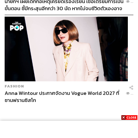
นายกฯ เผยเด็กก่อเหตุเครียดเรื่องเรียน เชื่อเตรียมการเป็น
...
โค้ชช่วยหาเป้าหมาย โค้ชเสริมกลยุทธ์ และโค้ชเสริมทักษะ
ขั้นตอน ชี้มีกระสุนอีกกว่า 30 นัด หากไม่จบชีวิตตัวเองอาจ
เฉพาะด้าน ทำให้ตลาดไลฟ์โค้ชเป็นหนึ่งในตลาดที่ความ
สูญเสียเพิ่ม
ต้องการของผู้บริโภคและผู้ผลิตมีปริมาณมากพอๆ กัน”
และตามหลักจิตวิทยาก็ยังมีทฤษฎีสามเหลี่ยมลำดับขั้น
ความต้องการขั้นพื้นฐานของมาสโลว์ (Maslow’s Hierarchy)
ที่อับราฮัม มาสโลว์ (Abraham Maslow) นักจิตวิทยาชื่อดังผู้
ล่วงลับได้คิดค้นขึ้นมา ซึ่งแครธรินมองว่าไลฟ์โค้ชเองก็เป็น
อาชีพที่ตอบโจทย์ตามหลักจิตวิทยาดังกล่าวได้ครบถ้วนทุก
ประการ ทั้งส่วนฐานสามเหลี่ยม Physiological Needs และ
Safety and Security เรื่องของอาหารและความปลอดภัย
(เป็นอาชีพอิสระที่มีรายได้ดี) ลำดับถัดมา Love/Belonging
FASHION
และ Self-Esteem คือการได้เป็นส่วนหนึ่งของสังคม และการ
Anna Wintour ประกาศจัดงาน Vogue World 2027 ที่
...
ได้รับการยอมรับ (ได้รับความเชื่อถือและการยอมรับจากคน
ซานฟรานซิสโก
ถูกโค้ช) และส่วนของยอดสามเหลี่ยม Self-Actualization คือ
การทำดีให้กับสังคม (ได้ช่วยเหลือคน) จึงเป็นหนึ่งในเหตุผลที่
ทำให้คนอยากมาเป็นไลฟ์โค้ชกันมากขึ้น
ยิ่งเมื่อพูดถึงรายได้และผลตอบแทนที่โค้ชจะได้รับก็คงต้อง
ใช้คำว่า ‘มหาศาล’ เลยทีเดียวหากเทียบกับสายอาชีพประเภท