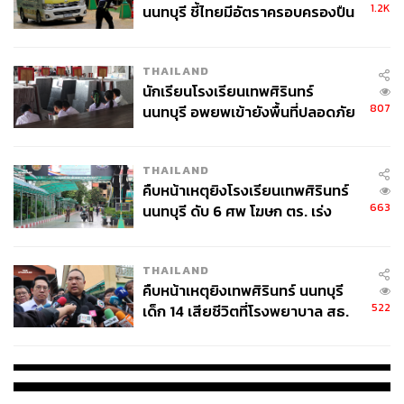
มีศาสตร์ในการไกด์แนวทางคนและคอยเป็นที่ปรึกษาให้เห็น
1.2K
นนทบุรี ชี้ไทยมีอัตราครอบครองปืน
ถึงวิธีการแก้ปัญหาและการไปสู่เป้าหมายชีวิต โดยใช้เครื่อง
สูงในระดับต้นของภูมิภาค
มือการตั้งคำถามเพื่อสะท้อน (Reflective) แนวทางต่างๆ กลับ
ไปยังตัวผู้ที่รับการโค้ช ซึ่งจะเป็นคนตอบคำถามทั้งหมดด้วย
THAILAND
ตัวเอง โค้ชจะไม่มีสิทธิบอกหรือแนะนำให้คนอื่นทำตาม
นักเรียนโรงเรียนเทพศิรินทร์
807
นนทบุรี อพยพเข้ายังพื้นที่ปลอดภัย
ความคิดของตัวเองแต่อย่างใด ยกตัวอย่างเช่น กรณีไป
ชั่วคราว หลังเหตุใช้อาวุธปืนภายใน
ปรึกษาไลฟ์โค้ชว่าเกิดความทุกข์เพราะอยากมีรายได้เพิ่ม
โรงเรียนคลี่คลาย
โค้ชจะไม่ได้แนะนำให้ไปขายของออนไลน์ หรือเปิดกิจการ
THAILAND
ร้านน้ำแข็งใสบิงซู แต่จะใช้คำถามไกด์แนวทางคนที่มา
คืบหน้าเหตุยิงโรงเรียนเทพศิรินทร์
ปรึกษาว่ามีความสามารถและความถนัดในด้านใด จะเอา
663
นนทบุรี ดับ 6 ศพ โฆษก ตร. เร่ง
ความสามารถที่มีไปต่อยอดใช้ทำอะไรได้บ้าง
สอบปมขโมยปืนปู่ก่อเหตุ
ถ้าเปรียบเทียบให้เห็นภาพได้ชัดขึ้น โค้ชจะทำหน้าที่
เสมือนเป็นกระจกเงาสะท้อนตัวตนและวิธีแก้ไขปัญหาให้คน
THAILAND
ส่อง แน่นอนว่าตัวเราเองก็เป็นโค้ชให้ตัวเองได้ เพราะคนเรา
คืบหน้าเหตุยิงเทพศิรินทร์ นนทบุรี
ทุกคนมีคำตอบในใจให้ตัวเองเสมอ แต่ด้วยปัญหาที่กำลัง
522
เด็ก 14 เสียชีวิตที่โรงพยาบาล สธ.
เผชิญจึงทำให้หลงลืมการตั้งคำถามกับตัวเอง รวมถึงกลไก
ยืนยันครูเสียชีวิต 5 ราย เจ็บ 22
การปิดกั้นความรู้สึกที่มนุษย์มักจะพยายามไม่รื้อฟื้น ย้อน
ราย
คิดถึงเรื่องราวที่ทำให้ตัวเองรู้สึกแย่หรือสิ่งที่ไม่อยากจำ
หรือแม้แต่ พ่อ, แม่, เพื่อน, พี่น้อง, ครูบาอาจารย์ หรือคนที่