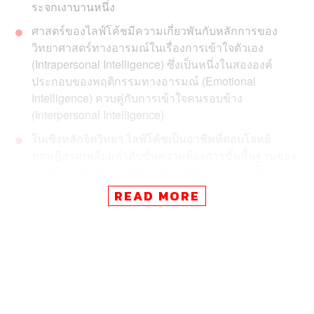
ระจกเงาบานหนึ่ง
ศาสตร์ของไลฟ์โค้ชมีความเกี่ยวพันกับหลักการของ
วิทยาศาสตร์ทางอารมณ์ในเรื่องการเข้าใจตัวเอง
(Intrapersonal Intelligence) ซึ่งเป็นหนึ่งในสององค์
ประกอบของพฤติกรรมทางอารมณ์ (Emotional
Intelligence) ควบคู่กับการเข้าใจคนรอบข้าง
(Interpersonal Intelligence)
ในเชิงหลักจิตวิทยา ไลฟ์โค้ชเป็นอาชีพที่ตอบโจทย์
ทฤษฎีสามเหลี่ยมลำดับขั้นความต้องการขั้นพื้นฐานของ
มาสโลว์ (Maslow’s Hierarchy) ได้ทุกประการ ทั้งการ
เป็นอาชีพอิสระที่รายได้ดี ได้รับการยอมรับจากคนที่เชื่อ
READ MORE
ถือและได้ช่วยเหลือผู้คน จึงไม่ใช่เรื่องแปลกแต่อย่างใดที่
คนจำนวนไม่น้อยอยากจะหันมาประกอบอาชีพไลฟ์โค้ช
กันมากขึ้น
การนำศาสตร์ไลฟ์โค้ชเรื่องการเข้าใจตัวเองและการ
วางเป้าหมายในชีวิตมาบูรณาการเข้ากับระบบการ
ศึกษาไทยอาจจะช่วยแก้ปัญหาเด็กไทยโตไปแต่ไม่รู้
อยากจะทำอะไรให้รู้จักตัวเองมากขึ้น