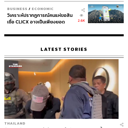
ความเกี่ยวข้องกับหลักการทางวิทยาศาสตร์อยู่เหมือนกัน เพ
BUSINESS
/
ECONOMIC
ราะแครธรินเล่าให้เราฟังว่าหลักการของไลฟ์โค้ชมีความ
วิเคราะห์ปรากฏการณ์คนแห่ขอสิน
เกี่ยวพันกับหลักการวิทยาศาสตร์ทางอารมณ์ในเรื่อง ‘การ
2.6K
เชื่อ CLICX อาจเป็นเพียงยอด
เข้าใจตัวเอง’ (Intrapersonal Intelligence) ซึ่งเป็นหนึ่งในสอง
ภูเขาน้ำแข็ง ของปัญหาหนี้ครัว
องค์ประกอบของพฤติกรรมทางอารมณ์ (Emotional
เรือนไทยที่ถูกซุกไว้
Intelligence) ควบคู่กับการเข้าใจคนรอบข้าง (Interpersonal
Intelligence)
LATEST STORIES
เธอบอกว่า “ที่เราสังเกตจากศาสตร์ไลฟ์โค้ชในทุกวันนี้คือ
การเน้นทำความเข้าใจกับตัวเองเป็นหลัก เป็นเสี้ยวหนึ่งของ
หลักการทางวิทยาศาสตร์ในด้านความฉลาดทางอารมณ์
ส่วนใหญ่ไลฟ์โค้ชจะเน้นไปที่เรื่องการระดมสมองหาเป้า
หมายในชีวิต เช่น ถ้าอยากประสบความสำเร็จจะต้องทำ
อย่างไร อะไรคืออุปสรรคที่ทำให้เราไม่สามารถประสบความ
สำเร็จ เรื่องพวกนี้คือครึ่งเสี้ยวของวุฒิภาวะทางอารมณ์ทั้ง
นั้น”
อย่างไรก็ตาม สาเหตุที่ต้องใช้คำว่า ‘บางส่วน’ ของไลฟ์
โค้ชเกี่ยวกับวิทยาศาสตร์ เพราะแครธรินมองว่า NLP
(Neuro-Linguistic Programming: กระบวนการศึกษาภาษา
THAILAND