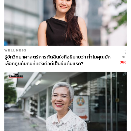
WELLNESS
บอย-วิสูตร แสงอรุณเลิศ นักพูด นักเขียน เจ้าของเพจ Boy’s
รู้จักวิทยาศาสตร์การตัดสินใจที่อธิบายว่า ทำไมคุณมัก
Thought
366
เลือกคุยกับคนที่แต่งตัวดีเป็นอันดับแรก?
‘ไลฟ์โค้ช’ คือใคร?
ก่อนจะทำความรู้จักว่าไลฟ์โค้ชเป็นใคร ทำอะไร ที่ไหน
อย่างไร ก็คงจะต้องอธิบายถึงที่มาที่ไปของคำว่า ‘โค้ช’ กัน
เสียก่อน
วิสูตร แสงอรุณเลิศ
อธิบายว่าเดิมทีในอดีต คำว่าโค้ชมี
ที่มาจากรากศัพท์ของคำว่า ‘รถม้า’ (ถ้านึกไม่ออกลองดูโลโก้
กระเป๋าแบรนด์เนม Coach) เพราะฉะนั้นคำว่าโค้ชจึงไม่ได้
หมายถึงการสั่งสอนคนให้ทำในสิ่งต่างๆ แต่เป็นการพาคน
จากจุดหนึ่งไปยังเป้าหมายปลายทางที่ผู้โดยสารจะเป็นคน