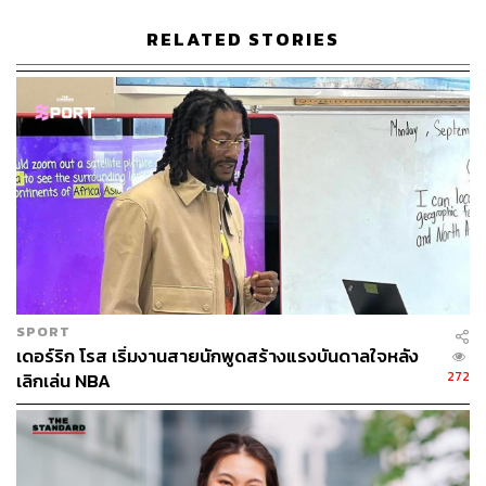
หากมองกันแบบเปิดใจและเป็นกลาง ‘ไลฟ์โค้ช’ ที่ประกอบ
RELATED STORIES
อาชีพด้วยเจตนารมณ์อยากช่วยเหลือผู้คนก็ยังมีอยู่ ที่สำคัญผู้
ที่จะเป็นไลฟ์โค้ชอย่างถูกต้องก็จำเป็นจะต้องผ่านหลักสูตร
การศึกษาและอบรมจนได้ใบรับรองอย่างเป็นเรื่องเป็นราว
และแม้แต่ผู้เชี่ยวชาญด้านวิทยาศาสตร์ในการตัดสินใจ
(Cognitive and Decision Sciences) เองก็ยังเชื่อว่าไลฟ์โค้ช
เป็นศาสตร์ที่ช่วยเหลือมนุษย์ได้จริงๆ
THE STANDARD จึงอยากพาคุณไปทำความรู้จักกับไลฟ์
โค้ชให้มากขึ้น ว่ารูปแบบวิธีการทำงานของคนประกอบ
อาชีพนี้เป็นอย่างไร มีที่มาที่ไปเช่นไร น่าเชื่อถือจริงหรือไม่
และเหตุใดจึงเป็นอาชีพที่ถูกตั้งข้อสังเกตได้มากถึงขนาดนี้
ก่อนที่จะตัดสินใจอีกครั้งว่าอาชีพนี้เป็นอย่างไรในสายตา
ของคุณ
SPORT
เดอร์ริก โรส เริ่มงานสายนักพูดสร้างแรงบันดาลใจหลัง
272
เลิกเล่น NBA