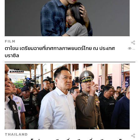
อาจจะเก่งในการเปลี่ยนชีวิตคนให้ดีขึ้นได้ด้วยการโค้ช”
รายได้มหาศาล และความต้องการของตลาดที่ชอบพอกัน
เมื่อเจาะไปถึงสาเหตุความนิยมของตลาดไลฟ์โค้ช หาก
มองในมุมของวิสูตร เขาเชื่อว่าทัศนคติของคนไทยที่มีต่อ
จิตแพทย์มีส่วนไม่น้อยที่ทำให้วงการไลฟ์โค้ชบูม เพราะเมื่อ
FILM
ตาโขน เตรียมฉายที่เทศกาลภาพยนตร์ไทย ณ ประเทศ
คนส่วนใหญ่เกิดความเครียดสะสมหรือมีปัญหาชีวิตกลับไม่
...
บราซิล
กล้าพาตัวเองเข้าไปพบหรือขอรับคำปรึกษาจากจิตแพทย์
เนื่องจากกลัวว่าคนอื่น (และตัวเอง) จะมองตัวเองว่าไม่ปกติ
หรือเป็นบ้า! ขณะที่การเลือกไปพบไลฟ์โค้ชกลับให้ความรู้สึก
ของการไปสัมมนามากกว่าการบำบัดรักษา
ฝั่งแครธรินบอกว่า “มนุษย์เรามีหลายประเภท บางคนเกิด
มาแล้วอาจจะมีความสามารถในการเข้าใจตัวเอง ไม่ต้องให้
ใครมาคอยบอกว่าทำอะไรแล้วถึงจะมีความสุข ขณะที่บาง
คนอาจจะต้องค้นหาตัวเองว่าชอบอะไร อยากทำอะไร จน
บางรายอายุ 30 ปีกว่าๆ แล้วก็ยังหาไม่เจอ เพราะมนุษย์เรา
มีหน้าตักความต้องการและทักษะที่ต่างกัน การต้องการ
ความช่วยเหลือจึงมากน้อยต่างกันไป โค้ชประเภทต่างๆ จึง
THAILAND
เกิดขึ้นมามากมายเพื่อตอบโจทย์ความต้องการเหล่านั้น เช่น