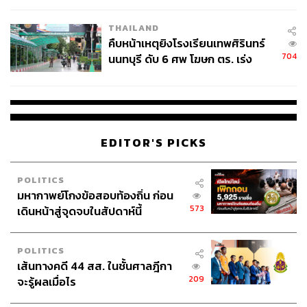
โรงเรียนคลี่คลาย
ABOUT THE AUTHOR
THAILAND
คืบหน้าเหตุยิงโรงเรียนเทพศิรินทร์
ดิษยุตม์ ธนบุญชัย
704
นนทบุรี ดับ 6 ศพ โฆษก ตร. เร่ง
บรรณาธิการข่าวกีฬา สำนักข่าว THE
STANDARD
สอบปมขโมยปืนปู่ก่อเหตุ
EDITOR'S PICKS
POLITICS
มหากาพย์โกงข้อสอบท้องถิ่น ก่อน
573
เดินหน้าสู่จุดจบในสัปดาห์นี้
POLITICS
เส้นทางคดี 44 สส. ในชั้นศาลฎีกา
209
จะรู้ผลเมื่อไร