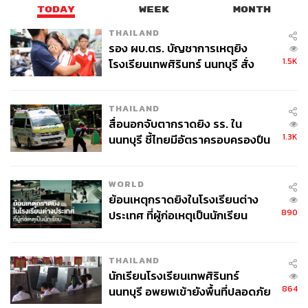
TODAY
WEEK
MONTH
0s
–
www.youtube.com/watch?v=05Fz0bQfiYQ
THAILAND
–
www.dailymail.co.uk/~/article-4480708/index.html
รอง ผบ.ตร. บัญชาการเหตุยิง
1.5K
โรงเรียนเทพศิรินทร์ นนทบุรี สั่ง
ค้นหา 2 รอบยืนยันไร้คนติดค้าง พบ
ศพปู่-ย่าที่บ้านพักผู้ก่อเหตุ
THAILAND
สื่อนอกจับตากราดยิง รร. ใน
TAGS:
Football
Marcello Lippi
European Football 2017
1.3K
นนทบุรี ชี้ไทยมีอัตราครอบครองปืน
Antonio Conte
Zinédine Zidane
สูงในระดับต้นของภูมิภาค
Massimo Carrera
Didier Deschamps
WORLD
ย้อนเหตุกราดยิงในโรงเรียนต่าง
890
ประเทศ ที่ผู้ก่อเหตุเป็นนักเรียน
THAILAND
นักเรียนโรงเรียนเทพศิรินทร์
448
864
นนทบุรี อพยพเข้ายังพื้นที่ปลอดภัย
ชั่วคราว หลังเหตุใช้อาวุธปืนภายใน