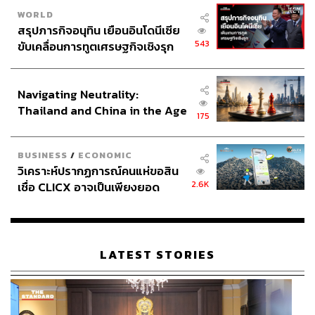
WORLD
สรุปภารกิจอนุทิน เยือนอินโดนีเซีย
543
ขับเคลื่อนการทูตเศรษฐกิจเชิงรุก
ประกาศหุ้นส่วนยุทธศาสตร์ไทย –
อินโดนีเซีย
Navigating Neutrality:
Thailand and China in the Age
175
of a New Global Order
BUSINESS
/
ECONOMIC
วิเคราะห์ปรากฏการณ์คนแห่ขอสิน
2.6K
เชื่อ CLICX อาจเป็นเพียงยอด
ภูเขาน้ำแข็ง ของปัญหาหนี้ครัว
เรือนไทยที่ถูกซุกไว้
LATEST STORIES