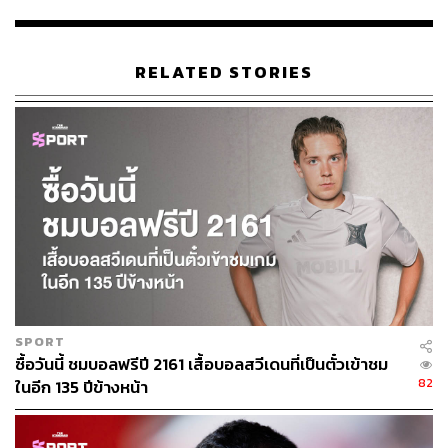
“ฟุตบอลยุคนี้ คุณจะชนะได้เพราะความแข็งแกร่งของทีม
มันไม่สำคัญว่าคุณต้องมีนักฟุตบอลที่ดีที่สุดในประเทศ ซึ่ง
เป็นไปได้ว่าหากนำนักเตะที่ดีที่สุดมารวมกัน ทีมอาจจะไม่มี
RELATED STORIES
ความเป็นอันหนึ่งอันเดียวกัน
การคุมทีมก็เหมือนการสร้าง
ภาพโมเสก คุณต้องรวมทุกองค์ประกอบให้ออกมาเป็นภาพที่
สวยงามให้ได้
”
สไตล์เกมรับของ
ลิปปี
ในช่วงที่อยู่กับยูเวนตุสนั้นคือ การ
เพลส
ซิง
สูงและตัดช่องทางส่งบอลของคู่แข่ง ซึ่งนักเตะใน
สังกัดของเขาอย่าง
คอนเตและซีดาน
ได้นำมาใช้อย่าง
สวยงามในฤดูกาลนี้
“ผมชอบทีมที่ปรับตัวได้ตลอดเวลาแม้กระทั่งในระหว่าง
การแข่งขัน สิ่งหนึ่งที่ผมไม่เชื่อคือปรัชญาฟุตบอลที่รักษา
สไตล์การเล่นไว้เพียงรูปแบบเดียวตลอดเวลา”
ลิปปี
กล่าวไว้
ในช่วงที่เขาพาทีมเข้าชิงฟุตบอลยูฟ่า แชมเปียนส์ลีก กับ
SPORT
สโมสรอาแจกซ์
ของหลุยส์
ฟาน กัล
ซื้อวันนี้ ชมบอลฟรีปี 2161 เสื้อบอลสวีเดนที่เป็นตั๋วเข้าชม
ปรัชญาของเขาแสดงออกมาได้อย่างชัดเจนในฟุตบอลยู
82
ในอีก 135 ปีข้างหน้า
ฟ่า แชมเปียนส์ลีกรอบชิงชนะเลิศกับสโมสรอาแจกซ์ ในปี
ค.ศ.
1996 ในครั้งนั้น
ลิปปี
ใช้แผนการเล่น 4-3-3 ซึ่งไม่ได้
ออกแบบมาสำหรับเน้นการครองบอล แต่กลับให้กองกลาง 2