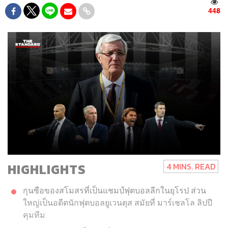
448
HIGHLIGHTS
4 MINS. READ
กุนซือของสโมสรที่เป็นแชมป์ฟุตบอลลีกในยุโรป ส่วน
ใหญ่เป็นอดีตนักฟุตบอล
ยู
เวนตุส สมัยที่
มาร์เชลโล ลิปปี
คุมทีม