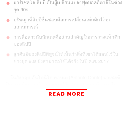
มาร์เชลโล ลิปปี
เป็นผู้เปลี่ยนแปลงฟุตบอลอิตาลีในช่วง
ยุค 90s
ปรัชญาที่
ลิปปี
ชื่นชอบคือการเปลี่ยน
แท็กติก
ได้ทุก
สถานการณ์
การสื่อสารกับนักเตะคือส่วนสำคัญในการวาง
แท็กติก
ของ
ลิปปี
ลูกศิษย์ของ
ลิปปี
พิสูจน์ให้เห็นว่าสิ่งที่เขาได้สอนไว้
ใน
ช่วง
ยุค 90s
ยังสามารถใช้ได้จริงในปี
ค.ศ.
2017
ในอังกฤษ อันโตนิโอ
คอนเต
(Antonio Conte)
พาเชลซี
เป็นแชมป์พร้อมทำสถิติแชมป์ลีกสูงสุดอังกฤษทีมแรกใน
ประวัติศาสตร์ที่
ชนะถึง 30 เกมจากทั้งหมด 38 เกมในหนึ่ง
READ MORE
ฤดูกาล
เรอัล มาดริด ภายใต้การคุมทีมของ ซีเนดีน ซีดาน
(
Zinédine Zidane)
คว้าบัลลังก์แชมป์ลาลีกาสเปนเป็นสมัยที่
33 และพาสโมสรเรอัล มาดริด ป้องกันแชมป์ยูฟ่า แชมเปียนส์
ลีกได้สำเร็จเป็นสโมสรแรกในประวัติศาสตร์