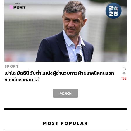
แต่สิ่งสำคัญที่สุดที่
ลิปปี
ได้มอบให้โลกฟุตบอลในปัจจุบันคือ
ปรัชญาการทำทีมที่สามารถปรับเปลี่ยนได้ตามสถานการณ์
ตลอดเวลา อิตาลีเป็นลีกที่ขึ้นชื่อในเรื่องของเกมรับ แต่หลังจา
ก
ลิปปี
เข้ามาคุมทีม ยูเวนตุสก็เกิดการเปลี่ยนแปลงและกลับ
มาทวงความยิ่งใหญ่ได้ ด้วยสไตล์การเล่นที่ดุดันมากกว่าทีม
อื่นในอิตาลี และเมล็ดพันธ์ุที่
ลิปปี
ได้ปลูกไว้ในความคิดของ
นักเตะยูเวนตุสในวันนั้น วันนี้เมล็ดพันธุ์เหล่านั้นได้ออกดอก
ออกผลงดงาม และกลายเป็นรากฐานสำคัญของ
แท็ก
ติก
ฟุตบอลในยุโรปไปแล้ว
SPORT
สิ่งหนึ่งที่โค้ชฟุตบอลไทยสามารถเรียนรู้ได้จากปรัชญา
เปาโล มัลดินี่ รับตำแหน่งผู้อำนวยการฝ่ายเทคนิคคนแรก
การทำทีมฟุตบอลของ
ลิปปี
คือ การเข้าใจทรัพยากรของทีมที่
152
ของทีมชาติอิตาลี
มีอยู่ และดึงแต่ละส่วนมาใช้ได้อย่างเต็มประสิทธิภาพ
บทสรุปของฟุตบอลยุโรปที่บรรดากุนซืออดีตลูกหม้อของ
ลิ
MORE
ปปี
พาทีมคว้าแชมป์ลีกสูงสุด น่าจะเป็นบทพิสูจน์ได้ดีว่า ทีมที่
ดีที่สุดไม่จำเป็นต้องมีนักเตะที่ดีที่สุด แต่เป็นทีมที่ลงตัวที่สุด
อ้างอิง:
MOST POPULAR
–
www.thesefootballtimes.co/2016/11/15/how-marcello-
lippi-masterminded-the-resurgence-of-juventus-in-the-199