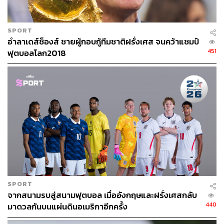
คุณสมบัติของ
คอนเต
ที่นักเตะเห็นพ้องต้องกันคือ ความ
ทุ่มเท และความละเอียดในการวางหมาก
“เมื่อคุณเล่นให้กับ
คอนเต
ในวันที่ลงสนามคุณรู้สึกว่าคุณ
SPORT
พร้อมสำหรับเกมนั้นมาก
คอนเต
ทำให้คุณรู้สึกว่าคุณทำการ
อำลาเดส์ช็องส์ ชายผู้กอบกู้ทีมชาติฝรั่งเศส จนคว้าแชมป์
บ้านมาดี และรู้ทุกอย่างสำหรับเกมนั้น”
เลโอนาร์โด โบนุชชี
451
ฟุตบอลโลก2018
กองหลังยูเวนตุสที่เคยร่วมงานกับ
คอนเต
กล่าว
“เรารู้ว่าต้องทำอะไรบ้างในแต่ละเกม นักเตะทุกคนก็รู้
หน้าที่ของตัวเองหมด” เอเด็น ฮาซาร์ ที่ฤดูกาลนี้ยิงไป 15
ประตู พูดถึง
คอนเต
ขณะที่ลูกศิษย์ของเขาอีกคนหนึ่งอย่างซีเนดีน ซีดาน
บริหารทีมเรอัล มาดริดที่มีขุมกำลัง ซึ่งเต็มไปด้วยนักฟุตบอล
ชื่อดังที่เปี่ยมไปด้วยความสามารถและความทระนงให้สำเร็จ
ได้ตามแนวทางของเขาเอง
โดยเลือกใช้ความสามารถเฉพาะตัวของคริสเตียโน โรนัล
โด ศูนย์หน้าชาวโปรตุเกสได้อย่างยอดเยี่ยมในฤดูกาลนี้ ด้วย
การเปลี่ยนปีกความเร็วสูงมาเป็นศูนย์หน้าหมายเลข 9 ผู้จบ
SPORT
สกอร์ในเกมสำคัญโดยเฉพาะ 2 ประตูของเขาในศึกยูฟ่า แช
จากสนามรบสู่สนามฟุตบอล เมื่ออังกฤษและฝรั่งเศสกลับ
440
มาดวลกันบนแผ่นดินอเมริกาอีกครั้ง
มเปียนส์ลีกรอบชิงชนะเลิศ ก็เป็นหลักฐานสำคัญของการ
เลือกใช้นักฟุตบอลได้อย่างถูกที่ถูกเวลา