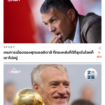
คนนั้นคือ คอนเต กับ
เดสชองส์
บีบเกมรุกฝั่งตรงข้ามในแดน
กลาง ขณะที่
อเลสซานโดร เดล ปิเอโร
ได้รับอิสระในการเล่น
เกมรุกเต็มที่
มา
ร์
เชลโล ลิปปี
ได้ให้ความสำคัญกับการปรับแท็กติกตาม
ทรัพยากรของทีมที่มีอยู่ เห็นได้จากการเลือกใช้งาน เดล
ปิเอ
โร
ซึ่งคนที่นำบทเรียนนี้มาใช้ได้อย่างดีเยี่ยมคือ
คอนเต
โดย
ในสมัยที่
คอนเต
คุมทีมยูเวนตุส เขาเลือกใช้แผน 4-2-4 แต่เมื่อ
ได้เซ็นสัญญากับ อันเดรีย ปีร์โล จอมทัพจอมเก๋าจากเอซี มิ
SPORT
ลาน เขาก็ได้ปรับแผนการเล่นเป็น 3-5-2 โดยให้ปีร์โลอยู่เป็น
เกมการเมืองของฟุตบอลอิตาลี ที่กองหลังที่ดีที่สุดในโลกก็
จุด
ศู
นย์กลางการสร้างสรรค์เกม ส่วนการคุมทีมเชลซีนั้น
454
เอาไม่อยู่
คอนเต
เริ่มต้นด้วยแผน 4-1-4-1 แต่เมื่อแผนของเขาล้มเหลว
ด้วยการพ่ายให้กับลิเวอร์พูลและอาร์เซนอลในช่วงต้นฤดูกาล
เขาก็ได้เปลี่ยนระบบเป็น 3-4-2-1 โดยเลือกใช้กองกลางตัวรับ
เป็น เอ็นโกโล
ก็องเต
และ เนมันยา มาติช 3 ประสานในแดน
หน้าเป็น เอเด็น ฮาซาร์ และ วิลเลียน ส่วนหน้าเป้าเป็นดิเอโก
คอสตา ผลคือเชลซีสามารถเก็บชัยชนะติดต่อกันถึง 13 นัด
และคว้าแชมป์พรีเมียร์ลีกหลังจากเอาชนะเวสต์บรอมวิชไป
เมื่อวันที่ 13 พฤษภาคมที่ผ่านมา