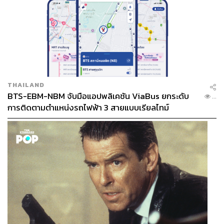
สำหรับเยอรมนีที่อยู่ในช่วงเปลี่ยนผ่านรัฐบาล หลังพรรค
CDU ชนะเลือกตั้งได้จัดตั้งรัฐบาล แม้ว่าที่ผู้นำคนใหม่จะมี
แนวคิดสนับสนุนยูเครน แต่ด้วยปัญหาเศรษฐกิจภายในที่รุม
เร้าและค่าใช้จ่ายที่เคยแบกรับผู้ลี้ภัยจำนวนมาก ทำให้
เยอรมนีไม่พร้อม เพราะเวลานี้พวกเขาไม่แข็งแกร่งเหมือน
แต่ก่อน
THAILAND
ขณะที่ ดร.สุรชาติ กล่าวว่า รัฐบาลใหม่ที่นำโดยพรรค CDU
BTS-EBM-NBM จับมือแอปพลิเคชัน ViaBus ยกระดับ
...
น่าจะยังต้องจับมือกับขั้วรัฐบาลเดิมอย่าง SDP ซึ่งแกนนำยัง
การติดตามตำแหน่งรถไฟฟ้า 3 สายแบบเรียลไทม์
เป็นสายกลาง คือเป็นการขยับจากกลางซ้าย มาเป็นกลางขวา
ซึ่ง CDU ก็เปลี่ยนจุดยืนมาสนับสนุนยูเครนด้วย
อาจารย์มองว่า เยอรมนียังคงทิ้ง EU ไม่ได้ และต้องจับมือกับ
ฝรั่งเศสและอังกฤษ เพราะเวลานี้สหรัฐฯ ไปอยู่กับรัสเซีย เป็น
อาการกลับหัวกลับหางของความมั่นคงยุโรป และโลก ยุโรป
กับสหรัฐฯ จะดำเนินนโยบายไปกันคนละทางมากขึ้น
“ยุโรปต้องจับมือกันมากขึ้น และแน่นขึ้น เพราะภัยคุกคาม
จากรัสเซียใหญ่ ยุโรปแบกรับเองหมดไม่ได้ เดิมมีสหรัฐฯ เป็น