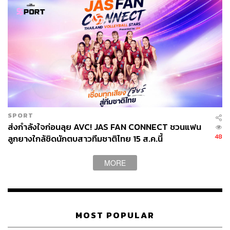
ที่ทุกคนมีส่วนร่วม โดยเป็นระบบที่ไม่ยึดโยงกับสงครามเย็น
แต่เป็นการหาทางดึงทุกฝ่ายเข้ามาเป็นส่วนหนึ่งของระบบ”
สีหศักดิ์กล่าว
ไทยโหวตหนุนร่างมติ UN ถูกต้องไหม
ดร.ปิติ
กล่าวว่า
หากมองรายละเอียดร่างมติ UN ฉบับนี้ จะ
เห็นว่ามี 3 ข้อคือ เรียกร้องให้ลดระดับความรุนแรง ยุติการสู้
SPORT
รบโดยเร็ว และยุติสงครามกับยูเครนโดยสันติ ซึ่งทั้ง 3 ข้อ
ส่งกำลังใจก่อนลุย AVC! JAS FAN CONNECT ชวนแฟน
48
ลูกยางใกล้ชิดนักตบสาวทีมชาติไทย 15 ส.ค.นี้
เป็นหลักการที่ทั้งไทยและทั้งโลกต้องสนับสนุน
ถึงแม้ทรัมป์จะต้องการให้สงครามในยูเครนยุติ แต่ทรัมป์
MORE
ต้องการให้เป็นไปแนวทางของเขา ไม่ใช่แนวทางแก้ปัญหา
แบบสหประชาชาติ
ขณะที่ สีหศักดิ์ กล่าวว่า สำหรับประเทศไทยที่ถือเป็นประเทศ
MOST POPULAR
ขนาดกลาง เรื่องกติการะหว่างประเทศถือเป็นเรื่องที่สำคัญ