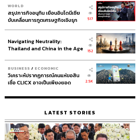
WORLD
ก่อนหน้านี้ พีต เฮกเซธ รัฐมนตรีกลาโหมสหรัฐฯ เคยส่ง
สรุปภารกิจอนุทิน เยือนอินโดนีเซีย
สัญญาณบนเวที Ukraine Defense Contact Group ระหว่าง
517
ขับเคลื่อนการทูตเศรษฐกิจเชิงรุก
ประชุมกลุ่ม NATO ที่บรัสเซลส์ โดยพูดถึง 4 เรื่องที่สะท้อน
ประกาศหุ้นส่วนยุทธศาสตร์ไทย –
คุณค่าที่เปลี่ยนไปของสหรัฐฯ
อินโดนีเซีย
Navigating Neutrality:
Thailand and China in the Age
เรื่องแรก ยูเครนไม่มีทางกลับไปมีบูรณภาพแห่งดินแดน
152
of a New Global Order
เหมือนก่อนปี 2014
เรื่องที่ 2 การรับยูเครนเป็นสมาชิก NATO เป็นเรื่องยาก
BUSINESS
/
ECONOMIC
ลำบาก เพราะจะนำไปสู่สงครามครั้งใหญ่
วิเคราะห์ปรากฏการณ์คนแห่ขอสิน
เรื่องที่ 3 หลักประกันความมั่นคงของยูเครนคือกองทัพ
2.5K
เชื่อ CLICX อาจเป็นเพียงยอด
ยุโรป ที่ไม่มีกองทัพสหรัฐฯ และกองทัพ NATO ถ้ายุโรป
ภูเขาน้ำแข็ง ของปัญหาหนี้ครัว
จะรับประกันความมั่นคงก็อย่าทำในนาม NATO
เรือนไทยที่ถูกซุกไว้
นอกจากนี้ยุโรปต้องขึ้นงบประมาณกลาโหมเป็น 5%
ของ GDP เพื่อสร้างหลักประกันดังกล่าว
LATEST STORIES
เรื่องที่ 4 ความร่วมมือด้านความมั่นคงและการทหาร
Transatlantic หรือเป็นหลักประกันความมั่นคงให้กับ
ยุโรป จะไม่ใช่เรื่องสำคัญลำดับแรก (Priority) ของ
สหรัฐฯ อีกต่อไป