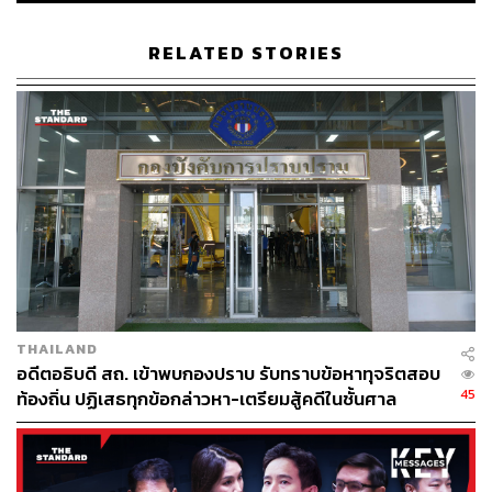
RELATED STORIES
TAGS:
ณัฐจักร ปัทมสิงห์ ณ อยุธยา
คณะกรรมการป้องกันและปราบปรามการทุจริตแห่งชาติ
(ป.ป.ช.)
สุชาติ ตระกูลเกษมสุข
118
THAILAND
อดีตอธิบดี สถ. เข้าพบกองปราบ รับทราบข้อหาทุจริตสอบ
45
ท้องถิ่น ปฏิเสธทุกข้อกล่าวหา-เตรียมสู้คดีในชั้นศาล
ABOUT THE AUTHOR
THE STANDARD TEAM
กองบรรณาธิการ THE STANDARD