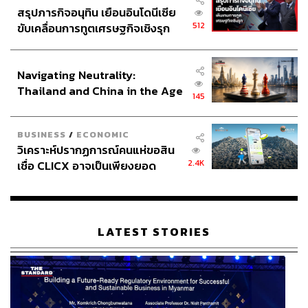
สรุปภารกิจอนุทิน เยือนอินโดนีเซีย
512
ขับเคลื่อนการทูตเศรษฐกิจเชิงรุก
ประกาศหุ้นส่วนยุทธศาสตร์ไทย –
อินโดนีเซีย
Navigating Neutrality:
Thailand and China in the Age
145
of a New Global Order
BUSINESS
/
ECONOMIC
วิเคราะห์ปรากฏการณ์คนแห่ขอสิน
2.4K
เชื่อ CLICX อาจเป็นเพียงยอด
ภูเขาน้ำแข็ง ของปัญหาหนี้ครัว
เรือนไทยที่ถูกซุกไว้
LATEST STORIES