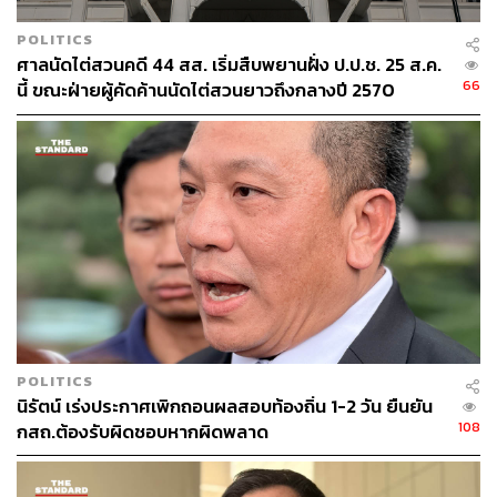
POLITICS
ศาลนัดไต่สวนคดี 44 สส. เริ่มสืบพยานฝั่ง ป.ป.ช. 25 ส.ค.
66
นี้ ขณะฝ่ายผู้คัดค้านนัดไต่สวนยาวถึงกลางปี 2570
POLITICS
นิรัตน์ เร่งประกาศเพิกถอนผลสอบท้องถิ่น 1-2 วัน ยืนยัน
108
กสถ.ต้องรับผิดชอบหากผิดพลาด