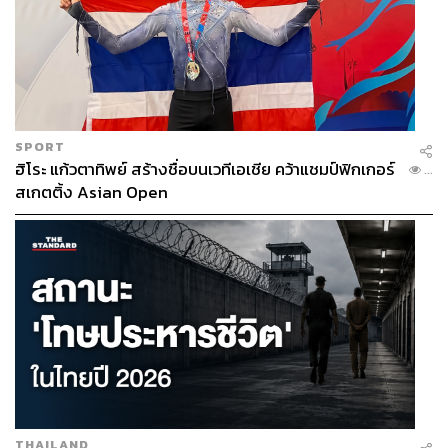
SPORT
ฮิโระ แก้วตาทิพย์ สร้างชื่อบนเวทีเอเชีย คว้าแชมป์ฟิกเกอร์
...
สเกตติ้ง Asian Open
THAILAND