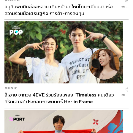
อนุทินพบมินอ่องหล่าย เดินหน้าบทใหม่ไทย-เมียนมา เร่ง
...
ความร่วมมือเศรษฐกิจ การค้า-การลงทุน
MUSIC
อ๊ะอาย จากวง 4EVE ร่วมร้องเพลง ‘Timeless คนเดียว
...
ที่รักเสมอ’ ประกอบภาพยนตร์ Her in Frame