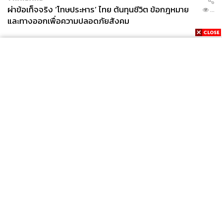
ผ่าข้อเท็จจริง ‘โทษประหาร’ ไทย ต้นทุนชีวิต ข้อกฎหมาย
...
และทางออกเพื่อความปลอดภัยสังคม
News
Wealth
Pop
Podcast
Video
Now
Opinion
Careers
Events
Privacy
About
Contact
Policy
FOR
ADVERTISING
MEMBERSHIP