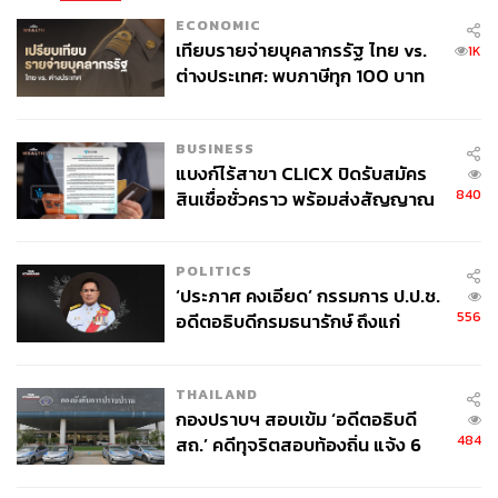
ECONOMIC
เทียบรายจ่ายบุคลากรรัฐ ไทย vs.
1K
ต่างประเทศ: พบภาษีทุก 100 บาท
ของคนไทยใช้ไปกับข้าราชการเฉียด
40 บาท
BUSINESS
แบงก์ไร้สาขา CLICX ปิดรับสมัคร
840
สินเชื่อชั่วคราว พร้อมส่งสัญญาณ
เตือนกลุ่มกู้เงินผิดวัตถุประสงค์-ให้
ข้อมูลเท็จ เตรียมดำเนินคดีเด็ดขาด
POLITICS
‘ประภาศ คงเอียด’ กรรมการ ป.ป.ช.
556
อดีตอธิบดีกรมธนารักษ์ ถึงแก่
อนิจกรรม
THAILAND
กองปราบฯ สอบเข้ม ‘อดีตอธิบดี
484
สถ.’ คดีทุจริตสอบท้องถิ่น แจ้ง 6
ข้อหาหนัก จ่อชง ป.ป.ช. 12 ส.ค. นี้