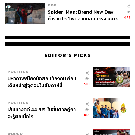
POP
Spider-Man: Brand New Day
477
ทำรายได้ 1 พันล้านดอลลาร์จากทั่ว
โลกภายใน 6 วัน
EDITOR'S PICKS
POLITICS
มหากาพย์โกงข้อสอบท้องถิ่น ก่อน
518
เดินหน้าสู่จุดจบในสัปดาห์นี้
POLITICS
เส้นทางคดี 44 สส. ในชั้นศาลฎีกา
160
จะรู้ผลเมื่อไร
WORLD