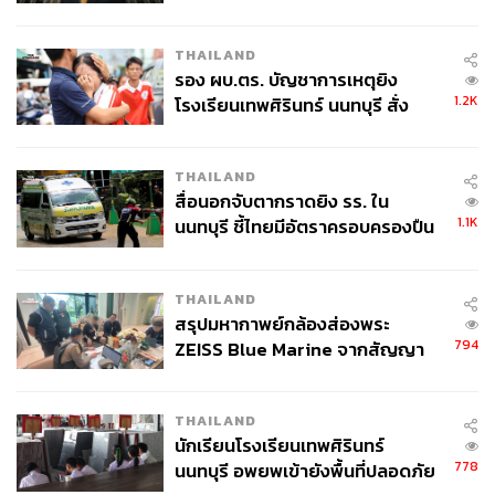
กากี กับ พล.ต.อ. เอก อังสนานนท์
THAILAND
รอง ผบ.ตร. บัญชาการเหตุยิง
1.2K
โรงเรียนเทพศิรินทร์ นนทบุรี สั่ง
ค้นหา 2 รอบยืนยันไร้คนติดค้าง พบ
ศพปู่-ย่าที่บ้านพักผู้ก่อเหตุ
THAILAND
สื่อนอกจับตากราดยิง รร. ใน
1.1K
นนทบุรี ชี้ไทยมีอัตราครอบครองปืน
สูงในระดับต้นของภูมิภาค
THAILAND
สรุปมหากาพย์กล้องส่องพระ
794
ZEISS Blue Marine จากสัญญา
ผลิต 8.3 ล้าน สู่ข้อพิพาท ‘มา
เวลล์ฯ’ ฟ้อง ‘โทน บางแค’ ผิดนัด
THAILAND
จ่ายหนี้-แอบระบุแบรนด์
นักเรียนโรงเรียนเทพศิรินทร์
778
นนทบุรี อพยพเข้ายังพื้นที่ปลอดภัย