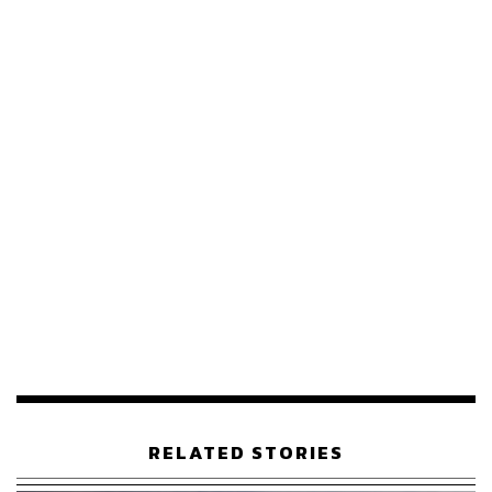
ABOUT THE AUTHOR
THE STANDARD WEALTH
สำนักข่าวเศรษฐกิจ ธุรกิจ และการลงทุน โดย
ทีมข่าว THE STANDARD
RELATED STORIES