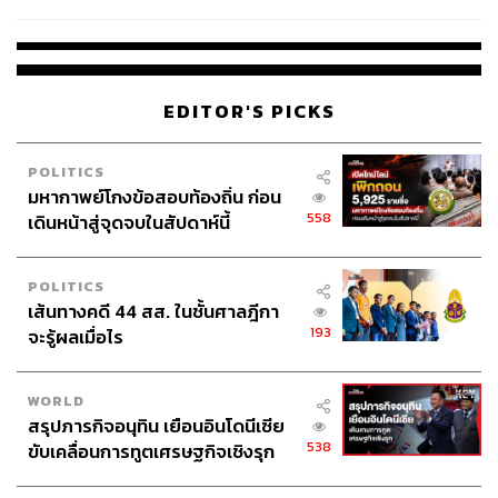
ชั่วคราว หลังเหตุใช้อาวุธปืนภายใน
โรงเรียนคลี่คลาย
EDITOR'S PICKS
POLITICS
มหากาพย์โกงข้อสอบท้องถิ่น ก่อน
558
เดินหน้าสู่จุดจบในสัปดาห์นี้
POLITICS
เส้นทางคดี 44 สส. ในชั้นศาลฎีกา
193
จะรู้ผลเมื่อไร
WORLD
สรุปภารกิจอนุทิน เยือนอินโดนีเซีย
538
ขับเคลื่อนการทูตเศรษฐกิจเชิงรุก
ประกาศหุ้นส่วนยุทธศาสตร์ไทย –