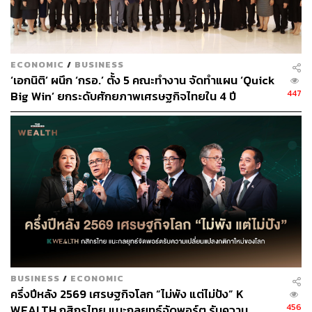
ECONOMIC
/
BUSINESS
‘เอกนิติ’ ผนึก ‘กรอ.’ ตั้ง 5 คณะทำงาน จัดทำแผน ‘Quick
447
Big Win’ ยกระดับศักยภาพเศรษฐกิจไทยใน 4 ปี
BUSINESS
/
ECONOMIC
ครึ่งปีหลัง 2569 เศรษฐกิจโลก “ไม่พัง แต่ไม่ปัง” K
456
WEALTH กสิกรไทย แนะกลยุทธ์จัดพอร์ต รับความ