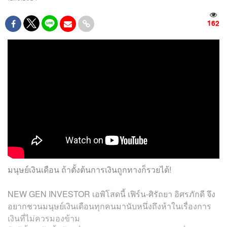
162
มนุษย์เงินเดือน ถ้าตั้งต้นการเงินถูกทางก็รวยได้!
NEW GEN INVESTOR เอพิโสดนี้ เฟิร์น-ศิรัถยา อิศรภักดี จึง
อยากชวนมนุษย์เงินเดือนทุกคนมานับหนึ่งถึงห้าในเรื่องการ
เงินที่ไม่ควรมองข้าม