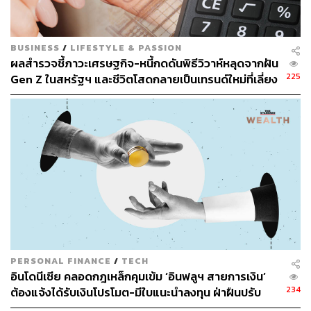
BUSINESS
/
LIFESTYLE & PASSION
ผลสำรวจชี้ภาวะเศรษฐกิจ-หนี้กดดันพิธีวิวาห์หลุดจากฝัน
225
Gen Z ในสหรัฐฯ และชีวิตโสดกลายเป็นเทรนด์ใหม่ที่เลี่ยง
ไม่ได้
PERSONAL FINANCE
/
TECH
อินโดนีเซีย คลอดกฎเหล็กคุมเข้ม ‘อินฟลูฯ สายการเงิน’
234
ต้องแจ้งได้รับเงินโปรโมต-มีใบแนะนำลงทุน ฝ่าฝืนปรับ
สูงสุด 27.9 ล้านบาท