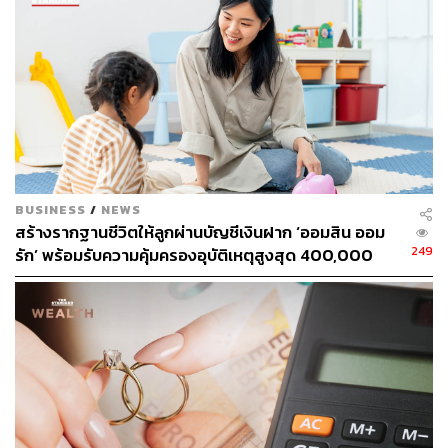
BUSINESS
/
NEWS
สร้างรากฐานชีวิตให้ลูกผ่านบัญชีเงินฝาก ‘ออมสิน ออม
249
รัก’ พร้อมรับความคุ้มครองอุบัติเหตุสูงสุด 400,000
บาท ดอกเบี้ยรับเต็ม ไม่เสียภาษี [Advertorial]