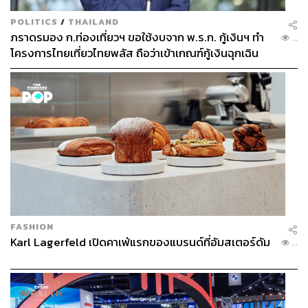
POLITICS
/
THAILAND
ภราดรมอง ก.ท่องเที่ยวฯ ขอใช้งบจาก พ.ร.ก. กู้เงินฯ ทำ
...
โครงการไทยเที่ยวไทยพลัส ถือว่าเข้าเกณฑ์กู้เงินฉุกเฉิน
FASHION
Karl Lagerfeld เปิดคาเฟ่แรกของแบรนด์ที่อัมสเตอร์ดัม
...