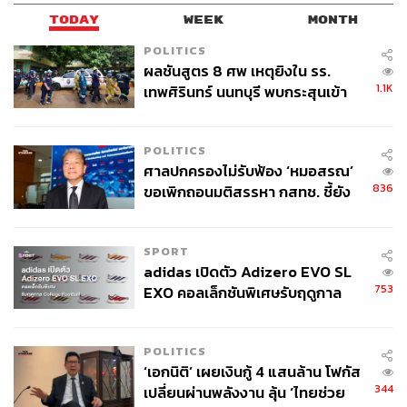
TODAY
WEEK
MONTH
POLITICS
ผลชันสูตร 8 ศพ เหตุยิงใน รร.
1.1K
เทพศิรินทร์ นนทบุรี พบกระสุนเข้า
จุดสำคัญ ‘ศีรษะ-หน้าอก’ ครูถูกยิง
4 นัด จากระยะไกล
POLITICS
ศาลปกครองไม่รับฟ้อง ‘หมอสรณ’
836
ขอเพิกถอนมติสรรหา กสทช. ชี้ยัง
ไม่ใช่ผู้เดือดร้อนเสียหาย
SPORT
adidas เปิดตัว Adizero EVO SL
753
EXO คอลเล็กชันพิเศษรับฤดูกาล
College Football
POLITICS
‘เอกนิติ’ เผยเงินกู้ 4 แสนล้าน โฟกัส
344
เปลี่ยนผ่านพลังงาน ลุ้น ‘ไทยช่วย