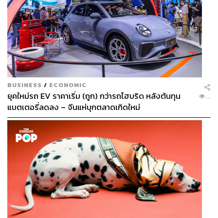
BUSINESS
/
ECONOMIC
ยุคใหม่รถ EV ราคาเริ่ม (ถูก) กว่ารถไฮบริด หลังต้นทุน
...
แบตเตอรี่ลดลง – จีนแห่บุกตลาดเกิดใหม่