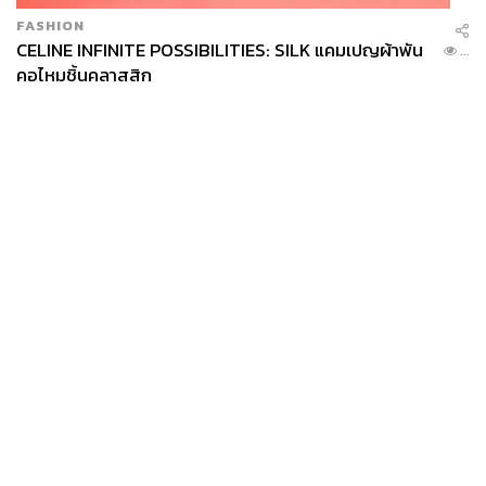
FASHION
CELINE INFINITE POSSIBILITIES: SILK แคมเปญผ้าพัน
...
คอไหมชิ้นคลาสสิก
News
Wealth
Pop
Podcast
Video
Now
Opinion
Careers
Events
Privacy
About
Contact
Policy
FOR
ADVERTISING
MEMBERSHIP