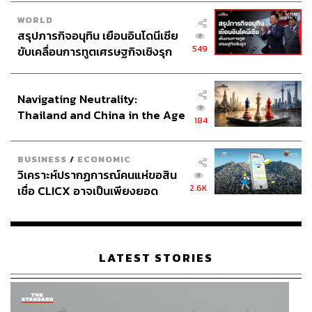
WORLD
สรุปภารกิจอนุทิน เยือนอินโดนีเซีย
549
ขับเคลื่อนการทูตเศรษฐกิจเชิงรุก
ประกาศหุ้นส่วนยุทธศาสตร์ไทย –
อินโดนีเซีย
Navigating Neutrality:
Thailand and China in the Age
184
of a New Global Order
BUSINESS
/
ECONOMIC
วิเคราะห์ปรากฏการณ์คนแห่ขอสิน
2.6K
เชื่อ CLICX อาจเป็นเพียงยอด
ภูเขาน้ำแข็ง ของปัญหาหนี้ครัว
เรือนไทยที่ถูกซุกไว้
LATEST STORIES