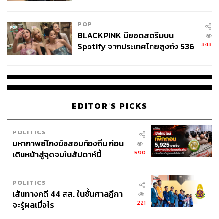
ไทยพลัส’ เฟส 2 รอประเมินความ
เหมาะสม
POP
BLACKPINK มียอดสตรีมบน
343
Spotify จากประเทศไทยสูงถึง 536
ล้านครั้ง ตลอด 10 ปีที่ผ่านมา
EDITOR'S PICKS
POLITICS
มหากาพย์โกงข้อสอบท้องถิ่น ก่อน
590
เดินหน้าสู่จุดจบในสัปดาห์นี้
POLITICS
เส้นทางคดี 44 สส. ในชั้นศาลฎีกา
221
จะรู้ผลเมื่อไร