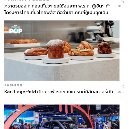
ภราดรมอง ก.ท่องเที่ยวฯ ขอใช้งบจาก พ.ร.ก. กู้เงินฯ ทำ
...
โครงการไทยเที่ยวไทยพลัส ถือว่าเข้าเกณฑ์กู้เงินฉุกเฉิน
FASHION
Karl Lagerfeld เปิดคาเฟ่แรกของแบรนด์ที่อัมสเตอร์ดัม
...