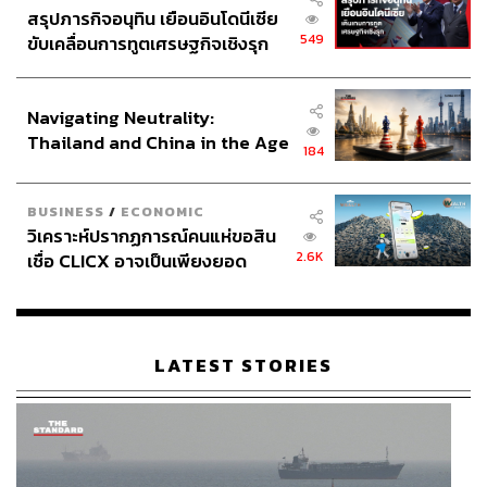
สรุปภารกิจอนุทิน เยือนอินโดนีเซีย
549
ขับเคลื่อนการทูตเศรษฐกิจเชิงรุก
ประกาศหุ้นส่วนยุทธศาสตร์ไทย –
อินโดนีเซีย
Navigating Neutrality:
Thailand and China in the Age
184
of a New Global Order
BUSINESS
/
ECONOMIC
วิเคราะห์ปรากฏการณ์คนแห่ขอสิน
2.6K
เชื่อ CLICX อาจเป็นเพียงยอด
ภูเขาน้ำแข็ง ของปัญหาหนี้ครัว
เรือนไทยที่ถูกซุกไว้
LATEST STORIES