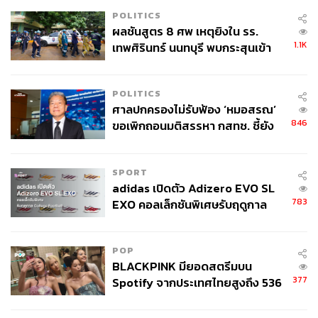
POLITICS
ผลชันสูตร 8 ศพ เหตุยิงใน รร.
1.1K
เทพศิรินทร์ นนทบุรี พบกระสุนเข้า
จุดสำคัญ ‘ศีรษะ-หน้าอก’ ครูถูกยิง
4 นัด จากระยะไกล
POLITICS
ศาลปกครองไม่รับฟ้อง ‘หมอสรณ’
846
ขอเพิกถอนมติสรรหา กสทช. ชี้ยัง
ไม่ใช่ผู้เดือดร้อนเสียหาย
SPORT
adidas เปิดตัว Adizero EVO SL
783
EXO คอลเล็กชันพิเศษรับฤดูกาล
College Football
POP
BLACKPINK มียอดสตรีมบน
377
Spotify จากประเทศไทยสูงถึง 536
ล้านครั้ง ตลอด 10 ปีที่ผ่านมา