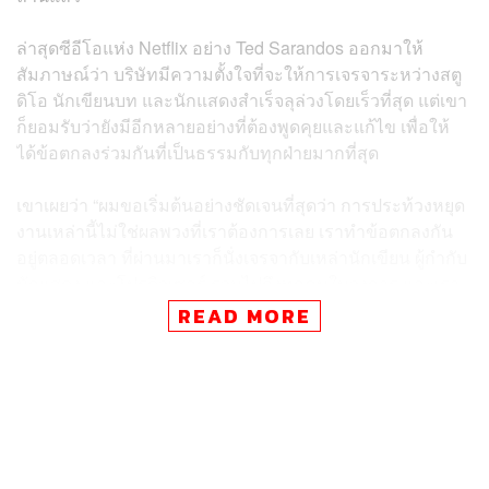
ล่าสุดซีอีโอแห่ง Netflix อย่าง Ted Sarandos ออกมาให้
สัมภาษณ์ว่า บริษัทมีความตั้งใจที่จะให้การเจรจาระหว่างสตู
ดิโอ นักเขียนบท และนักแสดงสำเร็จลุล่วงโดยเร็วที่สุด แต่เขา
ก็ยอมรับว่ายังมีอีกหลายอย่างที่ต้องพูดคุยและแก้ไข เพื่อให้
ได้ข้อตกลงร่วมกันที่เป็นธรรมกับทุกฝ่ายมากที่สุด
เขาเผยว่า “ผมขอเริ่มต้นอย่างชัดเจนที่สุดว่า การประท้วงหยุด
งานเหล่านี้ไม่ใช่ผลพวงที่เราต้องการเลย เราทำข้อตกลงกัน
อยู่ตลอดเวลา ที่ผ่านมาเราก็นั่งเจรจากับเหล่านักเขียน ผู้กำกับ
นักแสดง และโปรดิวเซอร์ รวมไปถึงทุกคนในวงการ และเรา
ก็หวังเอาไว้เป็นอย่างมากว่าเวลานี้เราจะได้ข้อตกลงร่วมกัน
READ MORE
แล้ว”
ขณะนี้ทั้ง SAG-AFTRA สมาพันธ์ที่มีนักแสดงหรือคนในแวด
วงฮอลลีวูดเบอร์ใหญ่เป็นสมาชิกมากกว่า 160,000 คน และ
WGA หรือสมาคมนักเขียนแห่งอเมริกา ต่างพร้อมใจกันหยุด
ทำงาน หลังการเจรจากับตัวแทนของเหล่าสตูดิโอใหญ่