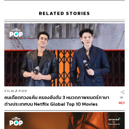
Hollywood
การหยุดงานประท้วง
SAG-AFTRA
RELATED STORIES
49
ABOUT THE AUTHOR
พิมพ์ คำภีร์
FILM
/
POP
นักเขียนกองบรรณาธิการคัลเจอร์ สำนักข่าว
THE STANDARD
คนเดือดทวงแค้น ครองอันดับ 3 หมวดภาพยนตร์ภาษา
463
ต่างประเทศบน Netflix Global Top 10 Movies