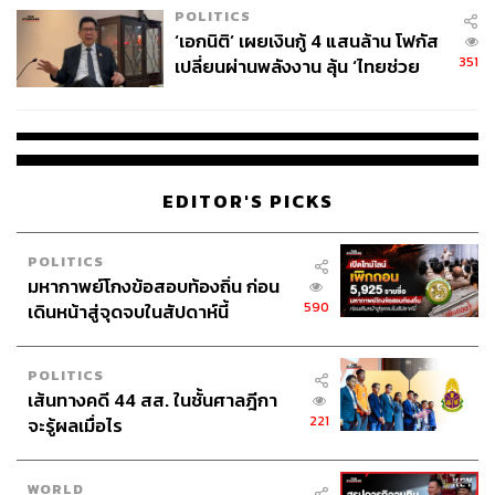
POLITICS
‘เอกนิติ’ เผยเงินกู้ 4 แสนล้าน โฟกัส
351
เปลี่ยนผ่านพลังงาน ลุ้น ‘ไทยช่วย
ไทยพลัส’ เฟส 2 รอประเมินความ
เหมาะสม
EDITOR'S PICKS
POLITICS
มหากาพย์โกงข้อสอบท้องถิ่น ก่อน
590
เดินหน้าสู่จุดจบในสัปดาห์นี้
POLITICS
เส้นทางคดี 44 สส. ในชั้นศาลฎีกา
221
จะรู้ผลเมื่อไร
WORLD