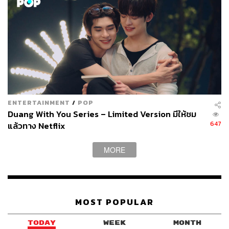
ENTERTAINMENT
/
POP
Duang With You Series – Limited Version มีให้ชม
647
แล้วทาง Netflix
MORE
MOST POPULAR
TODAY
WEEK
MONTH