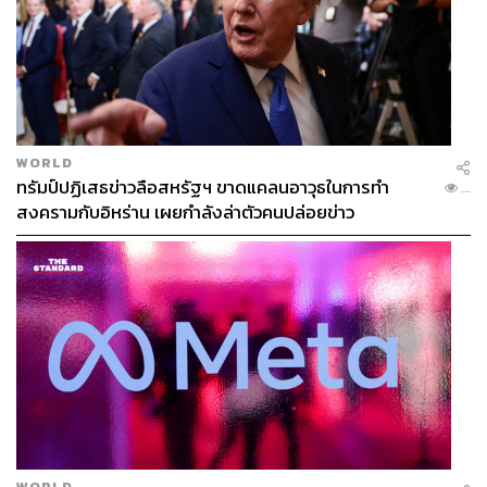
2570 หรืออย่างช้าที่สุดภายใน พ.ศ. 2580 ซึ่งลดการปล่อย
คาร์บอยไดออกไซด์ลงได้ 47.1 ล้านตัน หากรัฐบาลยังเพิกเฉย
ไม่เห็นความสำคัญ ก็จะไม่สามารถปลดระวางการใช้ถ่านหิน
ได้เลยในอนาคต
รัฐบาลไทยต้องทบทวนแผน ‘Net Zero Emissions’ แผนการ
WORLD
ใดๆ ที่จะมีขึ้นต้องมีเป้าหมายเชิงกลยุทธ์ที่โปร่งใส เพื่อลดการ
ทรัมป์ปฏิเสธข่าวลือสหรัฐฯ ขาดแคลนอาวุธในการทำ
...
ปล่อยจากอุตสาหกรรมเชื้อเพลิงฟอสซิลให้เป็นศูนย์ที่แท้จริง
สงครามกับอิหร่าน เผยกำลังล่าตัวคนปล่อยข่าว
ส่วนเป้าหมายการปล่อยก๊าซเรือนกระจกจากภาค
อุตสาหกรรมจะต้องทำให้ชัดเจน และแยกออกจากการใช้
ประโยชน์จากวัฏจักรคาร์บอนตามธรรมชาติ ซึ่งรวมถึงการ
ปกป้องผืนป่า อธิปไตยของชนเผ่าพื้นเมือง และการฟื้นฟูป่าไม้
และระบบนิเวศ โดยเป็นการดำเนินงานอย่างมีส่วนร่วม
ภายในประเทศเท่านั้น ไม่ขึ้นอยู่กับกลไกการซื้อขายและ
ชดเชยคาร์บอน (Carbon Offsetting) ระหว่างประเทศ
อ้างอิง:
https://unfccc.int/sites/default/files/resource/Thailand
WORLD