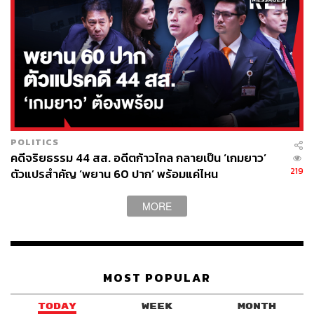
ไปให้ถึงการปล่อยก๊าซเรือนกระจกสุทธิเป็นศูนย์ แต่สิ่งที่ขาด
ไม่ได้ตามแนวทาง Net Zero คือภาคการใช้ประโยชน์ของ
ที่ดินและป่าไม้ (Land Use, Land Use Change, and
Forestry: LULUCF) ซึ่งมีข้อวิพากษ์วิจารณ์และคัดค้านอย่าง
กว้างขวาง ในประเด็นที่ว่า ‘Net Zero’ คือช่องทางให้
อุตสาหกรรมเชื้อเพลิงฟอสซิลเดินหน้าสำรวจ ขุดเจาะ สกัด
และเผาไหม้ถ่านหิน ก๊าซ และน้ำมันต่อไปตามเดิม และจ่าย
เงินจ้างใครสักคนทำการดึง ก๊าซคาร์บอนไดออกไซด์ออก
POLITICS
จากชั้นบรรยากาศโดยการปลูกป่าชดเชย กลไกซื้อขาย
คดีจริยธรรม 44 สส. อดีตก้าวไกล กลายเป็น ‘เกมยาว’
คาร์บอน (Emission Trading) หรือใช้เทคโนโลยีดักจับและ
219
ตัวแปรสำคัญ ‘พยาน 60 ปาก’ พร้อมแค่ไหน
กักเก็บคาร์บอน (Carbon Capture and Storage)
MORE
การคาดการณ์ภายใต้ยุทธศาสตร์ระยะยาวในการพัฒนาที่
ปล่อยก๊าซเรือนกระจกต่ำ ระบุว่า ศักยภาพการดูดซับก๊าซ
เรือนกระจกในภาคการใช้ประโยชน์ของที่ดินและป่าไม้ของ
ไทยจะเพิ่มขึ้นเป็น 120 ล้านตัน คาร์บอนไดออกไซด์เทียบเท่า
MOST POPULAR
ภายในปี 2580 และอยู่ในระดับคงที่จนถึงสิ้นศตวรรษนี้ การ
คาดการณ์ดังกล่าวมาจากเป้าหมายการเพิ่มพื้นที่ป่าไม้ และ
TODAY
WEEK
MONTH