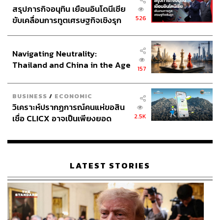
ปล่อยก๊าซเรือนกระจกต่ำของไทย ที่ส่งให้กับเวที
สรุปภารกิจอนุทิน เยือนอินโดนีเซีย
ประชุมสุดยอดด้านสภาพภูมิอากาศ COP26 ที่กลาสโกว์ นั้น
526
ขับเคลื่อนการทูตเศรษฐกิจเชิงรุก
เป็นแผนการตกแต่งบัญชีการปล่อยคาร์บอน โดยไม่พิจารณา
ประกาศหุ้นส่วนยุทธศาสตร์ไทย –
ถึงระบบพลังงานหมุนเวียน 100% และการปลดระวางถ่านหิน
อินโดนีเซีย
Navigating Neutrality:
แต่อย่างใด ทั้งๆ ที่เป็นการลดการปล่อยก๊าซเรือนกระจก
Thailand and China in the Age
โดยตรง (Real Zero) และทำได้จริงหากรัฐบาลไทยมี
157
of a New Global Order
เจตจำนงทางการเมืองที่แรงกล้า
BUSINESS
/
ECONOMIC
ในกรอบแผนพลังงานแห่งชาติ ซึ่งระบุว่า จะมีการกำหนด
วิเคราะห์ปรากฏการณ์คนแห่ขอสิน
นโยบายที่ไม่เพิ่มปริมาณสัดส่วนการผลิตไฟฟ้าจากถ่านหิน
2.5K
เชื่อ CLICX อาจเป็นเพียงยอด
และจะทยอยปลดระวางโรงไฟฟ้าที่ผลิตจากถ่านหิน และคาด
ภูเขาน้ำแข็ง ของปัญหาหนี้ครัว
ว่าจะไม่มีไฟฟ้าที่ผลิตจากถ่านหินเข้าสู่ระบบ ตั้งแต่ พ.ศ. 2593
เรือนไทยที่ถูกซุกไว้
เป็นต้นไป นั้นเป็นเพียงการถ่วงเวลา การวิเคราะห์ในรายงาน
‘ปลดระวางถ่านหินเพื่อการเปลี่ยนผ่านที่เป็นธรรมใน
LATEST STORIES
ประเทศไทย (Coal Phase-Out and Just Transition in
Thailand)’ โดยกองทุนแสงอาทิตย์, สถาบันเทคโนโลยี
นานาชาติสิรินธร มหาวิทยาลัยธรรมศาสตร์, มูลนิธินโยบาย
สุขภาวะ และกรีนพีซ ประเทศไทย ฉายภาพให้เห็นว่า รัฐบาล
ไทยสามารถปลดระวางถ่านหินได้อย่างเร็วที่สุดภายใน พ.ศ.