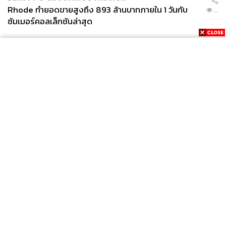
Rhode ทำยอดขายสูงถึง 893 ล้านบาทภายใน 1 วันกับ
...
ซัมเมอร์คอลเล็กชันล่าสุด
News
Wealth
Pop
Podcast
Video
Now
Opinion
Careers
Events
Privacy
About
Contact
Policy
FOR
ADVERTISING
MEMBERSHIP