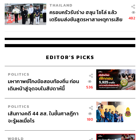
ความเป็นกลางทางคาร์บอนภายใน พ.ศ. 2613 ซึ่งจะมี
THAILAND
สัดส่วนการผลิตไฟฟ้าจากพลังงานหมุนเวียนอย่างน้อย
ครอบครัวรับร่าง ฮลุน โซโล่ แล้ว
482
50% ของกำลังการผลิตไฟฟ้าใหม่ภายใน พ.ศ. 2593
เตรียมส่งชันสูตรหาสาเหตุการเสีย
ชีวิต
และรถยนต์ใหม่ในตลาดจะเป็นรถยนต์ไฟฟ้า และ
รถยนต์ไฟฟ้าไฮบริดแบบปลั๊กอิน (PHEV) สัดส่วน 69%
ภายใน พ.ศ. 2578 และ
EDITOR'S PICKS
ความเป็นกลางทางคาร์บอนภายใน พ.ศ. 2608 ซึ่งเป็น
ฉากทัศน์ที่ใช้นโยบายและมาตรการเดียวกับฉากทัศน์
แรก โดยเพิ่มการปรับปรุงประสิทธิภาพทางพลังงาน
POLITICS
มหากาพย์โกงข้อสอบท้องถิ่น ก่อน
รวมถึงการส่งเสริมการลงทุนเทคโนโลยีดักจับและกัก
536
เดินหน้าสู่จุดจบในสัปดาห์นี้
เก็บคาร์บอนที่ต้นทุนสูงลิบลิ่ว และไม่ได้รับการพิสูจน์
POLITICS
มุ่งลดการปล่อยเป็นศูนย์ที่แท้จริง (Real Zero)
เส้นทางคดี 44 สส. ในชั้นศาลฎีกา
180
จะรู้ผลเมื่อไร
เป็นที่ชัดเจนว่า แผน Net Zero และเป้าหมายความเป็นกลาง
ทางคาร์บอนภายใต้ยุทธศาสตร์ระยะยาวในการพัฒนาที่
WORLD