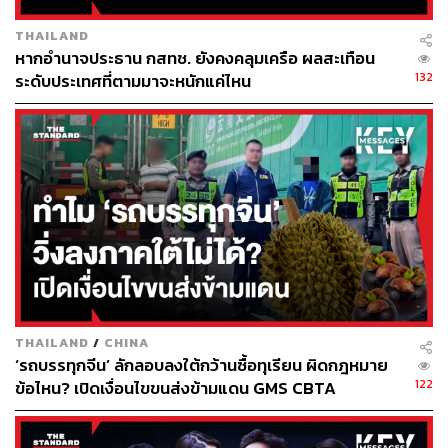
เกษตรกรรม (ยังไม่รวมภาคการใช้ประโยชน์ของที่ดินและป่า
THAILAND
ไม้) อยู่ในราว 555 ล้านตัน คาร์บอนไดออกไซด์เทียบเท่า
หากอำนาจประธาน กสทช. ยังคงคลุมเครือ ผลสะเทือน
หากพิจารณาตามเป้าหมาย NDC ใหม่ 40% ตามถ้อยแถลง
132
ระดับประเทศที่ตามมาจะหนักแค่ไหน
COP26 ที่กลาสโกว์โดยนายกรัฐมนตรีไทย ก็เท่ากับปริมาณ
ก๊าซเรือนกระจก 222 ล้านตันคาร์บอนไดออกไซด์เทียบเท่า
หรืออีกนัยหนึ่ง การปล่อยก๊าซเรือนกระจกสูงสุดใน พ.ศ. 2573
ภายใต้ NDC จะเป็น 333 ล้านตันคาร์บอนไดออกไซด์เทียบ
เท่า ส่วนยุทธศาสตร์ระยะยาวในการพัฒนาที่ปล่อยก๊าซเรือน
กระจกต่ำนั้นคาดประมาณการปล่อยก๊าซเรือนกระจกสูงสุด
ในปี 2573 ไว้ที่ 370 ล้านตันคาร์บอนไดออกไซด์เทียบเท่า
ความแตกต่างที่เกิดขึ้นมาจากการอ้างอิงปริมาณก๊าซเรือน
กระจกที่แตกต่างกันในปี 2548 ที่ใช้เป็นปีฐาน (Base Year)
THAILAND
/
CHINA
Net Zero และความเป็นกลางทางคาร์บอน (Carbon
‘รถบรรทุกจีน’ ลักลอบลงใต้กว้านซื้อทุเรียน ผิดกฎหมาย
Neutrality)
122
ข้อไหน? เปิดเงื่อนไขขนส่งข้ามแดน GMS CBTA
การดำเนินงานตามแผนพลังงานชาติถือเป็นหัวใจหลักในการ