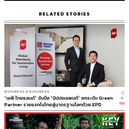
ก๊าซเรือนกระจกต่ำ (Long-Term Low Greenhouse Gas
Emission Development Strategies: LT-LEDS) ซึ่งคณะ
RELATED STORIES
รัฐมนตรีมีมติเห็นชอบเมื่อวันที่ 19 ตุลาคม 2564 ไปยังสำนัก
เลขาธิการอนุสัญญาสหประชาชาติว่าด้วยการเปลี่ยนแปลง
สภาพภูมิอากาศ (UNFCCC) รวมถึงประกาศเป้าหมายความ
เป็นกลางทางคาร์บอน (Carbon Neutrality) แต่ก็ไม่มีการอ้าง
ถึงเป้าหมาย NDC 40% แต่อย่างใด
เป้าหมาย Net Zero ต้องพึ่งการชดเชยคาร์บอนที่เป็น
เรื่องหลอกลวง
การกำหนดเป้าหมาย Net Zero ค.ศ. 2065 มาจากผลการ
ศึกษาการจัดทำยุทธศาสตร์ระยะยาวในการพัฒนาที่ปล่อย
BUSINESS
/
BUSINESS
ก๊าซเรือนกระจกต่ำ ในเบื้องต้นระบุว่า ประเทศไทยจะมุ่งสู่
“เอพี ไทยแลนด์” จับมือ “นิปปอนเพนต์” ยกระดับ Green
158
การปล่อยก๊าซเรือนกระจกสุทธิเป็นศูนย์ (Net-Zero GHG
Partner รายแรกในไทยสู่มาตรฐานโลกด้วย EPD
International พร้อมชูแนวคิด Global Standards for
Emissions) โดยเร็วที่สุดภายในระยะครึ่งหลังของศตวรรษนี้
Global Sustainable Living ส่งมอบบ้านคุณภาพ ลด
และมีระดับการปล่อยก๊าซเรือนกระจกสูงสุด (Peak GHG
ผลกระทบต่อสิ่งแวดล้อม พร้อมปั้นนักออกแบบที่ใส่ใจโลก
Emissions) ใน ค.ศ. 2030 (พ.ศ. 2573) ขณะเดียวกัน จะมุ่งสู่