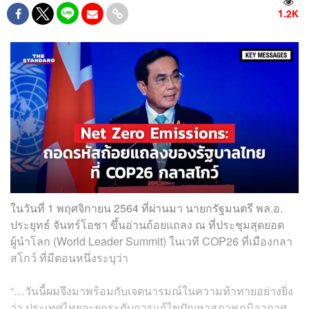
1.2K
ในวันที่ 1 พฤศจิกายน 2564 ที่ผ่านมา นายกรัฐมนตรี พล.อ.
ประยุทธ์ จันทร์โอชา ขึ้นอ่านถ้อยแถลง ณ ที่ประชุมสุดยอด
ผู้นำโลก (World Leader Summit) ในเวที COP26 ที่เมืองกลา
สโกว์ ที่มีตอนหนึ่งระบุว่า
“…วันนี้ผมจึงมาพร้อมกับเจตนารมณ์ในความท้าทายอย่างยิ่ง
ว่า ประเทศไทยจะยกระดับการแก้ไขปัญหาสภาพภูมิอากาศ