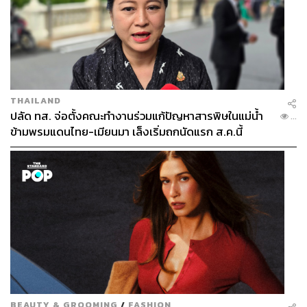
ABOUT THE AUTHOR
ธารา บัวคำศรี
ผู้อำนวยการ กรีนพีซ ประเทศไทย
THAILAND
ปลัด ทส. จ่อตั้งคณะทำงานร่วมแก้ปัญหาสารพิษในแม่น้ำ
...
ข้ามพรมแดนไทย-เมียนมา เล็งเริ่มถกนัดแรก ส.ค.นี้
BEAUTY & GROOMING
/
FASHION