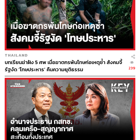
การเป็นประเทศที่มีความเป็นกลางทางคาร์บอน (Carbon
Neutrality) ภายใน ค.ศ. 2065 (พ.ศ. 2608) ผ่านการดำเนิน
งานตามแผนพลังงานชาติ ซึ่งมุ่งเน้นมาตรการสำคัญ เช่น
การเพิ่มสัดส่วนพลังงานหมุนเวียน การใช้เทคโนโลยียาน
ยนต์ไฟฟ้า การเพิ่มประสิทธิภาพการใช้พลังงานโดยใช้
เทคโนโลยีและนวัตกรรม รวมถึงการปรับโครงสร้างกิจการ
พลังงานเพื่อรองรับแนวโน้มการเปลี่ยนผ่านด้านพลังงาน
เป็นต้น
THAILAND
บทเรียนฆ่าฝัง 5 ศพ เมื่อฆาตกรพ้นโทษก่อเหตุซ้ำ สังคมจี้
239
รัฐงัด ‘โทษประหาร’ คืนความยุติธรรม
เมื่อเป็นเช่นนี้ เป้าหมาย NDC ใหม่ 40% ในถ้อยแถลงของ
นายกรัฐมนตรีที่กลาสโกว์ น่าจะล้อไปกับการปล่อยก๊าซเรือน
กระจกที่คาดว่าจะเกิดขึ้นสูงสุดใน ค.ศ. 2030 (พ.ศ. 2573)
หรือ Peak Greenhouse Gas Emissions ของยุทธศาสตร์
ระยะยาวในการพัฒนาที่ปล่อยก๊าซเรือนกระจกต่ำ
การคาดการณ์ปริมาณการปล่อยก๊าซเรือนกระจกของ
ประเทศไทยในกรณีปกติ (Business As Usual) ใน พ.ศ. 2573
จากภาคพลังงาน (รวมการขนส่ง) ภาคของเสีย ภาค
กระบวนการอุตสาหกรรมและการใช้ผลิตภัณฑ์ และภาค