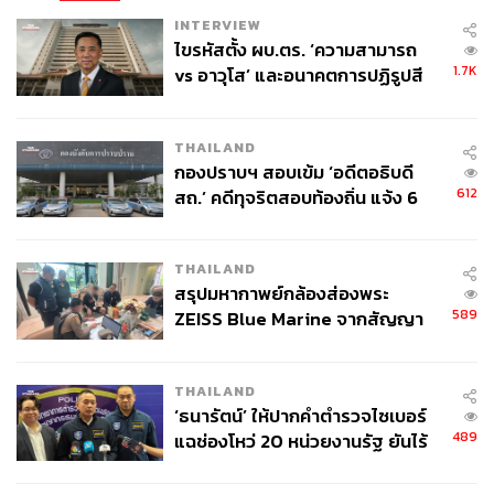
พื้นที่สีเขียวในแผนยุทธศาสตร์ชาติ 20 ปี
INTERVIEW
ไขรหัสตั้ง ผบ.ตร. ‘ความสามารถ
สรุปโดยรวม ภาคการใช้ประโยชน์ของที่ดินและป่าไม้ (Land
1.7K
vs อาวุโส’ และอนาคตการปฏิรูปสี
Use, Land Use Change, and Forestry: LULUCF) จะมีส่วน
กากี กับ พล.ต.อ. เอก อังสนานนท์
ดูดซับคาร์บอนในสัดส่วน 5.6% ของการลดการปล่อยก๊าซ
เรือนกระจกรวมทั้งหมดในปี 2593 การปล่อยก๊าซเรือน
THAILAND
กระจกหลังจาก พ.ศ. 2593 จะเป็นไปตามแนวทางของ IPCC
กองปราบฯ สอบเข้ม ‘อดีตอธิบดี
ที่ขีดจำกัดอุณหภูมิ 2 องศาเซลเซียส โดยที่ภายใน พ.ศ. 2633
612
สถ.’ คดีทุจริตสอบท้องถิ่น แจ้ง 6
ประเทศไทยจะบรรลุความสมดุลระหว่างการปล่อยก๊าซเรือน
ข้อหาหนัก จ่อชง ป.ป.ช. 12 ส.ค. นี้
กระจกจากแหล่งกำเนิดต่างๆ และการดึงก๊าซเรือนกระจก
กลับด้วยแหล่งดูดซับต่างๆ
THAILAND
สรุปมหากาพย์กล้องส่องพระ
589
ZEISS Blue Marine จากสัญญา
ในอีกด้านหนึ่ง ยุทธศาสตร์ระยะยาวในการพัฒนาที่ปล่อย
ผลิต 8.3 ล้าน สู่ข้อพิพาท ‘มา
ก๊าซเรือนกระจกต่ำ ระบุถึงเป้าหมายความเป็นกลางทาง
เวลล์ฯ’ ฟ้อง ‘โทน บางแค’ ผิดนัด
คาร์บอน (Carbon Neutrality) ใน 2 ฉากทัศน์ โดยเน้นการลด
THAILAND
จ่ายหนี้-แอบระบุแบรนด์
การปล่อยคาร์บอนไดออกไซด์จากภาคพลังงานและคมนาคม
‘ธนารัตน์’ ให้ปากคำตำรวจไซเบอร์
ขนส่ง ภาคของเสีย ภาคกระบวนการอุตสาหกรรมและการ
489
แฉช่องโหว่ 20 หน่วยงานรัฐ ยันไร้
ใช้ผลิตภัณฑ์ และภาคเกษตรกรรม คือ
นัยทางการเมือง