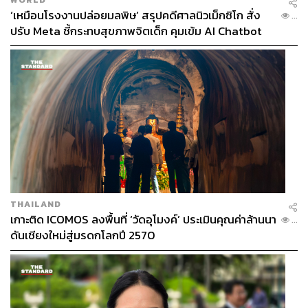
_LTS1.pdf
‘เหมือนโรงงานปล่อยมลพิษ’ สรุปคดีศาลนิวเม็กซิโก สั่ง
...
https://www4.unfccc.int/sites/ndcstaging/PublishedD
ปรับ Meta ชี้กระทบสุขภาพจิตเด็ก คุมเข้ม AI Chatbot
ocuments/Thailand%20First/Thailand%20Updated%
20NDC.pdf
https://www.greenpeace.org/thailand/publication/213
96/climate-coal-phase-out-coal-thailand-report/
TAGS:
จับตาประชุมโลกร้อน COP26
World Leader Summit
Net Zero Emissions
สิ่งแวดล้อม
Climate Change
ภาวะโลกร้อน
Key Messages
THAILAND
เกาะติด ICOMOS ลงพื้นที่ ‘วัดอุโมงค์’ ประเมินคุณค่าล้านนา
...
ดันเชียงใหม่สู่มรดกโลกปี 2570
1.2K