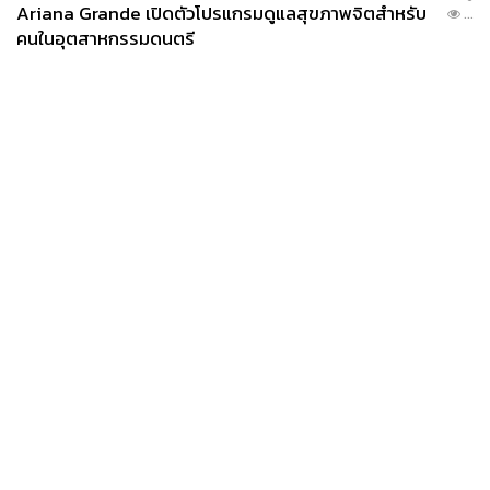
Ariana Grande เปิดตัวโปรแกรมดูแลสุขภาพจิตสำหรับ
...
คนในอุตสาหกรรมดนตรี
News
Wealth
Pop
Podcast
Video
Now
Opinion
Careers
Events
Privacy
About
Contact
Policy
FOR
ADVERTISING
MEMBERSHIP