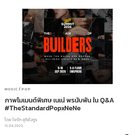
/
MUSIC
POP
ภาพโมเมนต์พิเศษ เนเน่ พรนับพัน ใน Q&A
#TheStandardPopxNeNe
โดย
ใยรัก ชุติอังกูร
12.04.2023