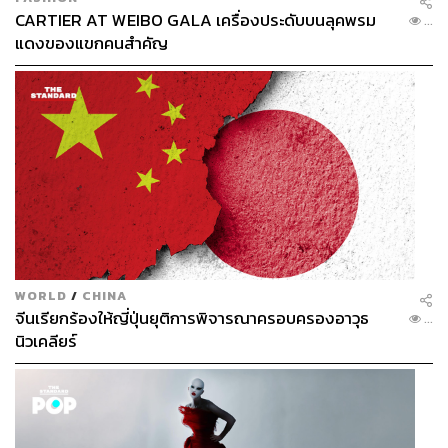
CARTIER AT WEIBO GALA เครื่องประดับบนลุคพรม
...
แดงของแขกคนสำคัญ
107
ABOUT THE AUTHOR
ใยรัก ชุติอังกูร
นักเขียนผู้ชอบถ่ายทอดเรื่องราวผ่านตัวอักษร
หลงใหลในภาษา วัฒนธรรม และการติ่ง
WORLD
/
CHINA
จีนเรียกร้องให้ญี่ปุ่นยุติการพิจารณาครอบครองอาวุธ
...
นิวเคลียร์