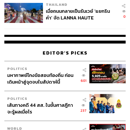
THAILAND
เมื่อถนนกลายเป็นรันเวย์ ‘แยกริน
0
คำ’ จัด LANNA HAUTE
COUTURE กลางสายฝน
EDITOR'S PICKS
POLITICS
มหากาพย์โกงข้อสอบท้องถิ่น ก่อน
601
เดินหน้าสู่จุดจบในสัปดาห์นี้
POLITICS
เส้นทางคดี 44 สส. ในชั้นศาลฎีกา
237
จะรู้ผลเมื่อไร
WORLD