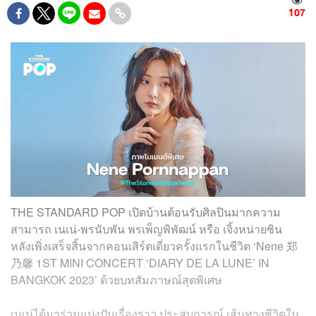
107
THE STANDARD POP เปิดบ้านต้อนรับศิลปินมากความ
สามารถ เนเน่-พรนับพัน พรเพ็ญพิพัฒน์ หรือ เจิ้งหน่ายซิน
หลังเพิ่งเสร็จสิ้นจากคอนเสิร์ตเดี่ยวครั้งแรกในชีวิต ‘Nene 郑
乃馨 1ST MINI CONCERT ‘DIARY DE LA LUNE’ IN
BANGKOK 2023’ ด้วยบทสัมภาษณ์สุดพิเศษ
เนเน่ได้มาร่วมแบ่งปันเรื่องราว ประสบการณ์ เส้นทางชีวิตใน