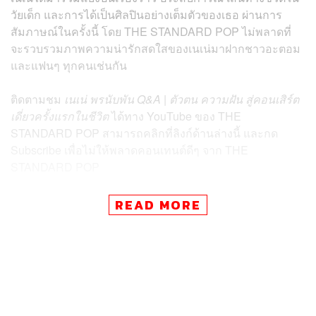
วัยเด็ก และการได้เป็นศิลปินอย่างเต็มตัวของเธอ ผ่านการ
สัมภาษณ์ในครั้งนี้ โดย
THE STANDARD POP ไม่พลาดที่
จะรวบรวมภาพความน่ารักสดใสของ
เนเน่
มาฝากชาวอะตอม
และแฟนๆ ทุกคนเช่นกัน
ติดตามชม
เนเน่ พรนับพัน Q&A | ตัวตน ความฝัน สู่คอนเสิร์ต
เดี่ยวครั้งแรกในชีวิต
ได้ทาง YouTube ของ THE
STANDARD POP สามารถคลิกที่ลิงก์ด้านล่างนี้ และกด
Subscribe เพื่อไม่ให้พลาดคอนเทนต์ดีๆ จาก THE
STANDARD POP
READ MORE