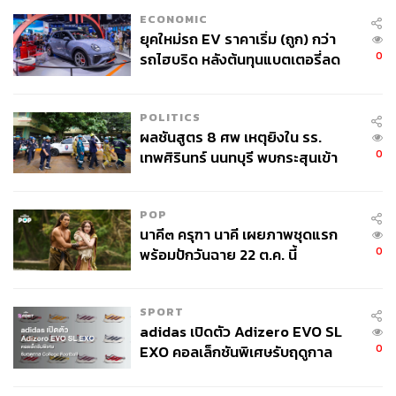
ECONOMIC
ยุคใหม่รถ EV ราคาเริ่ม (ถูก) กว่า
0
รถไฮบริด หลังต้นทุนแบตเตอรี่ลด
ลง - จีนแห่บุกตลาดเกิดใหม่
POLITICS
ผลชันสูตร 8 ศพ เหตุยิงใน รร.
0
เทพศิรินทร์ นนทบุรี พบกระสุนเข้า
จุดสำคัญ ‘ศีรษะ-หน้าอก’ ครูถูกยิง
4 นัด จากระยะไกล
POP
นาคี๓ ครุฑา นาคี เผยภาพชุดแรก
0
พร้อมปักวันฉาย 22 ต.ค. นี้
SPORT
adidas เปิดตัว Adizero EVO SL
0
EXO คอลเล็กชันพิเศษรับฤดูกาล
College Football