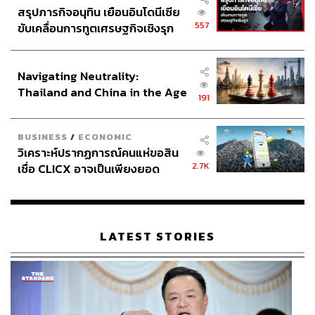
สรุปภารกิจอนุทิน เยือนอินโดนีเซีย
557
ขับเคลื่อนการทูตเศรษฐกิจเชิงรุก
ประกาศหุ้นส่วนยุทธศาสตร์ไทย –
อินโดนีเซีย
Navigating Neutrality:
Thailand and China in the Age
191
of a New Global Order
BUSINESS
/
ECONOMIC
วิเคราะห์ปรากฏการณ์คนแห่ขอสิน
2.7K
เชื่อ CLICX อาจเป็นเพียงยอด
ภูเขาน้ำแข็ง ของปัญหาหนี้ครัว
เรือนไทยที่ถูกซุกไว้
LATEST STORIES