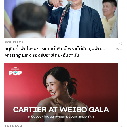
POLITICS
อนุทินย้ำพับโครงการแลนด์บริดจ์เพราะไม่คุ้ม มุ่งพัฒนา
...
Missing Link รองรับอ่าวไทย-อันดามัน
TAGS:
Q&A
เนเน่-พรนับพัน พรเพ็ญพิพัฒน์
C-POP
NENE 郑乃馨 1ST MINI CONCERT ‘DIARY DE LA
LUNE’ IN BANGKOK 2023
TheStandardPopxNeNe
FASHION