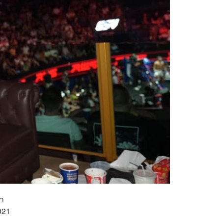
มา
021