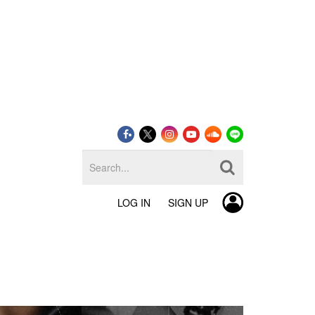
LOG IN
SIGN UP