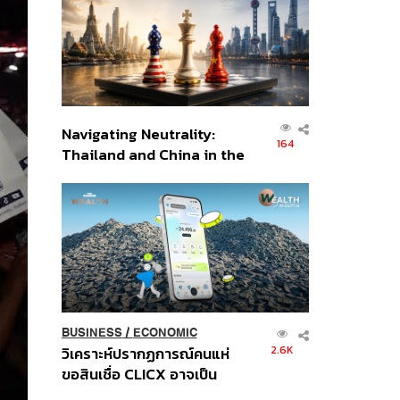
อินโดนีเซีย
Navigating Neutrality:
164
Thailand and China in the
Age of a New Global
Order
BUSINESS
/
ECONOMIC
2.6K
วิเคราะห์ปรากฏการณ์คนแห่
ขอสินเชื่อ CLICX อาจเป็น
เพียงยอดภูเขาน้ำแข็ง ของ