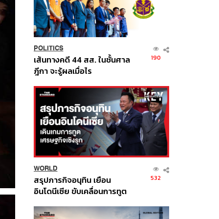
POLITICS
190
เส้นทางคดี 44 สส. ในชั้นศาล
ฎีกา จะรู้ผลเมื่อไร
WORLD
532
สรุปภารกิจอนุทิน เยือน
อินโดนีเซีย ขับเคลื่อนการทูต
เศรษฐกิจเชิงรุก ประกาศหุ้น
ส่วนยุทธศาสตร์ไทย –