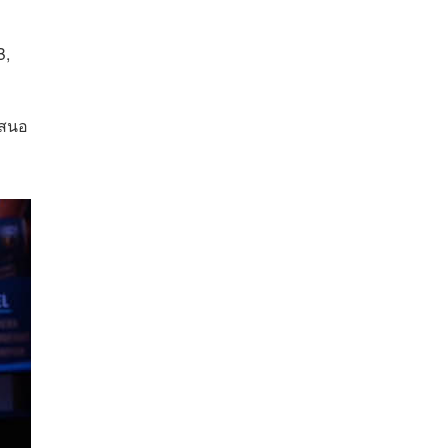
B,
เสนอ