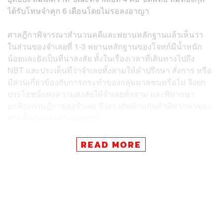
ได้รับโทษจำคุก 6 เดือนโดยไม่รอลงอาญา
ศาลฎีกาพิจารณาสำนวนคดีและพยานหลักฐานแล้วเห็นว่า
ในส่วนของจำเลยที่ 1-3 พยานหลักฐานของโจทก์มีน้ำหนัก
น้อยและยังเป็นที่น่าสงสัย ทั้งในเรื่องเวลาที่เดินทางไปถึง
NBT และประเด็นที่ว่าจำเลยทั้งสามให้คำปรึกษา สั่งการ หรือ
มีส่วนเกี่ยวข้องกับการกระทำของกลุ่มมวลชนหรือไม่ จึงยก
ประโยชน์แห่งความสงสัยให้จำเลยทั้งสาม และพิพากษา
ยกฟ้องตามฎีกาของจำเลย ซึ่งตรงกันข้ามกับคำพิพากษาของ
ศาลชั้นต้นและศาลอุทธรณ์
สำหรับจำเลยที่ 4 ชิติพัทธ์ ลิ้มทองกุล ศาลเห็นว่าพยานหลัก
READ MORE
ฐานของโจทก์สอดคล้องกันและมีน้ำหนัก โดยระบุว่า ชิติ
พัทธ์เป็นผู้สั่งการให้มวลชนบุกรุกและทำลายทรัพย์สิน
นอกจากนี้ยังมีการข่มขู่เจ้าหน้าที่ให้หยุดปฏิบัติหน้าที่โดยนับ
ถอยหลัง 1-60 ทำให้เกิดความเสียหายต่อทรัพย์สินของทาง
ราชการกว่า 600,000 บาท