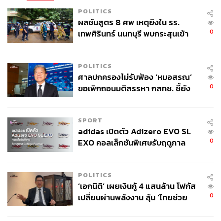
POLITICS
ผลชันสูตร 8 ศพ เหตุยิงใน รร.
0
เทพศิรินทร์ นนทบุรี พบกระสุนเข้า
จุดสำคัญ ‘ศีรษะ-หน้าอก’ ครูถูกยิง
4 นัด จากระยะไกล
POLITICS
ศาลปกครองไม่รับฟ้อง ‘หมอสรณ’
0
ขอเพิกถอนมติสรรหา กสทช. ชี้ยัง
ไม่ใช่ผู้เดือดร้อนเสียหาย
SPORT
adidas เปิดตัว Adizero EVO SL
0
EXO คอลเล็กชันพิเศษรับฤดูกาล
College Football
POLITICS
‘เอกนิติ’ เผยเงินกู้ 4 แสนล้าน โฟกัส
0
เปลี่ยนผ่านพลังงาน ลุ้น ‘ไทยช่วย
ไทยพลัส’ เฟส 2 รอประเมินความ
เหมาะสม