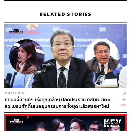
บนพื้นฐานของความคิดและความเชื่อที่รอบคอบ นอกจากนี้
ยังระบุอีกว่าจะยังคงทำหน้าที่ในฐานะสื่อมวลชนและ
RELATED STORIES
ประชาชนต่อไป หากเห็นสิ่งใดที่ไม่ถูกต้องก็จะเข้าช่วยเหลือ
ประชาชนเพื่อแก้ไขสิ่งเหล่านั้นให้ถูกต้อง
TAGS:
พันธมิตรประชาชนเพื่อประชาธิปไตย
ศาลฎีกา
NBT
POLITICS
208
ภคมนจี้นายกฯ เร่งทูลเกล้าฯ ปลดประธาน กสทช. ขณะ
129
สว.เปรมศักดิ์เสนอยุบกรรมการทั้งชุด แล้วสรรหาใหม่
ABOUT THE AUTHOR
THE STANDARD TEAM