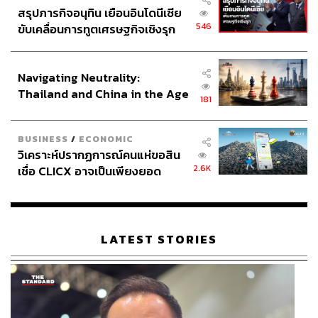
สรุปภารกิจอนุทิน เยือนอินโดนีเซีย
546
ขับเคลื่อนการทูตเศรษฐกิจเชิงรุก
ประกาศหุ้นส่วนยุทธศาสตร์ไทย –
อินโดนีเซีย
Navigating Neutrality:
Thailand and China in the Age
181
of a New Global Order
BUSINESS
/
ECONOMIC
วิเคราะห์ปรากฏการณ์คนแห่ขอสิน
2.6K
เชื่อ CLICX อาจเป็นเพียงยอด
ภูเขาน้ำแข็ง ของปัญหาหนี้ครัว
เรือนไทยที่ถูกซุกไว้
LATEST STORIES