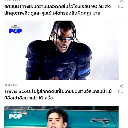
ยศชนัน เคาะแผนความปลอดภัยในรั้วโรงเรียน 90 วัน ส่ง
...
นักสุขภาพจิตดูแล-คุมเข้มคัดกรองสิ่งผิดกฎหมาย
MUSIC
Travis Scott ไม่รู้สึกกดดันที่ไม่เคยชนะรางวัลแกรมมี่ แม้
...
มีชื่อเข้าชิงมาแล้ว 10 ครั้ง