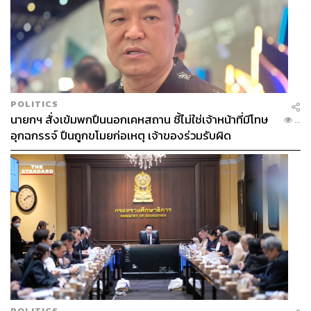
POLITICS
นายกฯ สั่งเข้มพกปืนนอกเคหสถาน ชี้ไม่ใช่เจ้าหน้าที่มีโทษ
...
อุกฉกรรจ์ ปืนถูกขโมยก่อเหตุ เจ้าของร่วมรับผิด
POLITICS