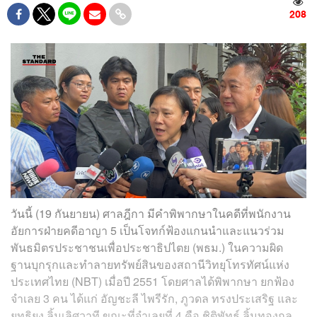
208
วันนี้ (19 กันยายน) ศาลฎีกา มีคำพิพากษาในคดีที่พนักงาน
อัยการฝ่ายคดีอาญา 5 เป็นโจทก์ฟ้องแกนนำและแนวร่วม
พันธมิตรประชาชนเพื่อประชาธิปไตย (พธม.) ในความผิด
ฐานบุกรุกและทำลายทรัพย์สินของสถานีวิทยุโทรทัศน์แห่ง
ประเทศไทย (NBT) เมื่อปี 2551 โดยศาลได้พิพากษา ยกฟ้อง
จำเลย 3 คน ได้แก่ อัญชะลี ไพรีรัก, ภูวดล ทรงประเสริฐ และ
ยุทธิยง ลิ้มเลิศวาที ขณะที่จำเลยที่ 4 คือ ชิติพัทธ์ ลิ้มทองกุล