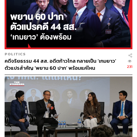
กองบรรณาธิการ THE STANDARD
POLITICS
คดีจริยธรรม 44 สส. อดีตก้าวไกล กลายเป็น ‘เกมยาว’
231
ตัวแปรสำคัญ ‘พยาน 60 ปาก’ พร้อมแค่ไหน