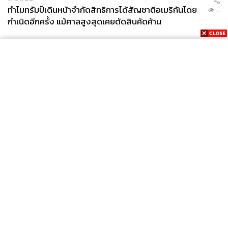
ทำไมทรัมป์เดินหน้าจำกัดสิทธิการได้สัญชาติอเมริกันโดย
...
กำเนิดอีกครั้ง แม้ศาลสูงสุดเคยตัดสินคัดค้าน
News
Wealth
Pop
Podcast
Video
Now
Opinion
Careers
Events
Privacy
About
Contact
Policy
FOR
ADVERTISING
MEMBERSHIP