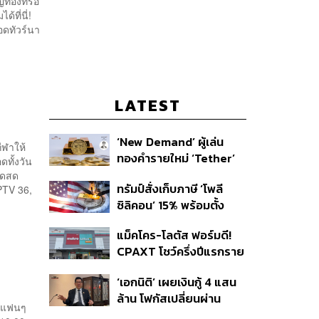
ญทองที่รอ
ที่นี่!
อดทัวร์นา
LATEST
‘New Demand’ ผู้เล่น
ีฬาให้
ทองคำรายใหม่ ‘Tether’
ดทั้งวัน
ทอดสด
ทรัมป์สั่งเก็บภาษี ‘โพลี
PTV 36,
ซิลิคอน’ 15% พร้อมตั้ง
ราคาขั้นต่ำ ตัดกำลังจีน
แม็คโคร-โลตัส ฟอร์มดี!
CPAXT โชว์ครึ่งปีแรกราย
ได้ทะลุ 2.6 แสนล้าน เร่ง
‘เอกนิติ’ เผยเงินกู้ 4 แสน
ปรับโฉมสาขาใหม่ดันพื้นที่
ล้าน โฟกัสเปลี่ยนผ่าน
เช่าโต
ห้แฟนๆ
พลังงาน ลุ้น ‘ไทยช่วยไทย