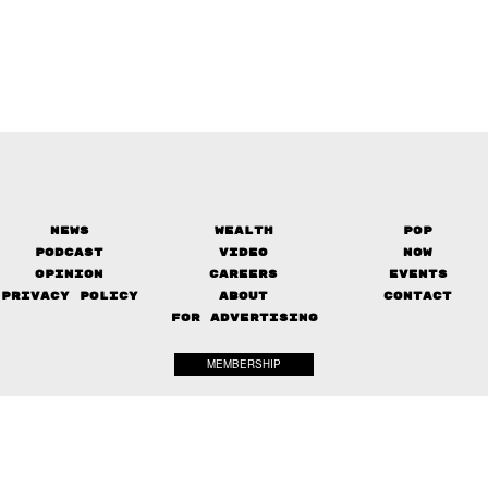
News
Wealth
Pop
Podcast
Video
Now
Opinion
Careers
Events
Privacy Policy
About
Contact
FOR ADVERTISING
MEMBERSHIP
© 2017-
2026
The Standard. All rights reserved.