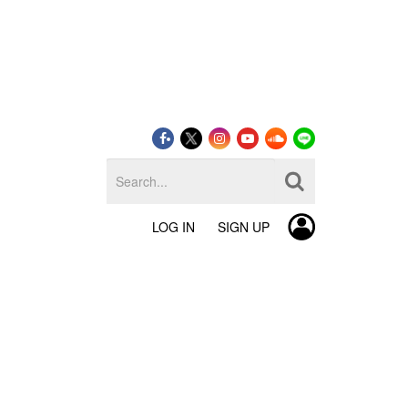
LOG IN
SIGN UP