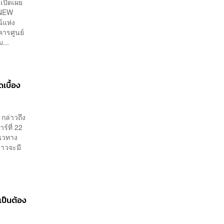
เปิดเผย
T NEW
์แห่ง
คารศูนย์
...
เบื้อง
 กล่าวถึง
์ที่ 22
แนวทาง
าวจะมี
เป็นต้อง