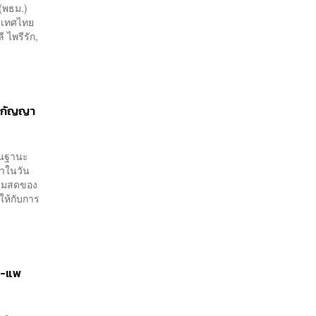
(พธม.)
ะเทศไทย
 ไพรีรัก,
ริกัญญา
ในฐานะ
่าในวัน
ถามสดของ
ให้กับการ
ฐา-แพ