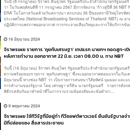
วันนี้ (8 กรกฎาคม) จิราพร สินธุไพร รัฐมนตรีประจำสำนักนายกรัฐมนตรี 
ว่า ในวันพฤหัสบดีที่ 11 กรกฎาคม 2567 มีการจัดงาน ‘ก้าวสู่ปีที่ 36 NB
ERA’ ในโอกาสวันคล้ายวันสถาปนา ครบรอบ 36 ปีของสถานีวิทยุโทรทัศน
ประเทศไทย (National Broadcasting Services of Thailand: NBT) ณ อา
ปฏิบัติการแพร่ภาพออกอากาศ การกระจายเสียงวิทยุและการให้บริการข้อม
16 มิถุนายน 2024
จิราพรเผย รายการ ‘คุยกับเศรษฐา’ เทปแรก นายกฯ ถอดสูท-เปิด
หลังการทำงาน ออกอากาศ 22 มิ.ย. เวลา 08.00 น. ทาง NBT
วันนี้ (16 มิถุนายน) จิราพร สินธุไพร รัฐมนตรีประจำสำนักนายกรัฐมนตรี
ความพร้อมของรายการ ‘คุยกับเศรษฐา’ ซึ่งจะออกอากาศตอนแรกในวันเสาร
มิถุนายนนี้ ทางช่อง NBT ว่า เป็นรายการสนทนาวิสัยทัศน์ มุมมอง และ
การทำงานของรัฐบาล โดย เศรษฐา ทวีสิน นายกรัฐมนตรี รายการดังกล่
พิธีกรสลับกันมาทำหน้าที่ในการรวบรวมข้อสงสัยและข้อคำถา...
9 พฤษภาคม 2024
จิราพรเผย ใช้ทีวีรัฐที่มีอยู่ทำ ทีวีซอฟต์พาวเวอร์ ยืนยันรัฐบาลจำ
มีที่ปล่อยของ สื่อสารประชาชน