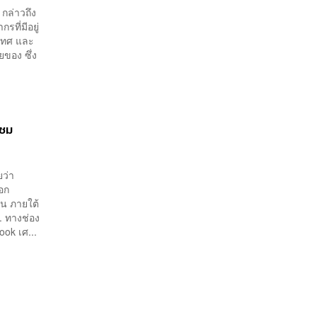
กล่าวถึง
ที่มีอยู่
ะเทศ และ
ยของ ซึ่ง
บชม
ยว่า
อก
ัน ภายใต้
. ทางช่อง
ok เศ...