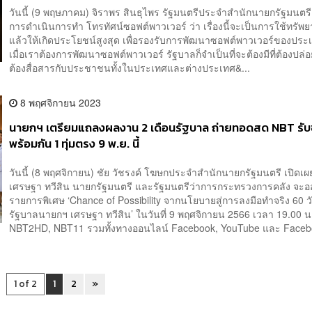
วันนี้ (9 พฤษภาคม) จิราพร สินธุไพร รัฐมนตรีประจำสำนักนายกรัฐมนตรี 
การดำเนินการทำ โทรทัศน์ซอฟต์พาวเวอร์ ว่า เรื่องนี้จะเป็นการใช้ทรัพยากร
แล้วให้เกิดประโยชน์สูงสุด เพื่อรองรับการพัฒนาซอฟต์พาวเวอร์ของปร
เมื่อเราต้องการพัฒนาซอฟต์พาวเวอร์ รัฐบาลก็จำเป็นที่จะต้องมีที่ต้องปล่อ
ต้องสื่อสารกับประชาชนทั้งในประเทศและต่างประเทศ&...
8 พฤศจิกายน 2023
นายกฯ เตรียมแถลงผลงาน 2 เดือนรัฐบาล ถ่ายทอดสด NBT รั
พร้อมกัน 1 ทุ่มตรง 9 พ.ย. นี้
วันนี้ (8 พฤศจิกายน) ชัย วัชรงค์ โฆษกประจำสำนักนายกรัฐมนตรี เปิดเผ
เศรษฐา ทวีสิน นายกรัฐมนตรี และรัฐมนตรีว่าการกระทรวงการคลัง จะอ
รายการพิเศษ ‘Chance of Possibility จากนโยบายสู่การลงมือทำจริง 60 ว
รัฐบาลนายกฯ เศรษฐา ทวีสิน’ ในวันที่ 9 พฤศจิกายน 2566 เวลา 19.00 น
NBT2HD, NBT11 รวมทั้งทางออนไลน์ Facebook, YouTube และ Facebo
1 of 2
1
2
»