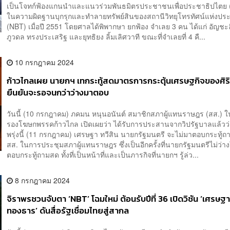
เป็นโจทก์ฟ้องแกนนำและแนวร่วมพันธมิตรประชาชนเพื่อประชาธิปไตย 
ในความผิดฐานบุกรุกและทำลายทรัพย์สินของสถานีวิทยุโทรทัศน์แห่งปร
(NBT) เมื่อปี 2551 โดยศาลได้พิพากษา ยกฟ้อง จำเลย 3 คน ได้แก่ อัญชะลี
ภูวดล ทรงประเสริฐ และยุทธิยง ลิ้มเลิศวาที ขณะที่จำเลยที่ 4 คื...
10 กรกฎาคม 2024
ก้าวไกลเผย นายกฯ เทกระทู้สดมาตรการกระตุ้นเศรษฐกิจของศิ
ยืนยันจะรอจนกว่าว่างมาตอบ
วันนี้ (10 กรกฎาคม) ภคมน หนุนอนันต์ สมาชิกสภาผู้แทนราษฎร (สส.) 
รองโฆษกพรรคก้าวไกล เปิดเผยว่า ได้รับการประสานจากวิปรัฐบาลแล้วว
พรุ่งนี้ (11 กรกฎาคม) เศรษฐา ทวีสิน นายกรัฐมนตรี จะไม่มาตอบกระทู้
สส. ในการประชุมสภาผู้แทนราษฎร ซึ่งเป็นอีกครั้งที่นายกรัฐมนตรีไม่ว่าง
ตอบกระทู้ถามสด ทั้งที่เป็นหน้าที่และเป็นภารกิจที่นายกฯ รู้ล่ว...
8 กรกฎาคม 2024
จิราพรชวนจับตา ‘NBT’ โฉมใหม่ ต้อนรับปีที่ 36 เปิดวิชัน ‘เศรษ
ทองธาร’ ดันสื่อรัฐเชื่อมไทยสู่สากล