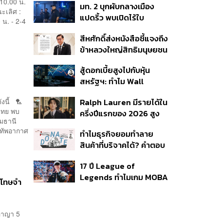
 10.00 น.
มท. 2 บุกผับกลางเมือง
พลัส’ เฟส 2 รอประเมิน
ะเลิศ :
แปดริ้ว พบเปิดไร้ใบ
ความเหมาะสม
 น. - 2-4
อนุญาต-เด็กต่ำกว่า 20 ปี
สีหศักดิ์ส่งหนังสือชี้แจงถึง
ใช้บริการ ฉี่ม่วง 32 ราย
ข้าหลวงใหญ่สิทธิมนุษยชน
จ่อปิด 5 ปี
กรณีรายงาน UN ‘คลาด
สู้ดอกเบี้ยสูงไปกับหุ้น
เคลื่อน-ไม่เป็นธรรม’
สหรัฐฯ: ทำไม Wall
Street ยังน่าลงทุนกว่าที่
Ralph Lauren มีรายได้ใน
ังนี้ 🏸
คิด?
 ไทย พบ
ครึ่งปีแรกของ 2026 สูง
มธานี
ขึ้นถึง 14%
งทัพอากาศ
ทำไมธุรกิจยอมทำลาย
สินค้าที่บริจาคได้? คำตอบ
อาจไม่ได้อยู่ที่จริยธรรมแต่
17 ปี League of
อยู่ที่ระบบภาษี
Legends ทำไมเกม MOBA
นโทษจำ
ในตำนานถึงไม่หายไปตาม
กาลเวลา?
ีอาญา 5