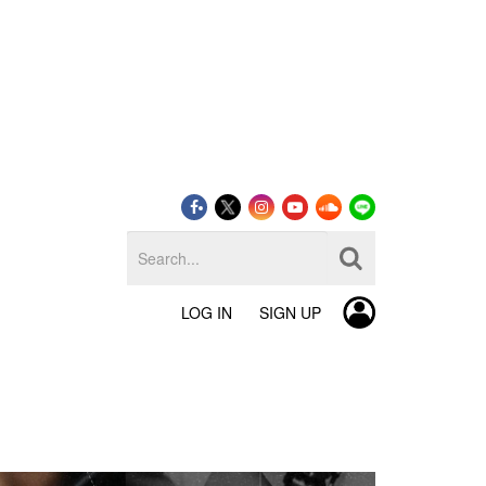
LOG IN
SIGN UP