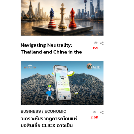
อินโดนีเซีย
Navigating Neutrality:
159
Thailand and China in the
Age of a New Global
Order
BUSINESS
/
ECONOMIC
2.6K
วิเคราะห์ปรากฏการณ์คนแห่
ขอสินเชื่อ CLICX อาจเป็น
เพียงยอดภูเขาน้ำแข็ง ของ