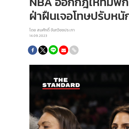
NBA ออกกฎให้ทีมพักผู
ฝ่าฝืนเจอโทษปรับหนั
โดย
สมศักดิ์ จันทวิชชประภา
14.09.2023