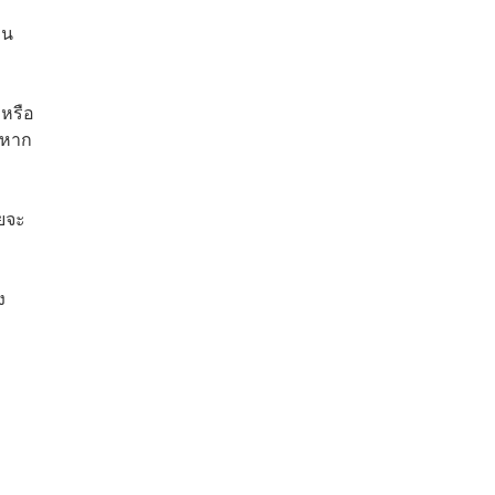
่น
 หรือ
 หาก
ดยจะ
ง