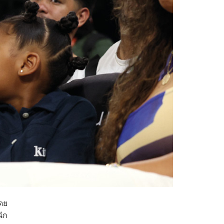
โดย
ัก