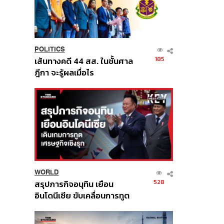
POLITICS
185
เส้นทางคดี 44 สส. ในชั้นศาล
ฎีกา จะรู้ผลเมื่อไร
WORLD
528
สรุปภารกิจอนุทิน เยือน
อินโดนีเซีย ขับเคลื่อนการทูต
เศรษฐกิจเชิงรุก ประกาศหุ้น
ส่วนยุทธศาสตร์ไทย –