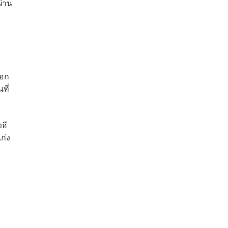
ผ่าน
ออก
ที่
งฮี
ก่ง