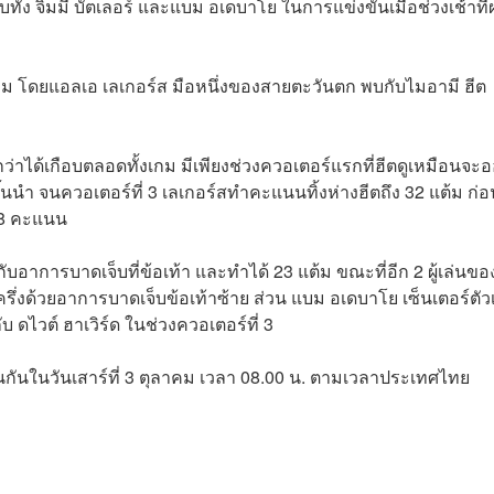
จ็บทั้ง จิมมี่ บัตเลอร์ และแบม อเดบาโย ในการแข่งขันเมื่อช่วงเช้าที่
กม โดยแอลเอ เลเกอร์ส มือหนึ่งของสายตะวันตก พบกับไมอามี ฮีต
ได้เกือบตลอดทั้งเกม มีเพียงช่วงควอเตอร์แรกที่ฮีตดูเหมือนจะ
้นนำ จนควอเตอร์ที่ 3 เลเกอร์สทำคะแนนทิ้งห่างฮีตถึง 32 แต้ม ก่อน
98 คะแนน
กับอาการบาดเจ็บที่ข้อเท้า และทำได้ 23 แต้ม ขณะที่อีก 2 ผู้เล่นขอ
งด้วยอาการบาดเจ็บข้อเท้าซ้าย ส่วน แบม อเดบาโย เซ็นเตอร์ตัวเ
 ดไวต์ ฮาเวิร์ด ในช่วงควอเตอร์ที่ 3
ันกันในวันเสาร์ที่ 3 ตุลาคม เวลา 08.00 น. ตามเวลาประเทศไทย