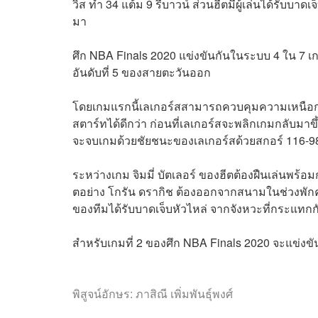
วิส ทำ 34 แต้ม 9 รีบาวน์ ส่วนฮีตมีผู้เล่นได้รับบาดเ
มา
ศึก NBA Finals 2020 แข่งขันกันในระบบ 4 ใน 7 เ
อันดับที่ 5 ของสายตะวันออก
โดยเกมแรกนี้เลเกอร์สสามารถควบคุมความเหนือกว่า
สตาร์ทได้ดีกว่า ก่อนที่เลเกอร์สจะพลิกเกมกลับมาขึ
จะจบเกมด้วยชัยชนะของเลเกอร์สด้วยสกอร์ 116-
ระหว่างเกม จิมมี่ บัตเลอร์ ของฮีตต้องฝืนเล่นพร้อม
ตอย่าง
โกรัน ดรากิช
ต้องออกจากสนามในช่วงพักครึ่
ของทีมได้รับบาดเจ็บหัวไหล่ จากจังหวะที่กระแทกกับ
สำหรับเกมที่ 2 ของศึก NBA Finals 2020 จะแข่งข
พิสูจน์อักษร: ภาสิณี เพิ่มพันธุ์พงศ์