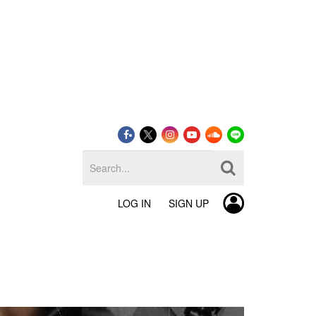
LOG IN
SIGN UP