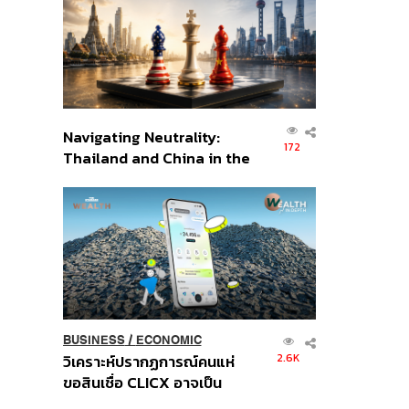
อินโดนีเซีย
Navigating Neutrality:
172
Thailand and China in the
Age of a New Global
Order
BUSINESS
/
ECONOMIC
2.6K
วิเคราะห์ปรากฏการณ์คนแห่
ขอสินเชื่อ CLICX อาจเป็น
เพียงยอดภูเขาน้ำแข็ง ของ