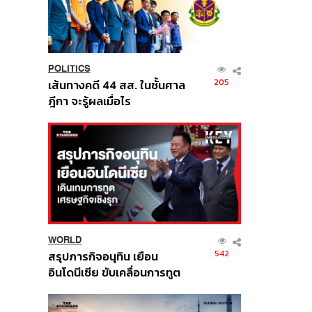
POLITICS
205
เส้นทางคดี 44 สส. ในชั้นศาล
ฎีกา จะรู้ผลเมื่อไร
WORLD
542
สรุปภารกิจอนุทิน เยือน
อินโดนีเซีย ขับเคลื่อนการทูต
เศรษฐกิจเชิงรุก ประกาศหุ้น
ส่วนยุทธศาสตร์ไทย –