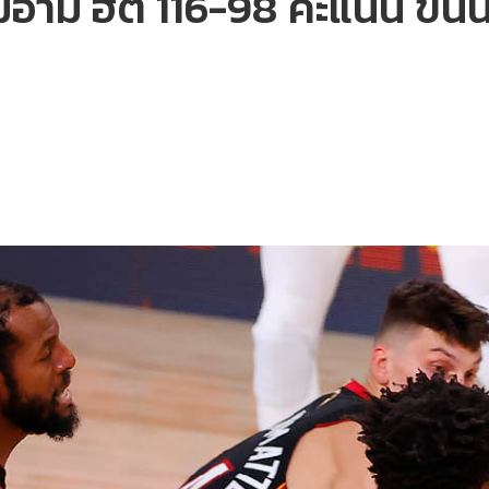
ามี ฮีต 116-98 คะแนน ขึ้นนำ