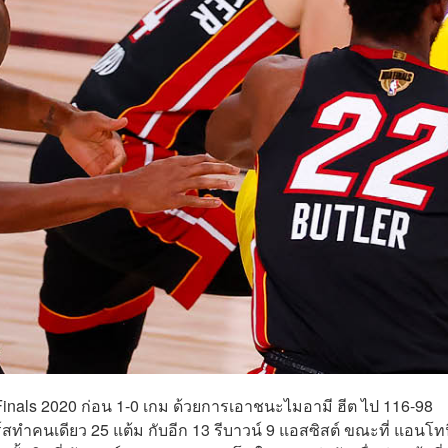
BA Finals 2020 ก่อน 1-0 เกม ด้วยการเอาชนะไมอามี ฮีต ไป 116-98
คนเดียว 25 แต้ม กับอีก 13 รีบาวน์ 9 แอสซิสต์ ขณะที่ แอนโทน