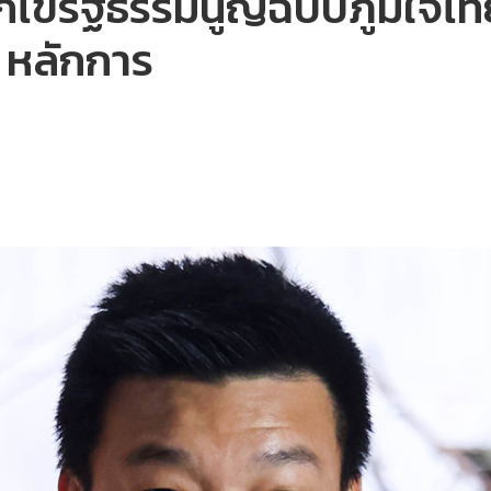
ก้ไขรัฐธรรมนูญฉบับภูมิใจไ
3 หลักการ