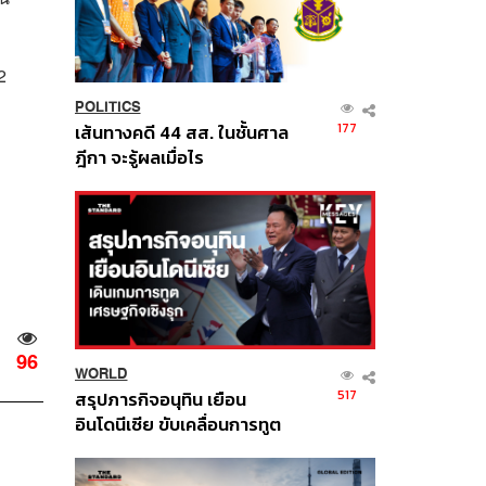
2
POLITICS
177
เส้นทางคดี 44 สส. ในชั้นศาล
ฎีกา จะรู้ผลเมื่อไร
96
WORLD
517
สรุปภารกิจอนุทิน เยือน
อินโดนีเซีย ขับเคลื่อนการทูต
เศรษฐกิจเชิงรุก ประกาศหุ้น
ส่วนยุทธศาสตร์ไทย –