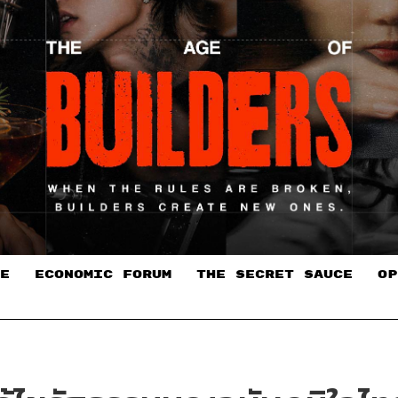
E
ECONOMIC FORUM
THE SECRET SAUCE​
OP