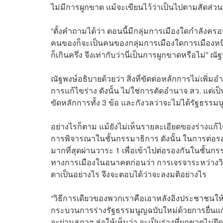
ไม่มีการผูกขาด แม้จะเขียนไว้ว่าเป็นไปตามสัดส่ว
“ตั้งคำถามได้ว่า ตอนนี้มีกลุ่มการเมืองใดกำลังครอบ
คนของก็จะเป็นคนของกลุ่มการเมืองใดการเมืองหนึ
ก็เกินครึ่ง จึงเท่ากับว่านี่เป็นการผูกขาดหรือไม่” ณั
ณัฐพงษ์อธิบายด้วยว่า สิ่งที่ขัดต่อหลักการไม่เพ
การแก้ไขร่าง ดังนั้น ไม่ใช่การตัดอำนาจ สว. แต่
ขัดหลักการทั้ง 3 ข้อ และกังวลว่าจะไม่ได้รัฐธรร
อย่างไรก็ตาม แม้ยังไม่เห็นรายละเอียดของร่างแก
การพิจารณาในชั้นกรรมาธิการ ดังนั้น ในการต่อรอ
มากที่สุดผ่านวาระ 1 เพื่อเข้าไปต่อรองกันในชั้นกร
ทางการเมืองในอนาคตก่อนว่า การเจรจาระหว่างวิป
ตาเป็นอย่างไร จึงจะตอบได้ว่าจะลงมติอย่างไร
“วิธีการเดียวของพวกเราคือเอาหลังอิงประชาชนให
กระบวนการร่างรัฐธรรมนูญฉบับใหม่ด้วยการยื่นแก้ไ
จะผ่านสภาฯ ส่อให้เห็นว่า จะเป็นร่างที่ผูกขาดไ