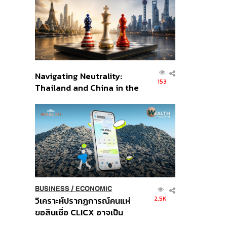
อินโดนีเซีย
Navigating Neutrality:
153
Thailand and China in the
Age of a New Global
Order
BUSINESS
/
ECONOMIC
2.5K
วิเคราะห์ปรากฏการณ์คนแห่
ขอสินเชื่อ CLICX อาจเป็น
เพียงยอดภูเขาน้ำแข็ง ของ