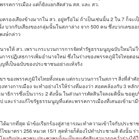
นพรรคการเมือง แต่ก็ยังแยกสัดส่วน สส. และ สว.
ครองเสียงข้างมากใน สว. อยู่หรือไม่ ถ้าเป็นเช่นนั้น 2 ใน 7 ก็จะเป
่ง บวกกับเสียงของกลุ่มนั้นในสภาล่าง จาก 500 คน ซึ่งบวกเลขอ
ฐพงษ์กล่าว
ิ่มอำนาจให้ สว. เพราะกระบวนการการจัดทำรัฐธรรมนูญฉบับใหม่ไม่ใ
เป็นการปฏิเสธการเพิ่มอำนาจใหม่ ซึ่งในร่างของพรรคภูมิใจไทยตอนน
มนูญที่เป็นฉบับของประชาชนอย่างแท้จริง
้ไขฯ ของพรรคภูมิใจไทยทั้งหมด แต่กระบวนการในสภาฯ สิ่งที่สำคั
งทางการเมือง จะทำอย่างไรให้ร่างที่มองว่า สอดคล้องกับ 3 หลัก
รมาธิการซึ่งเป็นวาระ 2 ดังนั้น ในส่วนการตัดสินใจลงมตินั้น ขอดูบ
 และร่างแก้ไขรัฐธรรมนูญที่แต่ละพรรคการเมืองที่เสนอเข้ามามี
้ได้มากที่สุด นำข้อเรียกร้องสู่สาธารณะทำความเข้าใจกับประชา
ขมาตรา 256 หมวด 15/1 สุดท้ายก็ต้องไปทำประชามติ ดังนั้น ร่าง
ม่ยึดโยงกับประชาชน ประชาชนก็จะเป็นคนตัดสินสามารถคว่ำร่างได้