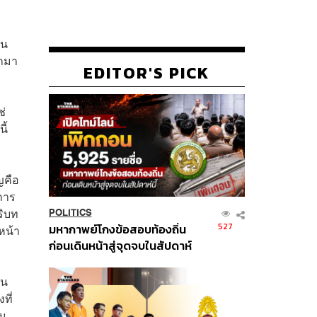
็น
อกมา
EDITOR'S PICK
ช่
ี้
ญคือ
การ
ริบท
POLITICS
527
มหากาพย์โกงข้อสอบท้องถิ่น
หน้า
ก่อนเดินหน้าสู่จุดจบในสัปดาห์
นี้
ชน
ที่
ใน