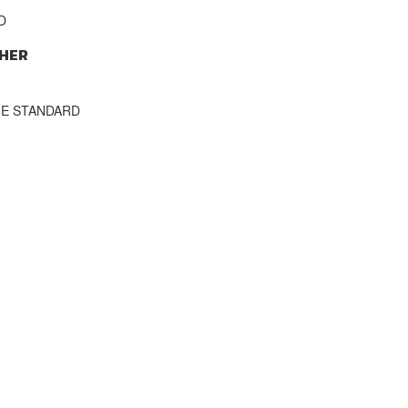
D
HER
THE STANDARD