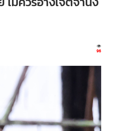
ทย ไม่ควรอ้างเจตจำนง
96