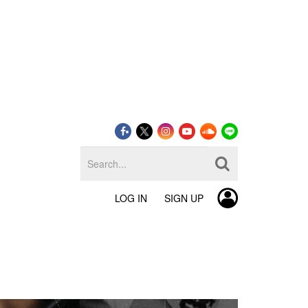
LOG IN
SIGN UP