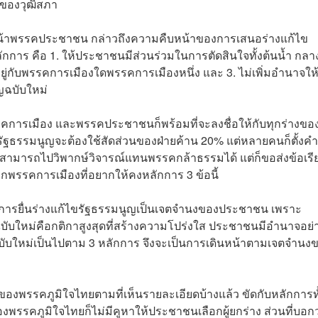
 ของวุฒิสภา
ัวหน้าพรรคประชาชน กล่าวถึงความคืบหน้าของการเสนอร่างแก้ไข
กการ คือ 1. ให้ประชาชนมีส่วนร่วมในการตัดสินใจทั้งต้นน้ำ กลา
่กับพรรคการเมืองใดพรรคการเมืองหนึ่ง และ 3. ไม่เพิ่มอำนาจให
ญฉบับใหม่
ุกพรรคการเมือง และพรรคประชาชนก็พร้อมที่จะลงชื่อให้กับทุกร่างขอ
างรัฐธรรมนูญจะต้องใช้สัดส่วนของฝ่ายค้าน 20% แต่หลายคนก็ตั้งค
ไม่สามารถไปวิพากษ์วิจารณ์แทนพรรคกล้าธรรมได้ แต่ก็ขอส่งข้อเรี
ุกพรรคการเมืองที่อยากให้คงหลักการ 3 ข้อนี้
ว่า การยื่นร่างแก้ไขรัฐธรรมนูญเป็นเจตจำนงของประชาชน เพราะ
ับใหม่คือกติกาสูงสุดที่สร้างความโปร่งใส ประชาชนมีอำนาจอย่
บับใหม่เป็นไปตาม 3 หลักการ จึงจะเป็นการเดินหน้าตามเจตจำนง
ของพรรคภูมิใจไทยตามที่เห็นรายละเอียดบ้างแล้ว ขัดกับหลักการทั
องพรรคภูมิใจไทยก็ไม่มีคูหาให้ประชาชนเลือกผู้ยกร่าง ส่วนที่บอกว