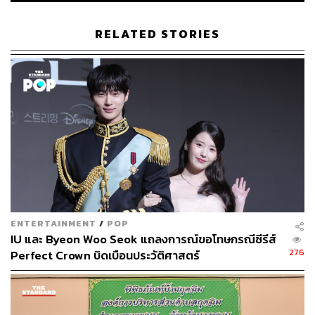
RELATED STORIES
บ้านเก่า โบราณคดีไทย-เดนมาร์ก
‘บ้านเก่า’ เป็นชื่อที่คนไทยทุกคนคุ้นหูเป็นอย่างดี เพราะบรรจุ
อยู่ในแบบเรียนวิชาประวัติศาสตร์ สาเหตุที่มีความสำคัญมาก
เท่านี้ไม่ใช่เพราะเป็นแหล่งโบราณคดียุคก่อนประวัติศาสตร์
แห่งแรกในไทยเท่านั้น หากแต่เกี่ยวพันกับแนวคิดที่เชื่อว่า คน
บ้านเก่าคือบรรพบุรุษของคนไทย
ENTERTAINMENT
/
POP
IU และ Byeon Woo Seok แถลงการณ์ขอโทษกรณีซีรีส์
276
Perfect Crown บิดเบือนประวัติศาสตร์
หลุมขุดค้นที่บ้านเก่าที่ขุดระหว่าง พ.ศ. 2504-2505
(Reynolds 1990)