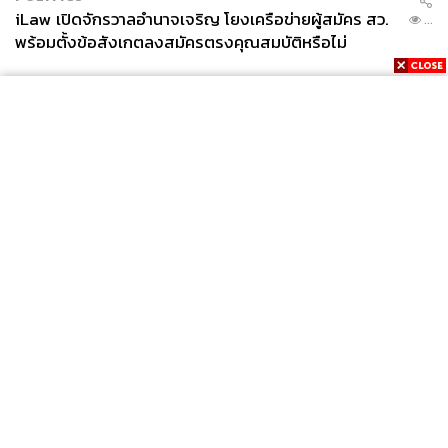
เข้าใจหลุมขุดค้นทางโบราณคดีในเบื้องต้น ซึ่งความเข้าใจนี้
iLaw เปิดจักรวาลอำนาจเจริญ โยงเครือข่ายผู้สมัคร สว.
...
เองได้ถูกแปลงให้กลายมาเป็นตัวอาคารทรงลูกบาศก์ กล่าว
พร้อมตั้งข้อสังเกตลงสมัครตรงคุณสมบัติหรือไม่
คือ
ภายนอกอาคารทำเป็นรูปทรงสี่เหลี่ยม จำลองหลุมขุด
ค้นทรงสี่เหลี่ยม
ตัวอาคารทาเป็นสีน้ำตาลแดง เพื่อสื่อถึงสีของดิน
หน้าอาคารทำเป็นม้านั่งขนาดเล็กใหญ่ไม่เท่ากัน วางดู
ไม่เป็นระเบียบ อยู่ท่ามกลางกรวดสีขาว หมายถึงแท่น
ดินที่ใช้สำหรับวางโบราณวัตถุในหลุมขุดค้น
News
Wealth
Pop
รอบตัวอาคารประดับด้วยกระจกสี่เหลี่ยมเล็กใหญ่
Podcast
Video
Now
จำนวนมาก เพื่อบ่งบอกว่านี่คือโบราณวัตถุที่ติดอยู่บน
Opinion
Careers
Events
ผนังชั้นดิน
Privacy
About
Contact
Policy
FOR
ดังนั้น หมายความว่าเมื่อเราเดินเข้าไปในอาคารก็คือการ
ADVERTISING
ทะลุมิติของเวลาตามชั้นดินในหลุมขุดค้นทางโบราณคดี
MEMBERSHIP