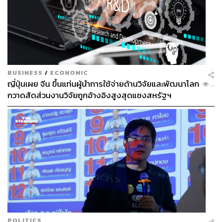
BUSINESS
/
ECONOMIC
ญี่ปุ่นเผย จีน ขึ้นแท่นผู้นำการใช้จ่ายด้านวิจัยและพัฒนาโลก
...
หลุมขุดค้นทางโบราณคดี และแท่นดินที่มีโครงกระดูกมนุษย์
กวาดสัดส่วนงานวิจัยถูกอ้างอิงสูงสุดแซงสหรัฐฯ
กับเศษภาชนะดินเผาที่แหล่งโบราณคดีวัดท่าโป๊ะ
นอกจากนี้แล้ว ในงานขุดค้นทางโบราณคดีนั้น เมื่อพบหลัก
ฐานทางโบราณคดีหรือโครงกระดูกในหลุมขุดค้นบางกรณี
จะมีการตั้งแท่นเอาไว้ ซึ่งเป็นแท่นที่เกิดจากการไม่ขุดนำหลัก
ฐานที่พบออกไปในทันที ทั้งนี้ ก็เพื่อให้แท่นดังกล่าวเป็นระดับ
ความลึกที่ใช้ในการเทียบเคียงกับหลักฐานอื่นที่ค้นพบ หรือตั้ง
ไว้เพื่อจะได้เข้าใจรูปแบบการฝังศพ หรือตั้งแท่นไว้เพื่อใช้
สำหรับการจัดทำพิพิธภัณฑ์กลางแจ้ง (Site Museum) เป็นต้น
ทั้งหมดที่ผมบรรยายมานี้ก็คือ หลักสำคัญของการทำความ
POLITICS