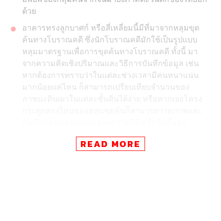
ด้วย
อาคารทรงลูกบาศก์ หรือสี่เหลี่ยมนี้มีที่มาจากหลุมขุด
ค้นทางโบราณคดี ซึ่งนักโบราณคดีมักใช้เป็นรูปแบบ
หลุมมาตรฐานเพื่อการขุดค้นทางโบราณคดี ทั้งนี้ มา
จากความคิดเชิงปริมาณและวิธีการบันทึกข้อมูล เช่น
หากต้องการทราบว่าในแต่ละช่วงเวลามีคนหนาแน่น
มากน้อยแค่ไหน ก็สามารถเปรียบเทียบจำนวนของ
ภาชนะดินเผาในแต่ละชั้นดินได้ง่าย หรือหากเจอโครง
กระดูกตรงไหนของหลุมขุดค้นก็สามารถวาดภาพและ
บันทึกข้อมูลลงบนกระดาษกราฟได้ หรือในขั้นตอ
นท้ายๆ ของการขุดค้นที่ต้องมีการแบ่งชั้นดิน ผนังชั้นดิน
READ MORE
ในหลุมสี่เหลี่ยมที่ผนังราบเรียบก็สามารถแบ่งชั้นดินได้
ง่ายกว่าหลุมที่เป็นวงกลม
พิพิธภัณฑ์แห่งนี้ได้พาเราหลุดพ้นจากภาวะที่พิพิธภัณฑ์
มักนำเสนอคือ ความเป็นไทย ในอนาคตเชื่อว่า
พิพิธภัณฑ์แห่งนี้จะกลายเป็นแหล่งท่องเที่ยวแห่งใหม่
ของจังหวัด และเป็นศูนย์วิจัยทางด้านโบราณคดีสมัย