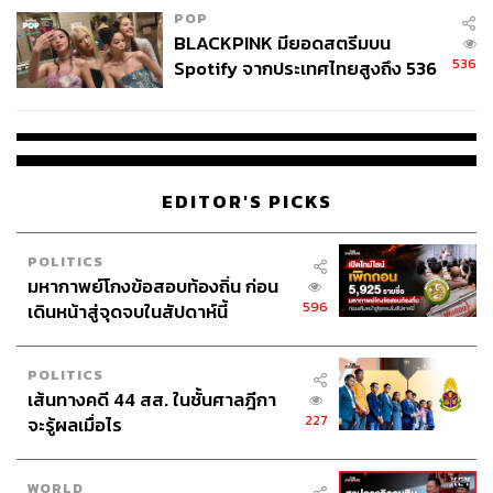
ทางกายภาพแตกต่างจากคนท้องถิ่นเดิม ส่วนจะเป็น
POP
BLACKPINK มียอดสตรีมบน
บรรพบุรุษของคนไทยหรือไม่นั้นขึ้นอยู่กับมุมมอง
536
Spotify จากประเทศไทยสูงถึง 536
(Approach) ในการอธิบาย เช่น หากเชื่อในแนวคิดว่าคนไทย
ล้านครั้ง ตลอด 10 ปีที่ผ่านมา
ทุกวันนี้เป็นกลุ่มคนที่เกิดจากการผสมผสานหลายเชื้อชาติ
หลายเผ่าพันธุ์ ก็ต้องบอกว่า คนไทยอยู่ที่นี่ แต่ถ้าหากเชื่อตาม
แนวคิดการอพยพเคลื่อนย้ายก็ต้องตอบว่า ในอดีตมีคนกลุ่ม
หนึ่งที่เคลื่อนย้ายมาจากจีน หลังจากนั้นคนกลุ่มนี้อาจเคลื่อน
EDITOR'S PICKS
ย้ายไปที่อื่นหรือผสมผสานกลายเป็นคนในสมัยต่อมา ส่วนจะ
พูดภาษาไทยไหม หรือมีสำนึกความเป็นไทยไหมนั้นตอบไม่
ได้
POLITICS
มหากาพย์โกงข้อสอบท้องถิ่น ก่อน
596
เดินหน้าสู่จุดจบในสัปดาห์นี้
ถอดรหัสอาคารทรงลูกบาศก์
ที่ผมเขียนเรื่องบ้านเก่า เพราะเมื่อวันที่ 18-19 ธันวาคมที่ผ่าน
POLITICS
มา ผมพาคนไปเที่ยว คล้ายกับทัวร์ ก่อนหน้านั้นสัก 1 สัปดาห์
เส้นทางคดี 44 สส. ในชั้นศาลฎีกา
บังเอิญโชคดีได้พบกับนักโบราณคดีผู้ขุดค้นแหล่งโบราณคดี
227
จะรู้ผลเมื่อไร
ในวัฒนธรรมบ้านเก่า และสร้างพิพิธภัณฑ์แห่งนี้ขึ้นคือ คุณ
สุภมาศ ดวงสกุล นักโบราณคดีชำนาญการ สำนักศิลปากรที่
WORLD