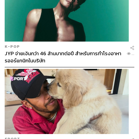
อาคารทรงลูกบาศก์ หรือสี่เหลี่ยมนี้มีที่มาจากหลุมขุดค้นทาง
โบราณคดี ซึ่งนักโบราณคดีมักใช้เป็นรูปแบบหลุมมาตรฐาน
เพื่อการขุดค้นทางโบราณคดี ทั้งนี้ มาจากความคิดเชิง
ปริมาณและวิธีการบันทึกข้อมูล เช่น หากต้องการทราบว่าใน
แต่ละช่วงเวลามีคนหนาแน่นมากน้อยแค่ไหน ก็สามารถ
เปรียบเทียบจำนวนของภาชนะดินเผาในแต่ละชั้นดินได้ง่าย
K-POP
หรือหากเจอโครงกระดูกตรงไหนของหลุมขุดค้นก็สามารถ
JYP จ่ายเงินกว่า 46 ล้านบาทต่อปี สำหรับการทำโรงอาหา
...
รออร์แกนิกในบริษัท
วาดภาพและบันทึกข้อมูลลงบนกระดาษกราฟได้ หรือในขั้น
ตอนท้ายๆ ของการขุดค้นที่ต้องมีการแบ่งชั้นดิน ผนังชั้นดิน
ในหลุมสี่เหลี่ยมที่ผนังราบเรียบก็สามารถแบ่งชั้นดินได้ง่าย
กว่าหลุมที่เป็นวงกลม
ชั้นดินนี้มีความสำคัญต่องานโบราณคดีมาก เพราะสีดินและ
เนื้อดินที่มีความแตกต่างกันย่อมบ่งบอกว่าเกิดขึ้นในช่วงเวลา
และสิ่งแวดล้อมที่แตกต่างกัน ตัวอย่างเช่นดินที่มีสีดำมาก
แสดงว่ามีอินทรียวัตถุเป็นจำนวนมาก และอากาศชุ่มชื้น ซึ่ง
จะตรงข้ามกับดินที่มีสีอ่อนที่บ่งบอกว่าอากาศแห้งแล้ง
มากกว่า หรือดินที่มีทรายปะปนในปริมาณมาก ก็แสดงว่า
SPORT