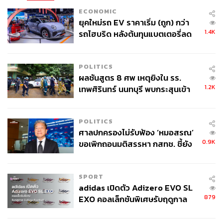
ECONOMIC
ยุคใหม่รถ EV ราคาเริ่ม (ถูก) กว่า
1.4K
รถไฮบริด หลังต้นทุนแบตเตอรี่ลด
หัวกะโหลกของมนุษย์สมัยหินใหม่ที่บ้านเก่า (
https://www.sa
ลง - จีนแห่บุกตลาดเกิดใหม่
c.or.th/databases/physicalanthro/paper/7
)
POLITICS
การขุดค้นในครั้งนั้นทั้งที่บ้านเก่าและข้างเคียงพบโครง
ผลชันสูตร 8 ศพ เหตุยิงใน รร.
กระดูกมนุษย์ทั้งหมด 38 โครง โดยมี ศ.นพ.สุด แสงวิเชียร
1.2K
เทพศิรินทร์ นนทบุรี พบกระสุนเข้า
คณะแพทยศาสตร์ศิริราชพยาบาล มหาวิทยาลัยมหิดล และ
จุดสำคัญ ‘ศีรษะ-หน้าอก’ ครูถูกยิง
ทีม ดำเนินการวิเคราะห์โครงกระดูก ซึ่งสรุปว่ากะโหลก
4 นัด จากระยะไกล
POLITICS
ศีรษะที่บ้านเก่ามีลักษณะคล้ายกับประชากรปัจจุบันที่อาศัยอยู่
ศาลปกครองไม่รับฟ้อง ‘หมอสรณ’
ในเขตพื้นที่ตอนใต้ของทวีปเอเชีย แตกต่างกับกลุ่มตัวอย่าง
0.9K
ขอเพิกถอนมติสรรหา กสทช. ชี้ยัง
จากแหล่งโบราณคดีร่วมสมัยเดียวกันในไทยที่มีขนาด
ไม่ใช่ผู้เดือดร้อนเสียหาย
กะโหลกศีรษะและขนาดใบหน้ากว้างกว่า (
ฐานข้อมูลมานุษย
วิทยากายภาพในประเทศไทย
)
SPORT
adidas เปิดตัว Adizero EVO SL
ถ้าตีความจากข้างต้นก็สรุปได้ว่า คนในวัฒนธรรมบ้านเก่า
879
EXO คอลเล็กชันพิเศษรับฤดูกาล
เดิมมีต้นกำเนิดจากลุ่มน้ำเหลือง จากนั้นค่อยๆ เคลื่อนย้าย
College Football
มายังแถบกาญจนบุรี โดยเป็นประชากรกลุ่มใหม่ที่มีลักษณะ