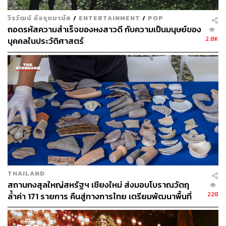
สงครามโลกครั้งที่สอง เมื่อเชลยชาวดัตช์ แวน เฮเกอเร็น (H.
วีรวัฒน์ อัจจุตมานัส
/
ENTERTAINMENT
/
POP
R. van Heekeren) ได้ค้นพบเครื่องมือหินของคนยุคก่อน
ถอดรหัสความสำเร็จของหงสาวดี กับความเป็นมนุษย์ของ
ประวัติศาสตร์ระหว่างสร้างทางรถไฟ หลังจากสงครามสงบ
2.8K
บุคคลในประวัติศาสตร์
ลง เขาจึงได้นำเครื่องมือหินนี้ไปวิเคราะห์ที่พิพิธภัณฑ์พีบอดี
(Peabody Museum) สหรัฐอเมริกา เมื่อ ดร.เอช แอล โมเวียส
(H. L. Movious) ผู้เชี่ยวชาญเครื่องมือหินในยุคนั้น ซึ่งสรุปว่า
เป็นเครื่องมือยุคหินเก่า ทำให้บ้านเก่าอาจเป็นสะพานแผ่นดิน
ที่ช่วยไขคำตอบการเดินทางระหว่างมนุษย์ปักกิ่งกับมนุษย์
ชวา (คือโฮโม อิเร็กตัส) จึงทำให้เกิดการประสานความร่วม
มือกับทางรัฐบาลเดนมาร์ก จนนำไปสู่การขุดค้นทาง
โบราณคดีที่บ้านเก่าในที่สุด
THAILAND
สถานกงสุลใหญ่สหรัฐฯ เชียงใหม่ ส่งมอบโบราณวัตถุ
228
ล้ำค่า 171 รายการ คืนสู่ทางการไทย เตรียมพัฒนาพื้นที่
เดิมสู่พิพิธภัณฑ์มรดกล้านนา