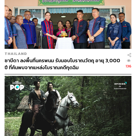
ในปีระหว่าง พ.ศ. 2503-2505 นักโบราณคดีกรมศิลปากร
และมหาวิทยาลัยโคเปนเฮเกน ประเทศเดนมาร์ก ได้ร่วมกัน
ขุดค้นที่แหล่งโบราณคดีบ้านเก่า โดยมี ดร.เปียร์ ซอเรนเซน
(Per Sorensen) เป็นผู้อำนวยการขุดค้นฝั่งเดนมาร์ก และมี
อ.ชิน อยู่ดี เป็นผู้อำนวยการฝั่งไทย จึงเรียกโครงการนี้กันว่า
‘โครงการความร่วมมือทางโบราณคดีระหว่างไทย-
เดนมาร์ก’
THAILAND
ซาบีดา ลงพื้นที่นครพนม รับมอบโบราณวัตถุ อายุ 3,000
136
ปี ที่ค้นพบจากแหล่งโบราณคดีกุดฉิม
โดยในครั้งนั้นถือเป็นการขุดค้นทางโบราณคดีระบบเป็นครั้ง
แรกในไทย นับตั้งแต่การขุดค้นเป็นหลุมสี่เหลี่ยม การจัดแบ่ง
ชั้นดินชั้นวัฒนธรรม มีการเก็บหลักฐานและบันทึกข้อมูล
อย่างเป็นระบบ และทำการวิเคราะห์โบราณวัตถุอย่าง
ละเอียด เช่น โครงกระดูกคนตายมีอายุเท่าไร ตายด้วยสาเหตุ
อะไร ดังนั้น ในหมู่นักโบราณคดีจึงถือว่าการขุดค้นที่บ้านเก่า
เป็นจุดเริ่มต้นของงานโบราณคดีไทยสมัยใหม่
เหตุที่บ้านเก่าได้รับความสนใจจากนักโบราณคดีชาวต่าง
ชาติต้องเล่าย้อนกลับไปสักนิดว่า เรื่องนี้เกิดขึ้นในสมัย