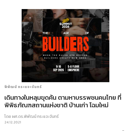
พิพัฒน์ กระแจะจันทร์
เดินทางในหลุมขุดค้น ตามหาบรรพชนคนไทย ที่
พิพิธภัณฑสถานแห่งชาติ บ้านเก่า โฉมใหม่
โดย
ผศ.ดร.พิพัฒน์ กระแจะจันทร์
24.12.2021