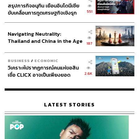
2 สุพรรณบุรี ช่วยนำชมและอธิบายเกี่ยวกับพิพิธภัณฑ์แห่งนี้
สรุปภารกิจอนุทิน เยือนอินโดนีเซีย
ทั้งหมด ซึ่งต้องขอบคุณมา ณ ที่นี้ และยังมี คุณสำเนา จาด
551
ขับเคลื่อนการทูตเศรษฐกิจเชิงรุก
ทองคำ หัวหน้าพิพิธภัณฑสถานแห่งชาติ บ้านเก่า ที่ยินดี
ประกาศหุ้นส่วนยุทธศาสตร์ไทย –
ต้อนรับนักท่องเที่ยวทุกท่านอีกด้วย ซึ่งพอฟังเรื่องราวแนวคิด
อินโดนีเซีย
เกี่ยวกับพิพิธภัณฑ์นี้แล้วจึงอยากจะมาเล่าให้ทุกคนฟัง เพื่อ
Navigating Neutrality:
เชิญชวนให้ทุกคนไปเที่ยวกันมากๆ
Thailand and China in the Age
187
of a New Global Order
BUSINESS
/
ECONOMIC
วิเคราะห์ปรากฏการณ์คนแห่ขอสิน
2.6K
เชื่อ CLICX อาจเป็นเพียงยอด
ภูเขาน้ำแข็ง ของปัญหาหนี้ครัว
เรือนไทยที่ถูกซุกไว้
LATEST STORIES