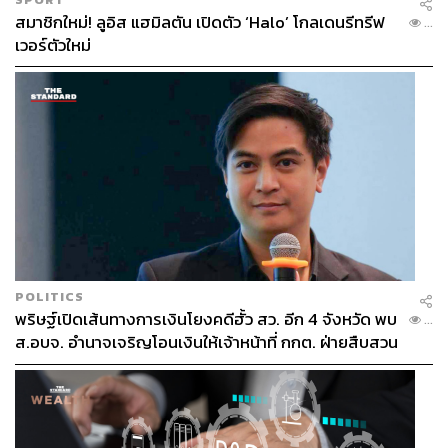
อาจมีน้ำพัดพาตะกอนทรายมาจากภูเขา อาจมีน้ำท่วม
สมาชิกใหม่! ลูอิส แฮมิลตัน เปิดตัว ‘Halo’ โกลเดนรีทรีฟ
...
เป็นต้น ความแตกต่างของดินนี้เองที่ใช้เป็นหนึ่งในเกณฑ์
เวอร์ตัวใหม่
สำคัญของการจัดกลุ่มของหลักฐานทางโบราณคดี
ตามผนังของชั้นดิน ปกติแล้วจะมีชิ้นส่วนของโบราณวัตถุติด
อยู่ด้วย อาจเป็นเศษภาชนะดินเผา ชิ้นส่วนโครงกระดูก
เครื่องมือหิน หรืออื่นๆ ซึ่งของพวกนี้ปกติจะมีความแตกต่าง
กันในแต่ละชั้นดิน ทั้งนี้ เนื่องจากในแต่ละช่วงเวลา มนุษย์มี
การพัฒนาเทคโนโลยีแตกต่างกัน ตัวอย่างเช่นในยุคหินกลาง
ก็ใช้เครื่องมือหินกะเทาะที่ทำจากหินกรวดแม่น้ำ ในยุคหิน
ใหม่ก็ใช้เครื่องมือหินขัดและภาชนะดินเผา ซึ่งของพวกนี้จะ
ติดอยู่บนผนังชั้นดิน ของที่เก่าจะอยู่ชั้นดินตอนล่าง ของที่ใหม่
ก็จะอยู่ชั้นดินตอนบนๆ เป็นต้น
POLITICS
พริษฐ์เปิดเส้นทางการเงินโยงคดีฮั้ว สว. อีก 4 จังหวัด พบ
...
ส.อบจ. อำนาจเจริญโอนเงินให้เจ้าหน้าที่ กกต. ฝ่ายสืบสวน