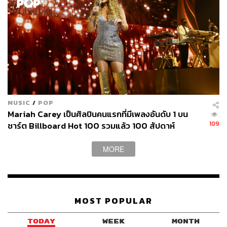
อย่างไรก็ตาม ที่บ้านเก่าไม่พบชั้นของเครื่องมือหินกะเทาะที่
จะเชื่อมโยงกับมนุษย์สายพันธุ์โฮโม อิเร็กตัส แต่กลับพบหลัก
ฐานที่สำคัญเช่นกันคือ ‘หม้อสามขา’ (Tripod pottery) ซึ่งเป็น
MUSIC
/
POP
Mariah Carey เป็นศิลปินคนแรกที่มีเพลงอันดับ 1 บน
ภาชนะเด่นที่พบในสมัยหินใหม่ในเขตลุ่มน้ำเหลือง (ฮวงโห)
109
ชาร์ต Billboard Hot 100 รวมแล้ว 100 สัปดาห์
ในประเทศจีน เช่น วัฒนธรรมหยางเชา มีอายุ 7,000-5,000 ปี
มาแล้ว หรือวัฒนธรรมหลงซาน มีอายุ 5,000-4,000 ปีมาแล้ว
MORE
จากการค้นพบหม้อสามขาที่บ้านเก่าที่คล้ายกันกับวัฒนธรรม
หินใหม่ในจีน จึงนำไปสู่ข้อสมมติฐานว่า นี่คือบรรพบุรุษของ
คนไทยที่อพยพมาจากจีน
MOST POPULAR
TODAY
WEEK
MONTH