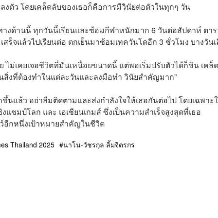
างลงตัว โดยเคล็ดลับของเธอก็คือการมีวินัยต่อตัวในทุกๆ วัน
ทางด้านนี้ ทุกวันนี้เรียนและซ้อมกีฬาหนักมาก 6 วันต่อสัปดาห์ ตา
 เสร็จแล้วไปเรียนต่อ ตกเย็นมาซ้อมเทควันโดอีก 3 ชั่วโมง บางวันเ
 ไม่เคยเจอชีวิตที่มันเหนื่อยขนาดนี้ แต่พอเริ่มปรับตัวได้ก็ชิน เคล็
ียนสิ่งที่ต้องทำในแต่ละวันและลงมือทำ วินัยสำคัญมาก”
กขึ้นแล้ว อย่าลืมติดตามและส่งกำลังใจให้เธอกันต่อไป โดยเฉพาะใ
ิงแชมป์โลก และ เอเชียนเกมส์ ซึ่งเป็นความสำเร็จสูงสุดที่เธอ
์อีกหนึ่งเป้าหมายสำคัญในชีวิต
es Thailand 2025
นาโน-วัชรกุล ลิ้มจิตรกร