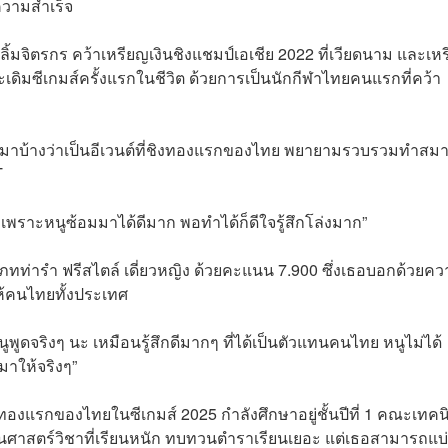
ความสำเร็จ
้มจิตรกร คว้าเหรียญเงินชิงแชมป์เอเชีย 2022 ที่เวียดนาม และเห
ดิมซีเกมส์ครั้งแรกในชีวิต ด้วยการเป็นนักกีฬาไทยคนแรกที่คว้า
ราบมาบ้างว่าเป็นอีเวนต์ที่ชิงทองแรกของไทย พยายามรวบรวมทำสมา
T
 เพราะหนูซ้อมมาได้ดีมาก พอทำได้ก็ดีใจรู้สึกโล่งมาก”
ทท่ารำ ฟรีสไตล์ เดี่ยวหญิง ด้วยคะแนน 7.900 ซึ่งเธอบอกด้วยค
้ให้คนไทยทั้งประเทศ
ูดจริงๆ นะ เหมือนรู้สึกดีมากๆ ที่ได้เป็นตัวแทนคนไทย หนูไม่ได้
จมาให้จริงๆ”
ทองแรกของไทยในซีเกมส์ 2025 กำลังศึกษาอยู่ชั้นปีที่ 1 คณะเทคน
็นศาสตร์วิชาที่เรียนหนัก ทบทวนตำราเรียนเยอะ แต่เธอสามารถแบ