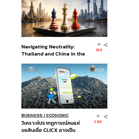
อินโดนีเซีย
Navigating Neutrality:
169
Thailand and China in the
Age of a New Global
Order
BUSINESS
/
ECONOMIC
2.6K
วิเคราะห์ปรากฏการณ์คนแห่
ขอสินเชื่อ CLICX อาจเป็น
เพียงยอดภูเขาน้ำแข็ง ของ