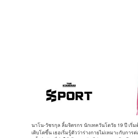
นาโน-วัชรกุล ลิ้มจิตรกร นักเทควันโดวัย 19 ปี เริ่ม
เติบโตขึ้น เธอเริ่มรู้ตัวว่าร่างกายไม่เหมาะกับการต่