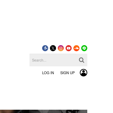
LOG IN
SIGN UP