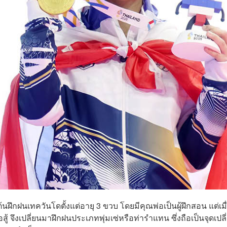
ต้นฝึกฝนเทควันโดตั้งแต่อายุ 3 ขวบ โดยมีคุณพ่อเป็นผู้ฝึกสอน แต่เมื
อสู้ จึงเปลี่ยนมาฝึกฝนประเภทพุ่มเซ่หรือท่ารำแทน ซึ่งถือเป็นจุดเปลี