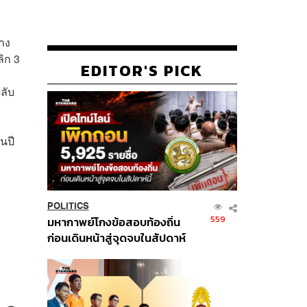
ราง
ลิก 3
EDITOR'S PICK
ดลับ
นปี
POLITICS
559
มหากาพย์โกงข้อสอบท้องถิ่น
ก่อนเดินหน้าสู่จุดจบในสัปดาห์
นี้