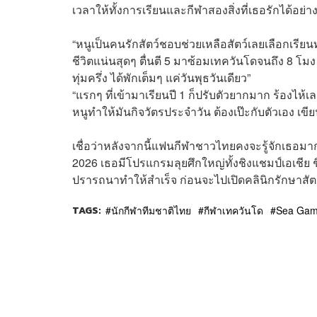
เวลาให้ทั้งการเรียนและกีฬาสองสิ่งที่เธอรักได้อย่
“หนูเป็นคนรักสัตว์ชอบช่วยเหลือสัตว์เลยเลือกเรียน
ชีวิตแน่นสุดๆ ตื่นตี 5 มาซ้อมเทควันโดจนถึง 8 โมง
ทุ่มครึ่ง ได้พักเต็มๆ แค่วันพุธวันเดียว”
“แรกๆ ที่เข้ามาเรียนปี 1 ก็ปรับตัวยากมาก ร้องไห้เลย
หนูทำให้มันกิจวัตรประจำวัน ต้องเป๊ะกับตัวเอง เข
เชื่อว่าหลังจากนี้แฟนกีฬาชาวไทยคงจะรู้จักเธอมา
2026 เธอมีโปรแกรมลุยศึกใหญ่ทั้งชิงแชมป์เอเชีย ช
ปรารถนาทำให้สำเร็จ ก่อนจะไปเปิดคลินิกรักษาสัตว
TAGS:
นักกีฬาทีมชาติไทย
กีฬาเทควันโด
Sea Gam