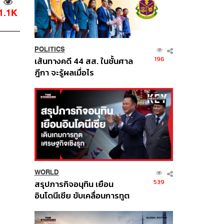
1.1K
POLITICS
196
เส้นทางคดี 44 สส. ในชั้นศาล
ฎีกา จะรู้ผลเมื่อไร
WORLD
539
สรุปภารกิจอนุทิน เยือน
อินโดนีเซีย ขับเคลื่อนการทูต
เศรษฐกิจเชิงรุก ประกาศหุ้น
ส่วนยุทธศาสตร์ไทย –