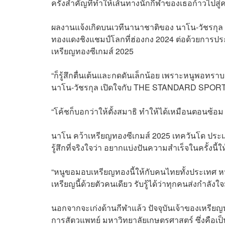
ครั้งสำคัญที่ทำให้เส้นทางนักกีฬาของเธอก้าวไปสู่
ผลงานแจ้งเกิดบนเวทีนานาชาติของ นาโน-วัชรกุล ลิ
ทองแดงชิงแชมป์โลกที่ฮ่องกง 2024 ต่อด้วยการประเ
เหรียญทองซีเกมส์ 2025
“ก็รู้สึกตื่นเต้นและกดดันเล็กน้อย เพราะหนูพอท
นาโน-วัชรกุล เปิดใจกับ THE STANDARD SPOR
“โค้ชก็บอกว่าให้ตั้งสมาธิ ทำให้ได้เหมือนตอนซ้อม
นาโน คว้าเหรียญทองซีเกมส์ 2025 เทควันโด ประเภ
รู้สึกที่จริงใจว่า อยากแบ่งปันความสำเร็จในครั้งนี
“หนูขอมอบเหรียญทองนี้ให้กับคนไทยทั้งประเทศ หนูพ
เหรียญนี้ด้วยตัวคนเดียว รับรู้ได้ว่าทุกคนส่งกำลังใ
นอกจากจะเก่งด้านกีฬาแล้ว ปัจจุบันเจ้าของเหรียญ
การสัตวแพทย์ มหาวิทยาลัยเกษตรศาสตร์ ซึ่งคือเป