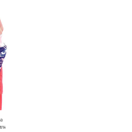
่อ
่ยน