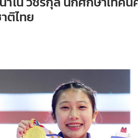
ัก นาโน วัชรกุล นักศึกษาเทคน
ชาติไทย