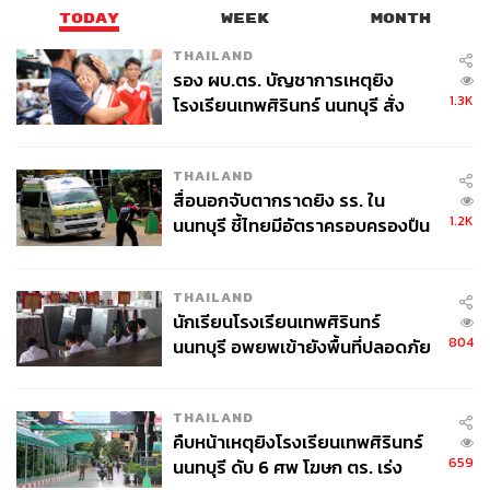
TODAY
WEEK
MONTH
THAILAND
รอง ผบ.ตร. บัญชาการเหตุยิง
1.3K
โรงเรียนเทพศิรินทร์ นนทบุรี สั่ง
ค้นหา 2 รอบยืนยันไร้คนติดค้าง พบ
ศพปู่-ย่าที่บ้านพักผู้ก่อเหตุ
THAILAND
สื่อนอกจับตากราดยิง รร. ใน
1.2K
นนทบุรี ชี้ไทยมีอัตราครอบครองปืน
สูงในระดับต้นของภูมิภาค
THAILAND
นักเรียนโรงเรียนเทพศิรินทร์
804
นนทบุรี อพยพเข้ายังพื้นที่ปลอดภัย
ชั่วคราว หลังเหตุใช้อาวุธปืนภายใน
โรงเรียนคลี่คลาย
THAILAND
คืบหน้าเหตุยิงโรงเรียนเทพศิรินทร์
659
นนทบุรี ดับ 6 ศพ โฆษก ตร. เร่ง