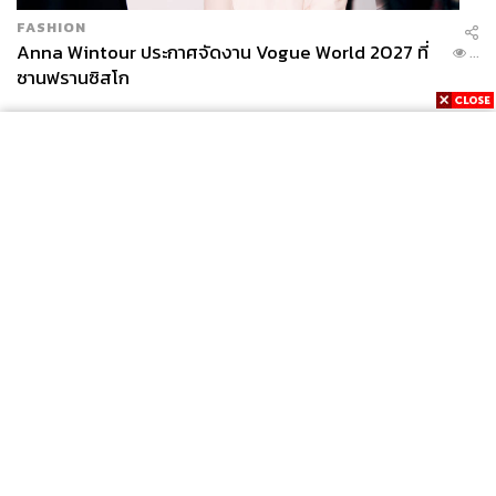
FASHION
Anna Wintour ประกาศจัดงาน Vogue World 2027 ที่
...
ซานฟรานซิสโก
News
Wealth
Pop
Podcast
Video
Now
Opinion
Careers
Events
Privacy
About
Contact
Policy
FOR
ADVERTISING
MEMBERSHIP