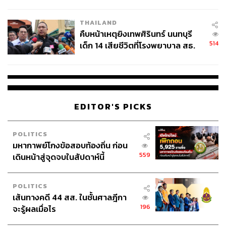
สอบปมขโมยปืนปู่ก่อเหตุ
THAILAND
คืบหน้าเหตุยิงเทพศิรินทร์ นนทบุรี
514
เด็ก 14 เสียชีวิตที่โรงพยาบาล สธ.
ยืนยันครูเสียชีวิต 5 ราย เจ็บ 22
ราย
EDITOR'S PICKS
POLITICS
มหากาพย์โกงข้อสอบท้องถิ่น ก่อน
559
เดินหน้าสู่จุดจบในสัปดาห์นี้
POLITICS
เส้นทางคดี 44 สส. ในชั้นศาลฎีกา
196
จะรู้ผลเมื่อไร