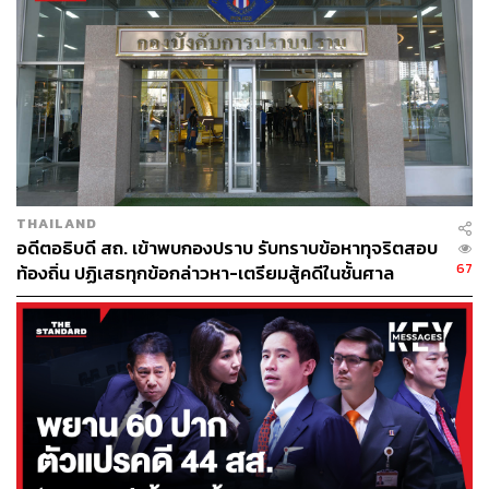
THAILAND
อดีตอธิบดี สถ. เข้าพบกองปราบ รับทราบข้อหาทุจริตสอบ
67
ท้องถิ่น ปฏิเสธทุกข้อกล่าวหา-เตรียมสู้คดีในชั้นศาล