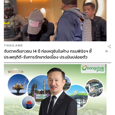
THAILAND
จับตาคดีเยาวชน 14 ปี ก่อเหตุยิงในห้าง กรมพินิจฯ ชี้
...
ประพฤติดี-รับการรักษาต่อเนื่อง ประเมินปล่อยตัว