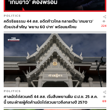
POLITICS
คดีจริยธรรม 44 สส. อดีตก้าวไกล กลายเป็น ‘เกมยาว’
224
ตัวแปรสำคัญ ‘พยาน 60 ปาก’ พร้อมแค่ไหน
POLITICS
ศาลนัดไต่สวนคดี 44 สส. เริ่มสืบพยานฝั่ง ป.ป.ช. 25 ส.ค.
69
นี้ ขณะฝ่ายผู้คัดค้านนัดไต่สวนยาวถึงกลางปี 2570