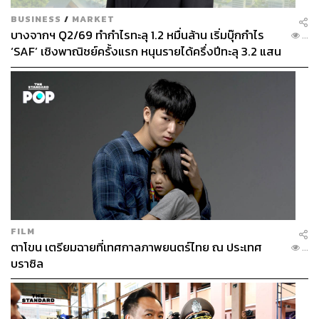
BUSINESS
/
MARKET
บางจากฯ Q2/69 ทำกำไรทะลุ 1.2 หมื่นล้าน เริ่มบุ๊กกำไร
...
‘SAF’ เชิงพาณิชย์ครั้งแรก หนุนรายได้ครึ่งปีทะลุ 3.2 แสน
ล้าน
FILM
ตาโขน เตรียมฉายที่เทศกาลภาพยนตร์ไทย ณ ประเทศ
...
บราซิล