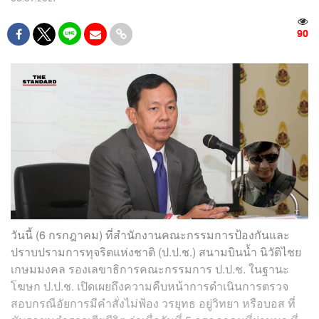
90
วันนี้ (6 กรกฎาคม) ที่สำนักงานคณะกรรมการป้องกันและ
ปราบปรามการทุจริตแห่งชาติ (ป.ป.ช.) สนามบินน้ำ นิวัติไชย
เกษมมงคล รองเลขาธิการคณะกรรมการ ป.ป.ช. ในฐานะ
โฆษก ป.ป.ช. เปิดเผยถึงความคืบหน้าการดำเนินการตรวจ
สอบกรณีอัยการมีคำสั่งไม่ฟ้อง วรยุทธ อยู่วิทยา หรือบอส ที่