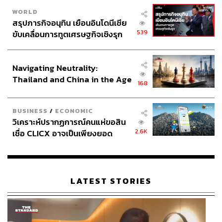
WORLD
สรุปภารกิจอนุทิน เยือนอินโดนีเซีย
539
ขับเคลื่อนการทูตเศรษฐกิจเชิงรุก
ประกาศหุ้นส่วนยุทธศาสตร์ไทย –
อินโดนีเซีย
Navigating Neutrality:
Thailand and China in the Age
168
of a New Global Order
BUSINESS
/
ECONOMIC
วิเคราะห์ปรากฏการณ์คนแห่ขอสิน
2.6K
เชื่อ CLICX อาจเป็นเพียงยอด
ภูเขาน้ำแข็ง ของปัญหาหนี้ครัว
เรือนไทยที่ถูกซุกไว้
LATEST STORIES