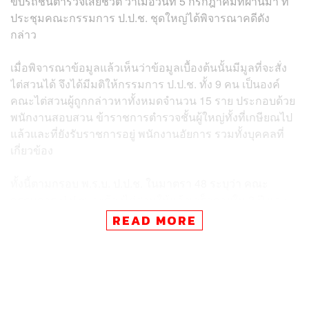
ขับรถชนตำรวจเสียชีวิต ว่าเมื่อวันที่ 5 กรกฎาคมที่ผ่านมา ที่
ประชุมคณะกรรมการ ป.ป.ช. ชุดใหญ่ได้พิจารณาคดีดัง
กล่าว
เมื่อพิจารณาข้อมูลแล้วเห็นว่าข้อมูลเบื้องต้นนั้นมีมูลที่จะสั่ง
ไต่สวนได้ จึงได้มีมติให้กรรมการ ป.ป.ช. ทั้ง 9 คน เป็นองค์
คณะไต่สวนผู้ถูกกล่าวหาทั้งหมดจำนวน 15 ราย ประกอบด้วย
พนักงานสอบสวน ข้าราชการตำรวจชั้นผู้ใหญ่ทั้งที่เกษียณไป
แล้วและที่ยังรับราชการอยู่ พนักงานอัยการ รวมทั้งบุคคลที่
เกี่ยวข้อง
ทั้งนี้ตามกรอบ พ.ร.บ. ป.ป.ช. ในมาตรา 48 ระบุว่า คณะ
กรรมการ ป.ป.ช. จะต้องไต่สวนให้แล้วเสร็จภายใน 2 ปี และ
ขยายเวลาได้ 1 ปี ซึ่งตามขั้นตอนหลังจากตั้งองค์คณะไต่สวน
READ MORE
แล้ว องค์คณะไต่สวนจะเริ่มดำเนินการไต่สวน หากมีมูลเพียง
พอจะพิจารณาแจ้งข้อกล่าวหา เพื่อให้ผู้ถูกกล่าวหามีโอกาส
ชี้แจงแก้ข้อกล่าวหา จากนั้นองค์ไต่สวนจะสรุปสำนวนเพื่อ
เสนอต่อคณะกรรมการ ป.ป.ช. ชุดใหญ่ ให้พิจารณาชี้มูล
ความผิดต่อไป ขณะนี้ยังเป็นเพียงการตั้งองค์คณะไต่สวน