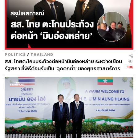
217
POLITICS
/
THAILAND
ABOUT THE AUTHOR
สส. ไทยตะโกนประท้วงต่อหน้ามินอ่องหล่าย ระหว่างเยือน
ปัทมาสน์ ชนะรัชชรักษ์
186
รัฐสภา ชี้พิธีต้อนรับเป็น ‘จุดตกต่ำ’ ของยุทธศาสตร์การ
Content Creator ข่าวต่างประเทศ
ทูตไทย