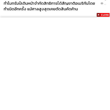
ทำไมทรัมป์เดินหน้าจำกัดสิทธิการได้สัญชาติอเมริกันโดย
...
กำเนิดอีกครั้ง แม้ศาลสูงสุดเคยตัดสินคัดค้าน
News
Wealth
Pop
Podcast
Video
Now
Opinion
Careers
Events
Privacy
About
Contact
Policy
FOR
ADVERTISING
MEMBERSHIP