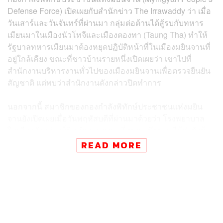
Defense Force) เปิดเผยกับสำนักข่าว The Irrawaddy ว่า เมื่อ
วันเสาร์และวันจันทร์ที่ผ่านมา กลุ่มต่อต้านได้สู้รบกับทหาร
เมียนมาในเมืองนัวโทจีและเมืองตองทา (Taung Tha) ทำให้
รัฐบาลทหารเมียนมาต้องหยุดปฏิบัติหน้าที่ในเมืองมยินจานที่
อยู่ใกล้เคียง ขณะที่ชาวบ้านรายหนึ่งเปิดเผยว่า เขาไปที่
สำนักงานบริหารงานทั่วไปของเมืองมยินจานเพื่อตรวจยืนยัน
สัญชาติ แต่พบว่าสำนักงานดังกล่าวปิดทำการ
นอกจากนี้ สมาชิกของกองกำลังพิทักษ์ประชาชนแห่งมยิน
จานยังเปิดเผยเมื่อวันพฤหัสบดีที่ผ่านมาด้วยว่า โรงพยาบาล
ในเมืองดังกล่าวก็ปิดทำการ ขณะที่ทหารเมียนมาได้ส่งตัวผู้
ป่วยทุกคนกลับบ้าน ส่วนเจ้าหน้าที่การแพทย์ถูกส่งไปยังเมือง
READ MORE
ปะโคะกู (Pakokku) ด้านข้าราชการส่วนใหญ่ก็เดินทางออก
ไปกันหมดแล้ว
แต่ถึงกระนั้นรายงานก็ระบุด้วยว่า รัฐบาลทหารพยายามเสริม
กำลังเข้าไปในเมืองมยินจาน โดยใช้โรงพยาบาล บ้านพักคน
ชรา และพื้นที่อื่นๆ ในเมือง เป็นที่มั่น