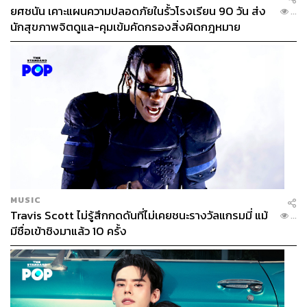
ยศชนัน เคาะแผนความปลอดภัยในรั้วโรงเรียน 90 วัน ส่ง
...
นักสุขภาพจิตดูแล-คุมเข้มคัดกรองสิ่งผิดกฎหมาย
MUSIC
Travis Scott ไม่รู้สึกกดดันที่ไม่เคยชนะรางวัลแกรมมี่ แม้
...
มีชื่อเข้าชิงมาแล้ว 10 ครั้ง