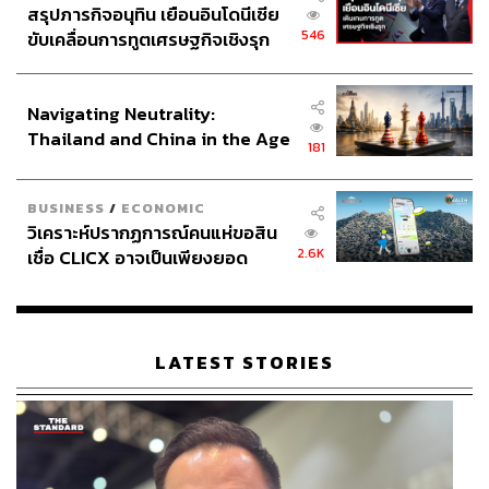
สรุปภารกิจอนุทิน เยือนอินโดนีเซีย
546
ขับเคลื่อนการทูตเศรษฐกิจเชิงรุก
ประกาศหุ้นส่วนยุทธศาสตร์ไทย –
อินโดนีเซีย
Navigating Neutrality:
Thailand and China in the Age
181
of a New Global Order
BUSINESS
/
ECONOMIC
วิเคราะห์ปรากฏการณ์คนแห่ขอสิน
2.6K
เชื่อ CLICX อาจเป็นเพียงยอด
ภูเขาน้ำแข็ง ของปัญหาหนี้ครัว
เรือนไทยที่ถูกซุกไว้
LATEST STORIES