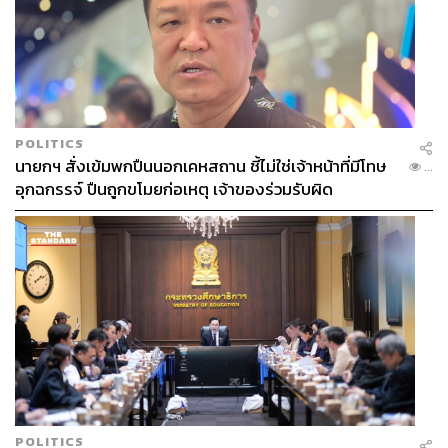
POLITICS
นายกฯ สั่งเข้มพกปืนนอกเคหสถาน ชี้ไม่ใช่เจ้าหน้าที่มีโทษ
...
อุกฉกรรจ์ ปืนถูกขโมยก่อเหตุ เจ้าของร่วมรับผิด
POLITICS