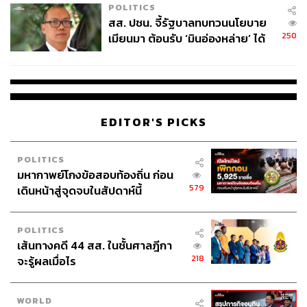
POLITICS
สส. ปชน. จี้รัฐบาลทบทวนนโยบาย
250
เมียนมา ต้อนรับ ‘มินอ่องหล่าย’ ได้
แค่สัญญาว่างเปล่า
EDITOR'S PICKS
POLITICS
มหากาพย์โกงข้อสอบท้องถิ่น ก่อน
579
เดินหน้าสู่จุดจบในสัปดาห์นี้
POLITICS
เส้นทางคดี 44 สส. ในชั้นศาลฎีกา
218
จะรู้ผลเมื่อไร
WORLD