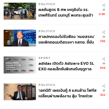
POLITICS
ผลชันสูตร 8 ศพ เหตุยิงใน รร.
0.9K
เทพศิรินทร์ นนทบุรี พบกระสุนเข้า
จุดสำคัญ ‘ศีรษะ-หน้าอก’ ครูถูกยิง
4 นัด จากระยะไกล
POLITICS
ศาลปกครองไม่รับฟ้อง ‘หมอสรณ’
706
ขอเพิกถอนมติสรรหา กสทช. ชี้ยัง
ไม่ใช่ผู้เดือดร้อนเสียหาย
SPORT
adidas เปิดตัว Adizero EVO SL
559
EXO คอลเล็กชันพิเศษรับฤดูกาล
College Football
POLITICS
‘เอกนิติ’ เผยเงินกู้ 4 แสนล้าน โฟกัส
302
เปลี่ยนผ่านพลังงาน ลุ้น ‘ไทยช่วย
ไทยพลัส’ เฟส 2 รอประเมินความ
เหมาะสม