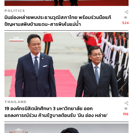
POLITICS
มินอ่องหล่ายพบประธานวุฒิสภาไทย พร้อมร่วมมือแก้
524
ปัญหามลพิษข้ามแดน-สารพิษในแม่น้ำ
THAILAND
19 องค์กรนิสิตนักศึกษา 3 มหาวิทยาลัย ออก
156
แถลงการณ์ร่วม ค้านรัฐบาลต้อนรับ ‘มิน อ่อง หล่าย’