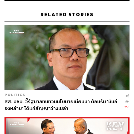
ต้องยอมล่าถอย เนื่องจากทหารเมียนมาเปิดฉากกระหน่ำ
โจมตีทางอากาศ
RELATED STORIES
“เราไม่กล้านอนเลย เครื่องบินของกองทัพบินวนเวียนและทิ้ง
ระเบิดลงใส่หลายหมู่บ้านในพื้นที่นี้ทุกคืน นอกจากนี้ยังมีการ
ยิงถล่มหมู่บ้านหลายแห่งในช่วงกลางคืนด้วย” ชาวบ้านราย
หนึ่งที่อาศัยอยู่ใกล้ชายแดนระหว่างเมืองตองทา นัวโทจี และ
มยินจาน กล่าวกับผู้สื่อข่าว
ภาพ: Google Maps
อ้างอิง:
https://www.irrawaddy.com/news/war-against-the-junt
a/myanmar-junta-loses-grip-on-major-mandalay-regi
POLITICS
on-town-resistance.html
สส. ปชน. จี้รัฐบาลทบทวนนโยบายเมียนมา ต้อนรับ ‘มินอ่
251
องหล่าย’ ได้แค่สัญญาว่างเปล่า
TAGS:
ทหารเมียนมา
Myanmar
กองทัพเมียนมา