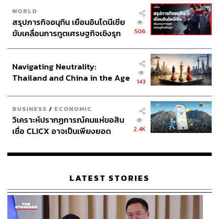
WORLD
สรุปภารกิจอนุทิน เยือนอินโดนีเซีย
506
ขับเคลื่อนการทูตเศรษฐกิจเชิงรุก
ประกาศหุ้นส่วนยุทธศาสตร์ไทย –
อินโดนีเซีย
Navigating Neutrality:
Thailand and China in the Age
143
of a New Global Order
BUSINESS
/
ECONOMIC
วิเคราะห์ปรากฏการณ์คนแห่ขอสิน
2.4K
เชื่อ CLICX อาจเป็นเพียงยอด
ภูเขาน้ำแข็ง ของปัญหาหนี้ครัว
เรือนไทยที่ถูกซุกไว้
LATEST STORIES