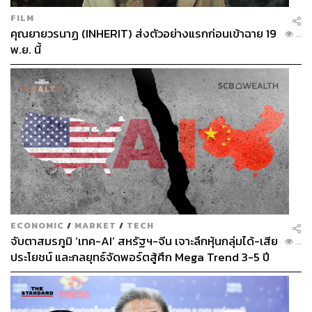
FILM
คุณยายวรนาฏ (INHERIT) ส่งตัวอย่างแรกก่อนเข้าฉาย 19
...
พ.ย. นี้
ECONOMIC
/
MARKET
/
TECH
จับตาสมรภูมิ ‘เทค-AI’ สหรัฐฯ-จีน เจาะลึกหุ้นกลุ่มได้-เสีย
...
ประโยชน์ และกลยุทธ์จัดพอร์ตสู้ศึก Mega Trend 3-5 ปี
ข้างหน้า