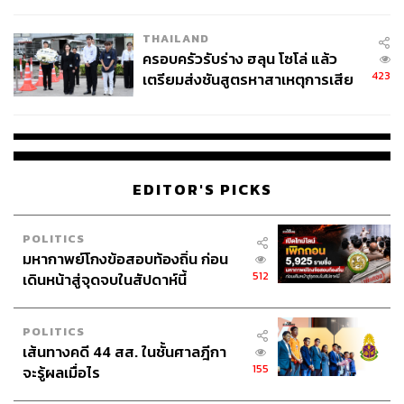
โลกภายใน 6 วัน
ABOUT THE AUTHOR
ณัฐชัย ตั้งวงศ์วิวัฒน์
THAILAND
แฟนนางงามที่อยากนำเสนอเรื่องราวต่างๆ ที่
ครอบครัวรับร่าง ฮลุน โซโล่ แล้ว
สนใจผ่านตัวอักษร
423
เตรียมส่งชันสูตรหาสาเหตุการเสีย
ชีวิต
EDITOR'S PICKS
POLITICS
มหากาพย์โกงข้อสอบท้องถิ่น ก่อน
512
เดินหน้าสู่จุดจบในสัปดาห์นี้
POLITICS
เส้นทางคดี 44 สส. ในชั้นศาลฎีกา
155
จะรู้ผลเมื่อไร