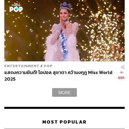
จะส่งสาวงามเข้าสู่การประกวดเวทีระดับประเทศต่อไป
แต่ในปัจจุบันสาวงามบางคนได้ฝึกฝนทักษะต่างๆ จนสามารถ
ส่งตัวเองเข้าประกวดได้ บางคนเลือกเดินเข้าไปหาพี่เลี้ยงเพื่อ
ขอให้ส่งตนเองเข้าประกวดเนื่องจากมั่นใจในศักยภาพของ
ตนเอง แต่ขาดทีมสนับสนุน และหลายคนก็มีทีมพี่เลี้ยงอยู่แล้ว
ซึ่งอาจจะผ่านการประกวดมาก่อนในเวทีระดับจังหวัด ก่อนจะ
ส่งเข้าสู่สังเวียนความงามระดับประเทศ หรือเป็นทีมที่ตั้งขึ้น
มาเฉพาะกิจโดยเฉพาะ
ENTERTAINMENT
/
POP
โดยกรณีนี้ พี่เลี้ยงที่ดูแลจะทำการบ้านตั้งแต่วางแผนกลยุทธ์
แสดงความยินดี! โอปอล สุชาตา คว้ามงกุฎ Miss World
685
ในการประกวด ทั้งเสื้อผ้าหน้าผม บุคลิกภาพ การตอบคำถาม
2025
ไปจนถึงภาพลักษณ์การวางตัวในกองประกวด การพบ
สื่อมวลชน และการใช้สื่อโซเชียลมีเดีย ซึ่งถือเป็นหัวใจสำคัญ
MORE
ในการเรียกกระแสนิยมและคำชื่นชมจากบรรดาแฟนคลับ
เพื่อเป็นฐานสำหรับมงกุฎบนศีรษะของนางงามคนนั้นต่อไป
หมายเหตุ:
MOST POPULAR
ผู้เขียนเขียนในฐานะแฟนนางงามที่ติดตามการประกวด