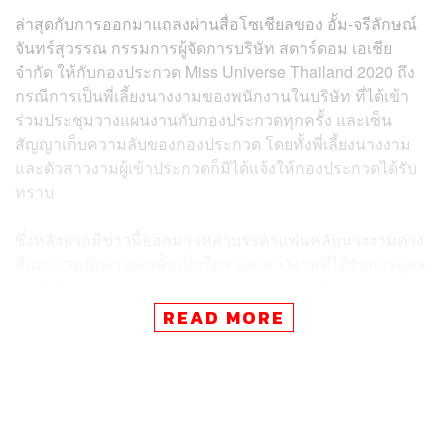
ล่าสุดกับการออกมาแถลงผ่านสื่อโซเชียลของ อั้ม-จรีลักษณ์
จันทร์สุวรรณ กรรมการผู้จัดการบริษัท สตาร์ดอม เอเชีย
จำกัด ให้กับกองประกวด Miss Universe Thailand 2020 ถึง
กรณีการเป็นพี่เลี้ยงนางงามของพนักงานในบริษัท ที่ได้เข้า
ร่วมประชุมวางแผนงานกับกองประกวดทุกครั้ง และเซ็น
สัญญาเก็บความลับของกองประกวด โดยทั้งพี่เลี้ยงนางงาม
และตัวสาวงามผู้เข้าประกวดก็มิได้แจ้งให้กองประกวดได้รับ
ทราบ
ซึ่งหลังจากมีข่าวนี้ออกมา เหล่าบรรดาแฟนคลับนางงามต่าง
สืบหาว่าพนักงานคนนั้นเป็นใคร และสาวงามที่ได้รับการดูแล
นั้นคือใคร ซึ่งฝั่งกองประกวด Miss Universe Thailand โดย
ปุ้ย-ปิยาภรณ์ แสนโกศิก และ ณะ-ณรงค์ เลิศกิตศิริ National
READ MORE
Director ประจำประเทศไทย ได้ออกมาแถลงผ่าน Facebook
Live ของ Miss Universe Thailand โดยมี อั้ม-จรีลักษณ์
จันทร์สุวรรณ เข้าร่วมด้วย เมื่อวันเสาร์ที่ 26 กันยายนที่ผ่าน
มา โดยระบุว่าพี่เลี้ยงคนนั้นได้เข้ามาคุกเข่าสารภาพและ
ขอโทษกับสิ่งที่เกิดขึ้น ซึ่งทาง Stardom บริษัทต้นสังกัดได้มี