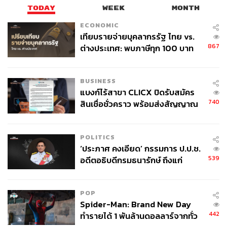
นางงามอยู่เป็นประจำ หากมีข้อมูลที่ผิดหรือพลาดอย่างไร
TODAY
WEEK
MONTH
ต้องขออภัยมา ณ ที่นี้ด้วย ถ้ามีข้อมูลที่ถูกต้อง สามารถอินบ็
ECONOMIC
อกซ์เข้ามาเพื่อให้ผู้เขียนตรวจสอบและทำการแก้ไขต่อไป
เทียบรายจ่ายบุคลากรรัฐ ไทย vs.
867
ต่างประเทศ: พบภาษีทุก 100 บาท
พิสูจน์อักษร: พรนภัส ชำนาญค้า
ของคนไทยใช้ไปกับข้าราชการเฉียด
40 บาท
TAGS:
นางงาม
Miss Universe Thailand 2020
BUSINESS
ประกวดความงาม
เฌอเอม-ชญาธนุส ศรทัตต์
แบงก์ไร้สาขา CLICX ปิดรับสมัคร
เคน-สิทธิชัย เร็ววิโรจน์
740
สินเชื่อชั่วคราว พร้อมส่งสัญญาณ
เตือนกลุ่มกู้เงินผิดวัตถุประสงค์-ให้
ข้อมูลเท็จ เตรียมดำเนินคดีเด็ดขาด
POLITICS
‘ประภาศ คงเอียด’ กรรมการ ป.ป.ช.
539
อดีตอธิบดีกรมธนารักษ์ ถึงแก่
อนิจกรรม
POP
135
Spider-Man: Brand New Day
442
ทำรายได้ 1 พันล้านดอลลาร์จากทั่ว