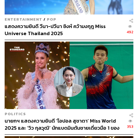
คาดการณ์ว่าจะเกี่ยวเนื่องกับประเด็นข่าวที่เกิดขึ้นข้างต้น ซึ่ง
ต้องติดตามกันต่อไปว่าผลจะออกมาเป็นอย่างไร แต่เหนือสิ่ง
อื่นใดแล้ว ผู้ติดตามควรมีวิจารณญาณในการอ่านข่าวที่เกิด
ENTERTAINMENT
/
POP
ขึ้นและฟังความให้ครบทั้งสองด้าน ก่อนจะตัดสิน (ใจ) ว่าใคร
แสดงความยินดี วีนา-ปวีนา ซิงห์ คว้ามงกุฎ Miss
ผิดหรือถูก
492
Universe Thailand 2025
สำหรับประเด็นที่เกิดขึ้น ทำให้เราเห็นถึงความสำคัญของ ‘พี่
เลี้ยงนางงาม’ เป็นอย่างมาก ในฐานะองค์ประกอบสำคัญที่
ช่วยดูแล วางกลยุทธ์ทำให้ ‘ผู้หญิง’ คนหนึ่งกลายเป็นนางงาม
และ ‘บุคคลในสปอตไลต์’ ได้ในแต่ละเวที
โดยสมัยก่อนบรรดาพี่เลี้ยงจากค่ายต่างๆ จะทำการเฟ้นหา
สาวงามจากทั่วทุกพื้นที่ในประเทศไทย เพื่อนำมาอยู่ในสังกัด
หรือบ้านของตน หลังจากนั้นจะทำการฝึกฝน ไม่ว่าจะเป็นการ
เดิน การยิ้ม บุคลิกภาพ รวมถึงการตอบคำถาม ทั้งยังส่งเสริม
การศึกษาเพื่อสร้างประวัติที่ดีให้กับตัวสาวงามเอง
POLITICS
นายกฯ แสดงความยินดี ‘โอปอล สุชาตา’ Miss World
นอกจากนี้ยังพาเดินสายประกวดในเวทีระดับจังหวัด เพื่อให้
353
2025 และ ‘วิว กุลวุฒิ’ นักแบดมินตันชายเดี่ยวมือ 1 ของ
มีชื่อเสียงติดตลาดเป็นที่จดจำ เมื่อถึงเวลาที่เหมาะสมแล้ว ก็
โลก