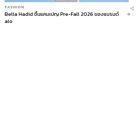
FASHION
Bella Hadid ขึ้นแคมเปญ Pre-Fall 2026 ของแบรนด์
...
alo
News
Wealth
Pop
Podcast
Video
Now
Opinion
Careers
Events
Privacy
About
Contact
Policy
FOR
ADVERTISING
MEMBERSHIP